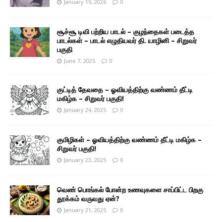
January 15, 2026
0
சூச்சூ டிவி பற்றிய பாடல் – குழந்தைகள் படைத்த
பாடல்கள் – பாடல் எழுதியவர் தி. யாழினி – சிறுவர்
பகுதி
June 7, 2025
0
குட்டித் தேவதை – ஓவியத்திற்கு வண்ணம் தீட்டி
மகிழ்க – சிறுவர் பகுதி!
January 24, 2025
0
குமிழிகள் – ஓவியத்திற்கு வண்ணம் தீட்டி மகிழ்க –
சிறுவர் பகுதி!
January 23, 2025
0
வெண் பொங்கல் போன்ற உணவுகளை சாப்பிட்ட பிறகு
தூக்கம் வருவது ஏன்?
January 21, 2025
0