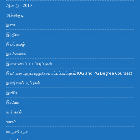
ஆண்டு – 2019
ஆத்திசூடி
இசை
இந்தியா
இயல் தமிழ்
இலக்கணம்
இளங்கலைப் பட்டப்படிப்புகள்
இளநிலை மற்றும் முதுநிலை பட்டப்படிப்புகள் (UG and PG Degree Courses)
இளநிலைப் படிப்புகள்
இனிப்பு
இஸ்ரோ
உடல் நலம்
உலகம்
ஊரும் பேரும்