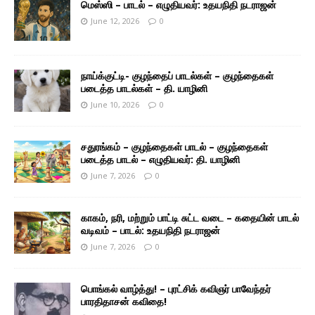
மெஸ்ஸி – பாடல் – எழுதியவர்: உதயநிதி நடராஜன்
June 12, 2026
0
நாய்க்குட்டி- குழந்தைப் பாடல்கள் – குழந்தைகள்
படைத்த பாடல்கள் – தி. யாழினி
June 10, 2026
0
சதுரங்கம் – குழந்தைகள் பாடல் – குழந்தைகள்
படைத்த பாடல் – எழுதியவர்: தி. யாழினி
June 7, 2026
0
காகம், நரி, மற்றும் பாட்டி சுட்ட வடை – கதையின் பாடல்
வடிவம் – பாடல்: உதயநிதி நடராஜன்
June 7, 2026
0
பொங்கல் வாழ்த்து! – புரட்சிக் கவிஞர் பாவேந்தர்
பாரதிதாசன் கவிதை!