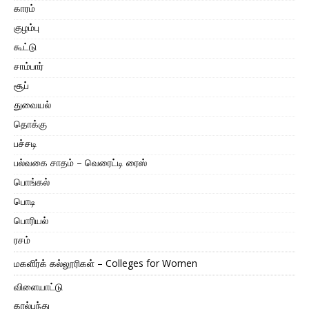
காரம்
குழம்பு
கூட்டு
சாம்பார்
சூப்
துவையல்
தொக்கு
பச்சடி
பல்வகை சாதம் – வெரைட்டி ரைஸ்
பொங்கல்
பொடி
பொரியல்
ரசம்
மகளிர்க் கல்லூரிகள் – Colleges for Women
விளையாட்டு
கால்பந்து