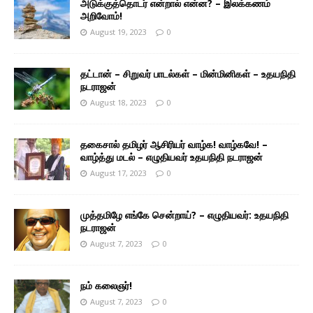
அடுக்குத்தொடர் என்றால் என்ன? – இலக்கணம்
அறிவோம்!
August 19, 2023
0
தட்டான் – சிறுவர் பாடல்கள் – மின்மினிகள் – உதயநிதி
நடராஜன்
August 18, 2023
0
தகைசால் தமிழர் ஆசிரியர் வாழ்க! வாழ்கவே! –
வாழ்த்து மடல் – எழுதியவர் உதயநிதி நடராஜன்
August 17, 2023
0
முத்தமிழே எங்கே சென்றாய்? – எழுதியவர்: உதயநிதி
நடராஜன்
August 7, 2023
0
நம் கலைஞர்!
August 7, 2023
0