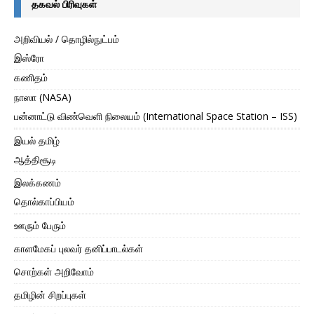
தகவல் பிரிவுகள்
அறிவியல் / தொழில்நுட்பம்
இஸ்ரோ
கணிதம்
நாஸா (NASA)
பன்னாட்டு விண்வெளி நிலையம் (International Space Station – ISS)
இயல் தமிழ்
ஆத்திசூடி
இலக்கணம்
தொல்காப்பியம்
ஊரும் பேரும்
காளமேகப் புலவர் தனிப்பாடல்கள்
சொற்கள் அறிவோம்
தமிழின் சிறப்புகள்