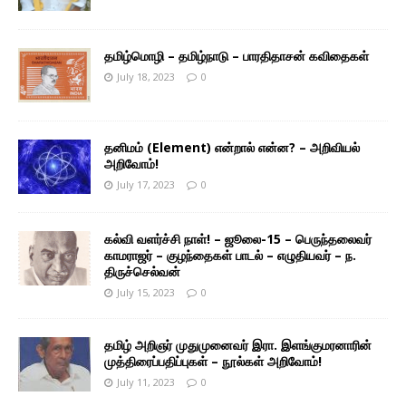
தமிழ்மொழி – தமிழ்நாடு – பாரதிதாசன் கவிதைகள்
July 18, 2023
0
தனிமம் (Element) என்றால் என்ன? – அறிவியல்
அறிவோம்!
July 17, 2023
0
கல்வி வளர்ச்சி நாள்! – ஜூலை-15 – பெருந்தலைவர்
காமராஜர் – குழந்தைகள் பாடல் – எழுதியவர் – ந.
திருச்செல்வன்
July 15, 2023
0
தமிழ் அறிஞர் முதுமுனைவர் இரா. இளங்குமரனாரின்
முத்திரைப்பதிப்புகள் – நூல்கள் அறிவோம்!
July 11, 2023
0