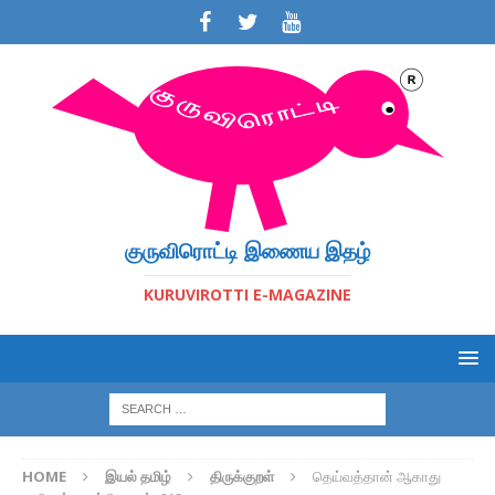
குருவிரொட்டி இணைய இதழ்
KURUVIROTTI E-MAGAZINE
HOME
இயல் தமிழ்
திருக்குறள்
தெய்வத்தான் ஆகாது