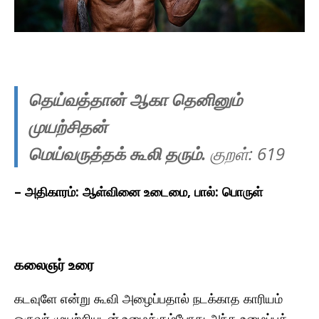
தெய்வத்தான் ஆகா தெனினும்
முயற்சிதன்
மெய்வருத்தக் கூலி தரும்.
குறள்: 619
– அதிகாரம்: ஆள்வினை உடைமை, பால்: பொருள்
கலைஞர் உரை
கடவுளே என்று கூவி அழைப்பதால் நடக்காத காரியம்
ஒருவர் முயற்சியுடன் உழைக்கும்போது அந்த உழைப்புக்