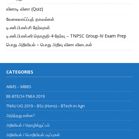
வினாடி வினா (Quiz)
வேலைவாய்ப்புத் தகவல்கள்
டி.என்.பி.எஸ்.சி தேர்வுகள்
டி.என்.பி.எஸ்.ஸி தொகுதி-4 தேர்வு – TNPSC Group-IV Exam Prep
பொது அறிவியல் – பொது அறிவு வினா விடைகள்
CATEGORIES
AIIMS – MBBS
BE-BTECH-TNEA 2019
TNAU UG 2019 – BSc (Hons) – BTech in Agri
அடுத்தது என்ன?
அறிவியல் / தொழில்நுட்பம்
அறிவியல் / பொறியியல் படிப்புகள்