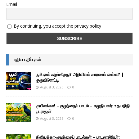
Email
By continuing, you accept the privacy policy
புதிய பதிப்புகள்
பூமி ஏன் சுழல்கிறது? அறிவியல் காரணம் என்ன? |
குருவிரொட்டி
August 3, 2026
0
குயிலக்கா! – குழந்தைப் பாடல் – எழுதியவர்: உதயநிதி
நடராஜன்
August 3, 2026
0
கிளியக்கா-குழந்தைப் பாடல்கள் – பாடலாசிரியர்: