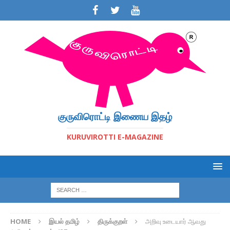
குருவிரொட்டி இணைய இதழ்
KURUVIROTTI E-MAGAZINE
HOME
இயல் தமிழ்
திருக்குறள்
அறிவு உடையார் ஆவது