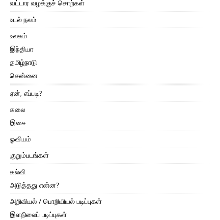
வட்டார வழக்குச் சொற்கள்
உடல் நலம்
உலகம்
இந்தியா
தமிழ்நாடு
சென்னை
ஏன், எப்படி?
கலை
இசை
ஓவியம்
குறும்படங்கள்
கல்வி
அடுத்தது என்ன?
அறிவியல் / பொறியியல் படிப்புகள்
இளநிலைப் படிப்புகள்