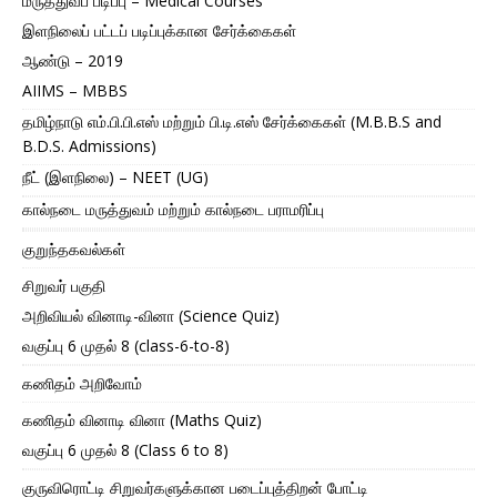
மருத்துவப் படிப்பு – Medical Courses
இளநிலைப் பட்டப் படிப்புக்கான சேர்க்கைகள்
ஆண்டு – 2019
AIIMS – MBBS
தமிழ்நாடு எம்.பி.பி.எஸ் மற்றும் பி.டி.எஸ் சேர்க்கைகள் (M.B.B.S and
B.D.S. Admissions)
நீட் (இளநிலை) – NEET (UG)
கால்நடை மருத்துவம் மற்றும் கால்நடை பராமரிப்பு
குறுந்தகவல்கள்
சிறுவர் பகுதி
அறிவியல் வினாடி-வினா (Science Quiz)
வகுப்பு 6 முதல் 8 (class-6-to-8)
கணிதம் அறிவோம்
கணிதம் வினாடி வினா (Maths Quiz)
வகுப்பு 6 முதல் 8 (Class 6 to 8)
குருவிரொட்டி சிறுவர்களுக்கான படைப்புத்திறன் போட்டி