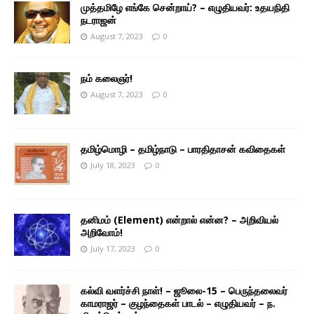
முத்தமிழே எங்கே சென்றாய்? – எழுதியவர்: உதயநிதி
நடராஜன்
August 7, 2023
0
நம் கலைஞர்!
August 7, 2023
0
தமிழ்மொழி – தமிழ்நாடு – பாரதிதாசன் கவிதைகள்
July 18, 2023
0
தனிமம் (Element) என்றால் என்ன? – அறிவியல்
அறிவோம்!
July 17, 2023
0
கல்வி வளர்ச்சி நாள்! – ஜூலை-15 – பெருந்தலைவர்
காமராஜர் – குழந்தைகள் பாடல் – எழுதியவர் – ந.