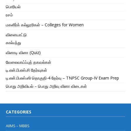
பொரியல்
ரசம்
மகளிர்க் கல்லூரிகள் – Colleges for Women
விளையாட்டு
கால்பந்து
வினாடி வினா (Quiz)
வேலைவாய்ப்புத் தகவல்கள்
டி.என்.பி.எஸ்.சி தேர்வுகள்
டி.என்.பி.எஸ்.ஸி தொகுதி-4 தேர்வு – TNPSC Group-IV Exam Prep
பொது அறிவியல் – பொது அறிவு வினா விடைகள்
CATEGORIES
AIIMS – MBBS