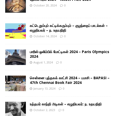
October 20, 2024
0
கட்டெறும்பும் கட்டிக்கரும்பும் – குழந்தைப் பாடல்கள் –
எழுதியவர் – ந. உதயநிதி
October 14, 2024
0
பாரிஸ் ஒலிம்பிக் போட்டிகள் 2024 – Paris Olympics
2024
August 1, 2024
0
சென்னை புத்தகக் காட்சி 2024 – பபாசி – BAPASI –
47th Chennai Book Fair 2024
January 13, 2024
0
உத்தமர் காந்தி அடிகள் – எழுதியவர்: ந. உதயநிதி
October 2, 2023
0