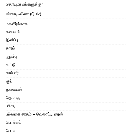
தெரியுமா உங்களுக்கு?
வினாடி-வினா (Quiz)
மகளிர்க்காக
சமையல்
இனிப்பு
காரம்
குழம்பு
கூட்டு
சாம்பார்
சூப்
துவையல்
தொக்கு
பச்சடி
பல்வகை சாதம் – வெரைட்டி ரைஸ்
பொங்கல்
பொடி