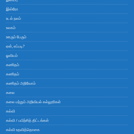
இஸ்ரோ
உடல் நலம்
உலகம்
ஊரும் பேரும்
ஏன், எப்படி?
ஓவியம்
கணிதம்
கணிதம்
கணிதம் அறிவோம்
கலை
கலை மற்றும் அறிவியல் கல்லூரிகள்
கல்வி
கல்வி / பயிற்சித் திட்டங்கள்
கல்வி உதவித்தொகை