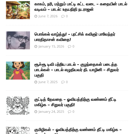
காகம், நரி, மற்றும் பாட்டி சுட்ட வடை – கதையின் பாடல்
வடிவம் – பாடல்: உதயநிதி நடராஜன்
June 7, 2026
0
பொங்கல் வாழ்த்து! – புரட்சிக் கவிஞர் பாவேந்தர்
பாரதிதாசன் கவிதை!
January 15, 2026
0
சூச்சூ டிவி பற்றிய பாடல் – குழந்தைகள் படைத்த
பாடல்கள் – பாடல் எழுதியவர் தி. யாழினி – சிறுவர்
பகுதி
June 7, 2025
0
குட்டித் தேவதை – ஓவியத்திற்கு வண்ணம் தீட்டி
மகிழ்க – சிறுவர் பகுதி!
January 24, 2025
0
குமிழிகள் – ஓவியத்திற்கு வண்ணம் தீட்டி மகிழ்க –