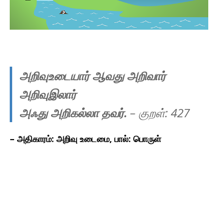
அறிவுஉடையார் ஆவது அறிவார்
அறிவுஇலார்
அஃது அறிகல்லா தவர்.
– குறள்: 427
– அதிகாரம்: அறிவு உடைமை, பால்: பொருள்