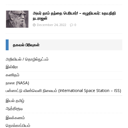
அவர் தாம் தந்தை பெரியார்! – எழுதியவர்: உதயநிதி
நடராஜன்
December 24, 2022
0
தகவல் பிரிவுகள்
அறிவியல் / தொழில்நுட்பம்
இஸ்ரோ
கணிதம்
நாஸா (NASA)
பன்னாட்டு விண்வெளி நிலையம் (International Space Station – ISS)
இயல் தமிழ்
ஆத்திசூடி
இலக்கணம்
தொல்காப்பியம்