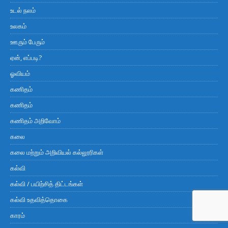
உடல் நலம்
உலகம்
ஊரும் பேரும்
ஏன், எப்படி?
ஓவியம்
கணிதம்
கணிதம்
கணிதம் அறிவோம்
கலை
கலை மற்றும் அறிவியல் கல்லூரிகள்
கல்வி
கல்வி / பயிற்சித் திட்டங்கள்
கல்வி உதவித்தொகை
காரம்