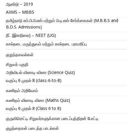
ஆண்டு – 2019
AIIMS – MBBS
தமிழ்நாடு எம்.பி.பி.எஸ் மற்றும் பி.டி.எஸ் சேர்க்கைகள் (M.B.B.S and
B.D.S. Admissions)
நீட் (இளநிலை) – NEET (UG)
கால்நடை மருத்துவம் மற்றும் கால்நடை பராமரிப்பு
குறுந்தகவல்கள்
சிறுவர் பகுதி
அறிவியல் வினாடி-வினா (Science Quiz)
வகுப்பு 6 முதல் 8 (class-6-to-8)
கணிதம் அறிவோம்
கணிதம் வினாடி வினா (Maths Quiz)
வகுப்பு 6 முதல் 8 (Class 6 to 8)
குருவிரொட்டி சிறுவர்களுக்கான படைப்புத்திறன் போட்டி
குழந்தைகள் படைத்த பாடல்கள்