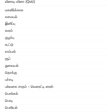
வினாடி-வினா (Quiz)
மகளிர்க்காக
சமையல்
இனிப்பு
காரம்
குழம்பு
கூட்டு
சாம்பார்
சூப்
துவையல்
தொக்கு
பச்சடி
பல்வகை சாதம் – வெரைட்டி ரைஸ்
பொங்கல்
பொடி
பொரியல்