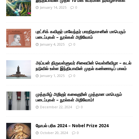
இந்தியாவின் முதல் 10 மிக உயரமான நீர்வீழ்ச்சிகள்
January 14, 2025
0
புரட்சிக் கவிஞர் பாவேந்தர் பாரதிதாசனின் மாபெரும்
படைப்புகள் – நூல்கள் அறிவோம்
January 4, 2025
0
அய்யன் திருவள்ளுவர் சிலையின் வெள்ளிவிழா – கடல்
நடுவில் உள்ள இந்தியாவின் முதல் கண்ணாடிப் பாலம்
January 1, 2025
0
முத்தமிழ் அறிஞர் கலைஞரின் முத்தான மாபெரும்
படைப்புகள் – நூல்கள் அறிவோம்!
December 22, 2024
0
நோபல் பரிசு 2024 – Nobel Prize 2024
October 20, 2024
0