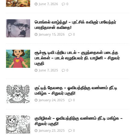
June 7, 2026
0
பொங்கல் வாழ்த்து! – புரட்சிக் கவிஞர் பாவேந்தர்
பாரதிதாசன் கவிதை!
January 15, 2026
0
சூச்சூ டிவி பற்றிய பாடல் – குழந்தைகள் படைத்த
பாடல்கள் – பாடல் எழுதியவர் தி. யாழினி – சிறுவர்
பகுதி
June 7, 2025
0
குட்டித் தேவதை – ஓவியத்திற்கு வண்ணம் தீட்டி
மகிழ்க – சிறுவர் பகுதி!
January 24, 2025
0
குமிழிகள் – ஓவியத்திற்கு வண்ணம் தீட்டி மகிழ்க –
சிறுவர் பகுதி!
January 23, 2025
0