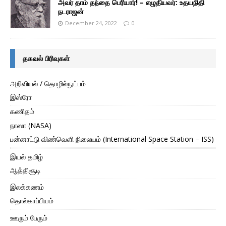
அவர் தாம் தந்தை பெரியார்! – எழுதியவர்: உதயநிதி
நடராஜன்
December 24, 2022
0
தகவல் பிரிவுகள்
அறிவியல் / தொழில்நுட்பம்
இஸ்ரோ
கணிதம்
நாஸா (NASA)
பன்னாட்டு விண்வெளி நிலையம் (International Space Station – ISS)
இயல் தமிழ்
ஆத்திசூடி
இலக்கணம்
தொல்காப்பியம்
ஊரும் பேரும்