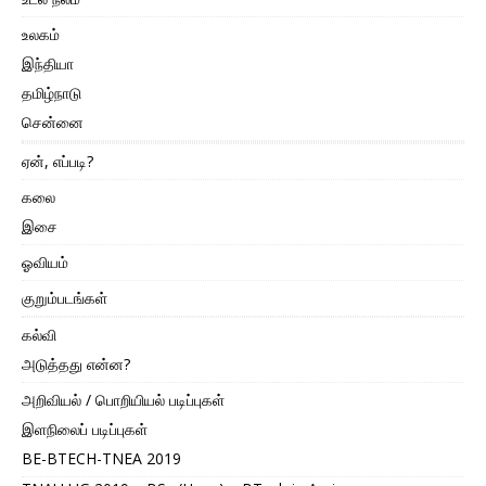
உலகம்
இந்தியா
தமிழ்நாடு
சென்னை
ஏன், எப்படி?
கலை
இசை
ஓவியம்
குறும்படங்கள்
கல்வி
அடுத்தது என்ன?
அறிவியல் / பொறியியல் படிப்புகள்
இளநிலைப் படிப்புகள்
BE-BTECH-TNEA 2019