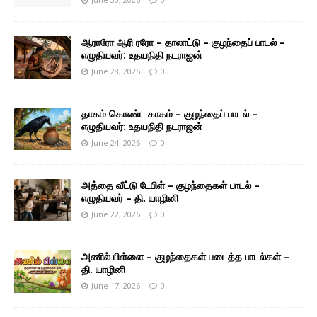
ஆராரோ ஆரி ரரோ – தாலாட்டு – குழந்தைப் பாடல் –
எழுதியவர்: உதயநிதி நடராஜன்
June 28, 2026
0
தாகம் கொண்ட காகம் – குழந்தைப் பாடல் –
எழுதியவர்: உதயநிதி நடராஜன்
June 24, 2026
0
அத்தை வீட்டு டேபிள் – குழந்தைகள் பாடல் –
எழுதியவர் – தி. யாழினி
June 22, 2026
0
அணில் பிள்ளை – குழந்தைகள் படைத்த பாடல்கள் –
தி. யாழினி
June 17, 2026
0