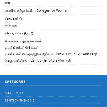
ரசம்
மகளிர்க் கல்லூரிகள் – Colleges for Women
விளையாட்டு
கால்பந்து
வினாடி வினா (Quiz)
வேலைவாய்ப்புத் தகவல்கள்
டி.என்.பி.எஸ்.சி தேர்வுகள்
டி.என்.பி.எஸ்.ஸி தொகுதி-4 தேர்வு – TNPSC Group-IV Exam Prep
பொது அறிவியல் – பொது அறிவு வினா விடைகள்
CATEGORIES
AIIMS – MBBS
BE-BTECH-TNEA 2019