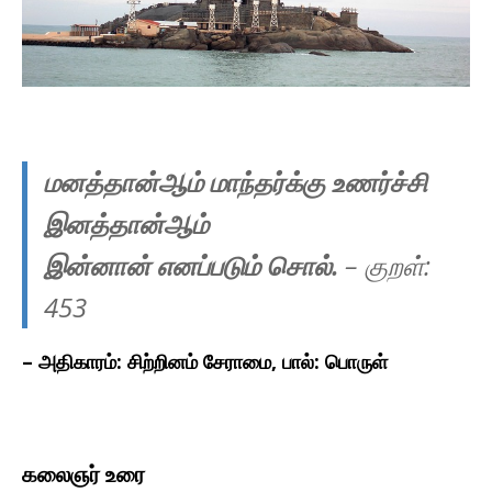
மனத்தான்ஆம் மாந்தர்க்கு உணர்ச்சி
இனத்தான்ஆம்
இன்னான் எனப்படும் சொல்.
– குறள்:
45
3
–
அதிகாரம்: சிற்றினம் சேராமை, பால்: பொருள்
கலைஞர் உரை