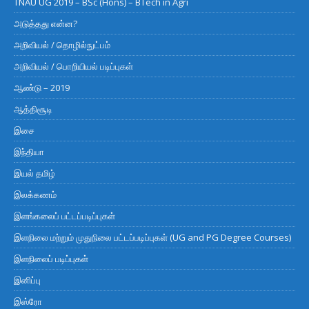
TNAU UG 2019 – BSc (Hons) – BTech in Agri
அடுத்தது என்ன?
அறிவியல் / தொழில்நுட்பம்
அறிவியல் / பொறியியல் படிப்புகள்
ஆண்டு – 2019
ஆத்திசூடி
இசை
இந்தியா
இயல் தமிழ்
இலக்கணம்
இளங்கலைப் பட்டப்படிப்புகள்
இளநிலை மற்றும் முதுநிலை பட்டப்படிப்புகள் (UG and PG Degree Courses)
இளநிலைப் படிப்புகள்
இனிப்பு
இஸ்ரோ