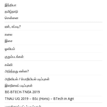
இந்தியா
தமிழ்நாடு
சென்னை
ஏன், எப்படி?
கலை
இசை
ஓவியம்
குறும்படங்கள்
கல்வி
அடுத்தது என்ன?
அறிவியல் / பொறியியல் படிப்புகள்
இளநிலைப் படிப்புகள்
BE-BTECH-TNEA 2019
TNAU UG 2019 – BSc (Hons) – BTech in Agri
முதுநிலைப் பட்டப் படிப்புகள்