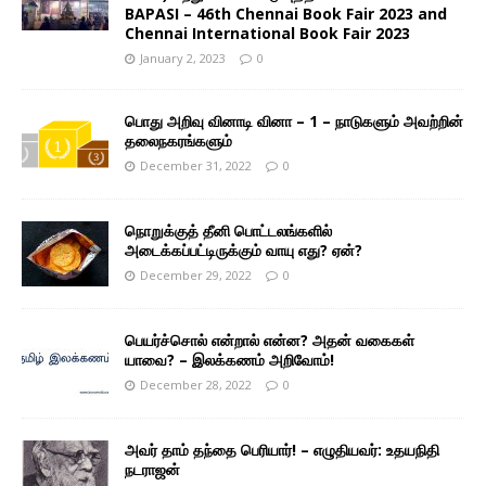
BAPASI – 46th Chennai Book Fair 2023 and
Chennai International Book Fair 2023
January 2, 2023
0
பொது அறிவு வினாடி வினா – 1 – நாடுகளும் அவற்றின்
தலைநகரங்களும்
December 31, 2022
0
நொறுக்குத் தீனி பொட்டலங்களில்
அடைக்கப்பட்டிருக்கும் வாயு எது? ஏன்?
December 29, 2022
0
பெயர்ச்சொல் என்றால் என்ன? அதன் வகைகள்
யாவை? – இலக்கணம் அறிவோம்!
December 28, 2022
0
அவர் தாம் தந்தை பெரியார்! – எழுதியவர்: உதயநிதி
நடராஜன்