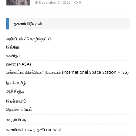
December 24, 2022
0
தகவல் பிரிவுகள்
அறிவியல் / தொழில்நுட்பம்
இஸ்ரோ
கணிதம்
நாஸா (NASA)
பன்னாட்டு விண்வெளி நிலையம் (International Space Station – ISS)
இயல் தமிழ்
ஆத்திசூடி
இலக்கணம்
தொல்காப்பியம்
ஊரும் பேரும்
காளமேகப் புலவர் தனிப்பாடல்கள்