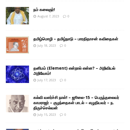
நம் கலைஞர்!
August 7, 2023
0
தமிழ்மொழி – தமிழ்நாடு – பாரதிதாசன் கவிதைகள்
July 18, 2023
0
தனிமம் (Element) என்றால் என்ன? – அறிவியல்
அறிவோம்!
July 17, 2023
0
கல்வி வளர்ச்சி நாள்! – ஜூலை-15 – பெருந்தலைவர்
காமராஜர் – குழந்தைகள் பாடல் – எழுதியவர் – ந.
திருச்செல்வன்
July 15, 2023
0