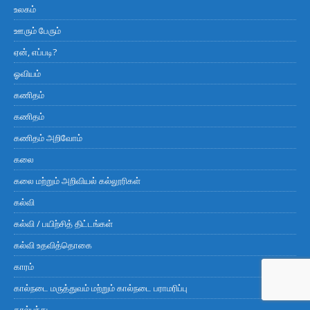
உலகம்
ஊரும் பேரும்
ஏன், எப்படி?
ஓவியம்
கணிதம்
கணிதம்
கணிதம் அறிவோம்
கலை
கலை மற்றும் அறிவியல் கல்லூரிகள்
கல்வி
கல்வி / பயிற்சித் திட்டங்கள்
கல்வி உதவித்தொகை
காரம்
கால்நடை மருத்துவம் மற்றும் கால்நடை பராமரிப்பு
கால்பந்து