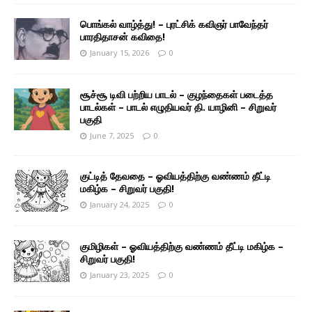
பொங்கல் வாழ்த்து! – புரட்சிக் கவிஞர் பாவேந்தர்
பாரதிதாசன் கவிதை!
January 15, 2026
0
சூச்சூ டிவி பற்றிய பாடல் – குழந்தைகள் படைத்த
பாடல்கள் – பாடல் எழுதியவர் தி. யாழினி – சிறுவர்
பகுதி
June 7, 2025
0
குட்டித் தேவதை – ஓவியத்திற்கு வண்ணம் தீட்டி
மகிழ்க – சிறுவர் பகுதி!
January 24, 2025
0
குமிழிகள் – ஓவியத்திற்கு வண்ணம் தீட்டி மகிழ்க –
சிறுவர் பகுதி!
January 23, 2025
0