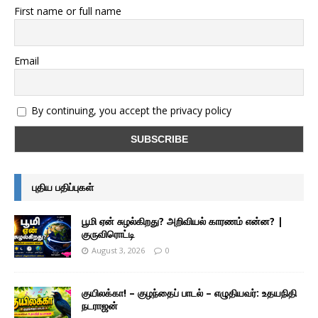
First name or full name
Email
By continuing, you accept the privacy policy
புதிய பதிப்புகள்
பூமி ஏன் சுழல்கிறது? அறிவியல் காரணம் என்ன? |
குருவிரொட்டி
August 3, 2026
0
குயிலக்கா! – குழந்தைப் பாடல் – எழுதியவர்: உதயநிதி
நடராஜன்