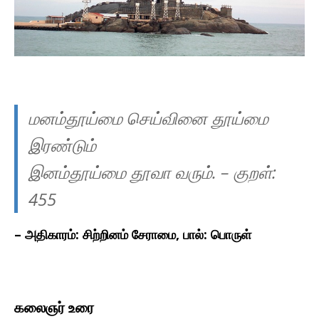
மனம்தூய்மை செய்வினை தூய்மை
இரண்டும்
இனம்தூய்மை தூவா வரும்.
– குறள்:
45
5
–
அதிகாரம்: சிற்றினம் சேராமை, பால்: பொருள்
கலைஞர் உரை