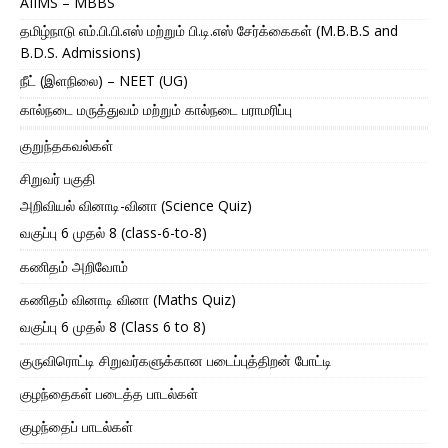
AIIMS – MBBS
தமிழ்நாடு எம்.பி.பி.எஸ் மற்றும் பி.டி.எஸ் சேர்க்கைகள் (M.B.B.S and
B.D.S. Admissions)
நீட் (இளநிலை) – NEET (UG)
கால்நடை மருத்துவம் மற்றும் கால்நடை பராமரிப்பு
குறுந்தகவல்கள்
சிறுவர் பகுதி
அறிவியல் வினாடி-வினா (Science Quiz)
வகுப்பு 6 முதல் 8 (class-6-to-8)
கணிதம் அறிவோம்
கணிதம் வினாடி வினா (Maths Quiz)
வகுப்பு 6 முதல் 8 (Class 6 to 8)
குருவிரொட்டி சிறுவர்களுக்கான படைப்புத்திறன் போட்டி
குழந்தைகள் படைத்த பாடல்கள்
குழந்தைப் பாடல்கள்