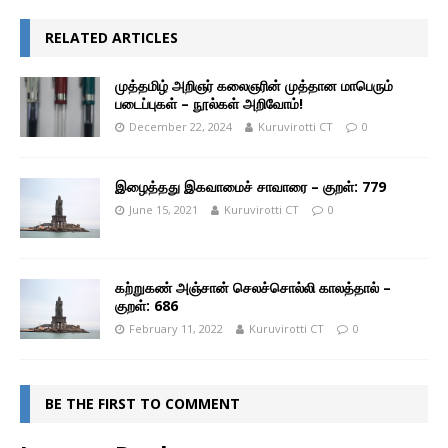
RELATED ARTICLES
முத்தமிழ் அறிஞர் கலைஞரின் முத்தான மாபெரும்
படைப்புகள் – நூல்கள் அறிவோம்!
December 22, 2024
Kuruvirotti CT
0
இழைத்தது இகவாமைச் சாவாரை – குறள்: 779
June 15, 2021
Kuruvirotti CT
0
கற்றுகண் அஞ்சான் செலச்சொல்லி காலத்தால் –
குறள்: 686
February 11, 2022
Kuruvirotti CT
0
BE THE FIRST TO COMMENT