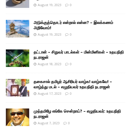
August 19, 2023
0
அடுக்குத்தொடர் என்றால் என்ன? – இலக்கணம்
அறிவோம்!
August 19, 2023
0
தட்டான் – சிறுவர் பாடல்கள் – மின்மினிகள் – உதயநிதி
நடராஜன்
August 18, 2023
0
தகைசால் தமிழர் ஆசிரியர் வாழ்க! வாழ்கவே! –
வாழ்த்து மடல் – எழுதியவர் உதயநிதி நடராஜன்
August 17, 2023
0
முத்தமிழே எங்கே சென்றாய்? – எழுதியவர்: உதயநிதி
நடராஜன்
August 7, 2023
0