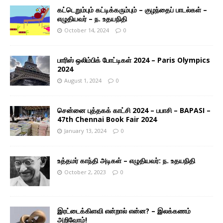
கட்டெறும்பும் கட்டிக்கரும்பும் – குழந்தைப் பாடல்கள் –
எழுதியவர் – ந. உதயநிதி
October 14, 2024
0
பாரிஸ் ஒலிம்பிக் போட்டிகள் 2024 – Paris Olympics
2024
August 1, 2024
0
சென்னை புத்தகக் காட்சி 2024 – பபாசி – BAPASI –
47th Chennai Book Fair 2024
January 13, 2024
0
உத்தமர் காந்தி அடிகள் – எழுதியவர்: ந. உதயநிதி
October 2, 2023
0
இரட்டைக்கிளவி என்றால் என்ன? – இலக்கணம்
அறிவோம்!