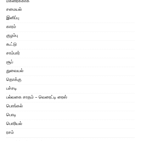
மகளிர்க்காக
சமையல்
இனிப்பு
காரம்
குழம்பு
கூட்டு
சாம்பார்
சூப்
துவையல்
தொக்கு
பச்சடி
பல்வகை சாதம் – வெரைட்டி ரைஸ்
பொங்கல்
பொடி
பொரியல்
ரசம்