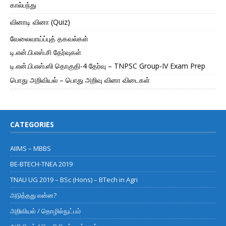
கால்பந்து
வினாடி வினா (Quiz)
வேலைவாய்ப்புத் தகவல்கள்
டி.என்.பி.எஸ்.சி தேர்வுகள்
டி.என்.பி.எஸ்.ஸி தொகுதி-4 தேர்வு – TNPSC Group-IV Exam Prep
பொது அறிவியல் – பொது அறிவு வினா விடைகள்
CATEGORIES
AIIMS – MBBS
BE-BTECH-TNEA 2019
TNAU UG 2019 – BSc (Hons) – BTech in Agri
அடுத்தது என்ன?
அறிவியல் / தொழில்நுட்பம்