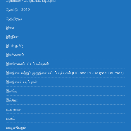
அறிவியல் / பொறியியல் படிப்புகள்
ஆண்டு – 2019
ஆத்திசூடி
இசை
இந்தியா
இயல் தமிழ்
இலக்கணம்
இளங்கலைப் பட்டப்படிப்புகள்
இளநிலை மற்றும் முதுநிலை பட்டப்படிப்புகள் (UG and PG Degree Courses)
இளநிலைப் படிப்புகள்
இனிப்பு
இஸ்ரோ
உடல் நலம்
உலகம்
ஊரும் பேரும்