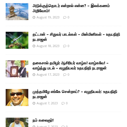
அடுக்குத்தொடர் என்றால் என்ன? – இலக்கணம்
அறிவோம்!
August 19, 2023
0
தட்டான் – சிறுவர் பாடல்கள் – மின்மினிகள் – உதயநிதி
நடராஜன்
August 18, 2023
0
தகைசால் தமிழர் ஆசிரியர் வாழ்க! வாழ்கவே! –
வாழ்த்து மடல் – எழுதியவர் உதயநிதி நடராஜன்
August 17, 2023
0
முத்தமிழே எங்கே சென்றாய்? – எழுதியவர்: உதயநிதி
நடராஜன்
August 7, 2023
0
நம் கலைஞர்!
August 7, 2023
0