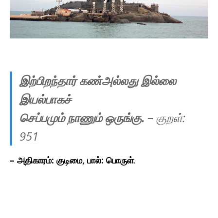
இற்பிறந்தார் கண்அல்லது இல்லை
இயல்பாகச்
செப்பமும் நாணும் ஒருங்கு.
–
குறள்:
951
– அதிகாரம்: குடிமை, பால்: பொருள்
.