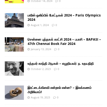
October 14, 2024
0
பாரிஸ் ஒலிம்பிக் போட்டிகள் 2024 – Paris Olympics
2024
August 1, 2024
0
சென்னை புத்தகக் காட்சி 2024 – பபாசி – BAPASI –
47th Chennai Book Fair 2024
January 13, 2024
0
உத்தமர் காந்தி அடிகள் – எழுதியவர்: ந. உதயநிதி
October 2, 2023
0
இரட்டைக்கிளவி என்றால் என்ன? – இலக்கணம்
அறிவோம்!
August 19, 2023
0