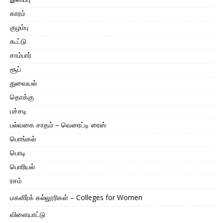
காரம்
குழம்பு
கூட்டு
சாம்பார்
சூப்
துவையல்
தொக்கு
பச்சடி
பல்வகை சாதம் – வெரைட்டி ரைஸ்
பொங்கல்
பொடி
பொரியல்
ரசம்
மகளிர்க் கல்லூரிகள் – Colleges for Women
விளையாட்டு