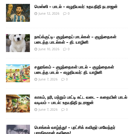
மெஸ்ஸி – பாடல் – எழுதியவர்: உதயநிதி நடராஜன்
June 12, 2026
0
நாய்க்குட்டி- குழந்தைப் பாடல்கள் – குழந்தைகள்
படைத்த பாடல்கள் – தி. யாழினி
June 10, 2026
0
சதுரங்கம் – குழந்தைகள் பாடல் – குழந்தைகள்
படைத்த பாடல் – எழுதியவர்: தி. யாழினி
June 7, 2026
0
காகம், நரி, மற்றும் பாட்டி சுட்ட வடை – கதையின் பாடல்
வடிவம் – பாடல்: உதயநிதி நடராஜன்
June 7, 2026
0
பொங்கல் வாழ்த்து! – புரட்சிக் கவிஞர் பாவேந்தர்
பாரதிதாசன் கவிதை!