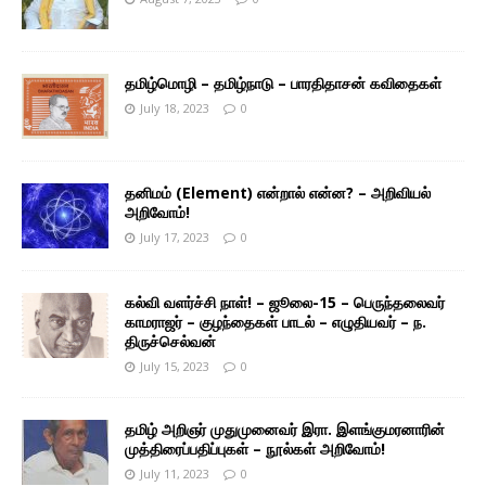
தமிழ்மொழி – தமிழ்நாடு – பாரதிதாசன் கவிதைகள்
July 18, 2023
0
தனிமம் (Element) என்றால் என்ன? – அறிவியல்
அறிவோம்!
July 17, 2023
0
கல்வி வளர்ச்சி நாள்! – ஜூலை-15 – பெருந்தலைவர்
காமராஜர் – குழந்தைகள் பாடல் – எழுதியவர் – ந.
திருச்செல்வன்
July 15, 2023
0
தமிழ் அறிஞர் முதுமுனைவர் இரா. இளங்குமரனாரின்
முத்திரைப்பதிப்புகள் – நூல்கள் அறிவோம்!
July 11, 2023
0