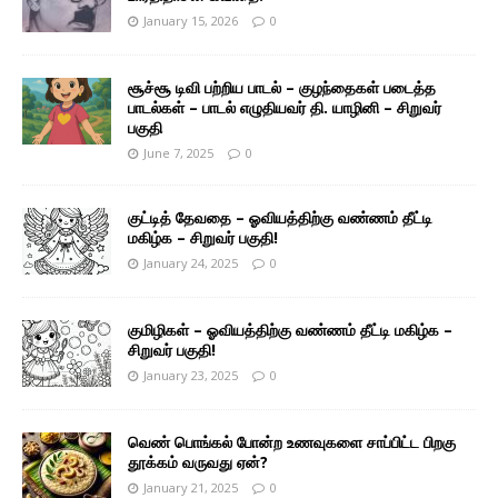
January 15, 2026
0
சூச்சூ டிவி பற்றிய பாடல் – குழந்தைகள் படைத்த
பாடல்கள் – பாடல் எழுதியவர் தி. யாழினி – சிறுவர்
பகுதி
June 7, 2025
0
குட்டித் தேவதை – ஓவியத்திற்கு வண்ணம் தீட்டி
மகிழ்க – சிறுவர் பகுதி!
January 24, 2025
0
குமிழிகள் – ஓவியத்திற்கு வண்ணம் தீட்டி மகிழ்க –
சிறுவர் பகுதி!
January 23, 2025
0
வெண் பொங்கல் போன்ற உணவுகளை சாப்பிட்ட பிறகு
தூக்கம் வருவது ஏன்?
January 21, 2025
0