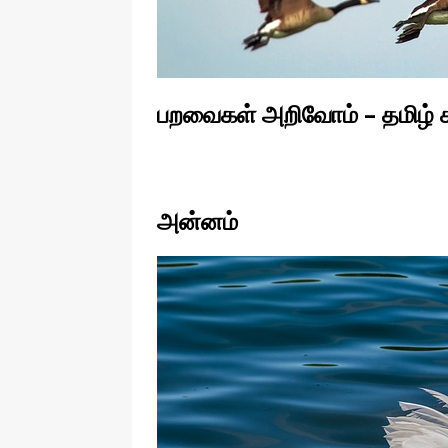
பறவைகள் அறிவோம் – தமிழ் கற
அன்னம்