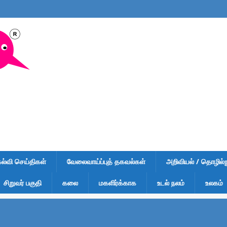
கல்வி செய்திகள்
வேலைவாய்ப்புத் தகவல்கள்
அறிவியல் / தொழில்நு
சிறுவர் பகுதி
கலை
மகளிர்க்காக
உடல் நலம்
உலகம்