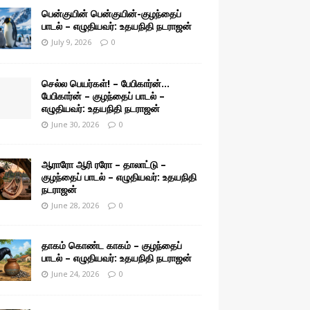
பென்குயின் பென்குயின்-குழந்தைப்
பாடல் – எழுதியவர்: உதயநிதி நடராஜன்
July 9, 2026
0
செல்ல பெயர்கள்! – பேபிகார்ன்…
பேபிகார்ன் – குழந்தைப் பாடல் –
எழுதியவர்: உதயநிதி நடராஜன்
June 30, 2026
0
ஆராரோ ஆரி ரரோ – தாலாட்டு –
குழந்தைப் பாடல் – எழுதியவர்: உதயநிதி
நடராஜன்
June 28, 2026
0
தாகம் கொண்ட காகம் – குழந்தைப்
பாடல் – எழுதியவர்: உதயநிதி நடராஜன்
June 24, 2026
0