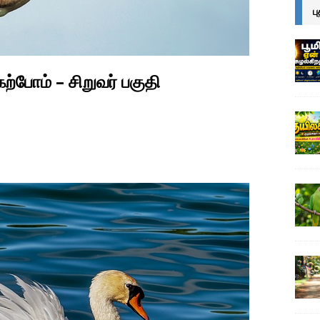
ப
்போம் – சிறுவர் பகுதி