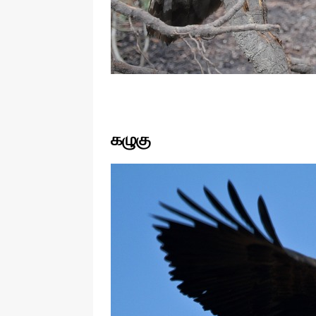
கழுகு