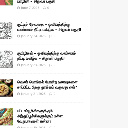
யாழினி – சிறுவர் பகுதி
June 7, 2025
0
குட்டித் தேவதை – ஓவியத்திற்கு
வண்ணம் தீட்டி மகிழ்க – சிறுவர் பகுதி!
January 24, 2025
0
குமிழிகள் – ஓவியத்திற்கு வண்ணம்
தீட்டி மகிழ்க – சிறுவர் பகுதி!
January 23, 2025
0
வெண் பொங்கல் போன்ற உணவுகளை
சாப்பிட்ட பிறகு தூக்கம் வருவது ஏன்?
January 21, 2025
0
பட்டாம்பூச்சிகளுக்கும்
அந்துப்பூச்சிகளுக்கும் உள்ள
வேறுபாடுகள் என்ன?
January 19, 2025
0