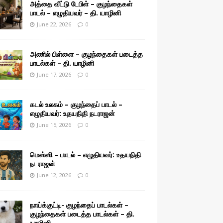
அத்தை வீட்டு டேபிள் – குழந்தைகள்
பாடல் – எழுதியவர் – தி. யாழினி
June 22, 2026
0
அணில் பிள்ளை – குழந்தைகள் படைத்த
பாடல்கள் – தி. யாழினி
June 17, 2026
0
கடல் உலகம் – குழந்தைப் பாடல் –
எழுதியவர்: உதயநிதி நடராஜன்
June 15, 2026
0
மெஸ்ஸி – பாடல் – எழுதியவர்: உதயநிதி
நடராஜன்
June 12, 2026
0
நாய்க்குட்டி- குழந்தைப் பாடல்கள் –
குழந்தைகள் படைத்த பாடல்கள் – தி.
யாழினி