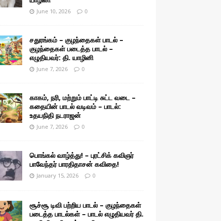
June 10, 2026
0
சதுரங்கம் – குழந்தைகள் பாடல் –
குழந்தைகள் படைத்த பாடல் –
எழுதியவர்: தி. யாழினி
June 7, 2026
0
காகம், நரி, மற்றும் பாட்டி சுட்ட வடை –
கதையின் பாடல் வடிவம் – பாடல்:
உதயநிதி நடராஜன்
June 7, 2026
0
பொங்கல் வாழ்த்து! – புரட்சிக் கவிஞர்
பாவேந்தர் பாரதிதாசன் கவிதை!
January 15, 2026
0
சூச்சூ டிவி பற்றிய பாடல் – குழந்தைகள்
படைத்த பாடல்கள் – பாடல் எழுதியவர் தி.