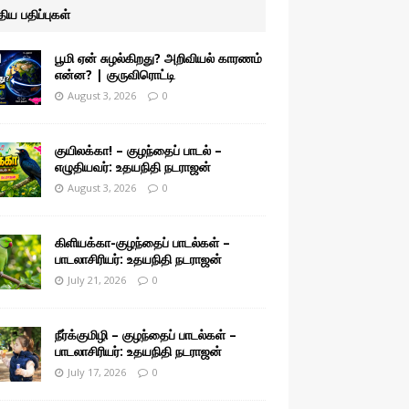
ுதிய பதிப்புகள்
பூமி ஏன் சுழல்கிறது? அறிவியல் காரணம்
என்ன? | குருவிரொட்டி
August 3, 2026
0
குயிலக்கா! – குழந்தைப் பாடல் –
எழுதியவர்: உதயநிதி நடராஜன்
August 3, 2026
0
கிளியக்கா-குழந்தைப் பாடல்கள் –
பாடலாசிரியர்: உதயநிதி நடராஜன்
July 21, 2026
0
நீர்க்குமிழி – குழந்தைப் பாடல்கள் –
பாடலாசிரியர்: உதயநிதி நடராஜன்
July 17, 2026
0