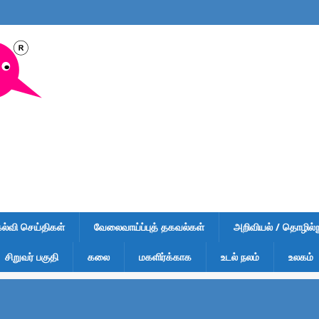
கல்வி செய்திகள்
வேலைவாய்ப்புத் தகவல்கள்
அறிவியல் / தொழில்நு
சிறுவர் பகுதி
கலை
மகளிர்க்காக
உடல் நலம்
உலகம்