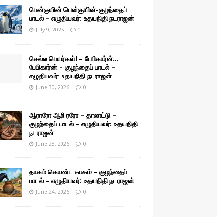
பென்குயின் பென்குயின்-குழந்தைப்
பாடல் – எழுதியவர்: உதயநிதி நடராஜன்
July 9, 2026
0
செல்ல பெயர்கள்! – பேபிகார்ன்…
பேபிகார்ன் – குழந்தைப் பாடல் –
எழுதியவர்: உதயநிதி நடராஜன்
June 30, 2026
0
ஆராரோ ஆரி ரரோ – தாலாட்டு –
குழந்தைப் பாடல் – எழுதியவர்: உதயநிதி
நடராஜன்
June 28, 2026
0
தாகம் கொண்ட காகம் – குழந்தைப்
பாடல் – எழுதியவர்: உதயநிதி நடராஜன்
June 24, 2026
0