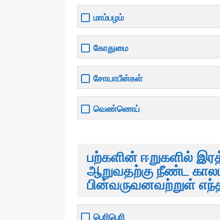
மாம்பழம்
கோதுமை
சோயாபீன்கள்
வெண்ணெய்
பற்களின் ஈறுகளில் இரத
ஆறுவதற்கு நீண்ட கா
பின்வருவனவற்றுள் எந்
பெரிபெரி