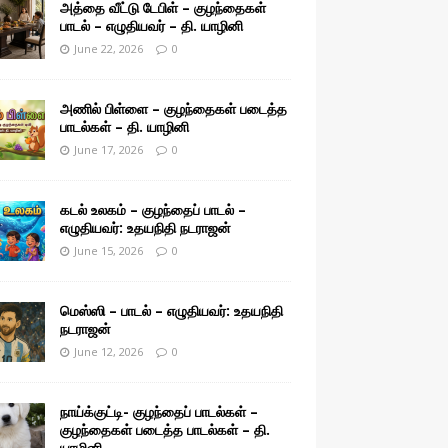
அத்தை வீட்டு டேபிள் – குழந்தைகள்
பாடல் – எழுதியவர் – தி. யாழினி
June 22, 2026
0
அணில் பிள்ளை – குழந்தைகள் படைத்த
பாடல்கள் – தி. யாழினி
June 17, 2026
0
கடல் உலகம் – குழந்தைப் பாடல் –
எழுதியவர்: உதயநிதி நடராஜன்
June 15, 2026
0
மெஸ்ஸி – பாடல் – எழுதியவர்: உதயநிதி
நடராஜன்
June 12, 2026
0
நாய்க்குட்டி- குழந்தைப் பாடல்கள் –
குழந்தைகள் படைத்த பாடல்கள் – தி.
யாழினி