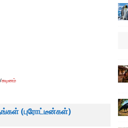
/
கடினம்
ங்கள் (புரோட்டீன்கள்)