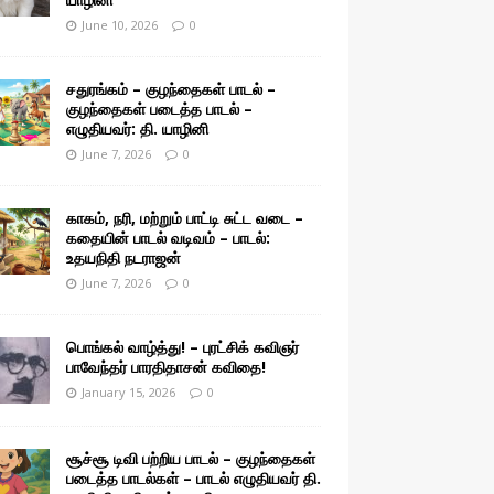
June 10, 2026
0
சதுரங்கம் – குழந்தைகள் பாடல் –
குழந்தைகள் படைத்த பாடல் –
எழுதியவர்: தி. யாழினி
June 7, 2026
0
காகம், நரி, மற்றும் பாட்டி சுட்ட வடை –
கதையின் பாடல் வடிவம் – பாடல்:
உதயநிதி நடராஜன்
June 7, 2026
0
பொங்கல் வாழ்த்து! – புரட்சிக் கவிஞர்
பாவேந்தர் பாரதிதாசன் கவிதை!
January 15, 2026
0
சூச்சூ டிவி பற்றிய பாடல் – குழந்தைகள்
படைத்த பாடல்கள் – பாடல் எழுதியவர் தி.