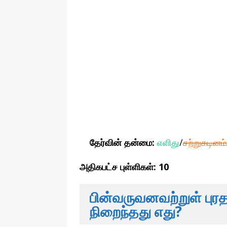
தேர்வின் தன்மை:
எளிது
/
சற்றுகடினம்
அதிகபட்ச புள்ளிகள்:
10
பின்வருவனவற்றுள் புரத
நிறைந்தது எது?