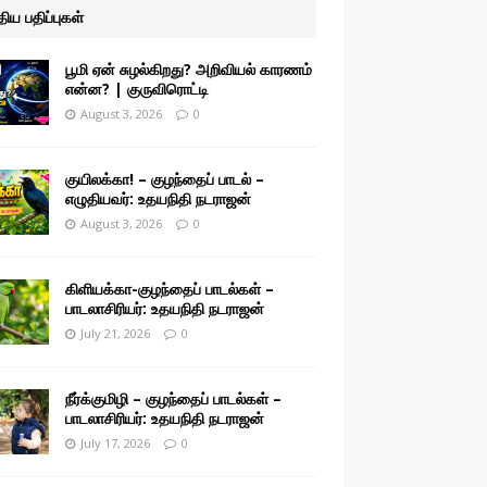
ுதிய பதிப்புகள்
பூமி ஏன் சுழல்கிறது? அறிவியல் காரணம்
என்ன? | குருவிரொட்டி
August 3, 2026
0
குயிலக்கா! – குழந்தைப் பாடல் –
எழுதியவர்: உதயநிதி நடராஜன்
August 3, 2026
0
கிளியக்கா-குழந்தைப் பாடல்கள் –
பாடலாசிரியர்: உதயநிதி நடராஜன்
July 21, 2026
0
நீர்க்குமிழி – குழந்தைப் பாடல்கள் –
பாடலாசிரியர்: உதயநிதி நடராஜன்
July 17, 2026
0