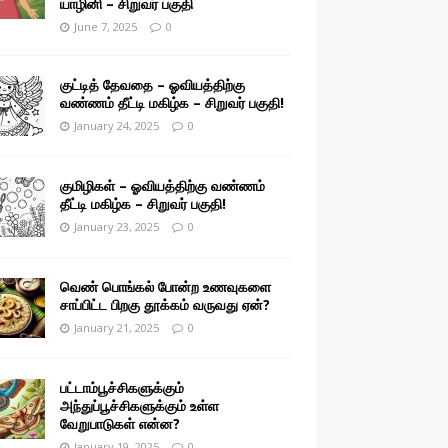
யாழினி – சிறுவர் பகுதி
June 7, 2025
0
குட்டித் தேவதை – ஓவியத்திற்கு
வண்ணம் தீட்டி மகிழ்க – சிறுவர் பகுதி!
January 24, 2025
0
குமிழிகள் – ஓவியத்திற்கு வண்ணம்
தீட்டி மகிழ்க – சிறுவர் பகுதி!
January 23, 2025
0
வெண் பொங்கல் போன்ற உணவுகளை
சாப்பிட்ட பிறகு தூக்கம் வருவது ஏன்?
January 21, 2025
0
பட்டாம்பூச்சிகளுக்கும்
அந்துப்பூச்சிகளுக்கும் உள்ள
வேறுபாடுகள் என்ன?
January 19, 2025
0