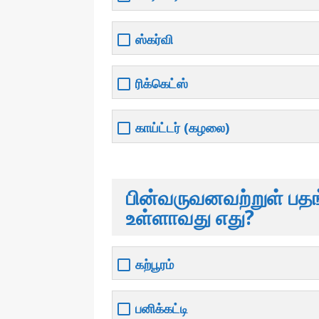
ஸ்கர்வி
ரிக்கெட்ஸ்
காய்ட்டர் (கழலை)
பின்வருவனவற்றுள் பதங்
உள்ளாவது எது?
கற்பூரம்
பனிக்கட்டி