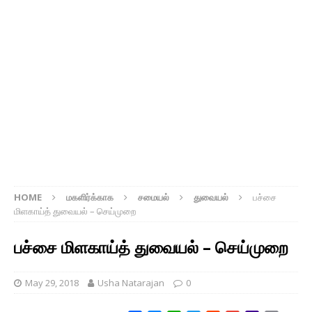
HOME
மகளிர்க்காக
சமையல்
துவையல்
பச்சை
மிளகாய்த் துவையல் – செய்முறை
பச்சை மிளகாய்த் துவையல் – செய்முறை
May 29, 2018
Usha Natarajan
0