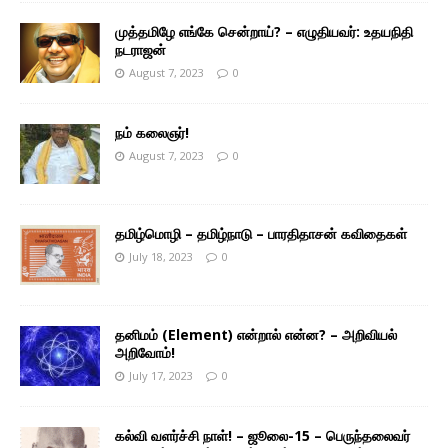
முத்தமிழே எங்கே சென்றாய்? – எழுதியவர்: உதயநிதி
நடராஜன்
August 7, 2023
0
நம் கலைஞர்!
August 7, 2023
0
தமிழ்மொழி – தமிழ்நாடு – பாரதிதாசன் கவிதைகள்
July 18, 2023
0
தனிமம் (Element) என்றால் என்ன? – அறிவியல்
அறிவோம்!
July 17, 2023
0
கல்வி வளர்ச்சி நாள்! – ஜூலை-15 – பெருந்தலைவர்