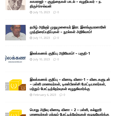
காமராஜர் – குழந்தைகள் பாடல் – எழுதியவர் – ந.
திருச்செல்வன்
July 15, 2023
0
தமிழ் அறிஞர் முதுமுனைவர் இரா. இளங்குமரனாரின்
முத்திரைப்பதிப்புகள் – நூல்கள் அறிவோம்!
July 11, 2023
0
இலக்கணக் குறிப்பு அறிவோம்! – பகுதி-1
July 10, 2023
0
இலக்கணக் குறிப்பு – வினாடி வினா-1 – விடைகளுடன்
– பள்ளி மாணவர்கள், டிஎன்பிஎஸ்சி போட்டியாளர்கள்,
மற்றும் போட்டித்தேர்வுகள் எழுதுவோர்க்கு
February 6, 2023
0
பொது அறிவு வினாடி வினா – 2 – பள்ளி, கல்லூரி
மாணவர்கள் மற்றும் போட்டித்தேர்வுகள் எழுதுவோர்க்கு