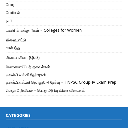
பொடி
பொரியல்
ரசம்
மகளிர்க் கல்லூரிகள் – Colleges for Women
விளையாட்டு
கால்பந்து
வினாடி வினா (Quiz)
வேலைவாய்ப்புத் தகவல்கள்
டி.என்.பி.எஸ்.சி தேர்வுகள்
டி.என்.பி.எஸ்.ஸி தொகுதி-4 தேர்வு – TNPSC Group-IV Exam Prep
பொது அறிவியல் – பொது அறிவு வினா விடைகள்
CATEGORIES