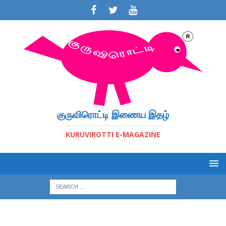
குருவிரொட்டி இணைய இதழ்
KURUVIROTTI E-MAGAZINE