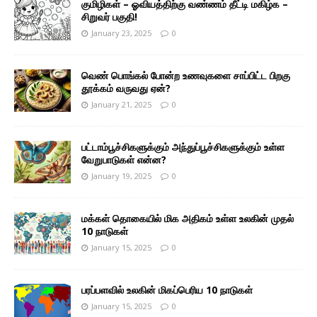
குமிழிகள் – ஓவியத்திற்கு வண்ணம் தீட்டி மகிழ்க –
சிறுவர் பகுதி!
January 23, 2025
0
வெண் பொங்கல் போன்ற உணவுகளை சாப்பிட்ட பிறகு
தூக்கம் வருவது ஏன்?
January 21, 2025
0
பட்டாம்பூச்சிகளுக்கும் அந்துப்பூச்சிகளுக்கும் உள்ள
வேறுபாடுகள் என்ன?
January 19, 2025
0
மக்கள் தொகையில் மிக அதிகம் உள்ள உலகின் முதல்
10 நாடுகள்
January 15, 2025
0
பரப்பளவில் உலகின் மிகப்பெரிய 10 நாடுகள்
January 15, 2025
0