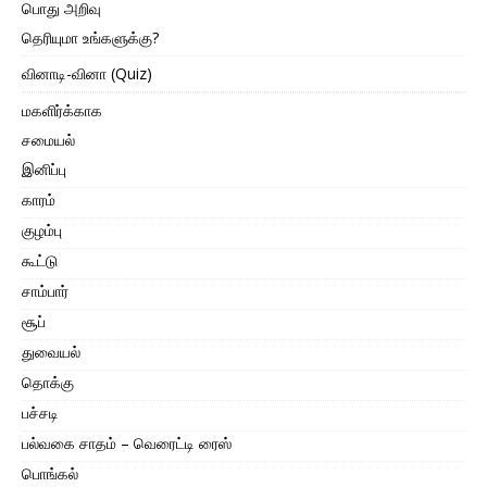
பொது அறிவு
தெரியுமா உங்களுக்கு?
வினாடி-வினா (Quiz)
மகளிர்க்காக
சமையல்
இனிப்பு
காரம்
குழம்பு
கூட்டு
சாம்பார்
சூப்
துவையல்
தொக்கு
பச்சடி
பல்வகை சாதம் – வெரைட்டி ரைஸ்
பொங்கல்