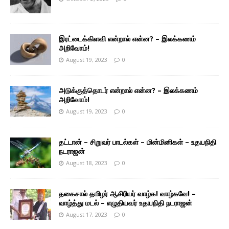
இரட்டைக்கிளவி என்றால் என்ன? – இலக்கணம்
அறிவோம்!
August 19, 2023
0
அடுக்குத்தொடர் என்றால் என்ன? – இலக்கணம்
அறிவோம்!
August 19, 2023
0
தட்டான் – சிறுவர் பாடல்கள் – மின்மினிகள் – உதயநிதி
நடராஜன்
August 18, 2023
0
தகைசால் தமிழர் ஆசிரியர் வாழ்க! வாழ்கவே! –
வாழ்த்து மடல் – எழுதியவர் உதயநிதி நடராஜன்
August 17, 2023
0