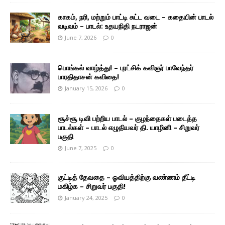
காகம், நரி, மற்றும் பாட்டி சுட்ட வடை – கதையின் பாடல்
வடிவம் – பாடல்: உதயநிதி நடராஜன்
June 7, 2026
0
பொங்கல் வாழ்த்து! – புரட்சிக் கவிஞர் பாவேந்தர்
பாரதிதாசன் கவிதை!
January 15, 2026
0
சூச்சூ டிவி பற்றிய பாடல் – குழந்தைகள் படைத்த
பாடல்கள் – பாடல் எழுதியவர் தி. யாழினி – சிறுவர்
பகுதி
June 7, 2025
0
குட்டித் தேவதை – ஓவியத்திற்கு வண்ணம் தீட்டி
மகிழ்க – சிறுவர் பகுதி!
January 24, 2025
0