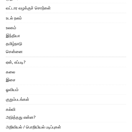
வட்டார வழக்குச் சொற்கள்
உடல் நலம்
உலகம்
இந்தியா
தமிழ்நாடு
சென்னை
ஏன், எப்படி?
கலை
இசை
ஓவியம்
குறும்படங்கள்
கல்வி
அடுத்தது என்ன?
அறிவியல் / பொறியியல் படிப்புகள்