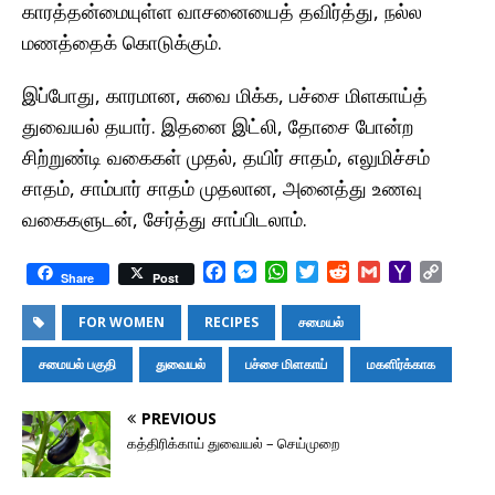
காரத்தன்மையுள்ள வாசனையைத் தவிர்த்து, நல்ல
மணத்தைக் கொடுக்கும்.
இப்போது, காரமான, சுவை மிக்க, பச்சை மிளகாய்த்
துவையல் தயார். இதனை இட்லி, தோசை போன்ற
சிற்றுண்டி வகைகள் முதல், தயிர் சாதம், எலுமிச்சம்
சாதம், சாம்பார் சாதம் முதலான, அனைத்து உணவு
வகைகளுடன், சேர்த்து சாப்பிடலாம்.
F
M
W
T
R
G
Y
C
Share
Post
a
e
h
w
e
m
a
o
c
s
a
i
d
a
h
p
FOR WOMEN
RECIPES
சமையல்
e
s
t
t
d
i
o
y
b
e
s
t
i
l
o
L
சமையல் பகுதி
துவையல்
பச்சை மிளகாய்
மகளிர்க்காக
o
n
A
e
t
M
i
o
g
p
r
a
n
PREVIOUS
k
e
p
i
k
கத்திரிக்காய் துவையல் – செய்முறை
r
l