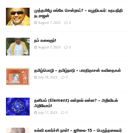
முத்தமிழே எங்கே சென்றாய்? – எழுதியவர்: உதயநிதி
நடராஜன்
August 7, 2023
0
நம் கலைஞர்!
August 7, 2023
0
தமிழ்மொழி – தமிழ்நாடு – பாரதிதாசன் கவிதைகள்
July 18, 2023
0
தனிமம் (Element) என்றால் என்ன? – அறிவியல்
அறிவோம்!
July 17, 2023
0
கல்வி வளர்ச்சி நாள்! – ஜூலை-15 – பெருந்தலைவர்