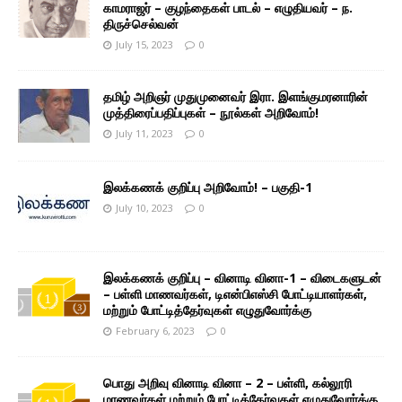
காமராஜர் – குழந்தைகள் பாடல் – எழுதியவர் – ந.
திருச்செல்வன்
July 15, 2023
0
தமிழ் அறிஞர் முதுமுனைவர் இரா. இளங்குமரனாரின்
முத்திரைப்பதிப்புகள் – நூல்கள் அறிவோம்!
July 11, 2023
0
இலக்கணக் குறிப்பு அறிவோம்! – பகுதி-1
July 10, 2023
0
இலக்கணக் குறிப்பு – வினாடி வினா-1 – விடைகளுடன்
– பள்ளி மாணவர்கள், டிஎன்பிஎஸ்சி போட்டியாளர்கள்,
மற்றும் போட்டித்தேர்வுகள் எழுதுவோர்க்கு
February 6, 2023
0
பொது அறிவு வினாடி வினா – 2 – பள்ளி, கல்லூரி
மாணவர்கள் மற்றும் போட்டித்தேர்வுகள் எழுதுவோர்க்கு