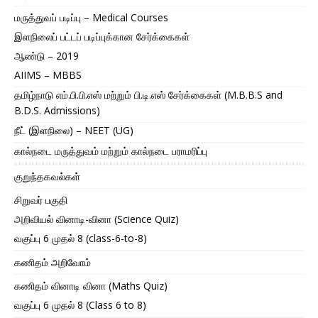
மருத்துவப் படிப்பு – Medical Courses
இளநிலைப் பட்டப் படிப்புக்கான சேர்க்கைகள்
ஆண்டு – 2019
AIIMS – MBBS
தமிழ்நாடு எம்.பி.பி.எஸ் மற்றும் பி.டி.எஸ் சேர்க்கைகள் (M.B.B.S and
B.D.S. Admissions)
நீட் (இளநிலை) – NEET (UG)
கால்நடை மருத்துவம் மற்றும் கால்நடை பராமரிப்பு
குறுந்தகவல்கள்
சிறுவர் பகுதி
அறிவியல் வினாடி-வினா (Science Quiz)
வகுப்பு 6 முதல் 8 (class-6-to-8)
கணிதம் அறிவோம்
கணிதம் வினாடி வினா (Maths Quiz)
வகுப்பு 6 முதல் 8 (Class 6 to 8)