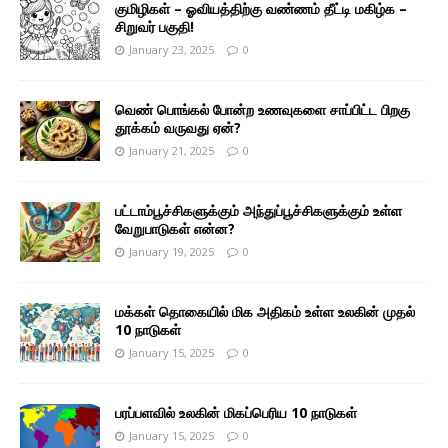
குமிழிகள் – ஓவியத்திற்கு வண்ணம் தீட்டி மகிழ்க –
சிறுவர் பகுதி!
January 23, 2025
0
வெண் பொங்கல் போன்ற உணவுகளை சாப்பிட்ட பிறகு
தூக்கம் வருவது ஏன்?
January 21, 2025
0
பட்டாம்பூச்சிகளுக்கும் அந்துப்பூச்சிகளுக்கும் உள்ள
வேறுபாடுகள் என்ன?
January 19, 2025
0
மக்கள் தொகையில் மிக அதிகம் உள்ள உலகின் முதல்
10 நாடுகள்
January 15, 2025
0
பரப்பளவில் உலகின் மிகப்பெரிய 10 நாடுகள்
January 15, 2025
0