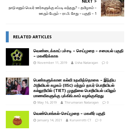
NEXT
நாடு எனும் பெயர் ஊர்களுக்கு எப்படி வந்தது? – தமிழகம் –
ஊரும் பேரும் – ரா.பி. சேது – பகுதி – 1
RELATED ARTICLES
வெண்டைக்காய் பச்சடி – செய்முறை – சமையல் பகுதி
– மகளிர்க்காக
November 11, 2019
Usha Natarajan
0
பெண்களுக்கான கல்வி உதவித்தொகை – இந்திய
அறிவியல் கழகம் (IISc) மற்றும் தாபர் பொறியியல்
கல்லூரியில் (TIET) முதுநிலை பொறியியல் பயிலும்
மாணவிகளுக்கு புக்கிங்.காம் வழங்குகிறது
May 16, 2019
Thirumaran Natarajan
0
வெண்பொங்கல்-செய்முறை – மகளிர் பகுதி
January 14, 2021
Kuruvirotti CT
0