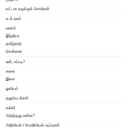
வட்டார வழக்குச் சொற்கள்
உடல் நலம்
உலகம்
இந்தியா
தமிழ்நாடு
சென்னை
ஏன், எப்படி?
கலை
இசை
ஓவியம்
குறும்படங்கள்
கல்வி
அடுத்தது என்ன?
அறிவியல் / பொறியியல் படிப்புகள்