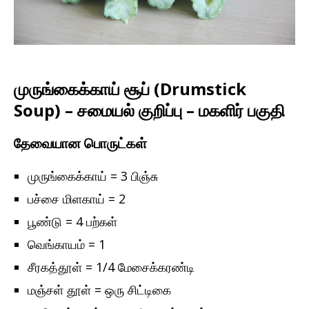
முருங்கைக்காய் சூப் (Drumstick
Soup) – சமையல் குறிப்பு – மகளிர் பகுதி
தேவையான பொருட்கள்
முருங்கைக்காய் = 3 பிஞ்சு
பச்சை மிளகாய் = 2
பூண்டு = 4 பற்கள்
வெங்காயம் = 1
சீரகத்தூள் = 1/4 மேசைக்கரண்டி
மஞ்சள் தூள் = ஒரு சிட்டிகை