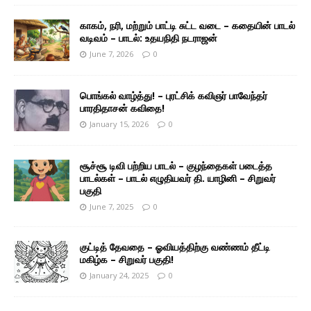
காகம், நரி, மற்றும் பாட்டி சுட்ட வடை – கதையின் பாடல்
வடிவம் – பாடல்: உதயநிதி நடராஜன்
June 7, 2026
0
பொங்கல் வாழ்த்து! – புரட்சிக் கவிஞர் பாவேந்தர்
பாரதிதாசன் கவிதை!
January 15, 2026
0
சூச்சூ டிவி பற்றிய பாடல் – குழந்தைகள் படைத்த
பாடல்கள் – பாடல் எழுதியவர் தி. யாழினி – சிறுவர்
பகுதி
June 7, 2025
0
குட்டித் தேவதை – ஓவியத்திற்கு வண்ணம் தீட்டி
மகிழ்க – சிறுவர் பகுதி!
January 24, 2025
0