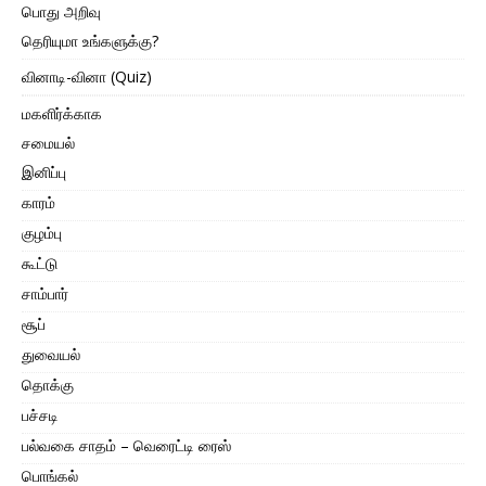
பொது அறிவு
தெரியுமா உங்களுக்கு?
வினாடி-வினா (Quiz)
மகளிர்க்காக
சமையல்
இனிப்பு
காரம்
குழம்பு
கூட்டு
சாம்பார்
சூப்
துவையல்
தொக்கு
பச்சடி
பல்வகை சாதம் – வெரைட்டி ரைஸ்
பொங்கல்