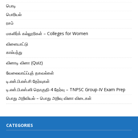
பொடி
பொரியல்
ரசம்
மகளிர்க் கல்லூரிகள் – Colleges for Women
விளையாட்டு
கால்பந்து
வினாடி வினா (Quiz)
வேலைவாய்ப்புத் தகவல்கள்
டி.என்.பி.எஸ்.சி தேர்வுகள்
டி.என்.பி.எஸ்.ஸி தொகுதி-4 தேர்வு – TNPSC Group-IV Exam Prep
பொது அறிவியல் – பொது அறிவு வினா விடைகள்
CATEGORIES