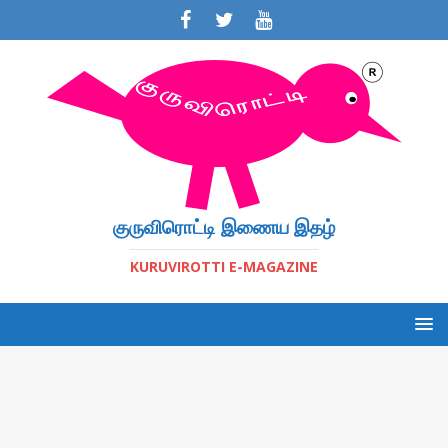
குருவிரொட்டி இணைய இதழ்
KURUVIROTTI E-MAGAZINE