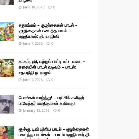
June 10, 2026
0
சதுரங்கம் – குழந்தைகள் பாடல் –
குழந்தைகள் படைத்த பாடல் –
எழுதியவர்: தி. யாழினி
June 7, 2026
0
காகம், நரி, மற்றும் பாட்டி சுட்ட வடை –
கதையின் பாடல் வடிவம் – பாடல்:
உதயநிதி நடராஜன்
June 7, 2026
0
பொங்கல் வாழ்த்து! – புரட்சிக் கவிஞர்
பாவேந்தர் பாரதிதாசன் கவிதை!
January 15, 2026
0
சூச்சூ டிவி பற்றிய பாடல் – குழந்தைகள்
படைத்த பாடல்கள் – பாடல் எழுதியவர் தி.