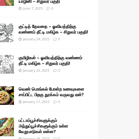
யாழினி – சிறுவர் பகுதி
June 7, 2025
0
குட்டித் தேவதை – ஓவியத்திற்கு
வண்ணம் தீட்டி மகிழ்க – சிறுவர் பகுதி!
January 24, 2025
0
குமிழிகள் – ஓவியத்திற்கு வண்ணம்
தீட்டி மகிழ்க – சிறுவர் பகுதி!
January 23, 2025
0
வெண் பொங்கல் போன்ற உணவுகளை
சாப்பிட்ட பிறகு தூக்கம் வருவது ஏன்?
January 21, 2025
0
பட்டாம்பூச்சிகளுக்கும்
அந்துப்பூச்சிகளுக்கும் உள்ள
வேறுபாடுகள் என்ன?
January 19, 2025
0