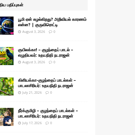
ுதிய பதிப்புகள்
பூமி ஏன் சுழல்கிறது? அறிவியல் காரணம்
என்ன? | குருவிரொட்டி
August 3, 2026
0
குயிலக்கா! – குழந்தைப் பாடல் –
எழுதியவர்: உதயநிதி நடராஜன்
August 3, 2026
0
கிளியக்கா-குழந்தைப் பாடல்கள் –
பாடலாசிரியர்: உதயநிதி நடராஜன்
July 21, 2026
0
நீர்க்குமிழி – குழந்தைப் பாடல்கள் –
பாடலாசிரியர்: உதயநிதி நடராஜன்
July 17, 2026
0