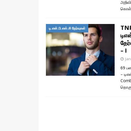
அறிவி
கொள்
TNP
டி.என்.பி.எஸ்.சி தேர்வுகள்
டிஎ
தேர
– I
Jan
69 பண
– டிஎ
Combi
தொகுத