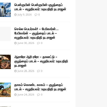
பென்குயின் பென்குயின்-குழந்தைப்
பாடல் – எழுதியவர்: உதயநிதி நடராஜன்
July 9, 2026
0
செல்ல பெயர்கள்! – பேபிகார்ன்…
பேபிகார்ன் – குழந்தைப் பாடல் –
எழுதியவர்: உதயநிதி நடராஜன்
June 30, 2026
0
ஆராரோ ஆரி ரரோ – தாலாட்டு –
குழந்தைப் பாடல் – எழுதியவர்: உதயநிதி
நடராஜன்
June 28, 2026
0
தாகம் கொண்ட காகம் – குழந்தைப்
பாடல் – எழுதியவர்: உதயநிதி நடராஜன்
June 24, 2026
0