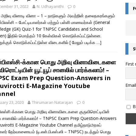
cember 31, 2022
N. Udhayanithi
0
F
ன்றால் என்ன? – சொல்லின் வகைகள் யாவை? – இலக்கணம் அறிவோம்!
அறிவு வினாடி வினா – 1 – நாடுகளும் அவற்றின் தலைநகரங்களும்
ன்பிஎஸ்சி – போட்டியாளர்கள் மற்றும் பள்ளி மாணவர்கள் (General
edge (GK) Quiz-1 for TNPSC Candidates and School
எழுத்துகளின் வகைகள் – இலக்கணம் அறிவோம்
இயல் தமிழ்
ren) இதில் மொத்தம் 10 கேள்விகள் கொடுக்கப்பட்டுள்ளன.
ுக்குக் கொடுக்கப்பட்டுள்ள விடைகளில்
[ மேலும் படிக்க …]
மொழியின் இலக்கண வகைகள் – இலக்கணம் அறிவோம்
இலக்கணம்
S
அறிவோம்! – இந்திய எண் முறை மற்றும் பன்னாட்டு எண் முறை (Indian and
ன்பிஎஸ்சி-க்கான பொது அறிவு வினாவிடைகளை
First
)
கணிதம்
விரொட்டியின் யூட்யூப் சானலில் பார்க்கலாம்! –
தொகை என்றால் என்ன? – இலக்கணம்
இலக்கணம்
SC Exam Prep Question-Answers in
uvirotti E-Magazine Youtube
ல்கிறது? அறிவியல் காரணம் என்ன? | குருவிரொட்டி
அறிவியல் /
Email
annel
uary 23, 2020
Thirumaran Natarajan
0
By
பிஎஸ்சி-க்கான பொது அறிவு வினாவிடைகளை குருவிரொட்டியின்
ூப் சானலில் பார்க்கலாம்! – TNPSC Exam Prep Question-Answers
ruvirotti E-Magazine Youtube Channel தமிழ்நாடுஅரசுப்
ளர் தேர்வாணையம் (டி.என்.பி.எஸ்.ஸி – TNPSC) நடத்தும் பொது