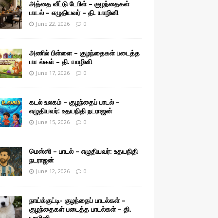
அத்தை வீட்டு டேபிள் – குழந்தைகள்
பாடல் – எழுதியவர் – தி. யாழினி
June 22, 2026
0
அணில் பிள்ளை – குழந்தைகள் படைத்த
பாடல்கள் – தி. யாழினி
June 17, 2026
0
கடல் உலகம் – குழந்தைப் பாடல் –
எழுதியவர்: உதயநிதி நடராஜன்
June 15, 2026
0
மெஸ்ஸி – பாடல் – எழுதியவர்: உதயநிதி
நடராஜன்
June 12, 2026
0
நாய்க்குட்டி- குழந்தைப் பாடல்கள் –
குழந்தைகள் படைத்த பாடல்கள் – தி.
யாழினி