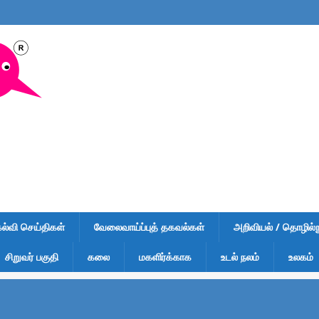
கல்வி செய்திகள்
வேலைவாய்ப்புத் தகவல்கள்
அறிவியல் / தொழில்நு
சிறுவர் பகுதி
கலை
மகளிர்க்காக
உடல் நலம்
உலகம்