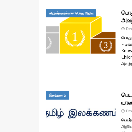
பொத
சிறுவர்களுக்கான பொது அறிவு
அவற
De
பொது 
– டிஎ
Knowl
Child
அவற்ற
பெய
இலக்கணம்
யாவ
De
பெயர
அறிவோ