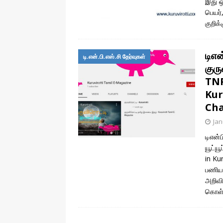
இது ஒ
பெயர்
குறிக
டிஎ
டி.என்.பி.எஸ்.சி தேர்வுகள்
குரு
TNP
Kur
Ch
Jan
டிஎன்
யூட்ய
in Ku
பணியா
அறிவி
கொள்