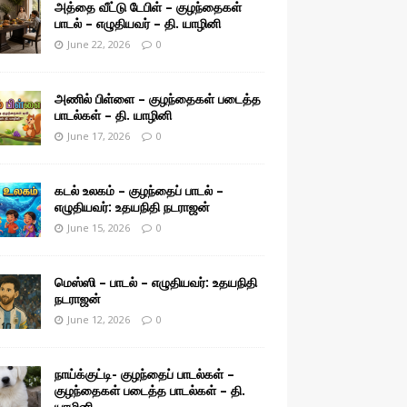
அத்தை வீட்டு டேபிள் – குழந்தைகள்
பாடல் – எழுதியவர் – தி. யாழினி
June 22, 2026
0
அணில் பிள்ளை – குழந்தைகள் படைத்த
பாடல்கள் – தி. யாழினி
June 17, 2026
0
கடல் உலகம் – குழந்தைப் பாடல் –
எழுதியவர்: உதயநிதி நடராஜன்
June 15, 2026
0
மெஸ்ஸி – பாடல் – எழுதியவர்: உதயநிதி
நடராஜன்
June 12, 2026
0
நாய்க்குட்டி- குழந்தைப் பாடல்கள் –
குழந்தைகள் படைத்த பாடல்கள் – தி.
யாழினி