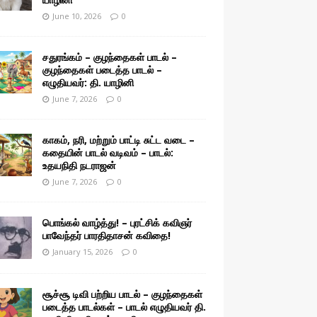
June 10, 2026
0
சதுரங்கம் – குழந்தைகள் பாடல் –
குழந்தைகள் படைத்த பாடல் –
எழுதியவர்: தி. யாழினி
June 7, 2026
0
காகம், நரி, மற்றும் பாட்டி சுட்ட வடை –
கதையின் பாடல் வடிவம் – பாடல்:
உதயநிதி நடராஜன்
June 7, 2026
0
பொங்கல் வாழ்த்து! – புரட்சிக் கவிஞர்
பாவேந்தர் பாரதிதாசன் கவிதை!
January 15, 2026
0
சூச்சூ டிவி பற்றிய பாடல் – குழந்தைகள்
படைத்த பாடல்கள் – பாடல் எழுதியவர் தி.