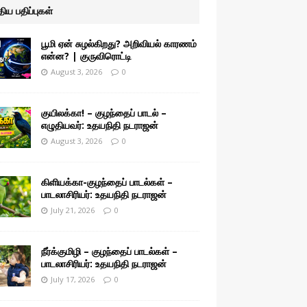
ுதிய பதிப்புகள்
பூமி ஏன் சுழல்கிறது? அறிவியல் காரணம்
என்ன? | குருவிரொட்டி
August 3, 2026
0
குயிலக்கா! – குழந்தைப் பாடல் –
எழுதியவர்: உதயநிதி நடராஜன்
August 3, 2026
0
கிளியக்கா-குழந்தைப் பாடல்கள் –
பாடலாசிரியர்: உதயநிதி நடராஜன்
July 21, 2026
0
நீர்க்குமிழி – குழந்தைப் பாடல்கள் –
பாடலாசிரியர்: உதயநிதி நடராஜன்
July 17, 2026
0