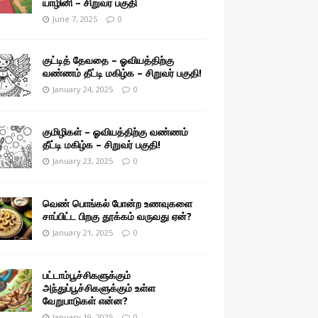
யாழினி – சிறுவர் பகுதி
June 7, 2025
0
குட்டித் தேவதை – ஓவியத்திற்கு
வண்ணம் தீட்டி மகிழ்க – சிறுவர் பகுதி!
January 24, 2025
0
குமிழிகள் – ஓவியத்திற்கு வண்ணம்
தீட்டி மகிழ்க – சிறுவர் பகுதி!
January 23, 2025
0
வெண் பொங்கல் போன்ற உணவுகளை
சாப்பிட்ட பிறகு தூக்கம் வருவது ஏன்?
January 21, 2025
0
பட்டாம்பூச்சிகளுக்கும்
அந்துப்பூச்சிகளுக்கும் உள்ள
வேறுபாடுகள் என்ன?
January 19, 2025
0