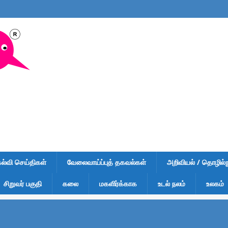
கல்வி செய்திகள்
வேலைவாய்ப்புத் தகவல்கள்
அறிவியல் / தொழில்நு
சிறுவர் பகுதி
கலை
மகளிர்க்காக
உடல் நலம்
உலகம்