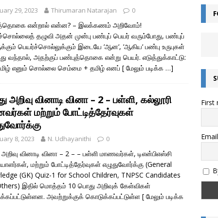
uary 29, 2023
Thirumaran Natarajan
0
F
ன்றால் என்ன? – சொல்லின் வகைகள் யாவை? – இலக்கணம் அறிவோம்!
ுத்தொகை என்றால் என்ன? – இலக்கணம் அறிவோம்!
ச்சொல்லைத் தழுவி அதன் முன்பு பண்புப் பெயர் வரும்போது, பண்புப்
க்கும் பெயர்ச்சொல்லுக்கும் இடையே ‘ஆன‘, ‘ஆகிய‘ பண்பு உருபுகள்
எழுத்துகளின் வகைகள் – இலக்கணம் அறிவோம்
இயல் தமிழ்
து வந்தால், அதற்குப் பண்புத்தொகை என்று பெயர். எடுத்துக்காட்டு:
மிழ் எனும் சொல்லை செம்மை + தமிழ் எனப்
[ மேலும் படிக்க …]
மொழியின் இலக்கண வகைகள் – இலக்கணம் அறிவோம்
இலக்கணம்
S
அறிவோம்! – இந்திய எண் முறை மற்றும் பன்னாட்டு எண் முறை (Indian and
ு அறிவு வினாடி வினா – 2 – பள்ளி, கல்லூரி
First
)
கணிதம்
ர்கள் மற்றும் போட்டித்தேர்வுகள்
தொகை என்றால் என்ன? – இலக்கணம்
இலக்கணம்
துவோர்க்கு
ல்கிறது? அறிவியல் காரணம் என்ன? | குருவிரொட்டி
அறிவியல் /
Email
uary 8, 2023
N. Udhayanithi
0
அறிவு வினாடி வினா – 2 – – பள்ளி மாணவர்கள், டிஎன்பிஎஸ்சி
ியாளர்கள், மற்றும் போட்டித்தேர்வுகள் எழுதுவோர்க்கு (General
By
edge (GK) Quiz-1 for School Children, TNPSC Candidates
thers) இதில் மொத்தம் 10 பொது அறிவுக் கேள்விகள்
்கப்பட்டுள்ளன. அவற்றுக்குக் கொடுக்கப்பட்டுள்ள
[ மேலும் படிக்க