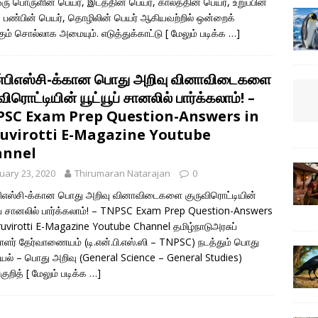
ரு பொருளின் பெயர், இடத்தின் பெயர், காலத்தின் பெயர், உறுப்பின்
, பண்பின் பெயர், தொழிலின் பெயர் ஆகியவற்றில் ஒன்றைக்
்கும் சொல்லாக அமையும். எடுத்துக்காட்டு
[ மேலும் படிக்க …]
ன்பிஎஸ்சி-க்கான பொது அறிவு வினாவிடைகளை
விரொட்டியின் யூட்யூப் சானலில் பார்க்கலாம்! –
SC Exam Prep Question-Answers in
uvirotti E-Magazine Youtube
annel
uary 23, 2020
Thirumaran Natarajan
0
பிஎஸ்சி-க்கான பொது அறிவு வினாவிடைகளை குருவிரொட்டியின்
ூப் சானலில் பார்க்கலாம்! – TNPSC Exam Prep Question-Answers
ruvirotti E-Magazine Youtube Channel தமிழ்நாடுஅரசுப்
ளர் தேர்வாணையம் (டி.என்.பி.எஸ்.ஸி – TNPSC) நடத்தும் பொது
யல் – பொது அறிவு (General Science – General Studies)
குறித்
[ மேலும் படிக்க …]