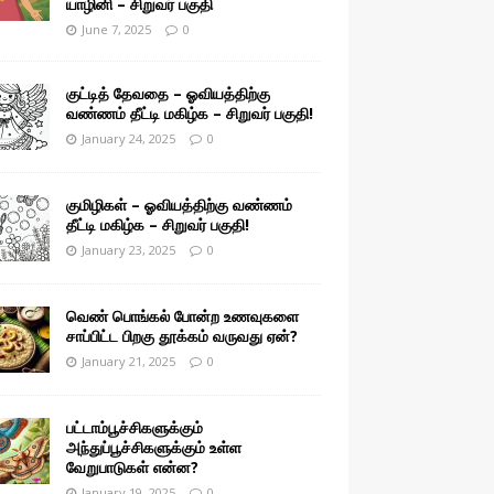
யாழினி – சிறுவர் பகுதி
June 7, 2025
0
குட்டித் தேவதை – ஓவியத்திற்கு
வண்ணம் தீட்டி மகிழ்க – சிறுவர் பகுதி!
January 24, 2025
0
குமிழிகள் – ஓவியத்திற்கு வண்ணம்
தீட்டி மகிழ்க – சிறுவர் பகுதி!
January 23, 2025
0
வெண் பொங்கல் போன்ற உணவுகளை
சாப்பிட்ட பிறகு தூக்கம் வருவது ஏன்?
January 21, 2025
0
பட்டாம்பூச்சிகளுக்கும்
அந்துப்பூச்சிகளுக்கும் உள்ள
வேறுபாடுகள் என்ன?
January 19, 2025
0