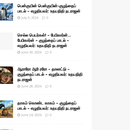
பென்குயின் பென்குயின்-குழந்தைப்
பாடல் – எழுதியவர்: உதயநிதி நடராஜன்
July 9, 2026
0
செல்ல பெயர்கள்! – பேபிகார்ன்…
பேபிகார்ன் – குழந்தைப் பாடல் –
எழுதியவர்: உதயநிதி நடராஜன்
June 30, 2026
0
ஆராரோ ஆரி ரரோ – தாலாட்டு –
குழந்தைப் பாடல் – எழுதியவர்: உதயநிதி
நடராஜன்
June 28, 2026
0
தாகம் கொண்ட காகம் – குழந்தைப்
பாடல் – எழுதியவர்: உதயநிதி நடராஜன்
June 24, 2026
0