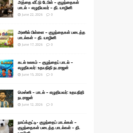
அத்தை வீட்டு டேபிள் – குழந்தைகள்
பாடல் – எழுதியவர் – தி. யாழினி
June 22, 2026
0
அணில் பிள்ளை – குழந்தைகள் படைத்த
பாடல்கள் – தி. யாழினி
June 17, 2026
0
கடல் உலகம் – குழந்தைப் பாடல் –
எழுதியவர்: உதயநிதி நடராஜன்
June 15, 2026
0
மெஸ்ஸி – பாடல் – எழுதியவர்: உதயநிதி
நடராஜன்
June 12, 2026
0
நாய்க்குட்டி- குழந்தைப் பாடல்கள் –
குழந்தைகள் படைத்த பாடல்கள் – தி.
யாழினி