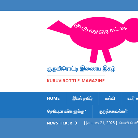
குருவிரொட்டி இணைய இதழ்
KURUVIROTTI E-MAGAZINE
HOME
இயல் தமிழ்
கல்வி
உயர் 
தெரியுமா உங்களுக்கு?
குறுந்தகவல்கள்
[ January 21, 2025 ]
வெண் பொங்க
NEWS TICKER
[ February 6, 2023 ]
இலக்கணக் க