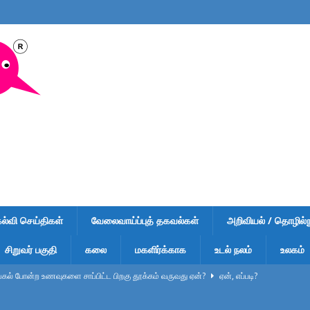
கல்வி செய்திகள்
வேலைவாய்ப்புத் தகவல்கள்
அறிவியல் / தொழில்நு
சிறுவர் பகுதி
கலை
மகளிர்க்காக
உடல் நலம்
உலகம்
ல் போன்ற உணவுகளை சாப்பிட்ட பிறகு தூக்கம் வருவது ஏன்?
ஏன், எப்படி?
ுறிப்பு – வினாடி வினா-1 – விடைகளுடன் – பள்ளி மாணவர்கள், டிஎன்பிஎஸ்சி