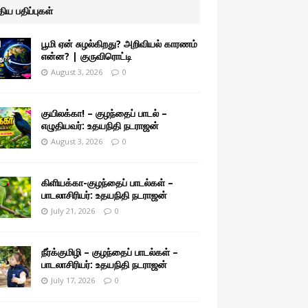
ுதிய பதிப்புகள்
பூமி ஏன் சுழல்கிறது? அறிவியல் காரணம்
என்ன? | குருவிரொட்டி
August 3, 2026
0
குயிலக்கா! – குழந்தைப் பாடல் –
எழுதியவர்: உதயநிதி நடராஜன்
August 3, 2026
0
கிளியக்கா-குழந்தைப் பாடல்கள் –
பாடலாசிரியர்: உதயநிதி நடராஜன்
July 21, 2026
0
நீர்க்குமிழி – குழந்தைப் பாடல்கள் –
பாடலாசிரியர்: உதயநிதி நடராஜன்
July 17, 2026
0