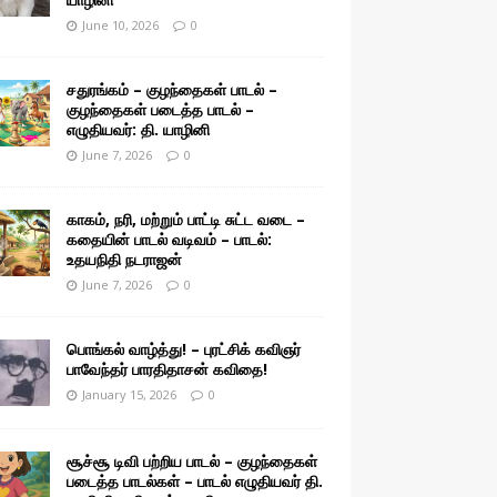
June 10, 2026
0
சதுரங்கம் – குழந்தைகள் பாடல் –
குழந்தைகள் படைத்த பாடல் –
எழுதியவர்: தி. யாழினி
June 7, 2026
0
காகம், நரி, மற்றும் பாட்டி சுட்ட வடை –
கதையின் பாடல் வடிவம் – பாடல்:
உதயநிதி நடராஜன்
June 7, 2026
0
பொங்கல் வாழ்த்து! – புரட்சிக் கவிஞர்
பாவேந்தர் பாரதிதாசன் கவிதை!
January 15, 2026
0
சூச்சூ டிவி பற்றிய பாடல் – குழந்தைகள்
படைத்த பாடல்கள் – பாடல் எழுதியவர் தி.