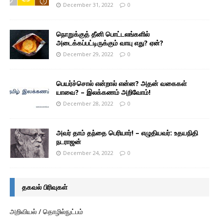
December 31, 2022
0
நொறுக்குத் தீனி பொட்டலங்களில்
அடைக்கப்பட்டிருக்கும் வாயு எது? ஏன்?
December 29, 2022
0
பெயர்ச்சொல் என்றால் என்ன? அதன் வகைகள்
யாவை? – இலக்கணம் அறிவோம்!
December 28, 2022
0
அவர் தாம் தந்தை பெரியார்! – எழுதியவர்: உதயநிதி
நடராஜன்
December 24, 2022
0
தகவல் பிரிவுகள்
அறிவியல் / தொழில்நுட்பம்