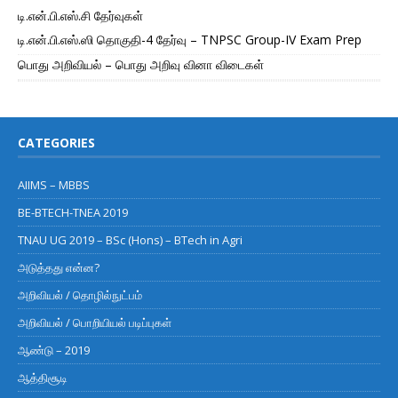
டி.என்.பி.எஸ்.சி தேர்வுகள்
டி.என்.பி.எஸ்.ஸி தொகுதி-4 தேர்வு – TNPSC Group-IV Exam Prep
பொது அறிவியல் – பொது அறிவு வினா விடைகள்
CATEGORIES
AIIMS – MBBS
BE-BTECH-TNEA 2019
TNAU UG 2019 – BSc (Hons) – BTech in Agri
அடுத்தது என்ன?
அறிவியல் / தொழில்நுட்பம்
அறிவியல் / பொறியியல் படிப்புகள்
ஆண்டு – 2019
ஆத்திசூடி