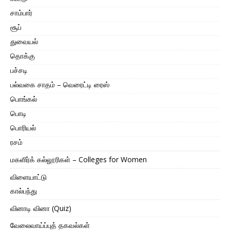
சாம்பார்
சூப்
துவையல்
தொக்கு
பச்சடி
பல்வகை சாதம் – வெரைட்டி ரைஸ்
பொங்கல்
பொடி
பொரியல்
ரசம்
மகளிர்க் கல்லூரிகள் – Colleges for Women
விளையாட்டு
கால்பந்து
வினாடி வினா (Quiz)
வேலைவாய்ப்புத் தகவல்கள்