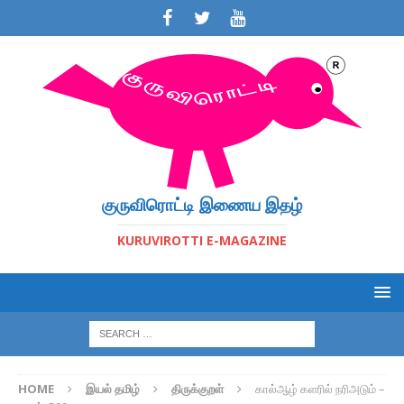
குருவிரொட்டி இணைய இதழ்
KURUVIROTTI E-MAGAZINE
HOME
இயல் தமிழ்
திருக்குறள்
கால்ஆழ் களரில் நரிஅடும் –