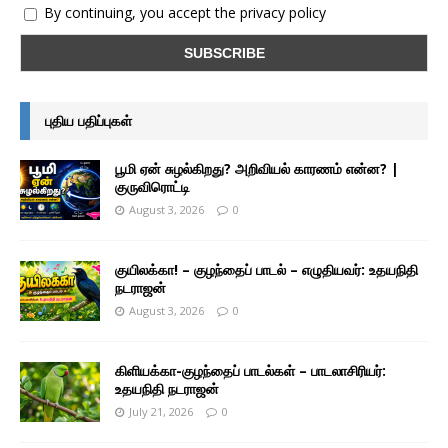
By continuing, you accept the privacy policy
புதிய பதிப்புகள்
பூமி ஏன் சுழல்கிறது? அறிவியல் காரணம் என்ன? |
குருவிரொட்டி
August 3, 2026
0
குயிலக்கா! – குழந்தைப் பாடல் – எழுதியவர்: உதயநிதி
நடராஜன்
August 3, 2026
0
கிளியக்கா-குழந்தைப் பாடல்கள் – பாடலாசிரியர்:
உதயநிதி நடராஜன்
July 21, 2026
0