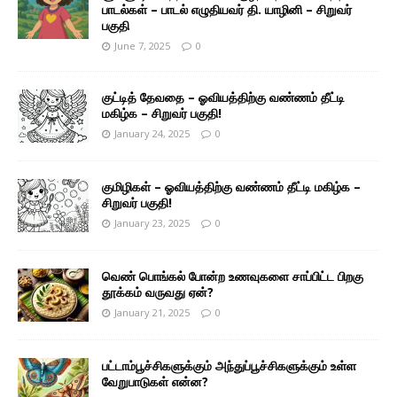
பாடல்கள் – பாடல் எழுதியவர் தி. யாழினி – சிறுவர்
பகுதி
June 7, 2025
0
குட்டித் தேவதை – ஓவியத்திற்கு வண்ணம் தீட்டி
மகிழ்க – சிறுவர் பகுதி!
January 24, 2025
0
குமிழிகள் – ஓவியத்திற்கு வண்ணம் தீட்டி மகிழ்க –
சிறுவர் பகுதி!
January 23, 2025
0
வெண் பொங்கல் போன்ற உணவுகளை சாப்பிட்ட பிறகு
தூக்கம் வருவது ஏன்?
January 21, 2025
0
பட்டாம்பூச்சிகளுக்கும் அந்துப்பூச்சிகளுக்கும் உள்ள
வேறுபாடுகள் என்ன?