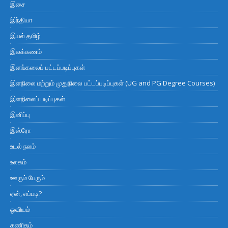
இசை
இந்தியா
இயல் தமிழ்
இலக்கணம்
இளங்கலைப் பட்டப்படிப்புகள்
இளநிலை மற்றும் முதுநிலை பட்டப்படிப்புகள் (UG and PG Degree Courses)
இளநிலைப் படிப்புகள்
இனிப்பு
இஸ்ரோ
உடல் நலம்
உலகம்
ஊரும் பேரும்
ஏன், எப்படி?
ஓவியம்
கணிதம்