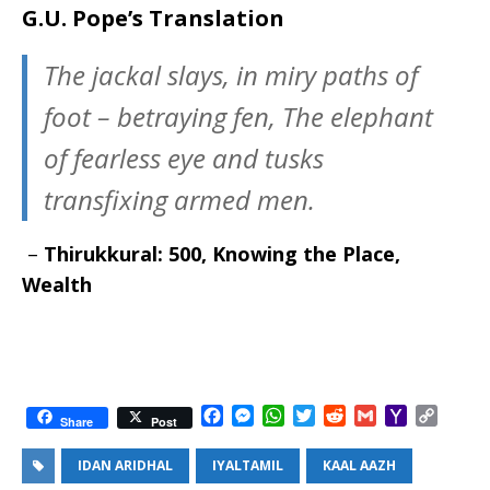
G.U. Pope’s Translation
The jackal slays, in miry paths of
foot – betraying fen, The elephant
of fearless eye and tusks
transfixing armed men.
–
Thirukkural: 500, Knowing the Place
,
Wealth
F
M
W
T
R
G
Y
C
Share
Post
a
e
h
w
e
m
a
o
c
s
a
i
d
a
h
p
IDAN ARIDHAL
IYALTAMIL
KAAL AAZH
e
s
t
t
d
i
o
y