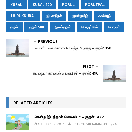
b
e
s
t
i
l
o
L
KURAL
KURAL 500
PORUL
PORUTPAL
o
n
A
e
t
M
i
o
g
p
r
a
n
THIRUKKURAL
இடனறிதல்
இயல்தமிழ்
கால்ஆழ்
k
e
p
i
k
r
l
குறள்
குறள் 500
திருக்குறள்
பொருட்பால்
பொருள்
PREVIOUS
பல்லார் பகைகொளலின் பத்துஅடுத்த – குறள்: 450
NEXT
கடல்ஓடா கால்வல் நெடுந்தேர் – குறள்: 496
RELATED ARTICLES
சென்ற இடத்தால் செலவிடா – குறள்: 422
October 10, 2018
Thirumaran Natarajan
0