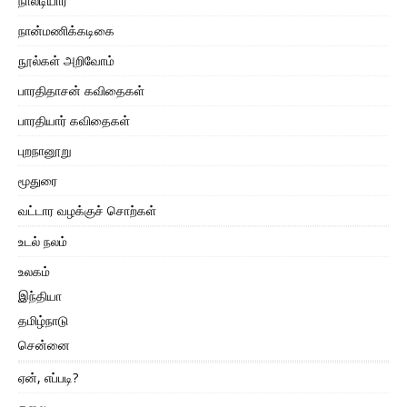
நாலடியார்
நான்மணிக்கடிகை
நூல்கள் அறிவோம்
பாரதிதாசன் கவிதைகள்
பாரதியார் கவிதைகள்
புறநானூறு
மூதுரை
வட்டார வழக்குச் சொற்கள்
உடல் நலம்
உலகம்
இந்தியா
தமிழ்நாடு
சென்னை
ஏன், எப்படி?