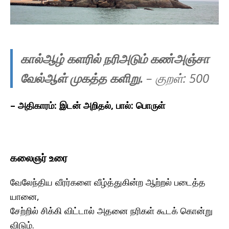
கால்ஆழ் களரில் நரிஅடும் கண்அஞ்சா
வேல்ஆள் முகத்த களிறு.
– குறள்: 500
–
அதிகாரம்: இடன் அறிதல், பால்: பொருள்
கலைஞர் உரை
வேலேந்திய வீரர்களை வீழ்த்துகின்ற ஆற்றல் படைத்த
யானை,
சேற்றில் சிக்கி விட்டால் அதனை நரிகள் கூடக் கொன்று
விடும்.