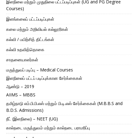
இளநிலை மற்றும் முதுநிலை பட்டப்படிப்புகள் (UG and PG Degree
Courses)
இளங்கலைப் பட்டப்படிப்புகள்
கலை மற்றும் அறிவியல் கல்லூரிகள்
கல்வி / பயிற்சித் திட்டங்கள்
கல்வி உதவித்தொகை
சாதனையாளர்கள்
மருத்துவப் படிப்பு – Medical Courses
இளநிலைப் பட்டப் படிப்புக்கான சேர்க்கைகள்
ஆண்டு – 2019
AIIMS – MBBS
தமிழ்நாடு எம்.பி.பி.எஸ் மற்றும் பி.டி.எஸ் சேர்க்கைகள் (M.B.B.S and
B.D.S. Admissions)
நீட் (இளநிலை) – NEET (UG)
கால்நடை மருத்துவம் மற்றும் கால்நடை பராமரிப்பு