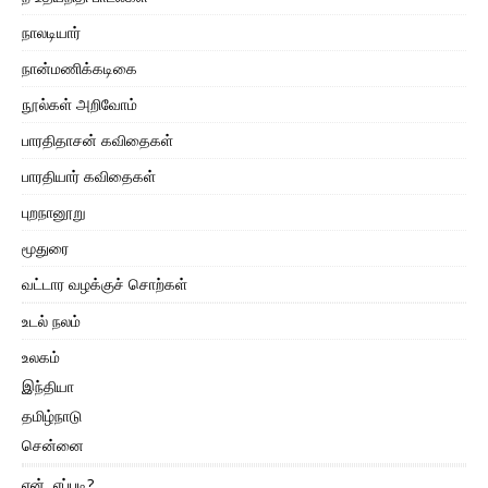
நாலடியார்
நான்மணிக்கடிகை
நூல்கள் அறிவோம்
பாரதிதாசன் கவிதைகள்
பாரதியார் கவிதைகள்
புறநானூறு
மூதுரை
வட்டார வழக்குச் சொற்கள்
உடல் நலம்
உலகம்
இந்தியா
தமிழ்நாடு
சென்னை
ஏன், எப்படி?