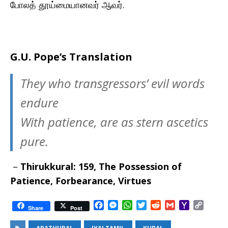
போலத் தூய்மையானவர் ஆவர்.
G.U. Pope’s Translation
They who transgressors’ evil words
endure
With patience, are as stern ascetics
pure.
–
Thirukkural: 159, The Possession of
Patience, Forbearance, Virtues
F
M
W
T
R
G
Y
C
Share
Post
a
e
h
w
e
m
a
o
c
s
a
i
d
a
h
p