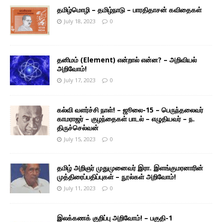
தமிழ்மொழி – தமிழ்நாடு – பாரதிதாசன் கவிதைகள்
July 18, 2023
0
தனிமம் (Element) என்றால் என்ன? – அறிவியல்
அறிவோம்!
July 17, 2023
0
கல்வி வளர்ச்சி நாள்! – ஜூலை-15 – பெருந்தலைவர்
காமராஜர் – குழந்தைகள் பாடல் – எழுதியவர் – ந.
திருச்செல்வன்
July 15, 2023
0
தமிழ் அறிஞர் முதுமுனைவர் இரா. இளங்குமரனாரின்
முத்திரைப்பதிப்புகள் – நூல்கள் அறிவோம்!
July 11, 2023
0
இலக்கணக் குறிப்பு அறிவோம்! – பகுதி-1