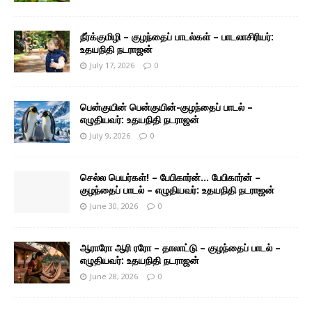
நீர்க்குமிழி – குழந்தைப் பாடல்கள் – பாடலாசிரியர்:
உதயநிதி நடராஜன்
July 17, 2026
0
பென்குயின் பென்குயின்-குழந்தைப் பாடல் –
எழுதியவர்: உதயநிதி நடராஜன்
July 9, 2026
0
செல்ல பெயர்கள்! – பேபிகார்ன்… பேபிகார்ன் –
குழந்தைப் பாடல் – எழுதியவர்: உதயநிதி நடராஜன்
June 30, 2026
0
ஆராரோ ஆரி ரரோ – தாலாட்டு – குழந்தைப் பாடல் –
எழுதியவர்: உதயநிதி நடராஜன்
June 28, 2026
0