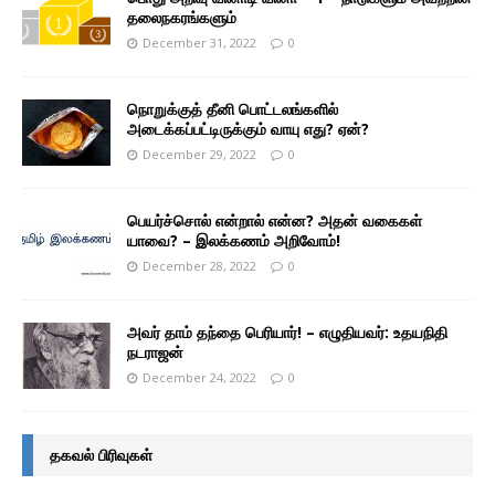
தலைநகரங்களும்
December 31, 2022
0
நொறுக்குத் தீனி பொட்டலங்களில்
அடைக்கப்பட்டிருக்கும் வாயு எது? ஏன்?
December 29, 2022
0
பெயர்ச்சொல் என்றால் என்ன? அதன் வகைகள்
யாவை? – இலக்கணம் அறிவோம்!
December 28, 2022
0
அவர் தாம் தந்தை பெரியார்! – எழுதியவர்: உதயநிதி
நடராஜன்
December 24, 2022
0
தகவல் பிரிவுகள்