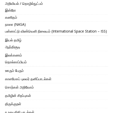
அறிவியல் / தொழில்நுட்பம்
இஸ்ரோ
கணிதம்
நாஸா (NASA)
பன்னாட்டு விண்வெளி நிலையம் (International Space Station – ISS)
இயல் தமிழ்
ஆத்திசூடி
இலக்கணம்
தொல்காப்பியம்
ஊரும் பேரும்
காளமேகப் புலவர் தனிப்பாடல்கள்
சொற்கள் அறிவோம்
தமிழின் சிறப்புகள்
திருக்குறள்
ந உதயநிதி பாடல்கள்