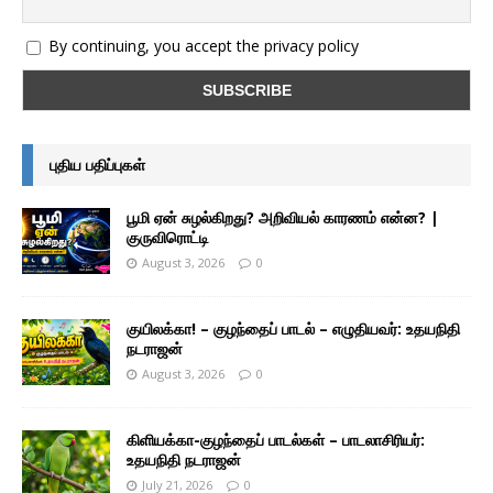
By continuing, you accept the privacy policy
புதிய பதிப்புகள்
பூமி ஏன் சுழல்கிறது? அறிவியல் காரணம் என்ன? |
குருவிரொட்டி
August 3, 2026
0
குயிலக்கா! – குழந்தைப் பாடல் – எழுதியவர்: உதயநிதி
நடராஜன்
August 3, 2026
0
கிளியக்கா-குழந்தைப் பாடல்கள் – பாடலாசிரியர்:
உதயநிதி நடராஜன்
July 21, 2026
0