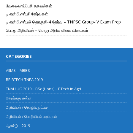
வேலைவாய்ப்புத் தகவல்கள்
டி.என்.பி.எஸ்.சி தேர்வுகள்
டி.என்.பி.எஸ்.ஸி தொகுதி-4 தேர்வு – TNPSC Group-IV Exam Prep
பொது அறிவியல் – பொது அறிவு வினா விடைகள்
CATEGORIES
AIIMS – MBBS
BE-BTECH-TNEA 2019
TNAU UG 2019 – BSc (Hons) – BTech in Agri
அடுத்தது என்ன?
அறிவியல் / தொழில்நுட்பம்
அறிவியல் / பொறியியல் படிப்புகள்
ஆண்டு – 2019