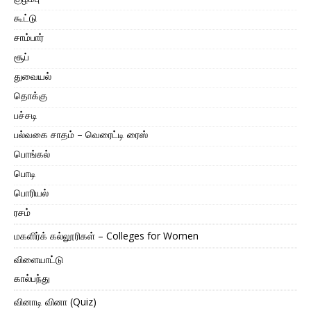
கூட்டு
சாம்பார்
சூப்
துவையல்
தொக்கு
பச்சடி
பல்வகை சாதம் – வெரைட்டி ரைஸ்
பொங்கல்
பொடி
பொரியல்
ரசம்
மகளிர்க் கல்லூரிகள் – Colleges for Women
விளையாட்டு
கால்பந்து
வினாடி வினா (Quiz)