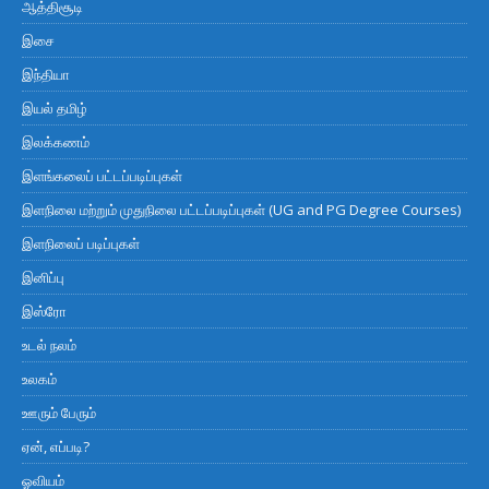
ஆத்திசூடி
இசை
இந்தியா
இயல் தமிழ்
இலக்கணம்
இளங்கலைப் பட்டப்படிப்புகள்
இளநிலை மற்றும் முதுநிலை பட்டப்படிப்புகள் (UG and PG Degree Courses)
இளநிலைப் படிப்புகள்
இனிப்பு
இஸ்ரோ
உடல் நலம்
உலகம்
ஊரும் பேரும்
ஏன், எப்படி?
ஓவியம்