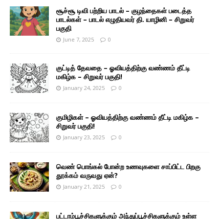
சூச்சூ டிவி பற்றிய பாடல் – குழந்தைகள் படைத்த
பாடல்கள் – பாடல் எழுதியவர் தி. யாழினி – சிறுவர்
பகுதி
June 7, 2025
0
குட்டித் தேவதை – ஓவியத்திற்கு வண்ணம் தீட்டி
மகிழ்க – சிறுவர் பகுதி!
January 24, 2025
0
குமிழிகள் – ஓவியத்திற்கு வண்ணம் தீட்டி மகிழ்க –
சிறுவர் பகுதி!
January 23, 2025
0
வெண் பொங்கல் போன்ற உணவுகளை சாப்பிட்ட பிறகு
தூக்கம் வருவது ஏன்?
January 21, 2025
0
பட்டாம்பூச்சிகளுக்கும் அந்துப்பூச்சிகளுக்கும் உள்ள