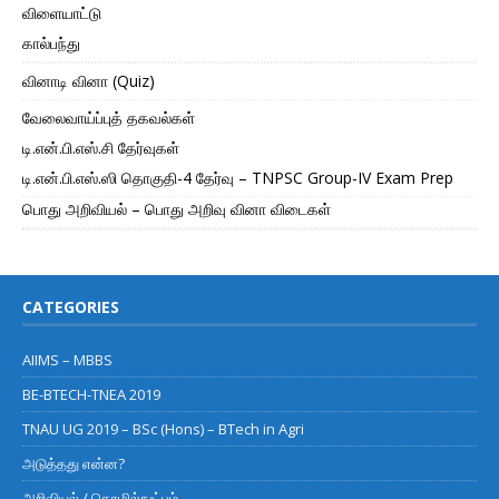
விளையாட்டு
கால்பந்து
வினாடி வினா (Quiz)
வேலைவாய்ப்புத் தகவல்கள்
டி.என்.பி.எஸ்.சி தேர்வுகள்
டி.என்.பி.எஸ்.ஸி தொகுதி-4 தேர்வு – TNPSC Group-IV Exam Prep
பொது அறிவியல் – பொது அறிவு வினா விடைகள்
CATEGORIES
AIIMS – MBBS
BE-BTECH-TNEA 2019
TNAU UG 2019 – BSc (Hons) – BTech in Agri
அடுத்தது என்ன?
அறிவியல் / தொழில்நுட்பம்