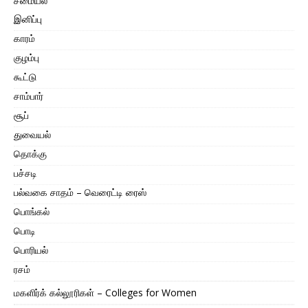
சமையல்
இனிப்பு
காரம்
குழம்பு
கூட்டு
சாம்பார்
சூப்
துவையல்
தொக்கு
பச்சடி
பல்வகை சாதம் – வெரைட்டி ரைஸ்
பொங்கல்
பொடி
பொரியல்
ரசம்
மகளிர்க் கல்லூரிகள் – Colleges for Women