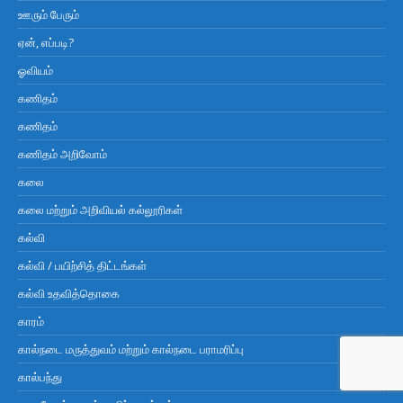
ஊரும் பேரும்
ஏன், எப்படி?
ஓவியம்
கணிதம்
கணிதம்
கணிதம் அறிவோம்
கலை
கலை மற்றும் அறிவியல் கல்லூரிகள்
கல்வி
கல்வி / பயிற்சித் திட்டங்கள்
கல்வி உதவித்தொகை
காரம்
கால்நடை மருத்துவம் மற்றும் கால்நடை பராமரிப்பு
கால்பந்து