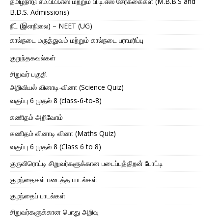
தமிழ்நாடு எம்.பி.பி.எஸ் மற்றும் பி.டி.எஸ் சேர்க்கைகள் (M.B.B.S and
B.D.S. Admissions)
நீட் (இளநிலை) – NEET (UG)
கால்நடை மருத்துவம் மற்றும் கால்நடை பராமரிப்பு
குறுந்தகவல்கள்
சிறுவர் பகுதி
அறிவியல் வினாடி-வினா (Science Quiz)
வகுப்பு 6 முதல் 8 (class-6-to-8)
கணிதம் அறிவோம்
கணிதம் வினாடி வினா (Maths Quiz)
வகுப்பு 6 முதல் 8 (Class 6 to 8)
குருவிரொட்டி சிறுவர்களுக்கான படைப்புத்திறன் போட்டி
குழந்தைகள் படைத்த பாடல்கள்
குழந்தைப் பாடல்கள்
சிறுவர்களுக்கான பொது அறிவு