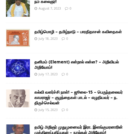
நம் கலைஞர்!
August 7, 2023
0
தமிழ்மொழி – தமிழ்நாடு – பாரதிதாசன் கவிதைகள்
July 18, 2023
0
தனிமம் (Element) என்றால் என்ன? – அறிவியல்
அறிவோம்!
July 17, 2023
0
கல்வி வளர்ச்சி நாள்! – ஜூலை-15 – பெருந்தலைவர்
காமராஜர் – குழந்தைகள் பாடல் – எழுதியவர் – ந.
திருச்செல்வன்
July 15, 2023
0
தமிழ் அறிஞர் முதுமுனைவர் இரா. இளங்குமரனாரின்
முத்திரைப்பதிப்புகள் – நூல்கள் அறிவோம்!