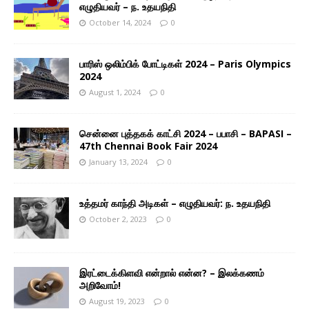
எழுதியவர் – ந. உதயநிதி
October 14, 2024
0
பாரிஸ் ஒலிம்பிக் போட்டிகள் 2024 – Paris Olympics
2024
August 1, 2024
0
சென்னை புத்தகக் காட்சி 2024 – பபாசி – BAPASI –
47th Chennai Book Fair 2024
January 13, 2024
0
உத்தமர் காந்தி அடிகள் – எழுதியவர்: ந. உதயநிதி
October 2, 2023
0
இரட்டைக்கிளவி என்றால் என்ன? – இலக்கணம்
அறிவோம்!
August 19, 2023
0