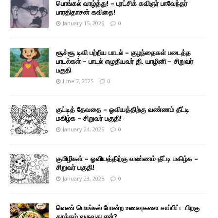
பொங்கல் வாழ்த்து! – புரட்சிக் கவிஞர் பாவேந்தர்
பாரதிதாசன் கவிதை!
January 15, 2026
0
சூச்சூ டிவி பற்றிய பாடல் – குழந்தைகள் படைத்த
பாடல்கள் – பாடல் எழுதியவர் தி. யாழினி – சிறுவர்
பகுதி
June 7, 2025
0
குட்டித் தேவதை – ஓவியத்திற்கு வண்ணம் தீட்டி
மகிழ்க – சிறுவர் பகுதி!
January 24, 2025
0
குமிழிகள் – ஓவியத்திற்கு வண்ணம் தீட்டி மகிழ்க –
சிறுவர் பகுதி!
January 23, 2025
0
வெண் பொங்கல் போன்ற உணவுகளை சாப்பிட்ட பிறகு
தூக்கம் வருவது ஏன்?