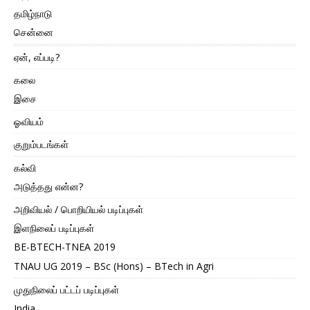
தமிழ்நாடு
சென்னை
ஏன், எப்படி?
கலை
இசை
ஓவியம்
குறும்படங்கள்
கல்வி
அடுத்தது என்ன?
அறிவியல் / பொறியியல் படிப்புகள்
இளநிலைப் படிப்புகள்
BE-BTECH-TNEA 2019
TNAU UG 2019 – BSc (Hons) – BTech in Agri
முதுநிலைப் பட்டப் படிப்புகள்
India