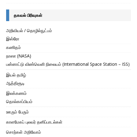
தகவல் பிரிவுகள்
அறிவியல் / தொழில்நுட்பம்
இஸ்ரோ
கணிதம்
நாஸா (NASA)
பன்னாட்டு விண்வெளி நிலையம் (International Space Station – ISS)
இயல் தமிழ்
ஆத்திசூடி
இலக்கணம்
தொல்காப்பியம்
ஊரும் பேரும்
காளமேகப் புலவர் தனிப்பாடல்கள்
சொற்கள் அறிவோம்