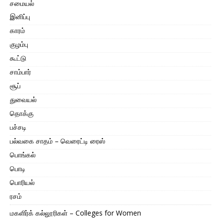
சமையல்
இனிப்பு
காரம்
குழம்பு
கூட்டு
சாம்பார்
சூப்
துவையல்
தொக்கு
பச்சடி
பல்வகை சாதம் – வெரைட்டி ரைஸ்
பொங்கல்
பொடி
பொரியல்
ரசம்
மகளிர்க் கல்லூரிகள் – Colleges for Women