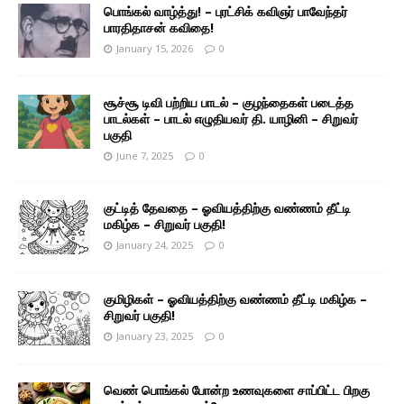
பொங்கல் வாழ்த்து! – புரட்சிக் கவிஞர் பாவேந்தர்
பாரதிதாசன் கவிதை!
January 15, 2026
0
சூச்சூ டிவி பற்றிய பாடல் – குழந்தைகள் படைத்த
பாடல்கள் – பாடல் எழுதியவர் தி. யாழினி – சிறுவர்
பகுதி
June 7, 2025
0
குட்டித் தேவதை – ஓவியத்திற்கு வண்ணம் தீட்டி
மகிழ்க – சிறுவர் பகுதி!
January 24, 2025
0
குமிழிகள் – ஓவியத்திற்கு வண்ணம் தீட்டி மகிழ்க –
சிறுவர் பகுதி!
January 23, 2025
0
வெண் பொங்கல் போன்ற உணவுகளை சாப்பிட்ட பிறகு