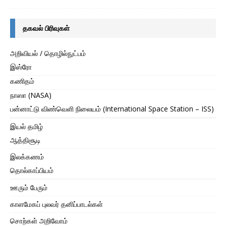
தகவல் பிரிவுகள்
அறிவியல் / தொழில்நுட்பம்
இஸ்ரோ
கணிதம்
நாஸா (NASA)
பன்னாட்டு விண்வெளி நிலையம் (International Space Station – ISS)
இயல் தமிழ்
ஆத்திசூடி
இலக்கணம்
தொல்காப்பியம்
ஊரும் பேரும்
காளமேகப் புலவர் தனிப்பாடல்கள்
சொற்கள் அறிவோம்