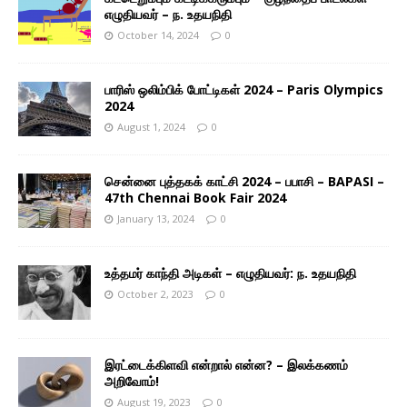
எழுதியவர் – ந. உதயநிதி
October 14, 2024
0
பாரிஸ் ஒலிம்பிக் போட்டிகள் 2024 – Paris Olympics
2024
August 1, 2024
0
சென்னை புத்தகக் காட்சி 2024 – பபாசி – BAPASI –
47th Chennai Book Fair 2024
January 13, 2024
0
உத்தமர் காந்தி அடிகள் – எழுதியவர்: ந. உதயநிதி
October 2, 2023
0
இரட்டைக்கிளவி என்றால் என்ன? – இலக்கணம்
அறிவோம்!
August 19, 2023
0