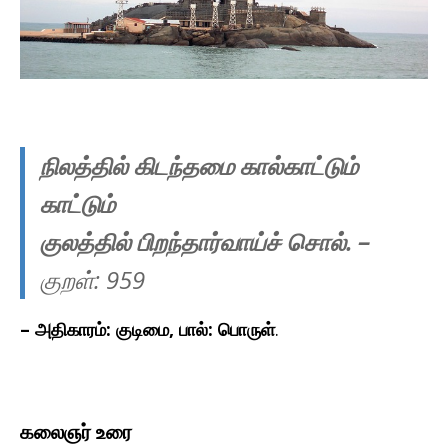
நிலத்தில் கிடந்தமை கால்காட்டும்
காட்டும்
குலத்தில் பிறந்தார்வாய்ச் சொல்.
–
குறள்: 959
– அதிகாரம்: குடிமை, பால்: பொருள்
.
கலைஞர் உரை