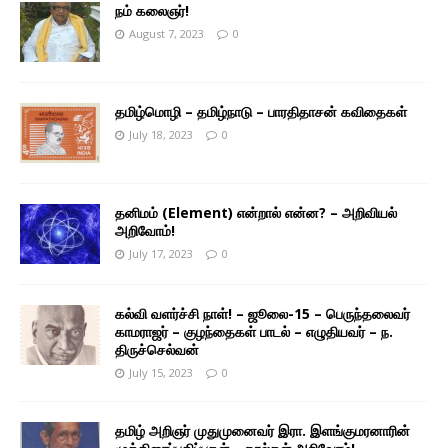
நம் கலைஞர்!
August 7, 2023
0
தமிழ்மொழி – தமிழ்நாடு – பாரதிதாசன் கவிதைகள்
July 18, 2023
0
தனிமம் (Element) என்றால் என்ன? – அறிவியல்
அறிவோம்!
July 17, 2023
0
கல்வி வளர்ச்சி நாள்! – ஜூலை-15 – பெருந்தலைவர்
காமராஜர் – குழந்தைகள் பாடல் – எழுதியவர் – ந.
திருச்செல்வன்
July 15, 2023
0
தமிழ் அறிஞர் முதுமுனைவர் இரா. இளங்குமரனாரின்