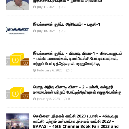
முத்திரைப்பதிப்புகள் – நூல்கள் அறிவோம்!
July 11, 2023
0
இலக்கணக் குறிப்பு அறிவோம்! – பகுதி-1
July 10, 2023
0
இலக்கணக் குறிப்பு – வினாடி வினா-1 – விடைகளுடன்
– பள்ளி மாணவர்கள், டிஎன்பிஎஸ்சி போட்டியாளர்கள்,
மற்றும் போட்டித்தேர்வுகள் எழுதுவோர்க்கு
February 6, 2023
0
பொது அறிவு வினாடி வினா – 2 – பள்ளி, கல்லூரி
மாணவர்கள் மற்றும் போட்டித்தேர்வுகள் எழுதுவோர்க்கு
January 8, 2023
0
சென்னை புத்தகக் காட்சி 2023 (பபாசி – 46ஆவது
காட்சி) மற்றும் பன்னாட்டு புத்தகக் காட்சி 2023 –
BAPASI – 46th Chennai Book Fair 2023 and