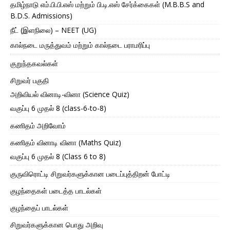
தமிழ்நாடு எம்.பி.பி.எஸ் மற்றும் பி.டி.எஸ் சேர்க்கைகள் (M.B.B.S and
B.D.S. Admissions)
நீட் (இளநிலை) – NEET (UG)
கால்நடை மருத்துவம் மற்றும் கால்நடை பராமரிப்பு
குறுந்தகவல்கள்
சிறுவர் பகுதி
அறிவியல் வினாடி-வினா (Science Quiz)
வகுப்பு 6 முதல் 8 (class-6-to-8)
கணிதம் அறிவோம்
கணிதம் வினாடி வினா (Maths Quiz)
வகுப்பு 6 முதல் 8 (Class 6 to 8)
குருவிரொட்டி சிறுவர்களுக்கான படைப்புத்திறன் போட்டி
குழந்தைகள் படைத்த பாடல்கள்
குழந்தைப் பாடல்கள்
சிறுவர்களுக்கான பொது அறிவு