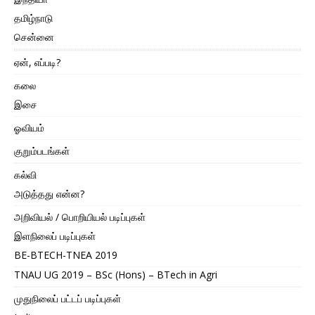
தமிழ்நாடு
சென்னை
ஏன், எப்படி?
கலை
இசை
ஓவியம்
குறும்படங்கள்
கல்வி
அடுத்தது என்ன?
அறிவியல் / பொறியியல் படிப்புகள்
இளநிலைப் படிப்புகள்
BE-BTECH-TNEA 2019
TNAU UG 2019 – BSc (Hons) – BTech in Agri
முதுநிலைப் பட்டப் படிப்புகள்