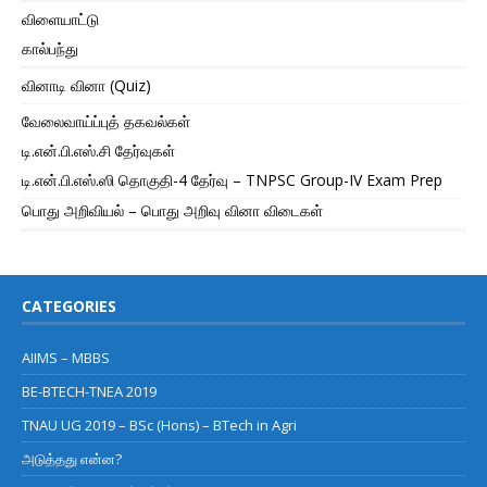
விளையாட்டு
கால்பந்து
வினாடி வினா (Quiz)
வேலைவாய்ப்புத் தகவல்கள்
டி.என்.பி.எஸ்.சி தேர்வுகள்
டி.என்.பி.எஸ்.ஸி தொகுதி-4 தேர்வு – TNPSC Group-IV Exam Prep
பொது அறிவியல் – பொது அறிவு வினா விடைகள்
CATEGORIES
AIIMS – MBBS
BE-BTECH-TNEA 2019
TNAU UG 2019 – BSc (Hons) – BTech in Agri
அடுத்தது என்ன?