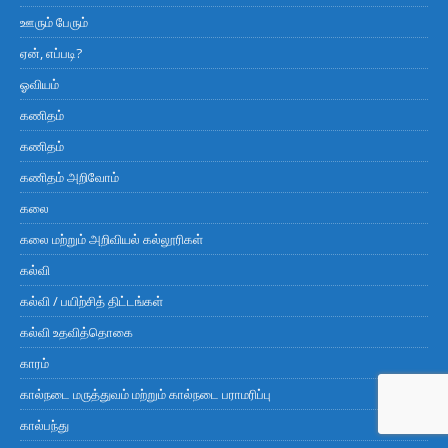
ஊரும் பேரும்
ஏன், எப்படி?
ஓவியம்
கணிதம்
கணிதம்
கணிதம் அறிவோம்
கலை
கலை மற்றும் அறிவியல் கல்லூரிகள்
கல்வி
கல்வி / பயிற்சித் திட்டங்கள்
கல்வி உதவித்தொகை
காரம்
கால்நடை மருத்துவம் மற்றும் கால்நடை பராமரிப்பு
கால்பந்து