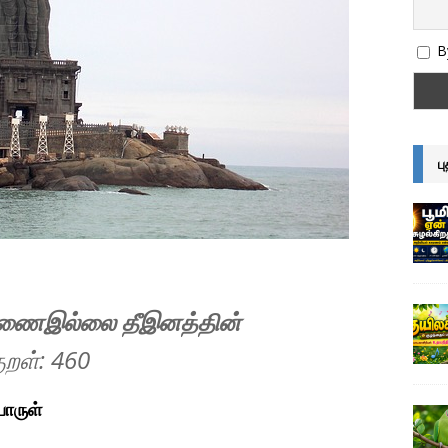
By
ப
துணைஇல்லை தீஇனத்தின்
ுறள்: 460
பொருள்