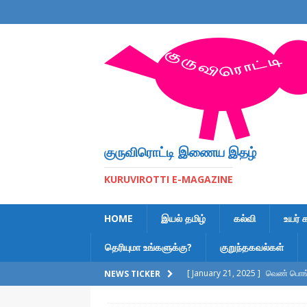
குருவிரொட்டி இணைய இதழ்
KURUVIROTTI E-MAGAZINE
HOME
இயல் தமிழ்
கல்வி
உயர் 
தெரியுமா உங்களுக்கு?
குறுந்தகவல்கள்
[ January 21, 2025 ]
வெண் பொங்க
NEWS TICKER
[ February 6, 2023 ]
இலக்கணக் க