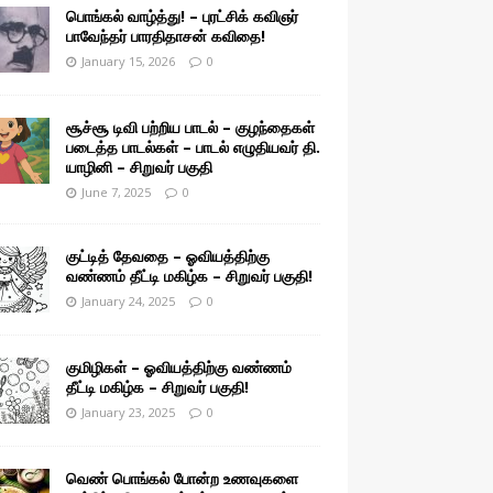
பொங்கல் வாழ்த்து! – புரட்சிக் கவிஞர்
பாவேந்தர் பாரதிதாசன் கவிதை!
January 15, 2026
0
சூச்சூ டிவி பற்றிய பாடல் – குழந்தைகள்
படைத்த பாடல்கள் – பாடல் எழுதியவர் தி.
யாழினி – சிறுவர் பகுதி
June 7, 2025
0
குட்டித் தேவதை – ஓவியத்திற்கு
வண்ணம் தீட்டி மகிழ்க – சிறுவர் பகுதி!
January 24, 2025
0
குமிழிகள் – ஓவியத்திற்கு வண்ணம்
தீட்டி மகிழ்க – சிறுவர் பகுதி!
January 23, 2025
0
வெண் பொங்கல் போன்ற உணவுகளை