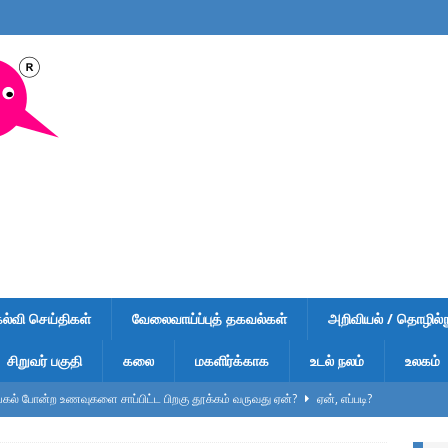
கல்வி செய்திகள்
வேலைவாய்ப்புத் தகவல்கள்
அறிவியல் / தொழில்நு
சிறுவர் பகுதி
கலை
மகளிர்க்காக
உடல் நலம்
உலகம்
ல் போன்ற உணவுகளை சாப்பிட்ட பிறகு தூக்கம் வருவது ஏன்?
ஏன், எப்படி?
ுறிப்பு – வினாடி வினா-1 – விடைகளுடன் – பள்ளி மாணவர்கள், டிஎன்பிஎஸ்சி