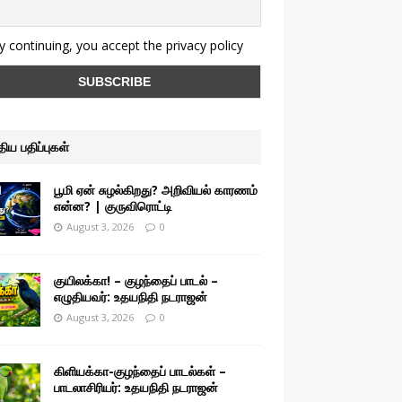
 continuing, you accept the privacy policy
ுதிய பதிப்புகள்
பூமி ஏன் சுழல்கிறது? அறிவியல் காரணம்
என்ன? | குருவிரொட்டி
August 3, 2026
0
குயிலக்கா! – குழந்தைப் பாடல் –
எழுதியவர்: உதயநிதி நடராஜன்
August 3, 2026
0
கிளியக்கா-குழந்தைப் பாடல்கள் –
பாடலாசிரியர்: உதயநிதி நடராஜன்