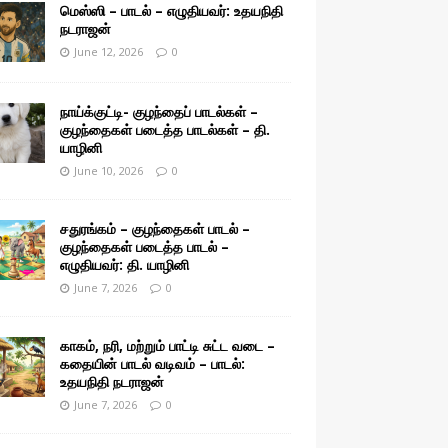
மெஸ்ஸி – பாடல் – எழுதியவர்: உதயநிதி
நடராஜன்
June 12, 2026
0
நாய்க்குட்டி- குழந்தைப் பாடல்கள் –
குழந்தைகள் படைத்த பாடல்கள் – தி.
யாழினி
June 10, 2026
0
சதுரங்கம் – குழந்தைகள் பாடல் –
குழந்தைகள் படைத்த பாடல் –
எழுதியவர்: தி. யாழினி
June 7, 2026
0
காகம், நரி, மற்றும் பாட்டி சுட்ட வடை –
கதையின் பாடல் வடிவம் – பாடல்:
உதயநிதி நடராஜன்
June 7, 2026
0