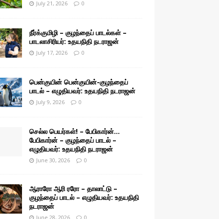
July 21, 2026
0
நீர்க்குமிழி – குழந்தைப் பாடல்கள் –
பாடலாசிரியர்: உதயநிதி நடராஜன்
July 17, 2026
0
பென்குயின் பென்குயின்-குழந்தைப்
பாடல் – எழுதியவர்: உதயநிதி நடராஜன்
July 9, 2026
0
செல்ல பெயர்கள்! – பேபிகார்ன்…
பேபிகார்ன் – குழந்தைப் பாடல் –
எழுதியவர்: உதயநிதி நடராஜன்
June 30, 2026
0
ஆராரோ ஆரி ரரோ – தாலாட்டு –
குழந்தைப் பாடல் – எழுதியவர்: உதயநிதி
நடராஜன்
June 28, 2026
0