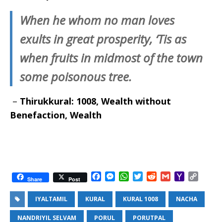
When he whom no man loves
exults in great prosperity, ‘Tis as
when fruits in midmost of the town
some poisonous tree.
–
Thirukkural: 1008, Wealth without
Benefaction, Wealth
F
M
W
T
R
G
Y
C
Share
Post
a
e
h
w
e
m
a
o
c
s
a
i
d
a
h
p
IYALTAMIL
KURAL
KURAL 1008
NACHA
e
s
t
t
d
i
o
y
b
e
s
t
i
l
o
L
NANDRIYIL SELVAM
PORUL
PORUTPAL