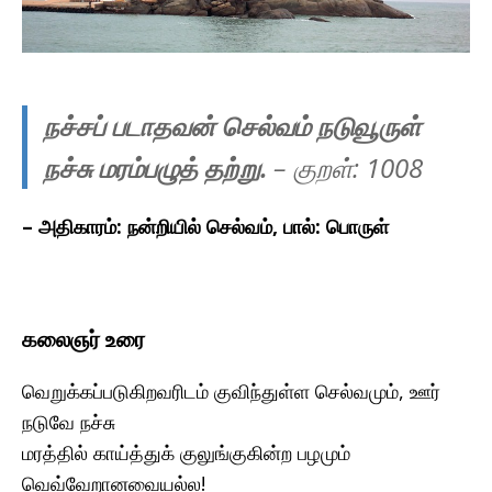
நச்சப் படாதவன் செல்வம் நடுவூருள்
நச்சு மரம்பழுத் தற்று.
– குறள்: 100
8
– அதிகாரம்: நன்றியில் செல்வம், பால்: பொருள்
கலைஞர் உரை
வெறுக்கப்படுகிறவரிடம் குவிந்துள்ள செல்வமும், ஊர்
நடுவே நச்சு
மரத்தில் காய்த்துக் குலுங்குகின்ற பழமும்
வெவ்வேறானவையல்ல!