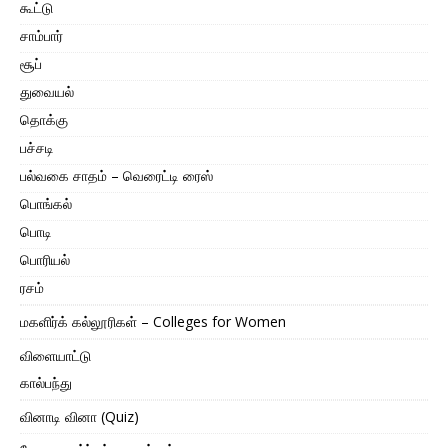
கூட்டு
சாம்பார்
சூப்
துவையல்
தொக்கு
பச்சடி
பல்வகை சாதம் – வெரைட்டி ரைஸ்
பொங்கல்
பொடி
பொரியல்
ரசம்
மகளிர்க் கல்லூரிகள் – Colleges for Women
விளையாட்டு
கால்பந்து
வினாடி வினா (Quiz)