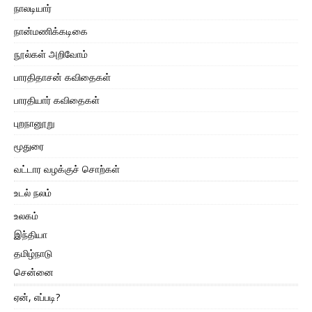
நாலடியார்
நான்மணிக்கடிகை
நூல்கள் அறிவோம்
பாரதிதாசன் கவிதைகள்
பாரதியார் கவிதைகள்
புறநானூறு
மூதுரை
வட்டார வழக்குச் சொற்கள்
உடல் நலம்
உலகம்
இந்தியா
தமிழ்நாடு
சென்னை
ஏன், எப்படி?