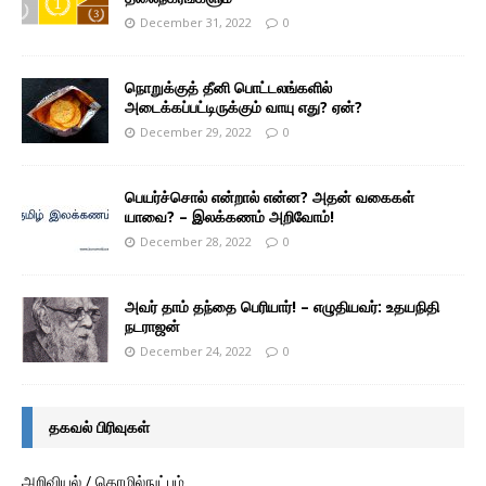
December 31, 2022
0
நொறுக்குத் தீனி பொட்டலங்களில்
அடைக்கப்பட்டிருக்கும் வாயு எது? ஏன்?
December 29, 2022
0
பெயர்ச்சொல் என்றால் என்ன? அதன் வகைகள்
யாவை? – இலக்கணம் அறிவோம்!
December 28, 2022
0
அவர் தாம் தந்தை பெரியார்! – எழுதியவர்: உதயநிதி
நடராஜன்
December 24, 2022
0
தகவல் பிரிவுகள்
அறிவியல் / தொழில்நுட்பம்