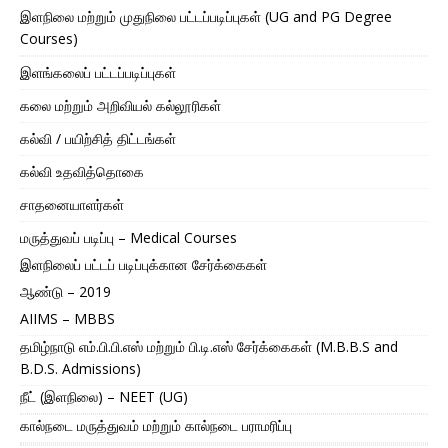
இளநிலை மற்றும் முதுநிலை பட்டப்படிப்புகள் (UG and PG Degree
Courses)
இளங்கலைப் பட்டப்படிப்புகள்
கலை மற்றும் அறிவியல் கல்லூரிகள்
கல்வி / பயிற்சித் திட்டங்கள்
கல்வி உதவித்தொகை
சாதனையாளர்கள்
மருத்துவப் படிப்பு – Medical Courses
இளநிலைப் பட்டப் படிப்புக்கான சேர்க்கைகள்
ஆண்டு – 2019
AIIMS – MBBS
தமிழ்நாடு எம்.பி.பி.எஸ் மற்றும் பி.டி.எஸ் சேர்க்கைகள் (M.B.B.S and
B.D.S. Admissions)
நீட் (இளநிலை) – NEET (UG)
கால்நடை மருத்துவம் மற்றும் கால்நடை பராமரிப்பு