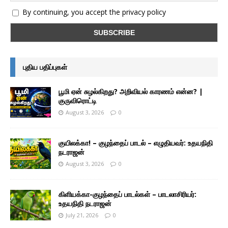
By continuing, you accept the privacy policy
புதிய பதிப்புகள்
பூமி ஏன் சுழல்கிறது? அறிவியல் காரணம் என்ன? |
குருவிரொட்டி
August 3, 2026
0
குயிலக்கா! – குழந்தைப் பாடல் – எழுதியவர்: உதயநிதி
நடராஜன்
August 3, 2026
0
கிளியக்கா-குழந்தைப் பாடல்கள் – பாடலாசிரியர்:
உதயநிதி நடராஜன்
July 21, 2026
0