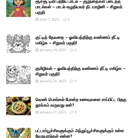
சூச்சூ டிவி பற்றிய பாடல் – குழந்தைகள் படைத்த
பாடல்கள் – பாடல் எழுதியவர் தி. யாழினி – சிறுவர்
பகுதி
June 7, 2025
0
குட்டித் தேவதை – ஓவியத்திற்கு வண்ணம் தீட்டி
மகிழ்க – சிறுவர் பகுதி!
January 24, 2025
0
குமிழிகள் – ஓவியத்திற்கு வண்ணம் தீட்டி மகிழ்க –
சிறுவர் பகுதி!
January 23, 2025
0
வெண் பொங்கல் போன்ற உணவுகளை சாப்பிட்ட பிறகு
தூக்கம் வருவது ஏன்?
January 21, 2025
0
பட்டாம்பூச்சிகளுக்கும் அந்துப்பூச்சிகளுக்கும் உள்ள
வேறுபாடுகள் என்ன?