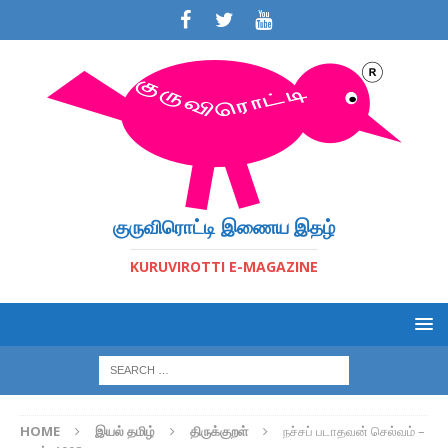
குருவிரொட்டி இணைய இதழ்
KURUVIROTTI E-MAGAZINE
HOME
இயல் தமிழ்
திருக்குறள்
நச்சப் படாதவன் செல்வம் –