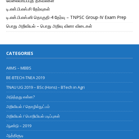
வேலைவாய்ப்புத் தகவல்கள்
டி.என்.பி.எஸ்.சி தேர்வுகள்
டி.என்.பி.எஸ்.ஸி தொகுதி-4 தேர்வு – TNPSC Group-IV Exam Prep
பொது அறிவியல் – பொது அறிவு வினா விடைகள்
CATEGORIES
AIIMS – MBBS
BE-BTECH-TNEA 2019
TNAU UG 2019 – BSc (Hons) – BTech in Agri
அடுத்தது என்ன?
அறிவியல் / தொழில்நுட்பம்
அறிவியல் / பொறியியல் படிப்புகள்
ஆண்டு – 2019
ஆத்திசூடி