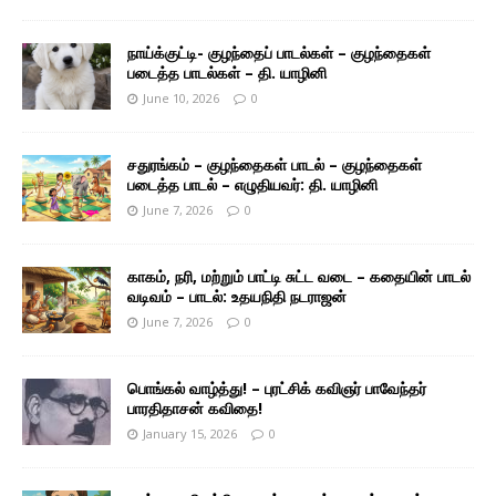
நாய்க்குட்டி- குழந்தைப் பாடல்கள் – குழந்தைகள்
படைத்த பாடல்கள் – தி. யாழினி
June 10, 2026
0
சதுரங்கம் – குழந்தைகள் பாடல் – குழந்தைகள்
படைத்த பாடல் – எழுதியவர்: தி. யாழினி
June 7, 2026
0
காகம், நரி, மற்றும் பாட்டி சுட்ட வடை – கதையின் பாடல்
வடிவம் – பாடல்: உதயநிதி நடராஜன்
June 7, 2026
0
பொங்கல் வாழ்த்து! – புரட்சிக் கவிஞர் பாவேந்தர்
பாரதிதாசன் கவிதை!
January 15, 2026
0