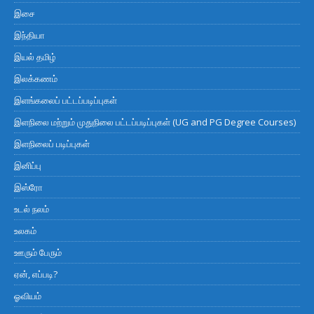
இசை
இந்தியா
இயல் தமிழ்
இலக்கணம்
இளங்கலைப் பட்டப்படிப்புகள்
இளநிலை மற்றும் முதுநிலை பட்டப்படிப்புகள் (UG and PG Degree Courses)
இளநிலைப் படிப்புகள்
இனிப்பு
இஸ்ரோ
உடல் நலம்
உலகம்
ஊரும் பேரும்
ஏன், எப்படி?
ஓவியம்