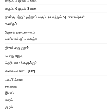
வகுப்பு 3 முதல் 5 வரை
வகுப்பு 6 முதல் 8 வரை
நான்கு மற்றும் ஐந்தாம் வகுப்பு (4 மற்றும் 5) மாணவர்கள்
கணிதம்
பிஞ்சுக் கைவண்ணம்
வண்ணம் தீட்டி மகிழ்க
தினம் ஒரு குறள்
பொது அறிவு
தெரியுமா உங்களுக்கு?
வினாடி-வினா (Quiz)
மகளிர்க்காக
சமையல்
இனிப்பு
காரம்
குழம்பு