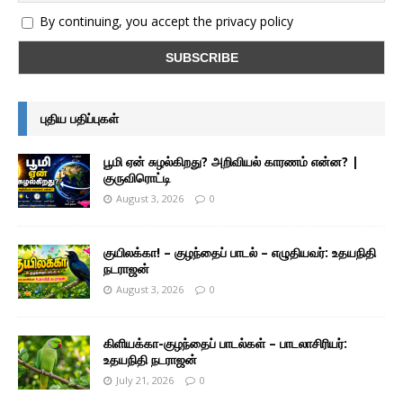
By continuing, you accept the privacy policy
புதிய பதிப்புகள்
பூமி ஏன் சுழல்கிறது? அறிவியல் காரணம் என்ன? |
குருவிரொட்டி
August 3, 2026
0
குயிலக்கா! – குழந்தைப் பாடல் – எழுதியவர்: உதயநிதி
நடராஜன்
August 3, 2026
0
கிளியக்கா-குழந்தைப் பாடல்கள் – பாடலாசிரியர்:
உதயநிதி நடராஜன்
July 21, 2026
0