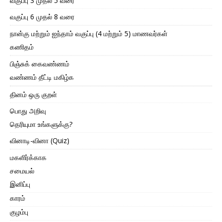
வகுப்பு 3 முதல் 5 வரை
வகுப்பு 6 முதல் 8 வரை
நான்கு மற்றும் ஐந்தாம் வகுப்பு (4 மற்றும் 5) மாணவர்கள்
கணிதம்
பிஞ்சுக் கைவண்ணம்
வண்ணம் தீட்டி மகிழ்க
தினம் ஒரு குறள்
பொது அறிவு
தெரியுமா உங்களுக்கு?
வினாடி-வினா (Quiz)
மகளிர்க்காக
சமையல்
இனிப்பு
காரம்
குழம்பு