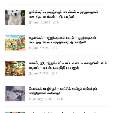
நாய்க்குட்டி- குழந்தைப் பாடல்கள் – குழந்தைகள்
படைத்த பாடல்கள் – தி. யாழினி
June 10, 2026
0
சதுரங்கம் – குழந்தைகள் பாடல் – குழந்தைகள்
படைத்த பாடல் – எழுதியவர்: தி. யாழினி
June 7, 2026
0
காகம், நரி, மற்றும் பாட்டி சுட்ட வடை – கதையின் பாடல்
வடிவம் – பாடல்: உதயநிதி நடராஜன்
June 7, 2026
0
பொங்கல் வாழ்த்து! – புரட்சிக் கவிஞர் பாவேந்தர்
பாரதிதாசன் கவிதை!
January 15, 2026
0