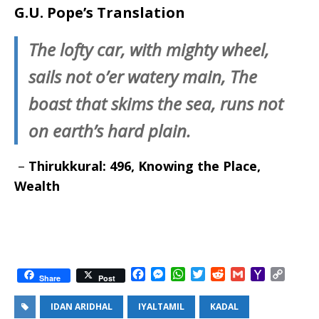
G.U. Pope’s Translation
The lofty car, with mighty wheel,
sails not o’er watery main, The
boast that skims the sea, runs not
on earth’s hard plain.
–
Thirukkural: 496, Knowing the Place
,
Wealth
F
M
W
T
R
G
Y
C
Share
Post
a
e
h
w
e
m
a
o
c
s
a
i
d
a
h
p
IDAN ARIDHAL
IYALTAMIL
KADAL
e
s
t
t
d
i
o
y