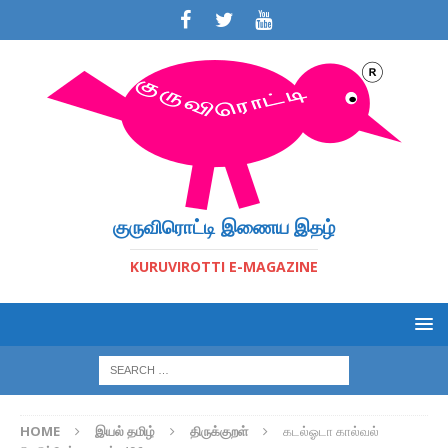
குருவிரொட்டி இணைய இதழ்
KURUVIROTTI E-MAGAZINE
HOME
இயல் தமிழ்
திருக்குறள்
கடல்ஓடா கால்வல்