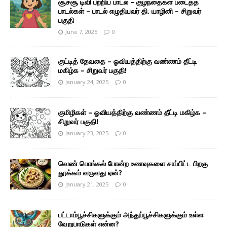
சூச்சூ டிவி பற்றிய பாடல் – குழந்தைகள் படைத்த
பாடல்கள் – பாடல் எழுதியவர் தி. யாழினி – சிறுவர்
பகுதி
June 7, 2025
0
குட்டித் தேவதை – ஓவியத்திற்கு வண்ணம் தீட்டி
மகிழ்க – சிறுவர் பகுதி!
January 24, 2025
0
குமிழிகள் – ஓவியத்திற்கு வண்ணம் தீட்டி மகிழ்க –
சிறுவர் பகுதி!
January 23, 2025
0
வெண் பொங்கல் போன்ற உணவுகளை சாப்பிட்ட பிறகு
தூக்கம் வருவது ஏன்?
January 21, 2025
0
பட்டாம்பூச்சிகளுக்கும் அந்துப்பூச்சிகளுக்கும் உள்ள
வேறுபாடுகள் என்ன?