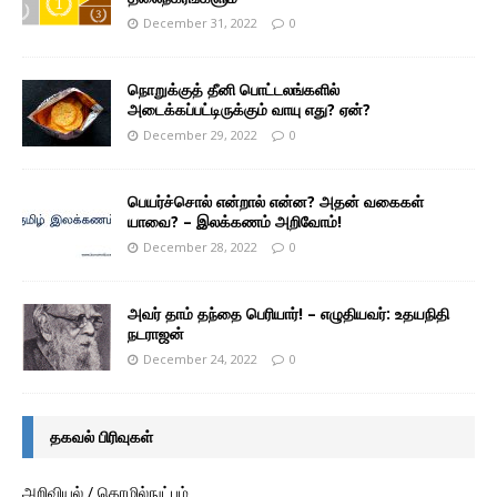
December 31, 2022
0
நொறுக்குத் தீனி பொட்டலங்களில்
அடைக்கப்பட்டிருக்கும் வாயு எது? ஏன்?
December 29, 2022
0
பெயர்ச்சொல் என்றால் என்ன? அதன் வகைகள்
யாவை? – இலக்கணம் அறிவோம்!
December 28, 2022
0
அவர் தாம் தந்தை பெரியார்! – எழுதியவர்: உதயநிதி
நடராஜன்
December 24, 2022
0
தகவல் பிரிவுகள்
அறிவியல் / தொழில்நுட்பம்