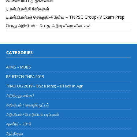
வேலைவாய்ப்புத் தகவல்கள்
டி.என்.பி.எஸ்.சி தேர்வுகள்
டி.என்.பி.எஸ்.ஸி தொகுதி-4 தேர்வு – TNPSC Group-IV Exam Prep
பொது அறிவியல் – பொது அறிவு வினா விடைகள்
CATEGORIES
AIIMS – MBBS
BE-BTECH-TNEA 2019
TNAU UG 2019 – BSc (Hons) – BTech in Agri
அடுத்தது என்ன?
அறிவியல் / தொழில்நுட்பம்
அறிவியல் / பொறியியல் படிப்புகள்
ஆண்டு – 2019
ஆத்திசூடி