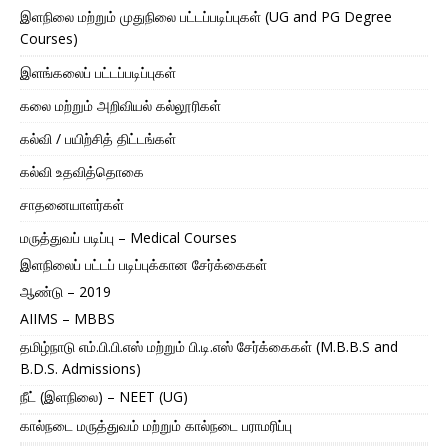
இளநிலை மற்றும் முதுநிலை பட்டப்படிப்புகள் (UG and PG Degree
Courses)
இளங்கலைப் பட்டப்படிப்புகள்
கலை மற்றும் அறிவியல் கல்லூரிகள்
கல்வி / பயிற்சித் திட்டங்கள்
கல்வி உதவித்தொகை
சாதனையாளர்கள்
மருத்துவப் படிப்பு – Medical Courses
இளநிலைப் பட்டப் படிப்புக்கான சேர்க்கைகள்
ஆண்டு – 2019
AIIMS – MBBS
தமிழ்நாடு எம்.பி.பி.எஸ் மற்றும் பி.டி.எஸ் சேர்க்கைகள் (M.B.B.S and
B.D.S. Admissions)
நீட் (இளநிலை) – NEET (UG)
கால்நடை மருத்துவம் மற்றும் கால்நடை பராமரிப்பு