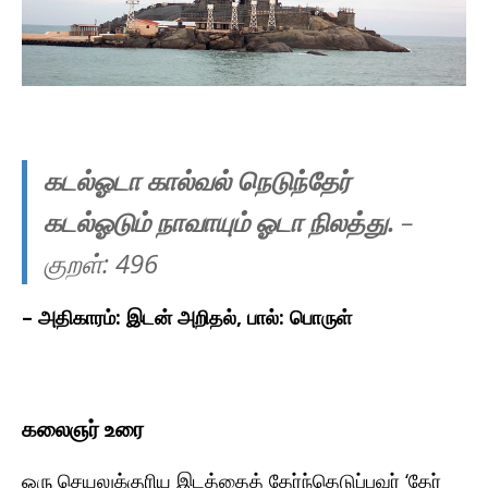
கடல்ஓடா கால்வல் நெடுந்தேர்
கடல்ஓடும்
நாவாயும் ஓடா நிலத்து.
–
குறள்: 49
6
–
அதிகாரம்: இடன் அறிதல், பால்: பொருள்
கலைஞர் உரை
ஒரு செயலுக்குரிய இடத்தைத் தேர்ந்தெடுப்பவர் ‘தேர்