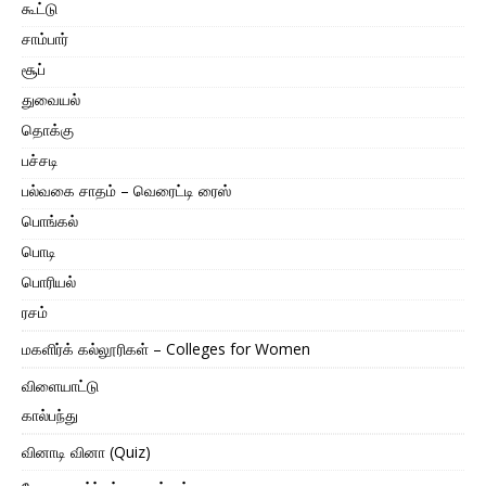
கூட்டு
சாம்பார்
சூப்
துவையல்
தொக்கு
பச்சடி
பல்வகை சாதம் – வெரைட்டி ரைஸ்
பொங்கல்
பொடி
பொரியல்
ரசம்
மகளிர்க் கல்லூரிகள் – Colleges for Women
விளையாட்டு
கால்பந்து
வினாடி வினா (Quiz)