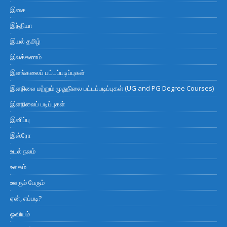
இசை
இந்தியா
இயல் தமிழ்
இலக்கணம்
இளங்கலைப் பட்டப்படிப்புகள்
இளநிலை மற்றும் முதுநிலை பட்டப்படிப்புகள் (UG and PG Degree Courses)
இளநிலைப் படிப்புகள்
இனிப்பு
இஸ்ரோ
உடல் நலம்
உலகம்
ஊரும் பேரும்
ஏன், எப்படி?
ஓவியம்