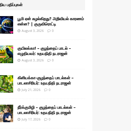
ுதிய பதிப்புகள்
பூமி ஏன் சுழல்கிறது? அறிவியல் காரணம்
என்ன? | குருவிரொட்டி
August 3, 2026
0
குயிலக்கா! – குழந்தைப் பாடல் –
எழுதியவர்: உதயநிதி நடராஜன்
August 3, 2026
0
கிளியக்கா-குழந்தைப் பாடல்கள் –
பாடலாசிரியர்: உதயநிதி நடராஜன்
July 21, 2026
0
நீர்க்குமிழி – குழந்தைப் பாடல்கள் –
பாடலாசிரியர்: உதயநிதி நடராஜன்
July 17, 2026
0