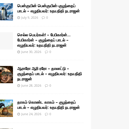
பென்குயின் பென்குயின்-குழந்தைப்
பாடல் – எழுதியவர்: உதயநிதி நடராஜன்
July 9, 2026
0
செல்ல பெயர்கள்! – பேபிகார்ன்…
பேபிகார்ன் – குழந்தைப் பாடல் –
எழுதியவர்: உதயநிதி நடராஜன்
June 30, 2026
0
ஆராரோ ஆரி ரரோ – தாலாட்டு –
குழந்தைப் பாடல் – எழுதியவர்: உதயநிதி
நடராஜன்
June 28, 2026
0
தாகம் கொண்ட காகம் – குழந்தைப்
பாடல் – எழுதியவர்: உதயநிதி நடராஜன்
June 24, 2026
0