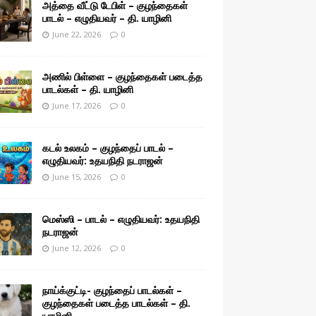
அத்தை வீட்டு டேபிள் – குழந்தைகள்
பாடல் – எழுதியவர் – தி. யாழினி
June 22, 2026
0
அணில் பிள்ளை – குழந்தைகள் படைத்த
பாடல்கள் – தி. யாழினி
June 17, 2026
0
கடல் உலகம் – குழந்தைப் பாடல் –
எழுதியவர்: உதயநிதி நடராஜன்
June 15, 2026
0
மெஸ்ஸி – பாடல் – எழுதியவர்: உதயநிதி
நடராஜன்
June 12, 2026
0
நாய்க்குட்டி- குழந்தைப் பாடல்கள் –
குழந்தைகள் படைத்த பாடல்கள் – தி.
யாழினி