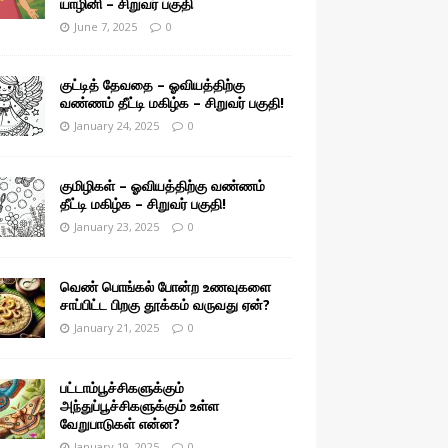
யாழினி – சிறுவர் பகுதி
June 7, 2025
0
குட்டித் தேவதை – ஓவியத்திற்கு
வண்ணம் தீட்டி மகிழ்க – சிறுவர் பகுதி!
January 24, 2025
0
குமிழிகள் – ஓவியத்திற்கு வண்ணம்
தீட்டி மகிழ்க – சிறுவர் பகுதி!
January 23, 2025
0
வெண் பொங்கல் போன்ற உணவுகளை
சாப்பிட்ட பிறகு தூக்கம் வருவது ஏன்?
January 21, 2025
0
பட்டாம்பூச்சிகளுக்கும்
அந்துப்பூச்சிகளுக்கும் உள்ள
வேறுபாடுகள் என்ன?
January 19, 2025
0