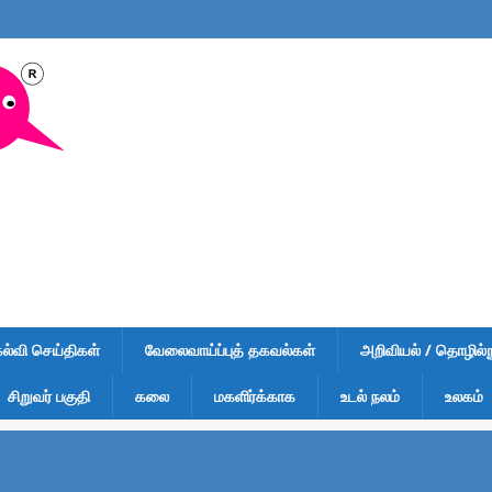
கல்வி செய்திகள்
வேலைவாய்ப்புத் தகவல்கள்
அறிவியல் / தொழில்நு
சிறுவர் பகுதி
கலை
மகளிர்க்காக
உடல் நலம்
உலகம்