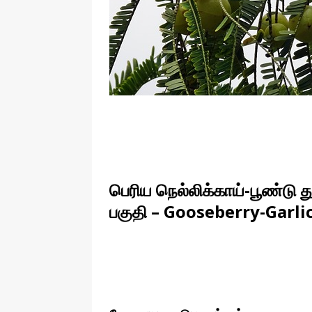
பெரிய நெல்லிக்காய்-பூண்டு து
பகுதி – Gooseberry-Garli