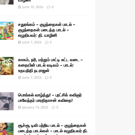
June 10, 2026
0
சதுரங்கம் – குழந்தைகள் பாடல் –
குழந்தைகள் படைத்த பாடல் –
எழுதியவர்: தி. யாழினி
June 7, 2026
0
காகம், நரி, மற்றும் பாட்டி சுட்ட வடை –
கதையின் பாடல் வடிவம் – பாடல்:
உதயநிதி நடராஜன்
June 7, 2026
0
பொங்கல் வாழ்த்து! – புரட்சிக் கவிஞர்
பாவேந்தர் பாரதிதாசன் கவிதை!
January 15, 2026
0
சூச்சூ டிவி பற்றிய பாடல் – குழந்தைகள்
படைத்த பாடல்கள் – பாடல் எழுதியவர் தி.