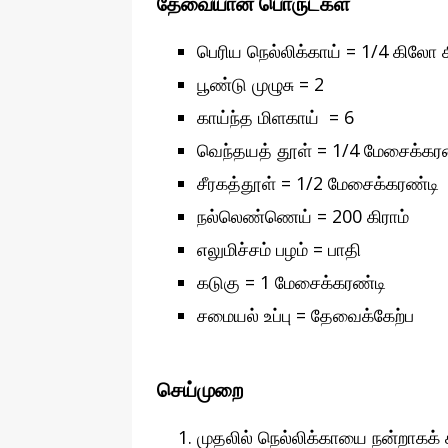
தேவையான பொருட்கள்
பெரிய நெல்லிக்காய் = 1/4 கிலோ க
பூண்டு முழுசு = 2
காய்ந்த மிளகாய் = 6
வெந்தயத் தூள் = 1/4 மேசைக்கர
சீரகத்தூள் = 1/2 மேசைக்கரண்டி
நல்லெண்ணெய் = 200 கிராம்
எலுமிச்சம் பழம் = பாதி
கடுகு = 1 மேசைக்கரண்டி
சமையல் உப்பு = தேவைக்கேற்ப
செய்முறை
முதலில் நெல்லிக்காயை நன்றாகக்