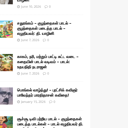
June 10, 2026
0
சதுரங்கம் – குழந்தைகள் பாடல் –
குழந்தைகள் படைத்த பாடல் –
எழுதியவர்: தி. யாழினி
June 7, 2026
0
காகம், நரி, மற்றும் பாட்டி சுட்ட வடை –
கதையின் பாடல் வடிவம் – பாடல்:
உதயநிதி நடராஜன்
June 7, 2026
0
பொங்கல் வாழ்த்து! – புரட்சிக் கவிஞர்
பாவேந்தர் பாரதிதாசன் கவிதை!
January 15, 2026
0
சூச்சூ டிவி பற்றிய பாடல் – குழந்தைகள்
படைத்த பாடல்கள் – பாடல் எழுதியவர் தி.