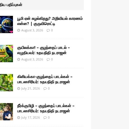
ுதிய பதிப்புகள்
பூமி ஏன் சுழல்கிறது? அறிவியல் காரணம்
என்ன? | குருவிரொட்டி
August 3, 2026
0
குயிலக்கா! – குழந்தைப் பாடல் –
எழுதியவர்: உதயநிதி நடராஜன்
August 3, 2026
0
கிளியக்கா-குழந்தைப் பாடல்கள் –
பாடலாசிரியர்: உதயநிதி நடராஜன்
July 21, 2026
0
நீர்க்குமிழி – குழந்தைப் பாடல்கள் –
பாடலாசிரியர்: உதயநிதி நடராஜன்
July 17, 2026
0