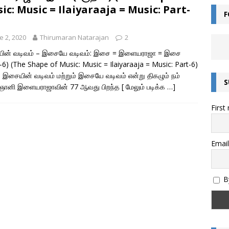
ic: Music = Ilaiyaraaja = Music: Part-
F
ன்றால் என்ன? – சொல்லின் வகைகள் யாவை? – இலக்கணம் அறிவோம்!
e 2, 2020
Thirumaran Natarajan
2
ின் வடிவம் – இசையே வடிவம்: இசை = இளையராஜா = இசை
எழுத்துகளின் வகைகள் – இலக்கணம் அறிவோம்
இயல் தமிழ்
ி-6) (The Shape of Music: Music = Ilaiyaraaja = Music: Part-6)
மொழியின் இலக்கண வகைகள் – இலக்கணம் அறிவோம்
இலக்கணம்
 இசையின் வடிவம் மற்றும் இசையே வடிவம் என்று திகழும் நம்
S
ானி இளையராஜாவின் 77 ஆவது பிறந்த
[ மேலும் படிக்க …]
அறிவோம்! – இந்திய எண் முறை மற்றும் பன்னாட்டு எண் முறை (Indian and
First
)
கணிதம்
தொகை என்றால் என்ன? – இலக்கணம்
இலக்கணம்
ல்கிறது? அறிவியல் காரணம் என்ன? | குருவிரொட்டி
அறிவியல் /
Email
By