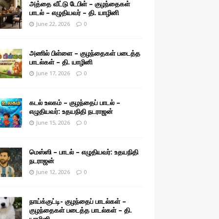
அத்தை வீட்டு டேபிள் – குழந்தைகள்
பாடல் – எழுதியவர் – தி. யாழினி
June 22, 2026
0
அணில் பிள்ளை – குழந்தைகள் படைத்த
பாடல்கள் – தி. யாழினி
June 17, 2026
0
கடல் உலகம் – குழந்தைப் பாடல் –
எழுதியவர்: உதயநிதி நடராஜன்
June 15, 2026
0
மெஸ்ஸி – பாடல் – எழுதியவர்: உதயநிதி
நடராஜன்
June 12, 2026
0
நாய்க்குட்டி- குழந்தைப் பாடல்கள் –
குழந்தைகள் படைத்த பாடல்கள் – தி.
யாழினி