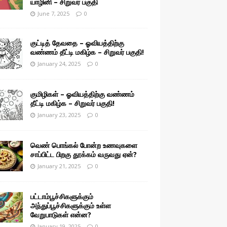
யாழினி – சிறுவர் பகுதி
June 7, 2025
0
குட்டித் தேவதை – ஓவியத்திற்கு
வண்ணம் தீட்டி மகிழ்க – சிறுவர் பகுதி!
January 24, 2025
0
குமிழிகள் – ஓவியத்திற்கு வண்ணம்
தீட்டி மகிழ்க – சிறுவர் பகுதி!
January 23, 2025
0
வெண் பொங்கல் போன்ற உணவுகளை
சாப்பிட்ட பிறகு தூக்கம் வருவது ஏன்?
January 21, 2025
0
பட்டாம்பூச்சிகளுக்கும்
அந்துப்பூச்சிகளுக்கும் உள்ள
வேறுபாடுகள் என்ன?
January 19, 2025
0