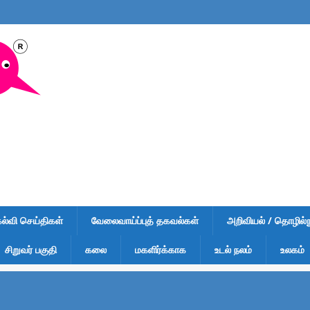
கல்வி செய்திகள்
வேலைவாய்ப்புத் தகவல்கள்
அறிவியல் / தொழில்நு
சிறுவர் பகுதி
கலை
மகளிர்க்காக
உடல் நலம்
உலகம்