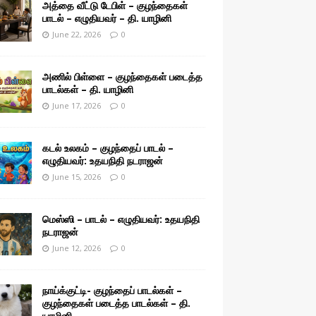
அத்தை வீட்டு டேபிள் – குழந்தைகள்
பாடல் – எழுதியவர் – தி. யாழினி
June 22, 2026
0
அணில் பிள்ளை – குழந்தைகள் படைத்த
பாடல்கள் – தி. யாழினி
June 17, 2026
0
கடல் உலகம் – குழந்தைப் பாடல் –
எழுதியவர்: உதயநிதி நடராஜன்
June 15, 2026
0
மெஸ்ஸி – பாடல் – எழுதியவர்: உதயநிதி
நடராஜன்
June 12, 2026
0
நாய்க்குட்டி- குழந்தைப் பாடல்கள் –
குழந்தைகள் படைத்த பாடல்கள் – தி.
யாழினி