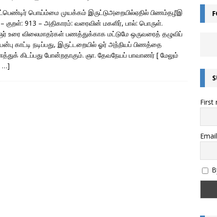
்பெண்டிர் பொய்ம்மை முயக்கம் இருட்டுஅறையில்ஏதில் பிணம்தழீஇ
F
ன்றால் என்ன? – சொல்லின் வகைகள் யாவை? – இலக்கணம் அறிவோம்!
. – குறள்: 913 – அதிகாரம்: வரைவின் மகளிர், பால்: பொருள்.
் உரை விலைமாதர்கள் பணத்துக்காக மட்டுமே ஒருவரைத் தழுவிப்
ன்பு காட்டி நடிப்பது, இருட்டறையில் ஓர் அந்நியப் பிணத்தை
எழுத்துகளின் வகைகள் – இலக்கணம் அறிவோம்
இயல் தமிழ்
துக் கிடப்பது போன்றதாகும். ஞா. தேவநேயப் பாவாணர்
[ மேலும்
க …]
மொழியின் இலக்கண வகைகள் – இலக்கணம் அறிவோம்
இலக்கணம்
S
அறிவோம்! – இந்திய எண் முறை மற்றும் பன்னாட்டு எண் முறை (Indian and
First
)
கணிதம்
தொகை என்றால் என்ன? – இலக்கணம்
இலக்கணம்
ல்கிறது? அறிவியல் காரணம் என்ன? | குருவிரொட்டி
அறிவியல் /
Email
By