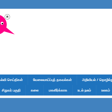
கல்வி செய்திகள்
வேலைவாய்ப்புத் தகவல்கள்
அறிவியல் / தொழில்நு
சிறுவர் பகுதி
கலை
மகளிர்க்காக
உடல் நலம்
உலகம்