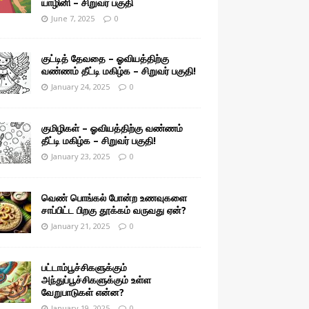
யாழினி – சிறுவர் பகுதி
June 7, 2025
0
குட்டித் தேவதை – ஓவியத்திற்கு
வண்ணம் தீட்டி மகிழ்க – சிறுவர் பகுதி!
January 24, 2025
0
குமிழிகள் – ஓவியத்திற்கு வண்ணம்
தீட்டி மகிழ்க – சிறுவர் பகுதி!
January 23, 2025
0
வெண் பொங்கல் போன்ற உணவுகளை
சாப்பிட்ட பிறகு தூக்கம் வருவது ஏன்?
January 21, 2025
0
பட்டாம்பூச்சிகளுக்கும்
அந்துப்பூச்சிகளுக்கும் உள்ள
வேறுபாடுகள் என்ன?
January 19, 2025
0