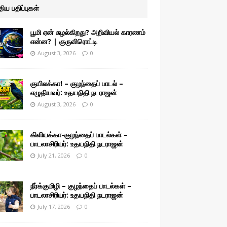
ுதிய பதிப்புகள்
பூமி ஏன் சுழல்கிறது? அறிவியல் காரணம்
என்ன? | குருவிரொட்டி
August 3, 2026
0
குயிலக்கா! – குழந்தைப் பாடல் –
எழுதியவர்: உதயநிதி நடராஜன்
August 3, 2026
0
கிளியக்கா-குழந்தைப் பாடல்கள் –
பாடலாசிரியர்: உதயநிதி நடராஜன்
July 21, 2026
0
நீர்க்குமிழி – குழந்தைப் பாடல்கள் –
பாடலாசிரியர்: உதயநிதி நடராஜன்
July 17, 2026
0