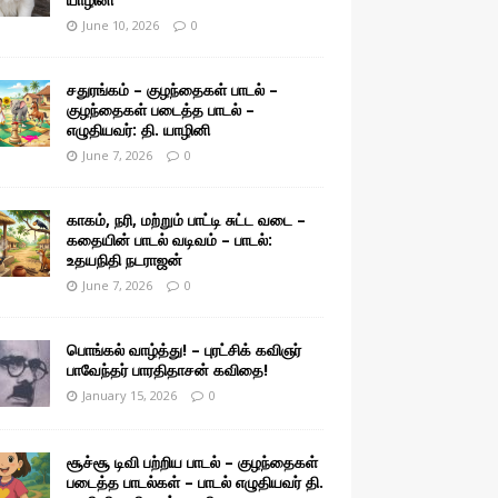
June 10, 2026
0
சதுரங்கம் – குழந்தைகள் பாடல் –
குழந்தைகள் படைத்த பாடல் –
எழுதியவர்: தி. யாழினி
June 7, 2026
0
காகம், நரி, மற்றும் பாட்டி சுட்ட வடை –
கதையின் பாடல் வடிவம் – பாடல்:
உதயநிதி நடராஜன்
June 7, 2026
0
பொங்கல் வாழ்த்து! – புரட்சிக் கவிஞர்
பாவேந்தர் பாரதிதாசன் கவிதை!
January 15, 2026
0
சூச்சூ டிவி பற்றிய பாடல் – குழந்தைகள்
படைத்த பாடல்கள் – பாடல் எழுதியவர் தி.