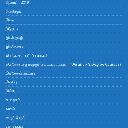
ஆண்டு – 2019
ஆத்திசூடி
இசை
இந்தியா
இயல் தமிழ்
இலக்கணம்
இளங்கலைப் பட்டப்படிப்புகள்
இளநிலை மற்றும் முதுநிலை பட்டப்படிப்புகள் (UG and PG Degree Courses)
இளநிலைப் படிப்புகள்
இனிப்பு
இஸ்ரோ
உடல் நலம்
உலகம்
ஊரும் பேரும்
ஏன், எப்படி?