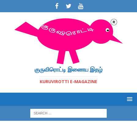
குருவிரொட்டி இணைய இதழ்
KURUVIROTTI E-MAGAZINE