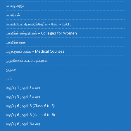
பொது அறிவு
பொரியல்
பொறியியல் திறனறித்தேர்வு – கேட் – GATE
மகளிர்க் கல்லூரிகள் – Colleges for Women
மகளிர்க்காக
மருத்துவப் படிப்பு – Medical Courses
முதுநிலைப் பட்டப் படிப்புகள்
மூதுரை
ரசம்
வகுப்பு 1 முதல் 3 வரை
வகுப்பு 3 முதல் 5 வரை
வகுப்பு 6 முதல் 8 (Class 6 to 8)
வகுப்பு 6 முதல் 8 (class-6-to-8)
வகுப்பு 6 முதல் 8 வரை