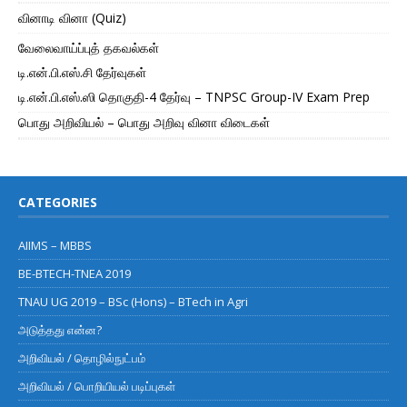
வினாடி வினா (Quiz)
வேலைவாய்ப்புத் தகவல்கள்
டி.என்.பி.எஸ்.சி தேர்வுகள்
டி.என்.பி.எஸ்.ஸி தொகுதி-4 தேர்வு – TNPSC Group-IV Exam Prep
பொது அறிவியல் – பொது அறிவு வினா விடைகள்
CATEGORIES
AIIMS – MBBS
BE-BTECH-TNEA 2019
TNAU UG 2019 – BSc (Hons) – BTech in Agri
அடுத்தது என்ன?
அறிவியல் / தொழில்நுட்பம்
அறிவியல் / பொறியியல் படிப்புகள்