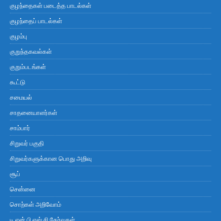
குழந்தைகள் படைத்த பாடல்கள்
குழந்தைப் பாடல்கள்
குழம்பு
குறுந்தகவல்கள்
குறும்படங்கள்
கூட்டு
சமையல்
சாதனையாளர்கள்
சாம்பார்
சிறுவர் பகுதி
சிறுவர்களுக்கான பொது அறிவு
சூப்
சென்னை
சொற்கள் அறிவோம்
டி.என்.பி.எஸ்.சி தேர்வுகள்