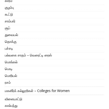
காரம்
குழம்பு
கூட்டு
சாம்பார்
சூப்
துவையல்
தொக்கு
பச்சடி
பல்வகை சாதம் – வெரைட்டி ரைஸ்
பொங்கல்
பொடி
பொரியல்
ரசம்
மகளிர்க் கல்லூரிகள் – Colleges for Women
விளையாட்டு
கால்பந்து