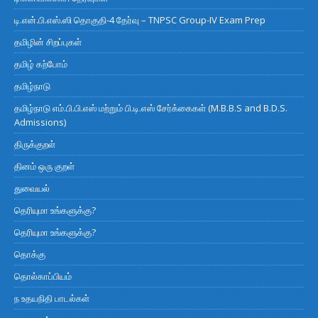
டி.என்.பி.எஸ்.ஸி தொகுதி-4 தேர்வு – TNPSC Group-IV Exam Prep
தமிழின் சிறப்புகள்
தமிழ் கற்போம்
தமிழ்நாடு
தமிழ்நாடு எம்.பி.பி.எஸ் மற்றும் பி.டி.எஸ் சேர்க்கைகள் (M.B.B.S and B.D.S.
Admissions)
திருக்குறள்
தினம் ஒரு குறள்
துவையல்
தெரியுமா உங்களுக்கு?
தெரியுமா உங்களுக்கு?
தொக்கு
தொல்காப்பியம்
ந உதயநிதி பாடல்கள்