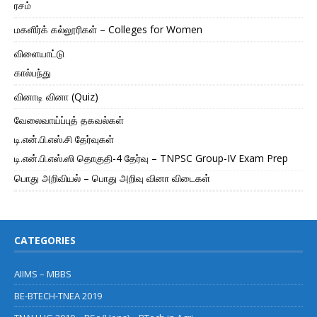
ரசம்
மகளிர்க் கல்லூரிகள் – Colleges for Women
விளையாட்டு
கால்பந்து
வினாடி வினா (Quiz)
வேலைவாய்ப்புத் தகவல்கள்
டி.என்.பி.எஸ்.சி தேர்வுகள்
டி.என்.பி.எஸ்.ஸி தொகுதி-4 தேர்வு – TNPSC Group-IV Exam Prep
பொது அறிவியல் – பொது அறிவு வினா விடைகள்
CATEGORIES
AIIMS – MBBS
BE-BTECH-TNEA 2019