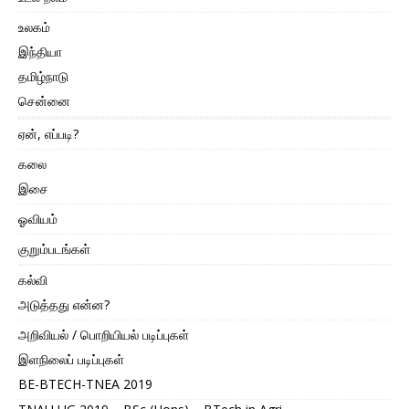
உலகம்
இந்தியா
தமிழ்நாடு
சென்னை
ஏன், எப்படி?
கலை
இசை
ஓவியம்
குறும்படங்கள்
கல்வி
அடுத்தது என்ன?
அறிவியல் / பொறியியல் படிப்புகள்
இளநிலைப் படிப்புகள்
BE-BTECH-TNEA 2019