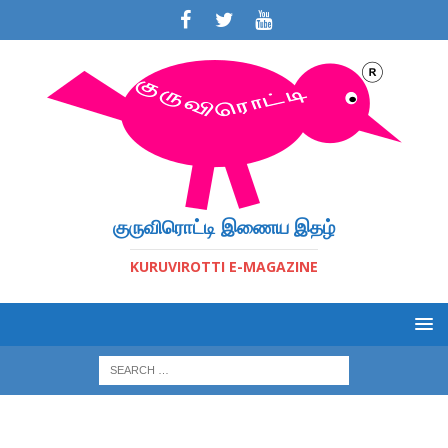
குருவிரொட்டி இணைய இதழ்
KURUVIROTTI E-MAGAZINE