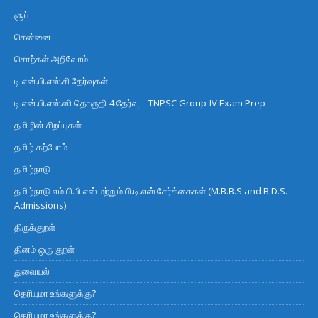
சூப்
சென்னை
சொற்கள் அறிவோம்
டி.என்.பி.எஸ்.சி தேர்வுகள்
டி.என்.பி.எஸ்.ஸி தொகுதி-4 தேர்வு – TNPSC Group-IV Exam Prep
தமிழின் சிறப்புகள்
தமிழ் கற்போம்
தமிழ்நாடு
தமிழ்நாடு எம்.பி.பி.எஸ் மற்றும் பி.டி.எஸ் சேர்க்கைகள் (M.B.B.S and B.D.S.
Admissions)
திருக்குறள்
தினம் ஒரு குறள்
துவையல்
தெரியுமா உங்களுக்கு?
தெரியுமா உங்களுக்கு?