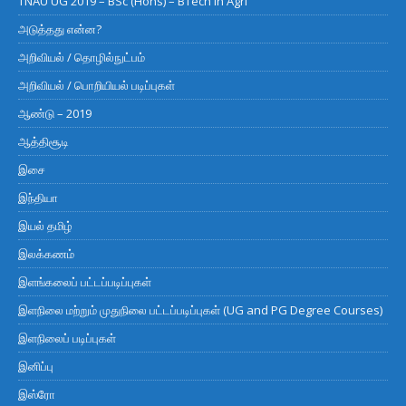
TNAU UG 2019 – BSc (Hons) – BTech in Agri
அடுத்தது என்ன?
அறிவியல் / தொழில்நுட்பம்
அறிவியல் / பொறியியல் படிப்புகள்
ஆண்டு – 2019
ஆத்திசூடி
இசை
இந்தியா
இயல் தமிழ்
இலக்கணம்
இளங்கலைப் பட்டப்படிப்புகள்
இளநிலை மற்றும் முதுநிலை பட்டப்படிப்புகள் (UG and PG Degree Courses)
இளநிலைப் படிப்புகள்
இனிப்பு
இஸ்ரோ