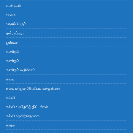
உடல் நலம்
உலகம்
ஊரும் பேரும்
ஏன், எப்படி?
ஓவியம்
கணிதம்
கணிதம்
கணிதம் அறிவோம்
கலை
கலை மற்றும் அறிவியல் கல்லூரிகள்
கல்வி
கல்வி / பயிற்சித் திட்டங்கள்
கல்வி உதவித்தொகை
காரம்