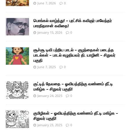
June 7, 2026
0
பொங்கல் வாழ்த்து! – புரட்சிக் கவிஞர் பாவேந்தர்
பாரதிதாசன் கவிதை!
January 15, 2026
0
சூச்சூ டிவி பற்றிய பாடல் – குழந்தைகள் படைத்த
பாடல்கள் – பாடல் எழுதியவர் தி. யாழினி – சிறுவர்
பகுதி
June 7, 2025
0
குட்டித் தேவதை – ஓவியத்திற்கு வண்ணம் தீட்டி
மகிழ்க – சிறுவர் பகுதி!
January 24, 2025
0
குமிழிகள் – ஓவியத்திற்கு வண்ணம் தீட்டி மகிழ்க –
சிறுவர் பகுதி!
January 23, 2025
0