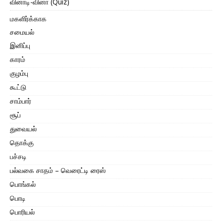
வினாடி-வினா (Quiz)
மகளிர்க்காக
சமையல்
இனிப்பு
காரம்
குழம்பு
கூட்டு
சாம்பார்
சூப்
துவையல்
தொக்கு
பச்சடி
பல்வகை சாதம் – வெரைட்டி ரைஸ்
பொங்கல்
பொடி
பொரியல்