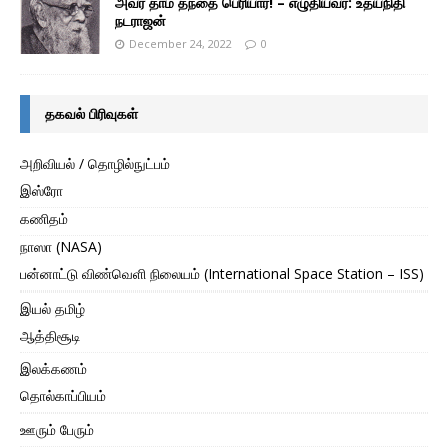
அவர் தாம் தந்தை பெரியார்! – எழுதியவர்: உதயநிதி
நடராஜன்
December 24, 2022
0
தகவல் பிரிவுகள்
அறிவியல் / தொழில்நுட்பம்
இஸ்ரோ
கணிதம்
நாஸா (NASA)
பன்னாட்டு விண்வெளி நிலையம் (International Space Station – ISS)
இயல் தமிழ்
ஆத்திசூடி
இலக்கணம்
தொல்காப்பியம்
ஊரும் பேரும்