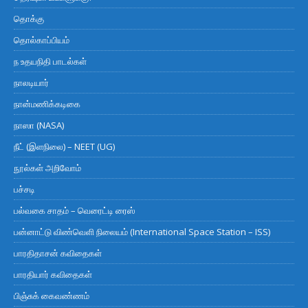
தொக்கு
தொல்காப்பியம்
ந உதயநிதி பாடல்கள்
நாலடியார்
நான்மணிக்கடிகை
நாஸா (NASA)
நீட் (இளநிலை) – NEET (UG)
நூல்கள் அறிவோம்
பச்சடி
பல்வகை சாதம் – வெரைட்டி ரைஸ்
பன்னாட்டு விண்வெளி நிலையம் (International Space Station – ISS)
பாரதிதாசன் கவிதைகள்
பாரதியார் கவிதைகள்
பிஞ்சுக் கைவண்ணம்