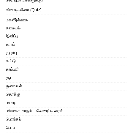
வினாடி-வினா (Quiz)
மகளிர்க்காக
சமையல்
இனிப்பு
காரம்
குழம்பு
கூட்டு
சாம்பார்
சூப்
துவையல்
தொக்கு
பச்சடி
பல்வகை சாதம் – வெரைட்டி ரைஸ்
பொங்கல்
பொடி