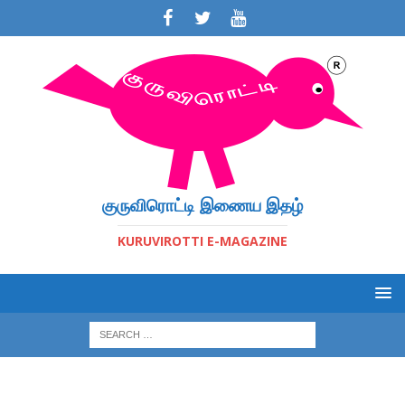
குருவிரொட்டி இணைய இதழ்
KURUVIROTTI E-MAGAZINE