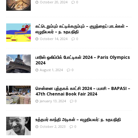
October 20, 2024
0
கட்டெறும்பும் கட்டிக்கரும்பும் – குழந்தைப் பாடல்கள் –
எழுதியவர் – ந. உதயநிதி
October 14, 2024
0
பாரிஸ் ஒலிம்பிக் போட்டிகள் 2024 – Paris Olympics
2024
August 1, 2024
0
சென்னை புத்தகக் காட்சி 2024 – பபாசி – BAPASI –
47th Chennai Book Fair 2024
January 13, 2024
0
உத்தமர் காந்தி அடிகள் – எழுதியவர்: ந. உதயநிதி
October 2, 2023
0