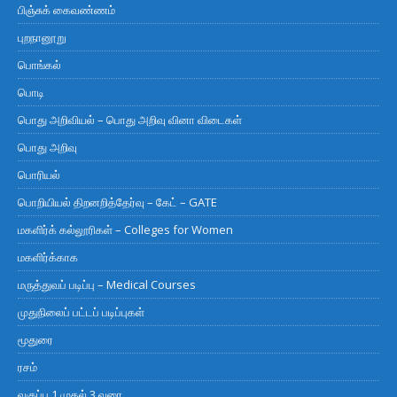
பிஞ்சுக் கைவண்ணம்
புறநானூறு
பொங்கல்
பொடி
பொது அறிவியல் – பொது அறிவு வினா விடைகள்
பொது அறிவு
பொரியல்
பொறியியல் திறனறித்தேர்வு – கேட் – GATE
மகளிர்க் கல்லூரிகள் – Colleges for Women
மகளிர்க்காக
மருத்துவப் படிப்பு – Medical Courses
முதுநிலைப் பட்டப் படிப்புகள்
மூதுரை
ரசம்
வகுப்பு 1 முதல் 3 வரை