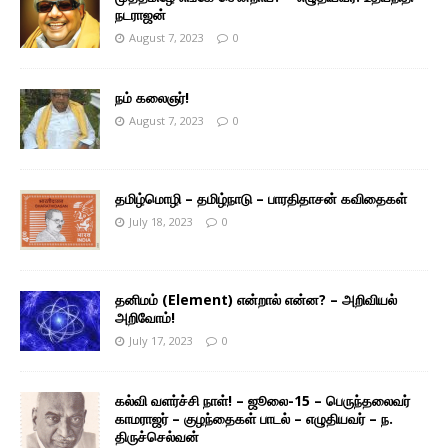
நடராஜன்
August 7, 2023
0
நம் கலைஞர்!
August 7, 2023
0
தமிழ்மொழி – தமிழ்நாடு – பாரதிதாசன் கவிதைகள்
July 18, 2023
0
தனிமம் (Element) என்றால் என்ன? – அறிவியல்
அறிவோம்!
July 17, 2023
0
கல்வி வளர்ச்சி நாள்! – ஜூலை-15 – பெருந்தலைவர்
காமராஜர் – குழந்தைகள் பாடல் – எழுதியவர் – ந.
திருச்செல்வன்