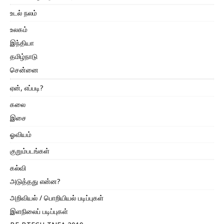
உடல் நலம்
உலகம்
இந்தியா
தமிழ்நாடு
சென்னை
ஏன், எப்படி?
கலை
இசை
ஓவியம்
குறும்படங்கள்
கல்வி
அடுத்தது என்ன?
அறிவியல் / பொறியியல் படிப்புகள்
இளநிலைப் படிப்புகள்