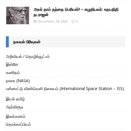
அவர் தாம் தந்தை பெரியார்! – எழுதியவர்: உதயநிதி
நடராஜன்
December 24, 2022
0
தகவல் பிரிவுகள்
அறிவியல் / தொழில்நுட்பம்
இஸ்ரோ
கணிதம்
நாஸா (NASA)
பன்னாட்டு விண்வெளி நிலையம் (International Space Station – ISS)
இயல் தமிழ்
ஆத்திசூடி
இலக்கணம்
தொல்காப்பியம்