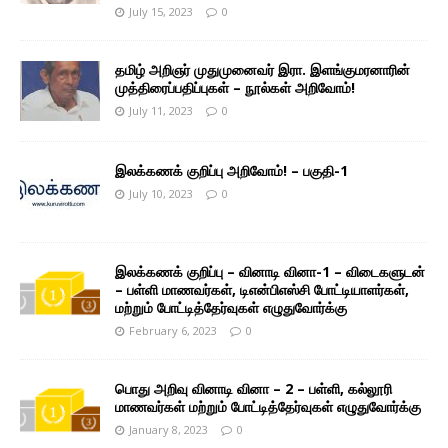
July 15, 2023
0
தமிழ் அறிஞர் முதுமுனைவர் இரா. இளங்குமரனாரின்
முத்திரைப்பதிப்புகள் – நூல்கள் அறிவோம்!
July 11, 2023
0
இலக்கணக் குறிப்பு அறிவோம்! – பகுதி-1
July 10, 2023
0
இலக்கணக் குறிப்பு – வினாடி வினா-1 – விடைகளுடன்
– பள்ளி மாணவர்கள், டிஎன்பிஎஸ்சி போட்டியாளர்கள்,
மற்றும் போட்டித்தேர்வுகள் எழுதுவோர்க்கு
February 6, 2023
0
பொது அறிவு வினாடி வினா – 2 – பள்ளி, கல்லூரி
மாணவர்கள் மற்றும் போட்டித்தேர்வுகள் எழுதுவோர்க்கு
January 8, 2023
0