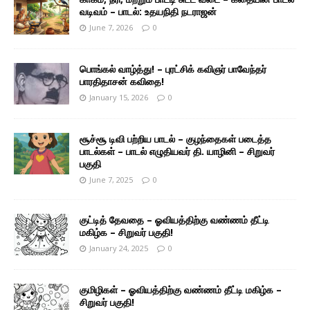
வடிவம் – பாடல்: உதயநிதி நடராஜன்
June 7, 2026
0
பொங்கல் வாழ்த்து! – புரட்சிக் கவிஞர் பாவேந்தர்
பாரதிதாசன் கவிதை!
January 15, 2026
0
சூச்சூ டிவி பற்றிய பாடல் – குழந்தைகள் படைத்த
பாடல்கள் – பாடல் எழுதியவர் தி. யாழினி – சிறுவர்
பகுதி
June 7, 2025
0
குட்டித் தேவதை – ஓவியத்திற்கு வண்ணம் தீட்டி
மகிழ்க – சிறுவர் பகுதி!
January 24, 2025
0
குமிழிகள் – ஓவியத்திற்கு வண்ணம் தீட்டி மகிழ்க –
சிறுவர் பகுதி!