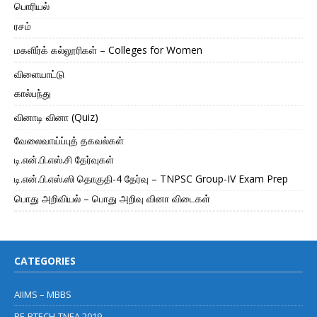
பொரியல்
ரசம்
மகளிர்க் கல்லூரிகள் – Colleges for Women
விளையாட்டு
கால்பந்து
வினாடி வினா (Quiz)
வேலைவாய்ப்புத் தகவல்கள்
டி.என்.பி.எஸ்.சி தேர்வுகள்
டி.என்.பி.எஸ்.ஸி தொகுதி-4 தேர்வு – TNPSC Group-IV Exam Prep
பொது அறிவியல் – பொது அறிவு வினா விடைகள்
CATEGORIES
AIIMS – MBBS
BE-BTECH-TNEA 2019