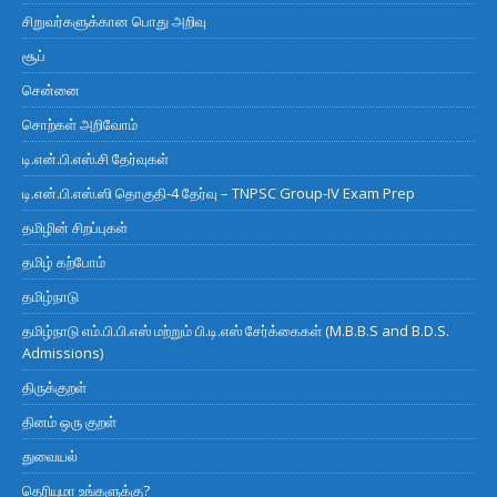
சிறுவர்களுக்கான பொது அறிவு
சூப்
சென்னை
சொற்கள் அறிவோம்
டி.என்.பி.எஸ்.சி தேர்வுகள்
டி.என்.பி.எஸ்.ஸி தொகுதி-4 தேர்வு – TNPSC Group-IV Exam Prep
தமிழின் சிறப்புகள்
தமிழ் கற்போம்
தமிழ்நாடு
தமிழ்நாடு எம்.பி.பி.எஸ் மற்றும் பி.டி.எஸ் சேர்க்கைகள் (M.B.B.S and B.D.S.
Admissions)
திருக்குறள்
தினம் ஒரு குறள்
துவையல்
தெரியுமா உங்களுக்கு?