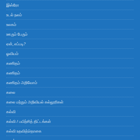
இஸ்ரோ
உடல் நலம்
உலகம்
ஊரும் பேரும்
ஏன், எப்படி?
ஓவியம்
கணிதம்
கணிதம்
கணிதம் அறிவோம்
கலை
கலை மற்றும் அறிவியல் கல்லூரிகள்
கல்வி
கல்வி / பயிற்சித் திட்டங்கள்
கல்வி உதவித்தொகை