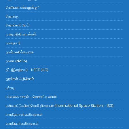
தெரியுமா உங்களுக்கு?
தொக்கு
தொல்காப்பியம்
ந உதயநிதி பாடல்கள்
நாலடியார்
நான்மணிக்கடிகை
நாஸா (NASA)
நீட் (இளநிலை) – NEET (UG)
நூல்கள் அறிவோம்
பச்சடி
பல்வகை சாதம் – வெரைட்டி ரைஸ்
பன்னாட்டு விண்வெளி நிலையம் (International Space Station – ISS)
பாரதிதாசன் கவிதைகள்
பாரதியார் கவிதைகள்