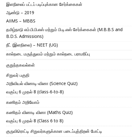
இளநிலைப் பட்டப் படிப்புக்கான சேர்க்கைகள்
ஆண்டு – 2019
AIIMS – MBBS
தமிழ்நாடு எம்.பி.பி.எஸ் மற்றும் பி.டி.எஸ் சேர்க்கைகள் (M.B.B.S and
B.D.S. Admissions)
நீட் (இளநிலை) – NEET (UG)
கால்நடை மருத்துவம் மற்றும் கால்நடை பராமரிப்பு
குறுந்தகவல்கள்
சிறுவர் பகுதி
அறிவியல் வினாடி-வினா (Science Quiz)
வகுப்பு 6 முதல் 8 (class-6-to-8)
கணிதம் அறிவோம்
கணிதம் வினாடி வினா (Maths Quiz)
வகுப்பு 6 முதல் 8 (Class 6 to 8)
குருவிரொட்டி சிறுவர்களுக்கான படைப்புத்திறன் போட்டி