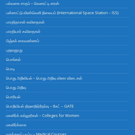
பல்வகை சாதம் – வெரைட்டி ரைஸ்
பன்னாட்டு விண்வெளி நிலையம் (International Space Station – ISS)
பாரதிதாசன் கவிதைகள்
பாரதியார் கவிதைகள்
பிஞ்சுக் கைவண்ணம்
புறநானூறு
பொங்கல்
பொடி
பொது அறிவியல் – பொது அறிவு வினா விடைகள்
பொது அறிவு
பொரியல்
பொறியியல் திறனறித்தேர்வு – கேட் – GATE
மகளிர்க் கல்லூரிகள் – Colleges for Women
மகளிர்க்காக
மருத்துவப் படிப்பு – Medical Courses