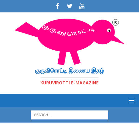
குருவிரொட்டி இணைய இதழ்
KURUVIROTTI E-MAGAZINE