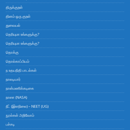
திருக்குறள்
தினம் ஒரு குறள்
துவையல்
தெரியுமா உங்களுக்கு?
தெரியுமா உங்களுக்கு?
தொக்கு
தொல்காப்பியம்
ந உதயநிதி பாடல்கள்
நாலடியார்
நான்மணிக்கடிகை
நாஸா (NASA)
நீட் (இளநிலை) – NEET (UG)
நூல்கள் அறிவோம்
பச்சடி