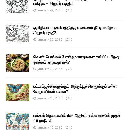
மகிழ்க – சிறுவர் பகுதி!
January 24, 2025
0
குமிழிகள் – ஓவியத்திற்கு வண்ணம் தீட்டி மகிழ்க –
சிறுவர் பகுதி!
January 23, 2025
0
வெண் பொங்கல் போன்ற உணவுகளை சாப்பிட்ட பிறகு
தூக்கம் வருவது ஏன்?
January 21, 2025
0
பட்டாம்பூச்சிகளுக்கும் அந்துப்பூச்சிகளுக்கும் உள்ள
வேறுபாடுகள் என்ன?
January 19, 2025
0
மக்கள் தொகையில் மிக அதிகம் உள்ள உலகின் முதல்
10 நாடுகள்
January 15, 2025
0