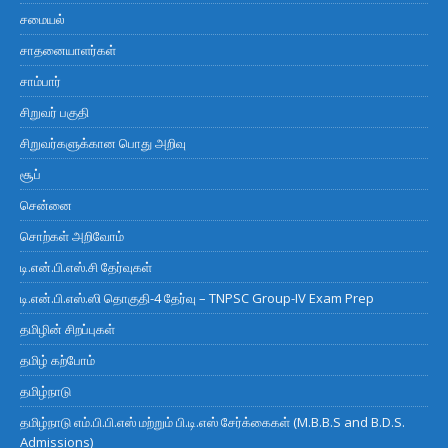
சமையல்
சாதனையாளர்கள்
சாம்பார்
சிறுவர் பகுதி
சிறுவர்களுக்கான பொது அறிவு
சூப்
சென்னை
சொற்கள் அறிவோம்
டி.என்.பி.எஸ்.சி தேர்வுகள்
டி.என்.பி.எஸ்.ஸி தொகுதி-4 தேர்வு – TNPSC Group-IV Exam Prep
தமிழின் சிறப்புகள்
தமிழ் கற்போம்
தமிழ்நாடு
தமிழ்நாடு எம்.பி.பி.எஸ் மற்றும் பி.டி.எஸ் சேர்க்கைகள் (M.B.B.S and B.D.S.
Admissions)