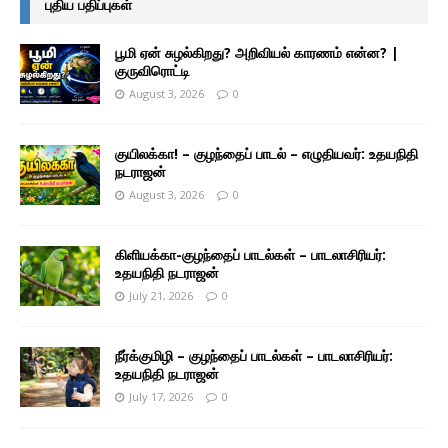
புதிய பதிப்புகள்
பூமி ஏன் சுழல்கிறது? அறிவியல் காரணம் என்ன? |
குருவிரொட்டி
August 3, 2026
0
குயிலக்கா! – குழந்தைப் பாடல் – எழுதியவர்: உதயநிதி
நடராஜன்
August 3, 2026
0
கிளியக்கா-குழந்தைப் பாடல்கள் – பாடலாசிரியர்:
உதயநிதி நடராஜன்
July 21, 2026
0
நீர்க்குமிழி – குழந்தைப் பாடல்கள் – பாடலாசிரியர்:
உதயநிதி நடராஜன்
July 17, 2026
0