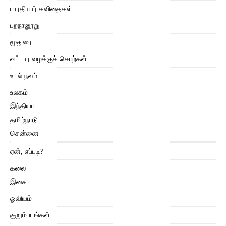
பாரதியார் கவிதைகள்
புறநானூறு
மூதுரை
வட்டார வழக்குச் சொற்கள்
உடல் நலம்
உலகம்
இந்தியா
தமிழ்நாடு
சென்னை
ஏன், எப்படி?
கலை
இசை
ஓவியம்
குறும்படங்கள்