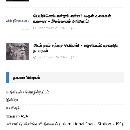
பெயர்ச்சொல் என்றால் என்ன? அதன் வகைகள்
யாவை? – இலக்கணம் அறிவோம்!
December 28, 2022
0
அவர் தாம் தந்தை பெரியார்! – எழுதியவர்: உதயநிதி
நடராஜன்
December 24, 2022
0
தகவல் பிரிவுகள்
அறிவியல் / தொழில்நுட்பம்
இஸ்ரோ
கணிதம்
நாஸா (NASA)
பன்னாட்டு விண்வெளி நிலையம் (International Space Station – ISS)