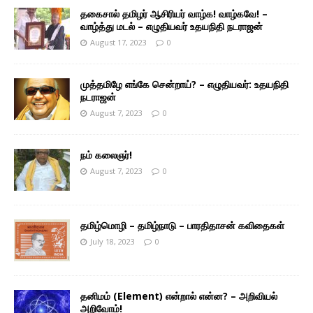
தகைசால் தமிழர் ஆசிரியர் வாழ்க! வாழ்கவே! –
வாழ்த்து மடல் – எழுதியவர் உதயநிதி நடராஜன்
August 17, 2023
0
முத்தமிழே எங்கே சென்றாய்? – எழுதியவர்: உதயநிதி
நடராஜன்
August 7, 2023
0
நம் கலைஞர்!
August 7, 2023
0
தமிழ்மொழி – தமிழ்நாடு – பாரதிதாசன் கவிதைகள்
July 18, 2023
0
தனிமம் (Element) என்றால் என்ன? – அறிவியல்
அறிவோம்!