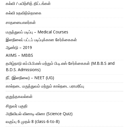
கல்வி / பயிற்சித் திட்டங்கள்
கல்வி உதவித்தொகை
சாதனையாளர்கள்
மருத்துவப் படிப்பு – Medical Courses
இளநிலைப் பட்டப் படிப்புக்கான சேர்க்கைகள்
ஆண்டு – 2019
AIIMS – MBBS
தமிழ்நாடு எம்.பி.பி.எஸ் மற்றும் பி.டி.எஸ் சேர்க்கைகள் (M.B.B.S and
B.D.S. Admissions)
நீட் (இளநிலை) – NEET (UG)
கால்நடை மருத்துவம் மற்றும் கால்நடை பராமரிப்பு
குறுந்தகவல்கள்
சிறுவர் பகுதி
அறிவியல் வினாடி-வினா (Science Quiz)
வகுப்பு 6 முதல் 8 (class-6-to-8)