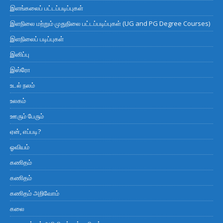
இளங்கலைப் பட்டப்படிப்புகள்
இளநிலை மற்றும் முதுநிலை பட்டப்படிப்புகள் (UG and PG Degree Courses)
இளநிலைப் படிப்புகள்
இனிப்பு
இஸ்ரோ
உடல் நலம்
உலகம்
ஊரும் பேரும்
ஏன், எப்படி?
ஓவியம்
கணிதம்
கணிதம்
கணிதம் அறிவோம்
கலை