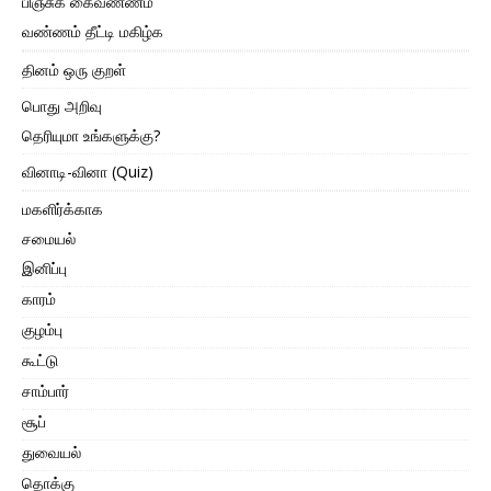
பிஞ்சுக் கைவண்ணம்
வண்ணம் தீட்டி மகிழ்க
தினம் ஒரு குறள்
பொது அறிவு
தெரியுமா உங்களுக்கு?
வினாடி-வினா (Quiz)
மகளிர்க்காக
சமையல்
இனிப்பு
காரம்
குழம்பு
கூட்டு
சாம்பார்
சூப்
துவையல்
தொக்கு