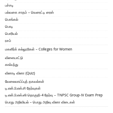
பச்சடி
பல்வகை சாதம் – வெரைட்டி ரைஸ்
பொங்கல்
பொடி
பொரியல்
ரசம்
மகளிர்க் கல்லூரிகள் – Colleges for Women
விளையாட்டு
கால்பந்து
வினாடி வினா (Quiz)
வேலைவாய்ப்புத் தகவல்கள்
டி.என்.பி.எஸ்.சி தேர்வுகள்
டி.என்.பி.எஸ்.ஸி தொகுதி-4 தேர்வு – TNPSC Group-IV Exam Prep
பொது அறிவியல் – பொது அறிவு வினா விடைகள்