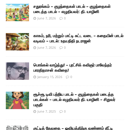
சதுரங்கம் – குழந்தைகள் பாடல் – குழந்தைகள்
படைத்த பாடல் – எழுதியவர்: தி. யாழினி
June 7, 2026
0
காகம், நரி, மற்றும் பாட்டி சுட்ட வடை – கதையின் பாடல்
வடிவம் – பாடல்: உதயநிதி நடராஜன்
June 7, 2026
0
பொங்கல் வாழ்த்து! – புரட்சிக் கவிஞர் பாவேந்தர்
பாரதிதாசன் கவிதை!
January 15, 2026
0
சூச்சூ டிவி பற்றிய பாடல் – குழந்தைகள் படைத்த
பாடல்கள் – பாடல் எழுதியவர் தி. யாழினி – சிறுவர்
பகுதி
June 7, 2025
0
குட்டித் தேவதை – ஓவியத்திற்கு வண்ணம் தீட்டி