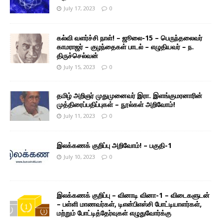
July 17, 2023
0
கல்வி வளர்ச்சி நாள்! – ஜூலை-15 – பெருந்தலைவர்
காமராஜர் – குழந்தைகள் பாடல் – எழுதியவர் – ந.
திருச்செல்வன்
July 15, 2023
0
தமிழ் அறிஞர் முதுமுனைவர் இரா. இளங்குமரனாரின்
முத்திரைப்பதிப்புகள் – நூல்கள் அறிவோம்!
July 11, 2023
0
இலக்கணக் குறிப்பு அறிவோம்! – பகுதி-1
July 10, 2023
0
இலக்கணக் குறிப்பு – வினாடி வினா-1 – விடைகளுடன்
– பள்ளி மாணவர்கள், டிஎன்பிஎஸ்சி போட்டியாளர்கள்,
மற்றும் போட்டித்தேர்வுகள் எழுதுவோர்க்கு