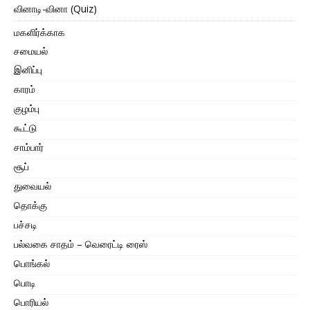
வினாடி-வினா (Quiz)
மகளிர்க்காக
சமையல்
இனிப்பு
காரம்
குழம்பு
கூட்டு
சாம்பார்
சூப்
துவையல்
தொக்கு
பச்சடி
பல்வகை சாதம் – வெரைட்டி ரைஸ்
பொங்கல்
பொடி
பொரியல்