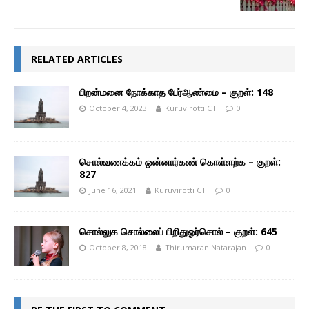
RELATED ARTICLES
பிறன்மனை நோக்காத பேர்ஆண்மை – குறள்: 148
October 4, 2023
Kuruvirotti CT
0
சொல்வணக்கம் ஒன்னார்கண் கொள்ளற்க – குறள்:
827
June 16, 2021
Kuruvirotti CT
0
சொல்லுக சொல்லைப் பிறிதுஓர்சொல் – குறள்: 645
October 8, 2018
Thirumaran Natarajan
0