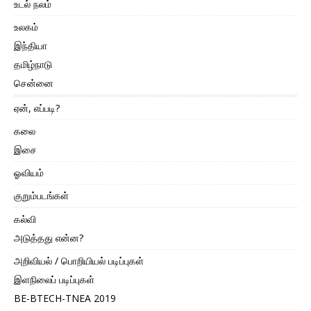
உடல் நலம்
உலகம்
இந்தியா
தமிழ்நாடு
சென்னை
ஏன், எப்படி?
கலை
இசை
ஓவியம்
குறும்படங்கள்
கல்வி
அடுத்தது என்ன?
அறிவியல் / பொறியியல் படிப்புகள்
இளநிலைப் படிப்புகள்
BE-BTECH-TNEA 2019