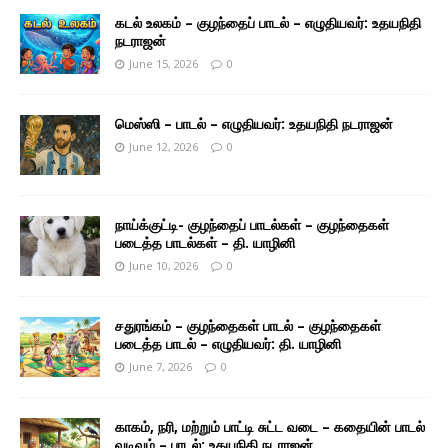
கடல் உலகம் – குழந்தைப் பாடல் – எழுதியவர்: உதயநிதி
நடராஜன்
June 15, 2026
0
மெஸ்ஸி – பாடல் – எழுதியவர்: உதயநிதி நடராஜன்
June 12, 2026
0
நாய்க்குட்டி- குழந்தைப் பாடல்கள் – குழந்தைகள்
படைத்த பாடல்கள் – தி. யாழினி
June 10, 2026
0
சதுரங்கம் – குழந்தைகள் பாடல் – குழந்தைகள்
படைத்த பாடல் – எழுதியவர்: தி. யாழினி
June 7, 2026
0
காகம், நரி, மற்றும் பாட்டி சுட்ட வடை – கதையின் பாடல்
வடிவம் – பாடல்: உதயநிதி நடராஜன்