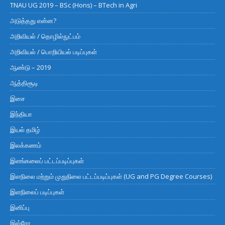
TNAU UG 2019 – BSc (Hons) – BTech in Agri
அடுத்தது என்ன?
அறிவியல் / தொழில்நுட்பம்
அறிவியல் / பொறியியல் படிப்புகள்
ஆண்டு – 2019
ஆத்திசூடி
இசை
இந்தியா
இயல் தமிழ்
இலக்கணம்
இளங்கலைப் பட்டப்படிப்புகள்
இளநிலை மற்றும் முதுநிலை பட்டப்படிப்புகள் (UG and PG Degree Courses)
இளநிலைப் படிப்புகள்
இனிப்பு
இஸ்ரோ