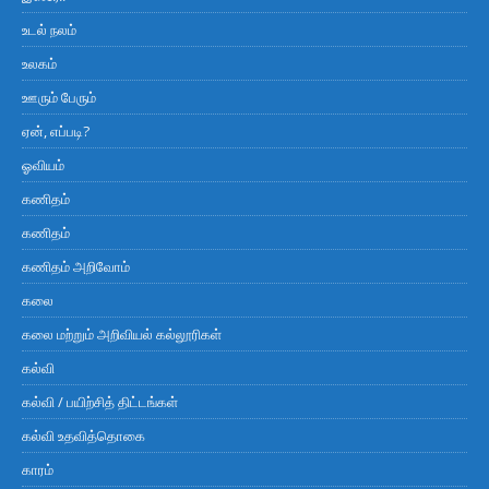
உடல் நலம்
உலகம்
ஊரும் பேரும்
ஏன், எப்படி?
ஓவியம்
கணிதம்
கணிதம்
கணிதம் அறிவோம்
கலை
கலை மற்றும் அறிவியல் கல்லூரிகள்
கல்வி
கல்வி / பயிற்சித் திட்டங்கள்
கல்வி உதவித்தொகை
காரம்