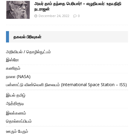
அவர் தாம் தந்தை பெரியார்! – எழுதியவர்: உதயநிதி
நடராஜன்
December 24, 2022
0
தகவல் பிரிவுகள்
அறிவியல் / தொழில்நுட்பம்
இஸ்ரோ
கணிதம்
நாஸா (NASA)
பன்னாட்டு விண்வெளி நிலையம் (International Space Station – ISS)
இயல் தமிழ்
ஆத்திசூடி
இலக்கணம்
தொல்காப்பியம்
ஊரும் பேரும்