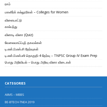
ரசம்
மகளிர்க் கல்லூரிகள் – Colleges for Women
விளையாட்டு
கால்பந்து
வினாடி வினா (Quiz)
வேலைவாய்ப்புத் தகவல்கள்
டி.என்.பி.எஸ்.சி தேர்வுகள்
டி.என்.பி.எஸ்.ஸி தொகுதி-4 தேர்வு – TNPSC Group-IV Exam Prep
பொது அறிவியல் – பொது அறிவு வினா விடைகள்
CATEGORIES
AIIMS – MBBS
BE-BTECH-TNEA 2019