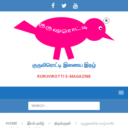
குருவிரொட்டி இணைய இதழ்
KURUVIROTTI E-MAGAZINE
HOME
இயல் தமிழ்
திருக்குறள்
உழுதுஉண்டு வாழ்வாரே