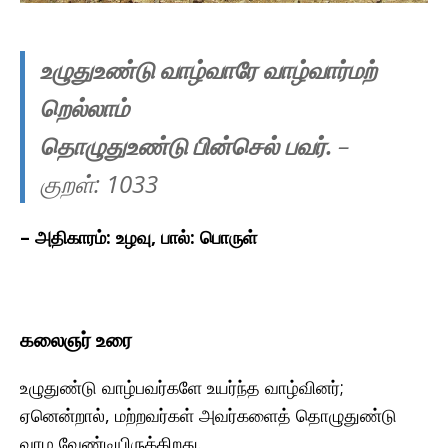
உழுதுஉண்டு வாழ்வாரே வாழ்வார்மற்
றெல்லாம்
தொழுதுஉண்டு பின்செல் பவர்.
–
குறள்: 1033
– அதிகாரம்: உழவு, பால்: பொருள்
கலைஞர் உரை
உழுதுண்டு வாழ்பவர்களே உயர்ந்த வாழ்வினர்;
ஏனென்றால், மற்றவர்கள் அவர்களைத் தொழுதுண்டு
வாழ வேண்டியிருக்கிறது.