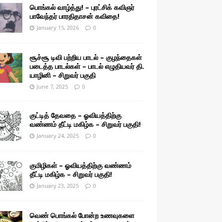
பொங்கல் வாழ்த்து! – புரட்சிக் கவிஞர்
பாவேந்தர் பாரதிதாசன் கவிதை!
January 15, 2026
0
சூச்சூ டிவி பற்றிய பாடல் – குழந்தைகள்
படைத்த பாடல்கள் – பாடல் எழுதியவர் தி.
யாழினி – சிறுவர் பகுதி
June 7, 2025
0
குட்டித் தேவதை – ஓவியத்திற்கு
வண்ணம் தீட்டி மகிழ்க – சிறுவர் பகுதி!
January 24, 2025
0
குமிழிகள் – ஓவியத்திற்கு வண்ணம்
தீட்டி மகிழ்க – சிறுவர் பகுதி!
January 23, 2025
0
வெண் பொங்கல் போன்ற உணவுகளை