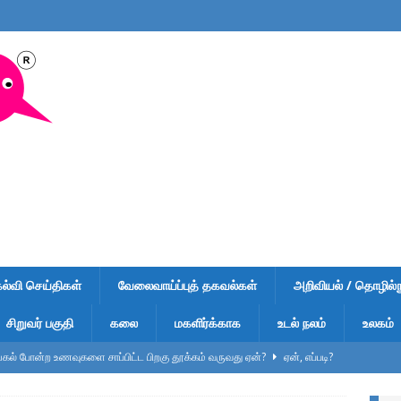
கல்வி செய்திகள்
வேலைவாய்ப்புத் தகவல்கள்
அறிவியல் / தொழில்நு
சிறுவர் பகுதி
கலை
மகளிர்க்காக
உடல் நலம்
உலகம்
ல் போன்ற உணவுகளை சாப்பிட்ட பிறகு தூக்கம் வருவது ஏன்?
ஏன், எப்படி?
ுறிப்பு – வினாடி வினா-1 – விடைகளுடன் – பள்ளி மாணவர்கள், டிஎன்பிஎஸ்சி