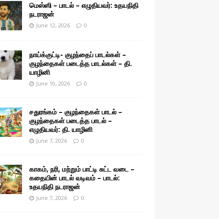
மெஸ்ஸி – பாடல் – எழுதியவர்: உதயநிதி
நடராஜன்
June 12, 2026
0
நாய்க்குட்டி- குழந்தைப் பாடல்கள் –
குழந்தைகள் படைத்த பாடல்கள் – தி.
யாழினி
June 10, 2026
0
சதுரங்கம் – குழந்தைகள் பாடல் –
குழந்தைகள் படைத்த பாடல் –
எழுதியவர்: தி. யாழினி
June 7, 2026
0
காகம், நரி, மற்றும் பாட்டி சுட்ட வடை –
கதையின் பாடல் வடிவம் – பாடல்:
உதயநிதி நடராஜன்
June 7, 2026
0