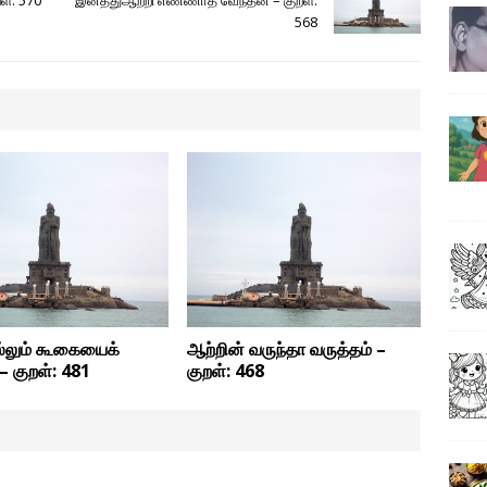
ள்: 570
இனத்துஆற்றி எண்ணாத வேந்தன் – குறள்:
568
்லும் கூகையைக்
ஆற்றின் வருந்தா வருத்தம் –
– குறள்: 481
குறள்: 468