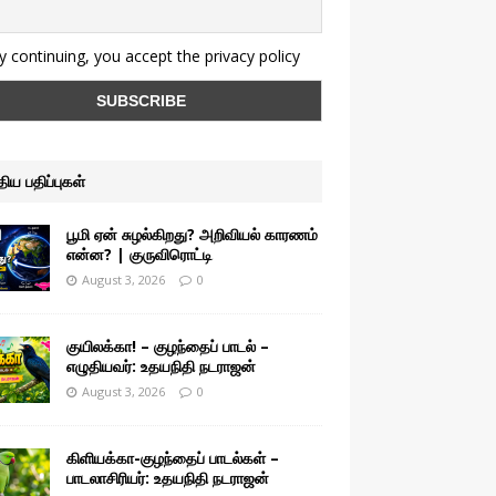
 continuing, you accept the privacy policy
ுதிய பதிப்புகள்
பூமி ஏன் சுழல்கிறது? அறிவியல் காரணம்
என்ன? | குருவிரொட்டி
August 3, 2026
0
குயிலக்கா! – குழந்தைப் பாடல் –
எழுதியவர்: உதயநிதி நடராஜன்
August 3, 2026
0
கிளியக்கா-குழந்தைப் பாடல்கள் –
பாடலாசிரியர்: உதயநிதி நடராஜன்