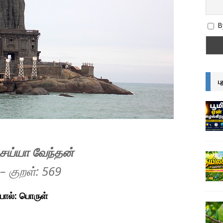
By
ப
ெய்யா வேந்தன்
– குறள்: 569
பால்: பொருள்