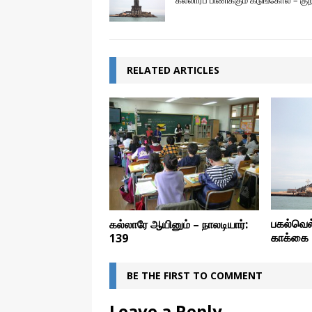
கல்லார்ப் பிணிக்கும் கடுங்கோல் – குற
RELATED ARTICLES
பகல்வெல
கல்லாரே ஆயினும் – நாலடியார்:
காக்கை 
139
BE THE FIRST TO COMMENT
Leave a Reply