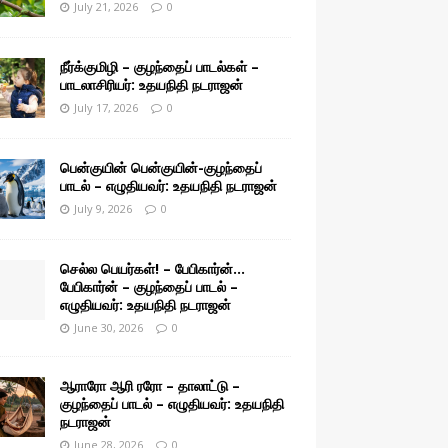
July 21, 2026
0
நீர்க்குமிழி – குழந்தைப் பாடல்கள் –
பாடலாசிரியர்: உதயநிதி நடராஜன்
July 17, 2026
0
பென்குயின் பென்குயின்-குழந்தைப்
பாடல் – எழுதியவர்: உதயநிதி நடராஜன்
July 9, 2026
0
செல்ல பெயர்கள்! – பேபிகார்ன்…
பேபிகார்ன் – குழந்தைப் பாடல் –
எழுதியவர்: உதயநிதி நடராஜன்
June 30, 2026
0
ஆராரோ ஆரி ரரோ – தாலாட்டு –
குழந்தைப் பாடல் – எழுதியவர்: உதயநிதி
நடராஜன்
June 28, 2026
0