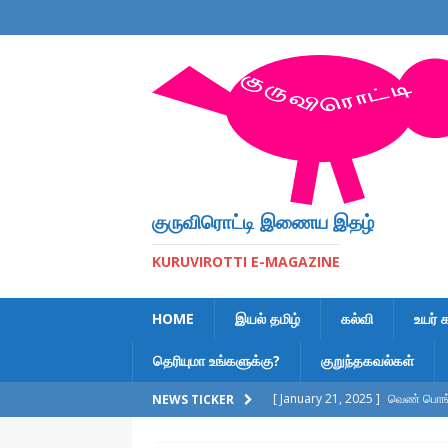
குருவிரொட்டி இணைய இதழ்
KURUVIROTTI E-MAGAZINE
HOME
இயல் தமிழ்
கல்வி
உயர் 
தெரியுமா உங்களுக்கு?
குறுந்தகவல்கள்
[ January 21, 2025 ]
வெண் பொங்க
NEWS TICKER
[ February 6, 2023 ]
இலக்கணக் க