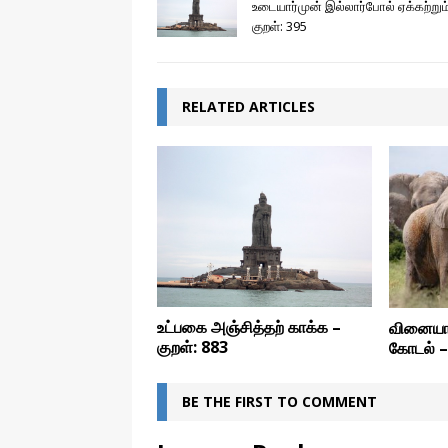
உடையார்முன் இல்லார்போல் ஏக்கற்றும
குறள்: 395
RELATED ARTICLES
உட்பகை அஞ்சித்தற் காக்க –
வினையா
குறள்: 883
கோடல் –
BE THE FIRST TO COMMENT