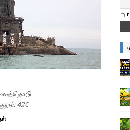
By
ப
உலகத்தொடு
குறள்: 42
6
ுள்