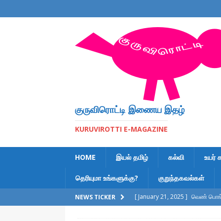
குருவிரொட்டி இணைய இதழ்
KURUVIROTTI E-MAGAZINE
HOME
இயல் தமிழ்
கல்வி
உயர் 
தெரியுமா உங்களுக்கு?
குறுந்தகவல்கள்
[ January 21, 2025 ]
வெண் பொங்க
NEWS TICKER
[ February 6, 2023 ]
இலக்கணக் க