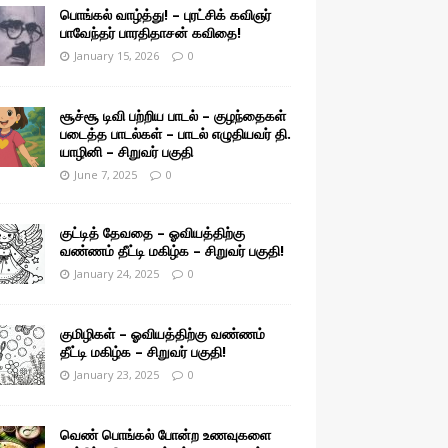
பொங்கல் வாழ்த்து! – புரட்சிக் கவிஞர்
பாவேந்தர் பாரதிதாசன் கவிதை!
January 15, 2026
0
சூச்சூ டிவி பற்றிய பாடல் – குழந்தைகள்
படைத்த பாடல்கள் – பாடல் எழுதியவர் தி.
யாழினி – சிறுவர் பகுதி
June 7, 2025
0
குட்டித் தேவதை – ஓவியத்திற்கு
வண்ணம் தீட்டி மகிழ்க – சிறுவர் பகுதி!
January 24, 2025
0
குமிழிகள் – ஓவியத்திற்கு வண்ணம்
தீட்டி மகிழ்க – சிறுவர் பகுதி!
January 23, 2025
0
வெண் பொங்கல் போன்ற உணவுகளை