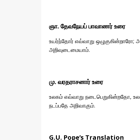
ஞா. தேவநேயப் பாவாணர் உரை
உயர்ந்தோர் எவ்வாறு ஒழுகுகின்றாரோ
அறிவுடைமையாம்.
மு. வரதராசனார் உரை
உலகம் எவ்வாறு நடைபெறுகின்றதோ, உல
நடப்பதே அறிவாகும்.
G.U. Pope’s Translation