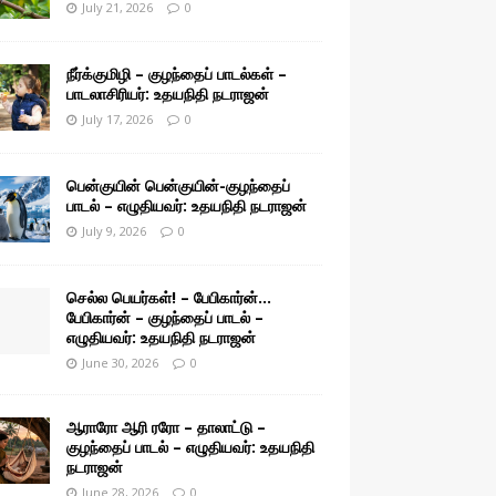
July 21, 2026
0
நீர்க்குமிழி – குழந்தைப் பாடல்கள் –
பாடலாசிரியர்: உதயநிதி நடராஜன்
July 17, 2026
0
பென்குயின் பென்குயின்-குழந்தைப்
பாடல் – எழுதியவர்: உதயநிதி நடராஜன்
July 9, 2026
0
செல்ல பெயர்கள்! – பேபிகார்ன்…
பேபிகார்ன் – குழந்தைப் பாடல் –
எழுதியவர்: உதயநிதி நடராஜன்
June 30, 2026
0
ஆராரோ ஆரி ரரோ – தாலாட்டு –
குழந்தைப் பாடல் – எழுதியவர்: உதயநிதி
நடராஜன்
June 28, 2026
0