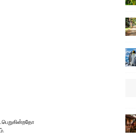
நடைபெறுகின்றதோ
்.