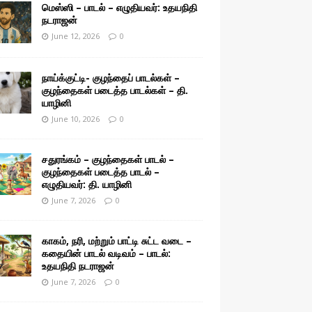
மெஸ்ஸி – பாடல் – எழுதியவர்: உதயநிதி
நடராஜன்
June 12, 2026
0
நாய்க்குட்டி- குழந்தைப் பாடல்கள் –
குழந்தைகள் படைத்த பாடல்கள் – தி.
யாழினி
June 10, 2026
0
சதுரங்கம் – குழந்தைகள் பாடல் –
குழந்தைகள் படைத்த பாடல் –
எழுதியவர்: தி. யாழினி
June 7, 2026
0
காகம், நரி, மற்றும் பாட்டி சுட்ட வடை –
கதையின் பாடல் வடிவம் – பாடல்:
உதயநிதி நடராஜன்
June 7, 2026
0