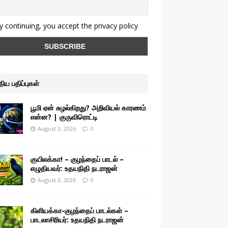
 continuing, you accept the privacy policy
ுதிய பதிப்புகள்
பூமி ஏன் சுழல்கிறது? அறிவியல் காரணம்
என்ன? | குருவிரொட்டி
August 3, 2026
0
குயிலக்கா! – குழந்தைப் பாடல் –
எழுதியவர்: உதயநிதி நடராஜன்
August 3, 2026
0
கிளியக்கா-குழந்தைப் பாடல்கள் –
பாடலாசிரியர்: உதயநிதி நடராஜன்