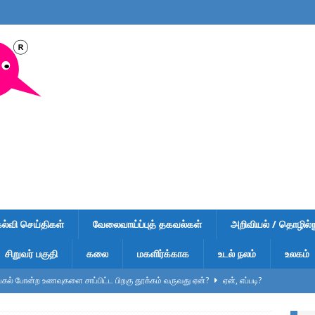
கல்வி செய்திகள்
வேலைவாய்ப்புத் தகவல்கள்
அறிவியல் / தொழில்நு
சிறுவர் பகுதி
கலை
மகளிர்க்காக
உடல் நலம்
உலகம்
ல் போன்ற உணவுகளை சாப்பிட்ட பிறகு தூக்கம் வருவது ஏன்?
ஏன், எப்படி?
ுறிப்பு – வினாடி வினா-1 – விடைகளுடன் – பள்ளி மாணவர்கள், டிஎன்பிஎஸ்சி