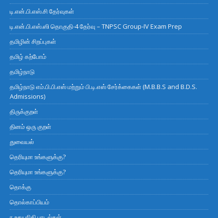
டி.என்.பி.எஸ்.சி தேர்வுகள்
டி.என்.பி.எஸ்.ஸி தொகுதி-4 தேர்வு – TNPSC Group-IV Exam Prep
தமிழின் சிறப்புகள்
தமிழ் கற்போம்
தமிழ்நாடு
தமிழ்நாடு எம்.பி.பி.எஸ் மற்றும் பி.டி.எஸ் சேர்க்கைகள் (M.B.B.S and B.D.S.
Admissions)
திருக்குறள்
தினம் ஒரு குறள்
துவையல்
தெரியுமா உங்களுக்கு?
தெரியுமா உங்களுக்கு?
தொக்கு
தொல்காப்பியம்
ந உதயநிதி பாடல்கள்