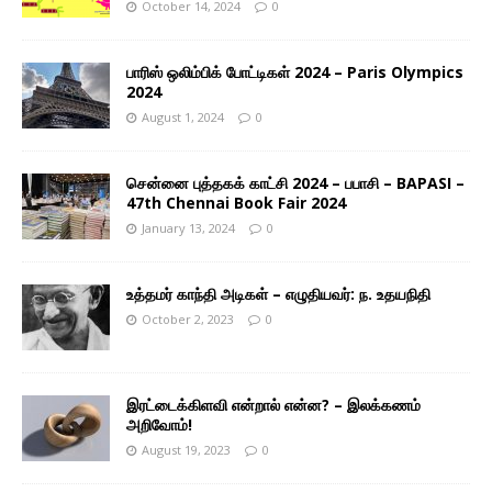
October 14, 2024
0
பாரிஸ் ஒலிம்பிக் போட்டிகள் 2024 – Paris Olympics
2024
August 1, 2024
0
சென்னை புத்தகக் காட்சி 2024 – பபாசி – BAPASI –
47th Chennai Book Fair 2024
January 13, 2024
0
உத்தமர் காந்தி அடிகள் – எழுதியவர்: ந. உதயநிதி
October 2, 2023
0
இரட்டைக்கிளவி என்றால் என்ன? – இலக்கணம்
அறிவோம்!
August 19, 2023
0