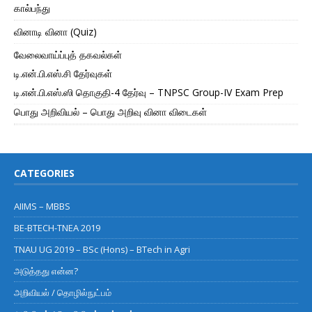
கால்பந்து
வினாடி வினா (Quiz)
வேலைவாய்ப்புத் தகவல்கள்
டி.என்.பி.எஸ்.சி தேர்வுகள்
டி.என்.பி.எஸ்.ஸி தொகுதி-4 தேர்வு – TNPSC Group-IV Exam Prep
பொது அறிவியல் – பொது அறிவு வினா விடைகள்
CATEGORIES
AIIMS – MBBS
BE-BTECH-TNEA 2019
TNAU UG 2019 – BSc (Hons) – BTech in Agri
அடுத்தது என்ன?
அறிவியல் / தொழில்நுட்பம்