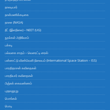
நாலடியார்
நான்மணிக்கடிகை
நாஸா (NASA)
நீட் (இளநிலை) – NEET (UG)
நூல்கள் அறிவோம்
பச்சடி
பல்வகை சாதம் – வெரைட்டி ரைஸ்
பன்னாட்டு விண்வெளி நிலையம் (International Space Station – ISS)
பாரதிதாசன் கவிதைகள்
பாரதியார் கவிதைகள்
பிஞ்சுக் கைவண்ணம்
புறநானூறு
பொங்கல்
பொடி