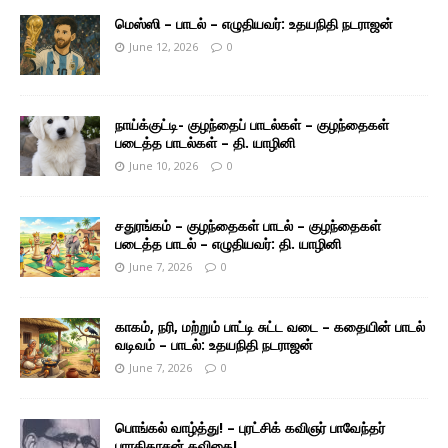
மெஸ்ஸி – பாடல் – எழுதியவர்: உதயநிதி நடராஜன்
June 12, 2026
0
நாய்க்குட்டி- குழந்தைப் பாடல்கள் – குழந்தைகள்
படைத்த பாடல்கள் – தி. யாழினி
June 10, 2026
0
சதுரங்கம் – குழந்தைகள் பாடல் – குழந்தைகள்
படைத்த பாடல் – எழுதியவர்: தி. யாழினி
June 7, 2026
0
காகம், நரி, மற்றும் பாட்டி சுட்ட வடை – கதையின் பாடல்
வடிவம் – பாடல்: உதயநிதி நடராஜன்
June 7, 2026
0
பொங்கல் வாழ்த்து! – புரட்சிக் கவிஞர் பாவேந்தர்
பாரதிதாசன் கவிதை!