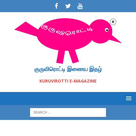
குருவிரொட்டி இணைய இதழ்
KURUVIROTTI E-MAGAZINE