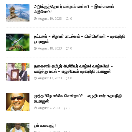
அடுக்குத்தொடர் என்றால் என்ன? – இலக்கணம்
அறிவோம்!
August 19, 2023
0
தட்டான் – சிறுவர் பாடல்கள் – மின்மினிகள் – உதயநிதி
நடராஜன்
August 18, 2023
0
தகைசால் தமிழர் ஆசிரியர் வாழ்க! வாழ்கவே! –
வாழ்த்து மடல் – எழுதியவர் உதயநிதி நடராஜன்
August 17, 2023
0
முத்தமிழே எங்கே சென்றாய்? – எழுதியவர்: உதயநிதி
நடராஜன்
August 7, 2023
0
நம் கலைஞர்!