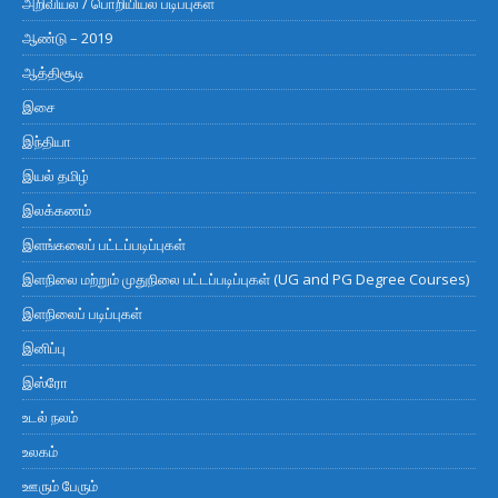
அறிவியல் / பொறியியல் படிப்புகள்
ஆண்டு – 2019
ஆத்திசூடி
இசை
இந்தியா
இயல் தமிழ்
இலக்கணம்
இளங்கலைப் பட்டப்படிப்புகள்
இளநிலை மற்றும் முதுநிலை பட்டப்படிப்புகள் (UG and PG Degree Courses)
இளநிலைப் படிப்புகள்
இனிப்பு
இஸ்ரோ
உடல் நலம்
உலகம்
ஊரும் பேரும்