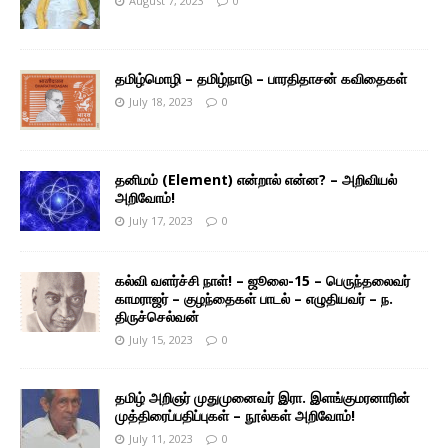
August 7, 2023
0
தமிழ்மொழி – தமிழ்நாடு – பாரதிதாசன் கவிதைகள்
July 18, 2023
0
தனிமம் (Element) என்றால் என்ன? – அறிவியல்
அறிவோம்!
July 17, 2023
0
கல்வி வளர்ச்சி நாள்! – ஜூலை-15 – பெருந்தலைவர்
காமராஜர் – குழந்தைகள் பாடல் – எழுதியவர் – ந.
திருச்செல்வன்
July 15, 2023
0
தமிழ் அறிஞர் முதுமுனைவர் இரா. இளங்குமரனாரின்
முத்திரைப்பதிப்புகள் – நூல்கள் அறிவோம்!
July 11, 2023
0