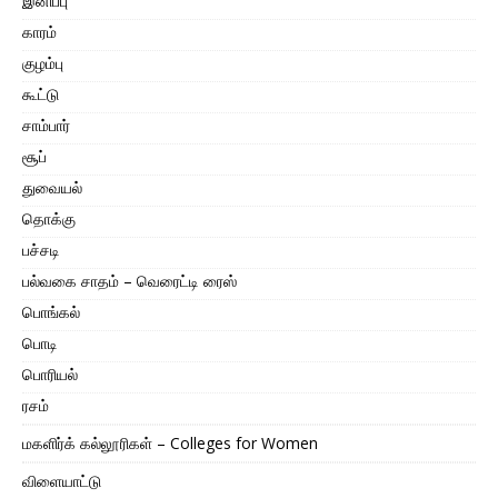
இனிப்பு
காரம்
குழம்பு
கூட்டு
சாம்பார்
சூப்
துவையல்
தொக்கு
பச்சடி
பல்வகை சாதம் – வெரைட்டி ரைஸ்
பொங்கல்
பொடி
பொரியல்
ரசம்
மகளிர்க் கல்லூரிகள் – Colleges for Women
விளையாட்டு