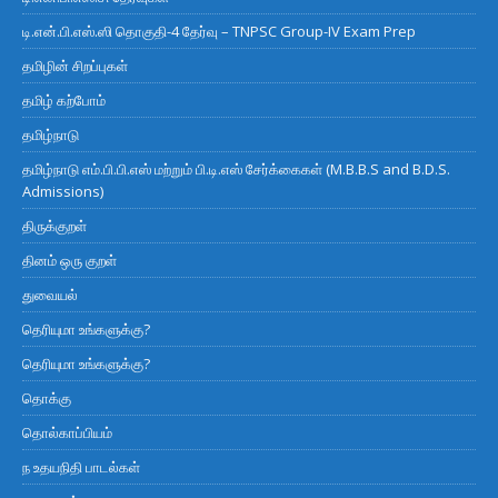
டி.என்.பி.எஸ்.ஸி தொகுதி-4 தேர்வு – TNPSC Group-IV Exam Prep
தமிழின் சிறப்புகள்
தமிழ் கற்போம்
தமிழ்நாடு
தமிழ்நாடு எம்.பி.பி.எஸ் மற்றும் பி.டி.எஸ் சேர்க்கைகள் (M.B.B.S and B.D.S.
Admissions)
திருக்குறள்
தினம் ஒரு குறள்
துவையல்
தெரியுமா உங்களுக்கு?
தெரியுமா உங்களுக்கு?
தொக்கு
தொல்காப்பியம்
ந உதயநிதி பாடல்கள்