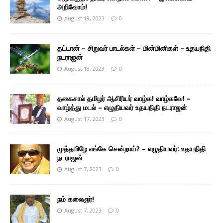
அறிவோம்!
August 19, 2023
0
தட்டான் – சிறுவர் பாடல்கள் – மின்மினிகள் – உதயநிதி
நடராஜன்
August 18, 2023
0
தகைசால் தமிழர் ஆசிரியர் வாழ்க! வாழ்கவே! –
வாழ்த்து மடல் – எழுதியவர் உதயநிதி நடராஜன்
August 17, 2023
0
முத்தமிழே எங்கே சென்றாய்? – எழுதியவர்: உதயநிதி
நடராஜன்
August 7, 2023
0
நம் கலைஞர்!
August 7, 2023
0