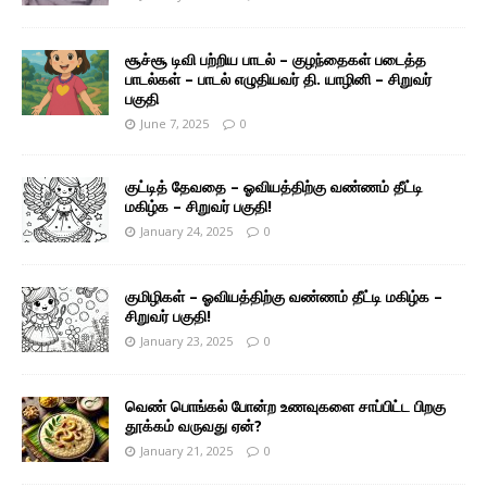
சூச்சூ டிவி பற்றிய பாடல் – குழந்தைகள் படைத்த
பாடல்கள் – பாடல் எழுதியவர் தி. யாழினி – சிறுவர்
பகுதி
June 7, 2025
0
குட்டித் தேவதை – ஓவியத்திற்கு வண்ணம் தீட்டி
மகிழ்க – சிறுவர் பகுதி!
January 24, 2025
0
குமிழிகள் – ஓவியத்திற்கு வண்ணம் தீட்டி மகிழ்க –
சிறுவர் பகுதி!
January 23, 2025
0
வெண் பொங்கல் போன்ற உணவுகளை சாப்பிட்ட பிறகு
தூக்கம் வருவது ஏன்?
January 21, 2025
0