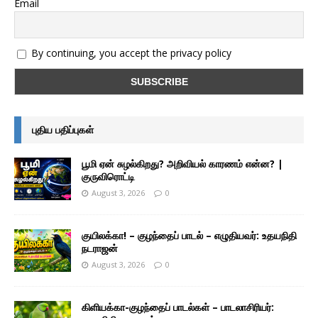
Email
By continuing, you accept the privacy policy
புதிய பதிப்புகள்
பூமி ஏன் சுழல்கிறது? அறிவியல் காரணம் என்ன? |
குருவிரொட்டி
August 3, 2026
0
குயிலக்கா! – குழந்தைப் பாடல் – எழுதியவர்: உதயநிதி
நடராஜன்
August 3, 2026
0
கிளியக்கா-குழந்தைப் பாடல்கள் – பாடலாசிரியர்: