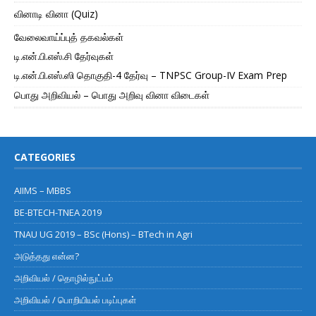
வினாடி வினா (Quiz)
வேலைவாய்ப்புத் தகவல்கள்
டி.என்.பி.எஸ்.சி தேர்வுகள்
டி.என்.பி.எஸ்.ஸி தொகுதி-4 தேர்வு – TNPSC Group-IV Exam Prep
பொது அறிவியல் – பொது அறிவு வினா விடைகள்
CATEGORIES
AIIMS – MBBS
BE-BTECH-TNEA 2019
TNAU UG 2019 – BSc (Hons) – BTech in Agri
அடுத்தது என்ன?
அறிவியல் / தொழில்நுட்பம்
அறிவியல் / பொறியியல் படிப்புகள்