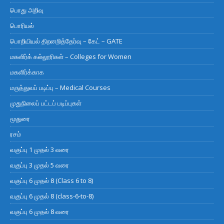
பொது அறிவு
பொரியல்
பொறியியல் திறனறித்தேர்வு – கேட் – GATE
மகளிர்க் கல்லூரிகள் – Colleges for Women
மகளிர்க்காக
மருத்துவப் படிப்பு – Medical Courses
முதுநிலைப் பட்டப் படிப்புகள்
மூதுரை
ரசம்
வகுப்பு 1 முதல் 3 வரை
வகுப்பு 3 முதல் 5 வரை
வகுப்பு 6 முதல் 8 (Class 6 to 8)
வகுப்பு 6 முதல் 8 (class-6-to-8)
வகுப்பு 6 முதல் 8 வரை