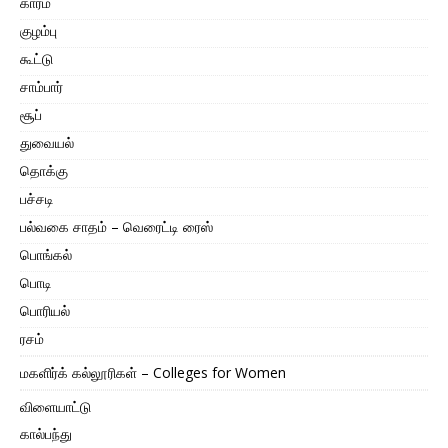
காரம்
குழம்பு
கூட்டு
சாம்பார்
சூப்
துவையல்
தொக்கு
பச்சடி
பல்வகை சாதம் – வெரைட்டி ரைஸ்
பொங்கல்
பொடி
பொரியல்
ரசம்
மகளிர்க் கல்லூரிகள் – Colleges for Women
விளையாட்டு
கால்பந்து