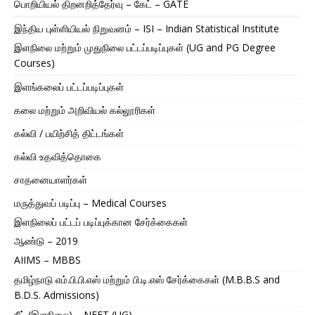
பொறியியல் திறனறித்தேர்வு – கேட் – GATE
இந்திய புள்ளியியல் நிறுவனம் – ISI – Indian Statistical Institute
இளநிலை மற்றும் முதுநிலை பட்டப்படிப்புகள் (UG and PG Degree
Courses)
இளங்கலைப் பட்டப்படிப்புகள்
கலை மற்றும் அறிவியல் கல்லூரிகள்
கல்வி / பயிற்சித் திட்டங்கள்
கல்வி உதவித்தொகை
சாதனையாளர்கள்
மருத்துவப் படிப்பு – Medical Courses
இளநிலைப் பட்டப் படிப்புக்கான சேர்க்கைகள்
ஆண்டு – 2019
AIIMS – MBBS
தமிழ்நாடு எம்.பி.பி.எஸ் மற்றும் பி.டி.எஸ் சேர்க்கைகள் (M.B.B.S and
B.D.S. Admissions)
நீட் (இளநிலை) – NEET (UG)