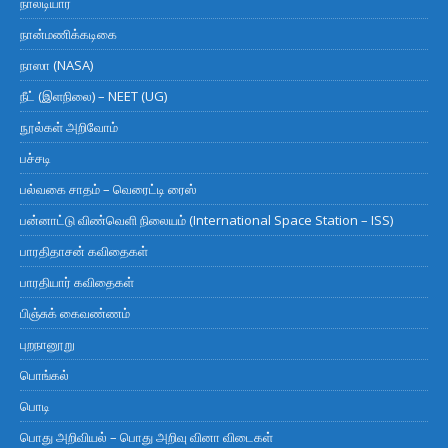
நாலடியார்
நான்மணிக்கடிகை
நாஸா (NASA)
நீட் (இளநிலை) – NEET (UG)
நூல்கள் அறிவோம்
பச்சடி
பல்வகை சாதம் – வெரைட்டி ரைஸ்
பன்னாட்டு விண்வெளி நிலையம் (International Space Station – ISS)
பாரதிதாசன் கவிதைகள்
பாரதியார் கவிதைகள்
பிஞ்சுக் கைவண்ணம்
புறநானூறு
பொங்கல்
பொடி
பொது அறிவியல் – பொது அறிவு வினா விடைகள்