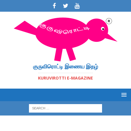
குருவிரொட்டி இணைய இதழ்
KURUVIROTTI E-MAGAZINE