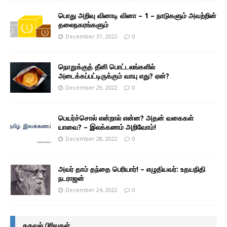
பொது அறிவு வினாடி வினா – 1 – நாடுகளும் அவற்றின்
தலைநகரங்களும்
December 31, 2022
0
நொறுக்குத் தீனி பொட்டலங்களில்
அடைக்கப்பட்டிருக்கும் வாயு எது? ஏன்?
December 29, 2022
0
பெயர்ச்சொல் என்றால் என்ன? அதன் வகைகள்
யாவை? – இலக்கணம் அறிவோம்!
December 28, 2022
0
அவர் தாம் தந்தை பெரியார்! – எழுதியவர்: உதயநிதி
நடராஜன்
December 24, 2022
0
தகவல் பிரிவுகள்