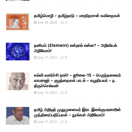
தமிழ்மொழி – தமிழ்நாடு – பாரதிதாசன் கவிதைகள்
July 18, 2023
0
தனிமம் (Element) என்றால் என்ன? – அறிவியல்
அறிவோம்!
July 17, 2023
0
கல்வி வளர்ச்சி நாள்! – ஜூலை-15 – பெருந்தலைவர்
காமராஜர் – குழந்தைகள் பாடல் – எழுதியவர் – ந.
திருச்செல்வன்
July 15, 2023
0
தமிழ் அறிஞர் முதுமுனைவர் இரா. இளங்குமரனாரின்
முத்திரைப்பதிப்புகள் – நூல்கள் அறிவோம்!
July 11, 2023
0