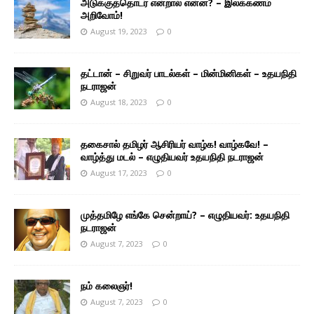
அடுக்குத்தொடர் என்றால் என்ன? – இலக்கணம்
அறிவோம்!
August 19, 2023
0
தட்டான் – சிறுவர் பாடல்கள் – மின்மினிகள் – உதயநிதி
நடராஜன்
August 18, 2023
0
தகைசால் தமிழர் ஆசிரியர் வாழ்க! வாழ்கவே! –
வாழ்த்து மடல் – எழுதியவர் உதயநிதி நடராஜன்
August 17, 2023
0
முத்தமிழே எங்கே சென்றாய்? – எழுதியவர்: உதயநிதி
நடராஜன்
August 7, 2023
0
நம் கலைஞர்!
August 7, 2023
0