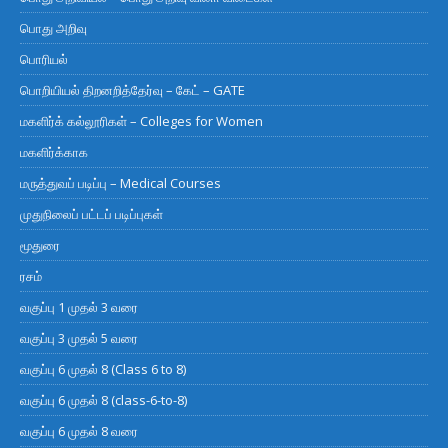
பொது அறிவு
பொரியல்
பொறியியல் திறனறித்தேர்வு – கேட் – GATE
மகளிர்க் கல்லூரிகள் – Colleges for Women
மகளிர்க்காக
மருத்துவப் படிப்பு – Medical Courses
முதுநிலைப் பட்டப் படிப்புகள்
மூதுரை
ரசம்
வகுப்பு 1 முதல் 3 வரை
வகுப்பு 3 முதல் 5 வரை
வகுப்பு 6 முதல் 8 (Class 6 to 8)
வகுப்பு 6 முதல் 8 (class-6-to-8)
வகுப்பு 6 முதல் 8 வரை