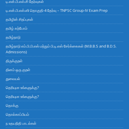
டி.என்.பி.எஸ்.சி தேர்வுகள்
டி.என்.பி.எஸ்.ஸி தொகுதி-4 தேர்வு – TNPSC Group-IV Exam Prep
தமிழின் சிறப்புகள்
தமிழ் கற்போம்
தமிழ்நாடு
தமிழ்நாடு எம்.பி.பி.எஸ் மற்றும் பி.டி.எஸ் சேர்க்கைகள் (M.B.B.S and B.D.S.
Admissions)
திருக்குறள்
தினம் ஒரு குறள்
துவையல்
தெரியுமா உங்களுக்கு?
தெரியுமா உங்களுக்கு?
தொக்கு
தொல்காப்பியம்
ந உதயநிதி பாடல்கள்