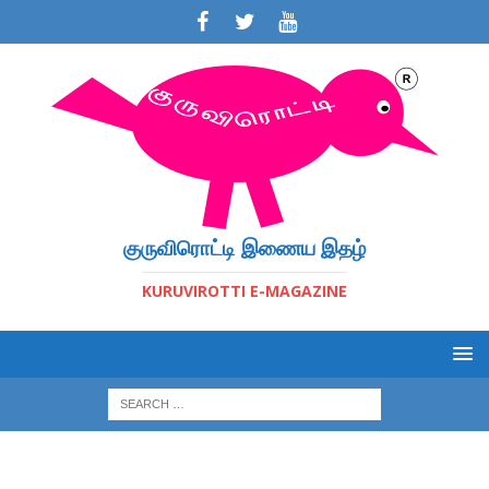
குருவிரொட்டி இணைய இதழ்
KURUVIROTTI E-MAGAZINE