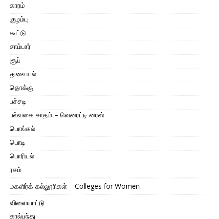
காரம்
குழம்பு
கூட்டு
சாம்பார்
சூப்
துவையல்
தொக்கு
பச்சடி
பல்வகை சாதம் – வெரைட்டி ரைஸ்
பொங்கல்
பொடி
பொரியல்
ரசம்
மகளிர்க் கல்லூரிகள் – Colleges for Women
விளையாட்டு
கால்பந்து