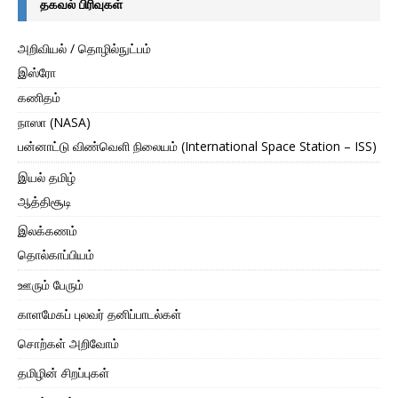
தகவல் பிரிவுகள்
அறிவியல் / தொழில்நுட்பம்
இஸ்ரோ
கணிதம்
நாஸா (NASA)
பன்னாட்டு விண்வெளி நிலையம் (International Space Station – ISS)
இயல் தமிழ்
ஆத்திசூடி
இலக்கணம்
தொல்காப்பியம்
ஊரும் பேரும்
காளமேகப் புலவர் தனிப்பாடல்கள்
சொற்கள் அறிவோம்
தமிழின் சிறப்புகள்