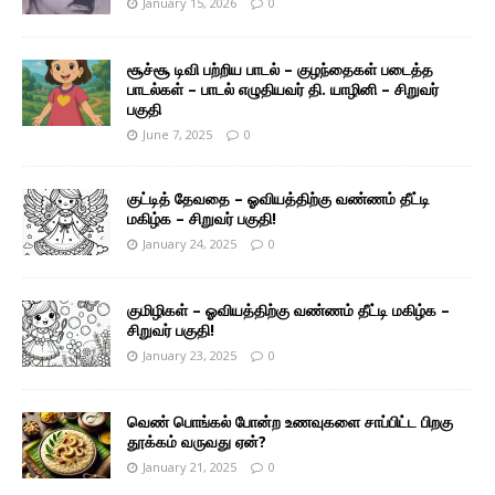
January 15, 2026
0
சூச்சூ டிவி பற்றிய பாடல் – குழந்தைகள் படைத்த
பாடல்கள் – பாடல் எழுதியவர் தி. யாழினி – சிறுவர்
பகுதி
June 7, 2025
0
குட்டித் தேவதை – ஓவியத்திற்கு வண்ணம் தீட்டி
மகிழ்க – சிறுவர் பகுதி!
January 24, 2025
0
குமிழிகள் – ஓவியத்திற்கு வண்ணம் தீட்டி மகிழ்க –
சிறுவர் பகுதி!
January 23, 2025
0
வெண் பொங்கல் போன்ற உணவுகளை சாப்பிட்ட பிறகு
தூக்கம் வருவது ஏன்?
January 21, 2025
0