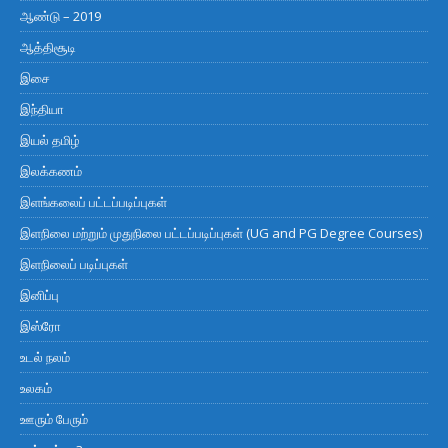
ஆண்டு – 2019
ஆத்திசூடி
இசை
இந்தியா
இயல் தமிழ்
இலக்கணம்
இளங்கலைப் பட்டப்படிப்புகள்
இளநிலை மற்றும் முதுநிலை பட்டப்படிப்புகள் (UG and PG Degree Courses)
இளநிலைப் படிப்புகள்
இனிப்பு
இஸ்ரோ
உடல் நலம்
உலகம்
ஊரும் பேரும்