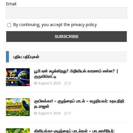
Email
By continuing, you accept the privacy policy
புதிய பதிப்புகள்
பூமி ஏன் சுழல்கிறது? அறிவியல் காரணம் என்ன? |
குருவிரொட்டி
August 3, 2026
0
குயிலக்கா! – குழந்தைப் பாடல் – எழுதியவர்: உதயநிதி
நடராஜன்
August 3, 2026
0
கிளியக்கா-குழந்தைப் பாடல்கள் – பாடலாசிரியர்: