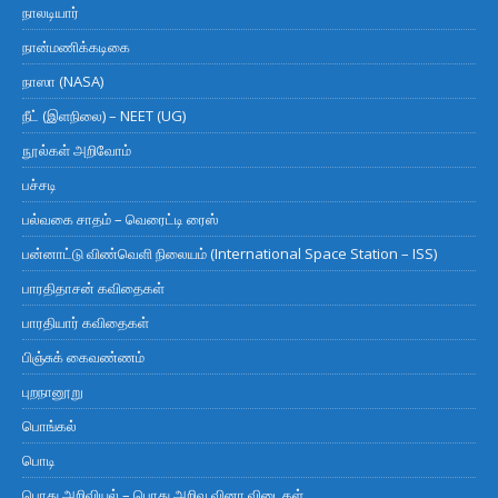
நாலடியார்
நான்மணிக்கடிகை
நாஸா (NASA)
நீட் (இளநிலை) – NEET (UG)
நூல்கள் அறிவோம்
பச்சடி
பல்வகை சாதம் – வெரைட்டி ரைஸ்
பன்னாட்டு விண்வெளி நிலையம் (International Space Station – ISS)
பாரதிதாசன் கவிதைகள்
பாரதியார் கவிதைகள்
பிஞ்சுக் கைவண்ணம்
புறநானூறு
பொங்கல்
பொடி
பொது அறிவியல் – பொது அறிவு வினா விடைகள்