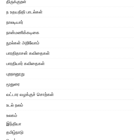
திருக்குறள்
ந உதயநிதி பாடல்கள்
நாலடியார்
நான்மணிக்கடிகை
நூல்கள் அறிவோம்
பாரதிதாசன் கவிதைகள்
பாரதியார் கவிதைகள்
புறநானூறு
மூதுரை
வட்டார வழக்குச் சொற்கள்
உடல் நலம்
உலகம்
இந்தியா
தமிழ்நாடு