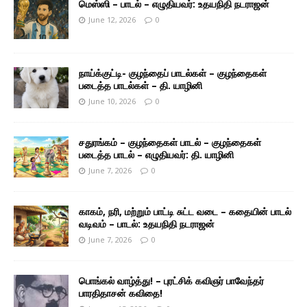
மெஸ்ஸி – பாடல் – எழுதியவர்: உதயநிதி நடராஜன்
June 12, 2026
0
நாய்க்குட்டி- குழந்தைப் பாடல்கள் – குழந்தைகள்
படைத்த பாடல்கள் – தி. யாழினி
June 10, 2026
0
சதுரங்கம் – குழந்தைகள் பாடல் – குழந்தைகள்
படைத்த பாடல் – எழுதியவர்: தி. யாழினி
June 7, 2026
0
காகம், நரி, மற்றும் பாட்டி சுட்ட வடை – கதையின் பாடல்
வடிவம் – பாடல்: உதயநிதி நடராஜன்
June 7, 2026
0
பொங்கல் வாழ்த்து! – புரட்சிக் கவிஞர் பாவேந்தர்
பாரதிதாசன் கவிதை!