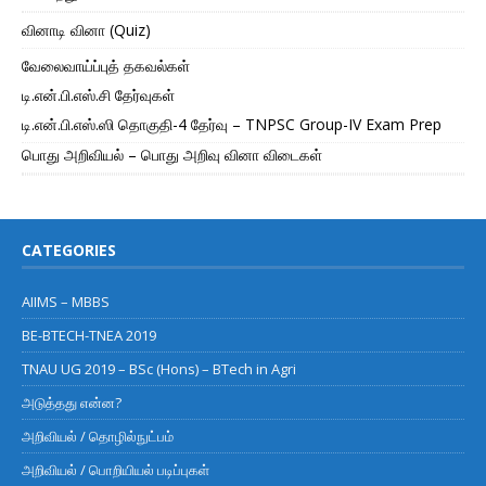
வினாடி வினா (Quiz)
வேலைவாய்ப்புத் தகவல்கள்
டி.என்.பி.எஸ்.சி தேர்வுகள்
டி.என்.பி.எஸ்.ஸி தொகுதி-4 தேர்வு – TNPSC Group-IV Exam Prep
பொது அறிவியல் – பொது அறிவு வினா விடைகள்
CATEGORIES
AIIMS – MBBS
BE-BTECH-TNEA 2019
TNAU UG 2019 – BSc (Hons) – BTech in Agri
அடுத்தது என்ன?
அறிவியல் / தொழில்நுட்பம்
அறிவியல் / பொறியியல் படிப்புகள்