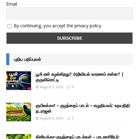
Email
By continuing, you accept the privacy policy
புதிய பதிப்புகள்
பூமி ஏன் சுழல்கிறது? அறிவியல் காரணம் என்ன? |
குருவிரொட்டி
August 3, 2026
0
குயிலக்கா! – குழந்தைப் பாடல் – எழுதியவர்: உதயநிதி
நடராஜன்
August 3, 2026
0
கிளியக்கா-குழந்தைப் பாடல்கள் – பாடலாசிரியர்: