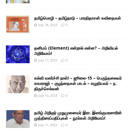
தமிழ்மொழி – தமிழ்நாடு – பாரதிதாசன் கவிதைகள்
July 18, 2023
0
தனிமம் (Element) என்றால் என்ன? – அறிவியல்
அறிவோம்!
July 17, 2023
0
கல்வி வளர்ச்சி நாள்! – ஜூலை-15 – பெருந்தலைவர்
காமராஜர் – குழந்தைகள் பாடல் – எழுதியவர் – ந.
திருச்செல்வன்
July 15, 2023
0
தமிழ் அறிஞர் முதுமுனைவர் இரா. இளங்குமரனாரின்
முத்திரைப்பதிப்புகள் – நூல்கள் அறிவோம்!
July 11, 2023
0