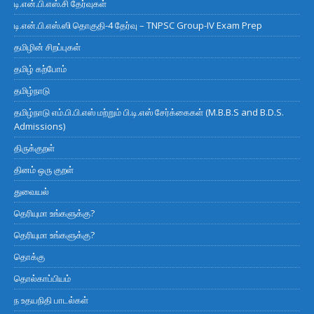
டி.என்.பி.எஸ்.சி தேர்வுகள்
டி.என்.பி.எஸ்.ஸி தொகுதி-4 தேர்வு – TNPSC Group-IV Exam Prep
தமிழின் சிறப்புகள்
தமிழ் கற்போம்
தமிழ்நாடு
தமிழ்நாடு எம்.பி.பி.எஸ் மற்றும் பி.டி.எஸ் சேர்க்கைகள் (M.B.B.S and B.D.S.
Admissions)
திருக்குறள்
தினம் ஒரு குறள்
துவையல்
தெரியுமா உங்களுக்கு?
தெரியுமா உங்களுக்கு?
தொக்கு
தொல்காப்பியம்
ந உதயநிதி பாடல்கள்