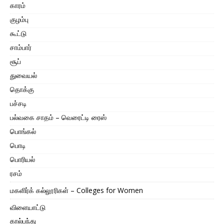
காரம்
குழம்பு
கூட்டு
சாம்பார்
சூப்
துவையல்
தொக்கு
பச்சடி
பல்வகை சாதம் – வெரைட்டி ரைஸ்
பொங்கல்
பொடி
பொரியல்
ரசம்
மகளிர்க் கல்லூரிகள் – Colleges for Women
விளையாட்டு
கால்பந்து