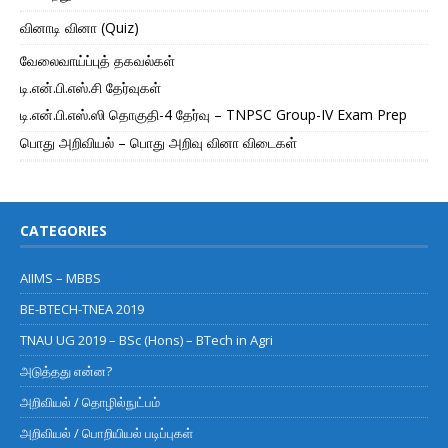
வினாடி வினா (Quiz)
வேலைவாய்ப்புத் தகவல்கள்
டி.என்.பி.எஸ்.சி தேர்வுகள்
டி.என்.பி.எஸ்.ஸி தொகுதி-4 தேர்வு – TNPSC Group-IV Exam Prep
பொது அறிவியல் – பொது அறிவு வினா விடைகள்
CATEGORIES
AIIMS – MBBS
BE-BTECH-TNEA 2019
TNAU UG 2019 – BSc (Hons) – BTech in Agri
அடுத்தது என்ன?
அறிவியல் / தொழில்நுட்பம்
அறிவியல் / பொறியியல் படிப்புகள்