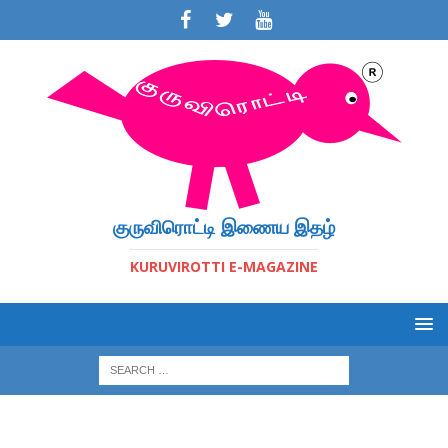
குருவிரொட்டி இணைய இதழ்
KURUVIROTTI E-MAGAZINE