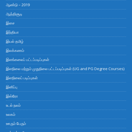
ஆண்டு – 2019
ஆத்திசூடி
இசை
இந்தியா
இயல் தமிழ்
இலக்கணம்
இளங்கலைப் பட்டப்படிப்புகள்
இளநிலை மற்றும் முதுநிலை பட்டப்படிப்புகள் (UG and PG Degree Courses)
இளநிலைப் படிப்புகள்
இனிப்பு
இஸ்ரோ
உடல் நலம்
உலகம்
ஊரும் பேரும்