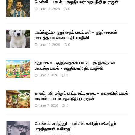
மெஸ்ஸி – பாடல் – எழுதியவர்: உதயநிதி நடராஜன்
June 12, 2026
0
நாய்க்குட்டி- குழந்தைப் பாடல்கள் – குழந்தைகள்
படைத்த பாடல்கள் – தி. யாழினி
June 10, 2026
0
சதுரங்கம் – குழந்தைகள் பாடல் – குழந்தைகள்
படைத்த பாடல் – எழுதியவர்: தி. யாழினி
June 7, 2026
0
காகம், நரி, மற்றும் பாட்டி சுட்ட வடை – கதையின் பாடல்
வடிவம் – பாடல்: உதயநிதி நடராஜன்
June 7, 2026
0
பொங்கல் வாழ்த்து! – புரட்சிக் கவிஞர் பாவேந்தர்
பாரதிதாசன் கவிதை!