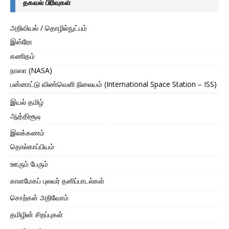
தகவல் பிரிவுகள்
அறிவியல் / தொழில்நுட்பம்
இஸ்ரோ
கணிதம்
நாஸா (NASA)
பன்னாட்டு விண்வெளி நிலையம் (International Space Station – ISS)
இயல் தமிழ்
ஆத்திசூடி
இலக்கணம்
தொல்காப்பியம்
ஊரும் பேரும்
காளமேகப் புலவர் தனிப்பாடல்கள்
சொற்கள் அறிவோம்
தமிழின் சிறப்புகள்