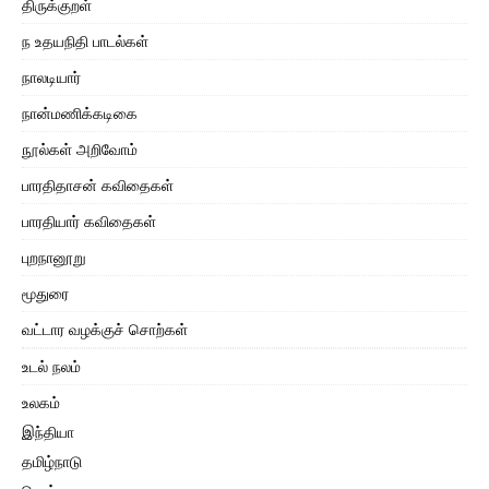
திருக்குறள்
ந உதயநிதி பாடல்கள்
நாலடியார்
நான்மணிக்கடிகை
நூல்கள் அறிவோம்
பாரதிதாசன் கவிதைகள்
பாரதியார் கவிதைகள்
புறநானூறு
மூதுரை
வட்டார வழக்குச் சொற்கள்
உடல் நலம்
உலகம்
இந்தியா
தமிழ்நாடு