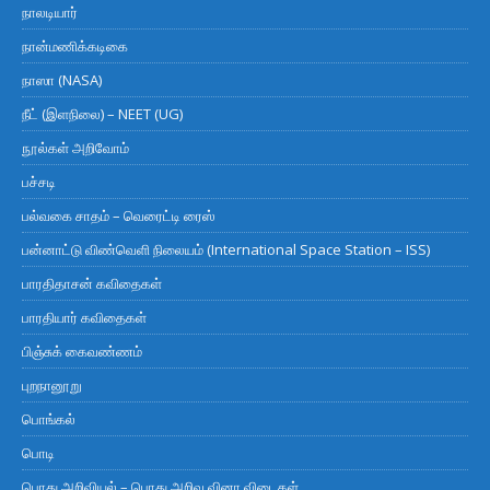
நாலடியார்
நான்மணிக்கடிகை
நாஸா (NASA)
நீட் (இளநிலை) – NEET (UG)
நூல்கள் அறிவோம்
பச்சடி
பல்வகை சாதம் – வெரைட்டி ரைஸ்
பன்னாட்டு விண்வெளி நிலையம் (International Space Station – ISS)
பாரதிதாசன் கவிதைகள்
பாரதியார் கவிதைகள்
பிஞ்சுக் கைவண்ணம்
புறநானூறு
பொங்கல்
பொடி
பொது அறிவியல் – பொது அறிவு வினா விடைகள்