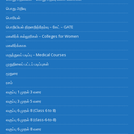
பொது அறிவு
பொரியல்
பொறியியல் திறனறித்தேர்வு – கேட் – GATE
மகளிர்க் கல்லூரிகள் – Colleges for Women
மகளிர்க்காக
மருத்துவப் படிப்பு – Medical Courses
முதுநிலைப் பட்டப் படிப்புகள்
மூதுரை
ரசம்
வகுப்பு 1 முதல் 3 வரை
வகுப்பு 3 முதல் 5 வரை
வகுப்பு 6 முதல் 8 (Class 6 to 8)
வகுப்பு 6 முதல் 8 (class-6-to-8)
வகுப்பு 6 முதல் 8 வரை