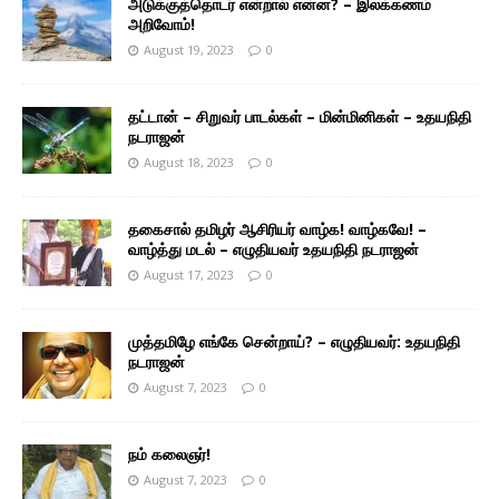
அடுக்குத்தொடர் என்றால் என்ன? – இலக்கணம்
அறிவோம்!
August 19, 2023
0
தட்டான் – சிறுவர் பாடல்கள் – மின்மினிகள் – உதயநிதி
நடராஜன்
August 18, 2023
0
தகைசால் தமிழர் ஆசிரியர் வாழ்க! வாழ்கவே! –
வாழ்த்து மடல் – எழுதியவர் உதயநிதி நடராஜன்
August 17, 2023
0
முத்தமிழே எங்கே சென்றாய்? – எழுதியவர்: உதயநிதி
நடராஜன்
August 7, 2023
0
நம் கலைஞர்!
August 7, 2023
0