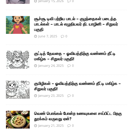
January 15, 2026
0
சூச்சூ டிவி பற்றிய பாடல் – குழந்தைகள் படைத்த
பாடல்கள் – பாடல் எழுதியவர் தி. யாழினி – சிறுவர்
பகுதி
June 7, 2025
0
குட்டித் தேவதை – ஓவியத்திற்கு வண்ணம் தீட்டி
மகிழ்க – சிறுவர் பகுதி!
January 24, 2025
0
குமிழிகள் – ஓவியத்திற்கு வண்ணம் தீட்டி மகிழ்க –
சிறுவர் பகுதி!
January 23, 2025
0
வெண் பொங்கல் போன்ற உணவுகளை சாப்பிட்ட பிறகு
தூக்கம் வருவது ஏன்?
January 21, 2025
0