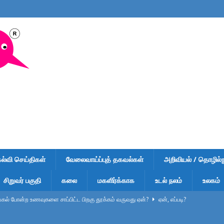
கல்வி செய்திகள்
வேலைவாய்ப்புத் தகவல்கள்
அறிவியல் / தொழில்நு
சிறுவர் பகுதி
கலை
மகளிர்க்காக
உடல் நலம்
உலகம்
ல் போன்ற உணவுகளை சாப்பிட்ட பிறகு தூக்கம் வருவது ஏன்?
ஏன், எப்படி?
ுறிப்பு – வினாடி வினா-1 – விடைகளுடன் – பள்ளி மாணவர்கள், டிஎன்பிஎஸ்சி