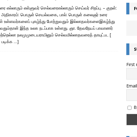
ரை எல்லாரும் எள்ளுவர் செல்வரைஎல்லாரும் செய்வர் சிறப்பு. – குறள்:
F
 அதிகாரம்: பொருள் செயல்வகை, பால்: பொருள் கலைஞர் உரை
் உள்ளவர்களைப் புகழ்ந்து போற்றுவதும் இல்லாதவர்களைஇகழ்ந்து
ுவதும்தான் இந்த உலக நடப்பாக உள்ளது. ஞா. தேவநேயப் பாவாணர்
ற்றெல்லா நலமுமுடையராயினும் செல்வமில்லாதவரைத் தாயுட்பட
[
் படிக்க …]
S
First
Email
By