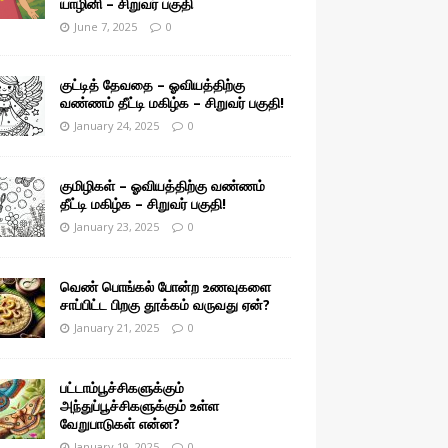
யாழினி – சிறுவர் பகுதி
June 7, 2025
0
குட்டித் தேவதை – ஓவியத்திற்கு
வண்ணம் தீட்டி மகிழ்க – சிறுவர் பகுதி!
January 24, 2025
0
குமிழிகள் – ஓவியத்திற்கு வண்ணம்
தீட்டி மகிழ்க – சிறுவர் பகுதி!
January 23, 2025
0
வெண் பொங்கல் போன்ற உணவுகளை
சாப்பிட்ட பிறகு தூக்கம் வருவது ஏன்?
January 21, 2025
0
பட்டாம்பூச்சிகளுக்கும்
அந்துப்பூச்சிகளுக்கும் உள்ள
வேறுபாடுகள் என்ன?
January 19, 2025
0