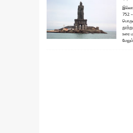
தொழில்நுட்பம்
இல்லா
752 –
பொருள
தூற்ற
உரை ம
மேலும