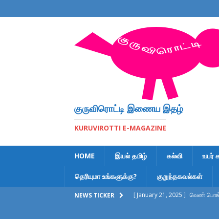
குருவிரொட்டி இணைய இதழ்
KURUVIROTTI E-MAGAZINE
HOME
இயல் தமிழ்
கல்வி
உயர் 
தெரியுமா உங்களுக்கு?
குறுந்தகவல்கள்
[ January 21, 2025 ]
வெண் பொங்க
NEWS TICKER
[ February 6, 2023 ]
இலக்கணக் க