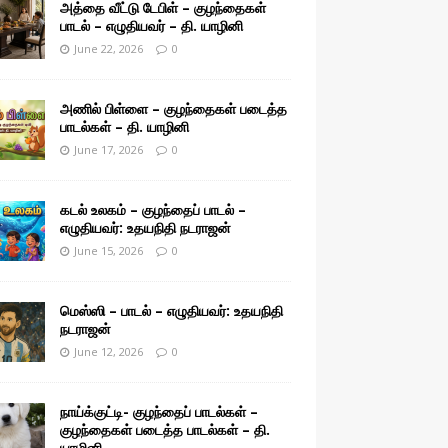
அத்தை வீட்டு டேபிள் – குழந்தைகள்
பாடல் – எழுதியவர் – தி. யாழினி
June 22, 2026
0
அணில் பிள்ளை – குழந்தைகள் படைத்த
பாடல்கள் – தி. யாழினி
June 17, 2026
0
கடல் உலகம் – குழந்தைப் பாடல் –
எழுதியவர்: உதயநிதி நடராஜன்
June 15, 2026
0
மெஸ்ஸி – பாடல் – எழுதியவர்: உதயநிதி
நடராஜன்
June 12, 2026
0
நாய்க்குட்டி- குழந்தைப் பாடல்கள் –
குழந்தைகள் படைத்த பாடல்கள் – தி.
யாழினி