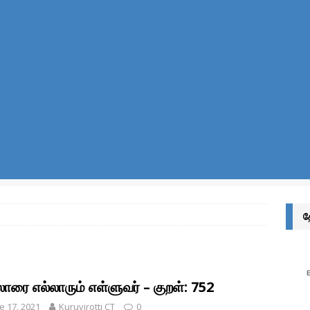
ர்வுகள் எழுதுவோர்க்கு
இலக்கணம்
ுத் தீனி பொட்டலங்களில் அடைக்கப்பட்டிருக்கும் வாயு எது? ஏன்?
அறிவியல்
்சொல் என்றால் என்ன? அதன் வகைகள் யாவை? – இலக்கணம் அறிவோம்!
ன்றால் என்ன? – சொல்லின் வகைகள் யாவை? – இலக்கணம் அறிவோம்!
எழுத்துகளின் வகைகள் – இலக்கணம் அறிவோம்
இயல் தமிழ்
மொழியின் இலக்கண வகைகள் – இலக்கணம் அறிவோம்
இலக்கணம்
த
அறிவோம்! – இந்திய எண் முறை மற்றும் பன்னாட்டு எண் முறை (Indian and
)
கணிதம்
தொகை என்றால் என்ன? – இலக்கணம்
இலக்கணம்
ாரை எல்லாரும் எள்ளுவர் – குறள்: 752
ல்கிறது? அறிவியல் காரணம் என்ன? | குருவிரொட்டி
அறிவியல் /
e 17, 2021
Kuruvirotti CT
0