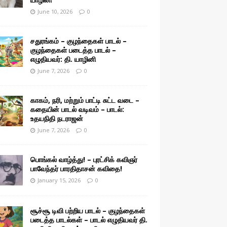
June 10, 2026
0
சதுரங்கம் – குழந்தைகள் பாடல் –
குழந்தைகள் படைத்த பாடல் –
எழுதியவர்: தி. யாழினி
June 7, 2026
0
காகம், நரி, மற்றும் பாட்டி சுட்ட வடை –
கதையின் பாடல் வடிவம் – பாடல்:
உதயநிதி நடராஜன்
June 7, 2026
0
பொங்கல் வாழ்த்து! – புரட்சிக் கவிஞர்
பாவேந்தர் பாரதிதாசன் கவிதை!
January 15, 2026
0
சூச்சூ டிவி பற்றிய பாடல் – குழந்தைகள்
படைத்த பாடல்கள் – பாடல் எழுதியவர் தி.