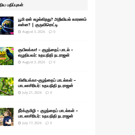
ுதிய பதிப்புகள்
பூமி ஏன் சுழல்கிறது? அறிவியல் காரணம்
என்ன? | குருவிரொட்டி
August 3, 2026
0
குயிலக்கா! – குழந்தைப் பாடல் –
எழுதியவர்: உதயநிதி நடராஜன்
August 3, 2026
0
கிளியக்கா-குழந்தைப் பாடல்கள் –
பாடலாசிரியர்: உதயநிதி நடராஜன்
July 21, 2026
0
நீர்க்குமிழி – குழந்தைப் பாடல்கள் –
பாடலாசிரியர்: உதயநிதி நடராஜன்
July 17, 2026
0