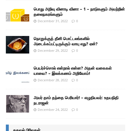
பொது அறிவு வினாடி வினா – 1 – நாடுகளும் அவற்றின்
தலைநகரங்களும்
December 31, 2022
0
நொறுக்குத் தீனி பொட்டலங்களில்
அடைக்கப்பட்டிருக்கும் வாயு எது? ஏன்?
December 29, 2022
0
பெயர்ச்சொல் என்றால் என்ன? அதன் வகைகள்
யாவை? – இலக்கணம் அறிவோம்!
December 28, 2022
0
அவர் தாம் தந்தை பெரியார்! – எழுதியவர்: உதயநிதி
நடராஜன்
December 24, 2022
0
தகவல் பிரிவுகள்