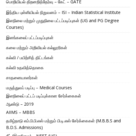
பொறியியல் திறனறித்தேர்வு – கேட் – GATE
இந்திய புள்ளியியல் நிறுவனம் – ISI – Indian Statistical Institute
இளநிலை மற்றும் முதுநிலை பட்டப்படிப்புகள் (UG and PG Degree
Courses)
இளங்கலைப் பட்டப்படிப்புகள்
கலை மற்றும் அறிவியல் கல்லூரிகள்
கல்வி / பயிற்சித் திட்டங்கள்
கல்வி உதவித்தொகை
சாதனையாளர்கள்
மருத்துவப் படிப்பு – Medical Courses
இளநிலைப் பட்டப் படிப்புக்கான சேர்க்கைகள்
ஆண்டு – 2019
AIIMS – MBBS
தமிழ்நாடு எம்.பி.பி.எஸ் மற்றும் பி.டி.எஸ் சேர்க்கைகள் (M.B.B.S and
B.D.S. Admissions)
நீட் (இளநிலை) – NEET (UG)