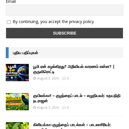
Email
By continuing, you accept the privacy policy
புதிய பதிப்புகள்
பூமி ஏன் சுழல்கிறது? அறிவியல் காரணம் என்ன? |
குருவிரொட்டி
August 3, 2026
0
குயிலக்கா! – குழந்தைப் பாடல் – எழுதியவர்: உதயநிதி
நடராஜன்
August 3, 2026
0
கிளியக்கா-குழந்தைப் பாடல்கள் – பாடலாசிரியர்: