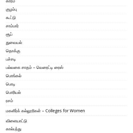
காரம்
குழம்பு
கூட்டு
சாம்பார்
சூப்
துவையல்
தொக்கு
பச்சடி
பல்வகை சாதம் – வெரைட்டி ரைஸ்
பொங்கல்
பொடி
பொரியல்
ரசம்
மகளிர்க் கல்லூரிகள் – Colleges for Women
விளையாட்டு
கால்பந்து