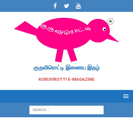
குருவிரொட்டி இணைய இதழ்
KURUVIROTTI E-MAGAZINE