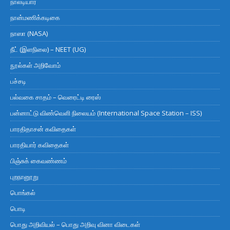
நாலடியார்
நான்மணிக்கடிகை
நாஸா (NASA)
நீட் (இளநிலை) – NEET (UG)
நூல்கள் அறிவோம்
பச்சடி
பல்வகை சாதம் – வெரைட்டி ரைஸ்
பன்னாட்டு விண்வெளி நிலையம் (International Space Station – ISS)
பாரதிதாசன் கவிதைகள்
பாரதியார் கவிதைகள்
பிஞ்சுக் கைவண்ணம்
புறநானூறு
பொங்கல்
பொடி
பொது அறிவியல் – பொது அறிவு வினா விடைகள்