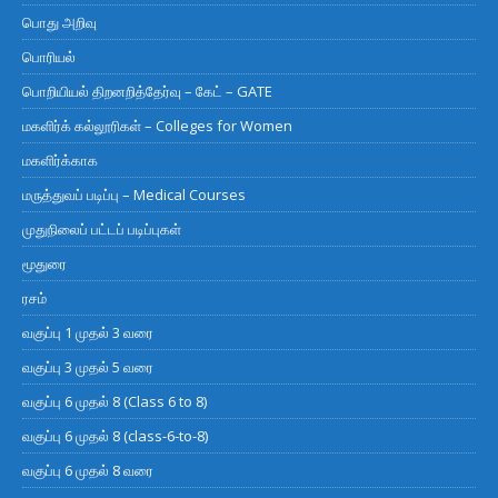
பொது அறிவு
பொரியல்
பொறியியல் திறனறித்தேர்வு – கேட் – GATE
மகளிர்க் கல்லூரிகள் – Colleges for Women
மகளிர்க்காக
மருத்துவப் படிப்பு – Medical Courses
முதுநிலைப் பட்டப் படிப்புகள்
மூதுரை
ரசம்
வகுப்பு 1 முதல் 3 வரை
வகுப்பு 3 முதல் 5 வரை
வகுப்பு 6 முதல் 8 (Class 6 to 8)
வகுப்பு 6 முதல் 8 (class-6-to-8)
வகுப்பு 6 முதல் 8 வரை