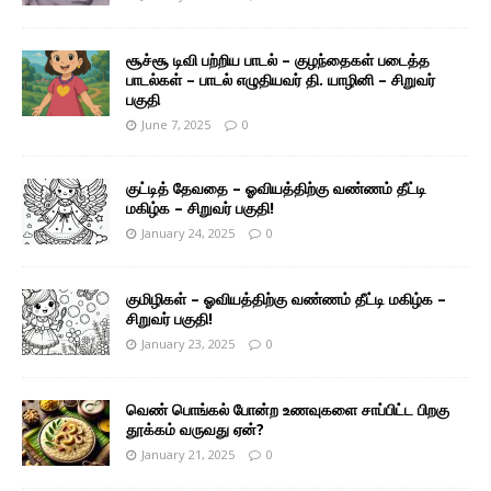
சூச்சூ டிவி பற்றிய பாடல் – குழந்தைகள் படைத்த
பாடல்கள் – பாடல் எழுதியவர் தி. யாழினி – சிறுவர்
பகுதி
June 7, 2025
0
குட்டித் தேவதை – ஓவியத்திற்கு வண்ணம் தீட்டி
மகிழ்க – சிறுவர் பகுதி!
January 24, 2025
0
குமிழிகள் – ஓவியத்திற்கு வண்ணம் தீட்டி மகிழ்க –
சிறுவர் பகுதி!
January 23, 2025
0
வெண் பொங்கல் போன்ற உணவுகளை சாப்பிட்ட பிறகு
தூக்கம் வருவது ஏன்?
January 21, 2025
0