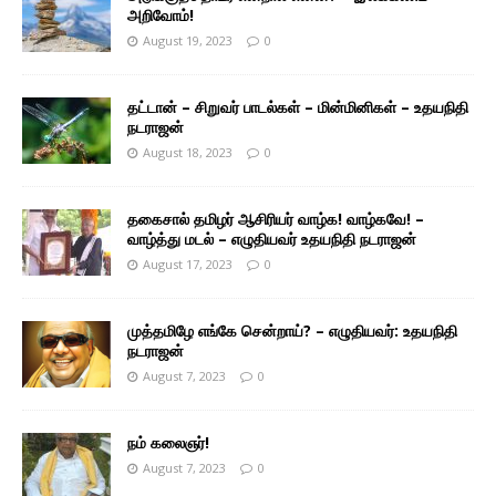
அறிவோம்!
August 19, 2023
0
தட்டான் – சிறுவர் பாடல்கள் – மின்மினிகள் – உதயநிதி
நடராஜன்
August 18, 2023
0
தகைசால் தமிழர் ஆசிரியர் வாழ்க! வாழ்கவே! –
வாழ்த்து மடல் – எழுதியவர் உதயநிதி நடராஜன்
August 17, 2023
0
முத்தமிழே எங்கே சென்றாய்? – எழுதியவர்: உதயநிதி
நடராஜன்
August 7, 2023
0
நம் கலைஞர்!
August 7, 2023
0