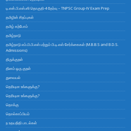
டி.என்.பி.எஸ்.ஸி தொகுதி-4 தேர்வு – TNPSC Group-IV Exam Prep
தமிழின் சிறப்புகள்
தமிழ் கற்போம்
தமிழ்நாடு
தமிழ்நாடு எம்.பி.பி.எஸ் மற்றும் பி.டி.எஸ் சேர்க்கைகள் (M.B.B.S and B.D.S.
Admissions)
திருக்குறள்
தினம் ஒரு குறள்
துவையல்
தெரியுமா உங்களுக்கு?
தெரியுமா உங்களுக்கு?
தொக்கு
தொல்காப்பியம்
ந உதயநிதி பாடல்கள்