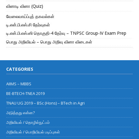
வினாடி வினா (Quiz)
வேலைவாய்ப்புத் தகவல்கள்
டி.என்.பி.எஸ்.சி தேர்வுகள்
டி.என்.பி.எஸ்.ஸி தொகுதி-4 தேர்வு – TNPSC Group-IV Exam Prep
பொது அறிவியல் – பொது அறிவு வினா விடைகள்
CATEGORIES
AIIMS – MBBS
BE-BTECH-TNEA 2019
TNAU UG 2019 – BSc (Hons) – BTech in Agri
அடுத்தது என்ன?
அறிவியல் / தொழில்நுட்பம்
அறிவியல் / பொறியியல் படிப்புகள்