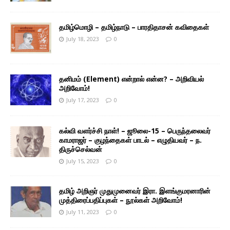
தமிழ்மொழி – தமிழ்நாடு – பாரதிதாசன் கவிதைகள்
July 18, 2023
0
தனிமம் (Element) என்றால் என்ன? – அறிவியல்
அறிவோம்!
July 17, 2023
0
கல்வி வளர்ச்சி நாள்! – ஜூலை-15 – பெருந்தலைவர்
காமராஜர் – குழந்தைகள் பாடல் – எழுதியவர் – ந.
திருச்செல்வன்
July 15, 2023
0
தமிழ் அறிஞர் முதுமுனைவர் இரா. இளங்குமரனாரின்
முத்திரைப்பதிப்புகள் – நூல்கள் அறிவோம்!
July 11, 2023
0