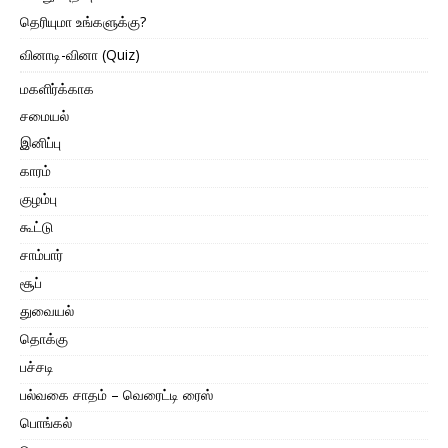
தெரியுமா உங்களுக்கு?
வினாடி-வினா (Quiz)
மகளிர்க்காக
சமையல்
இனிப்பு
காரம்
குழம்பு
கூட்டு
சாம்பார்
சூப்
துவையல்
தொக்கு
பச்சடி
பல்வகை சாதம் – வெரைட்டி ரைஸ்
பொங்கல்