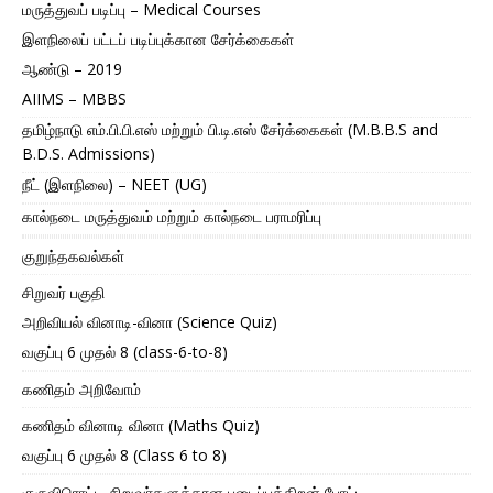
மருத்துவப் படிப்பு – Medical Courses
இளநிலைப் பட்டப் படிப்புக்கான சேர்க்கைகள்
ஆண்டு – 2019
AIIMS – MBBS
தமிழ்நாடு எம்.பி.பி.எஸ் மற்றும் பி.டி.எஸ் சேர்க்கைகள் (M.B.B.S and
B.D.S. Admissions)
நீட் (இளநிலை) – NEET (UG)
கால்நடை மருத்துவம் மற்றும் கால்நடை பராமரிப்பு
குறுந்தகவல்கள்
சிறுவர் பகுதி
அறிவியல் வினாடி-வினா (Science Quiz)
வகுப்பு 6 முதல் 8 (class-6-to-8)
கணிதம் அறிவோம்
கணிதம் வினாடி வினா (Maths Quiz)
வகுப்பு 6 முதல் 8 (Class 6 to 8)
குருவிரொட்டி சிறுவர்களுக்கான படைப்புத்திறன் போட்டி