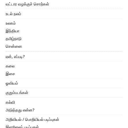
வட்டார வழக்குச் சொற்கள்
உடல் நலம்
உலகம்
இந்தியா
தமிழ்நாடு
சென்னை
ஏன், எப்படி?
கலை
இசை
ஓவியம்
குறும்படங்கள்
கல்வி
அடுத்தது என்ன?
அறிவியல் / பொறியியல் படிப்புகள்
இளநிலைப் படிப்புகள்