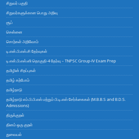
சிறுவர் பகுதி
சிறுவர்களுக்கான பொது அறிவு
சூப்
சென்னை
சொற்கள் அறிவோம்
டி.என்.பி.எஸ்.சி தேர்வுகள்
டி.என்.பி.எஸ்.ஸி தொகுதி-4 தேர்வு – TNPSC Group-IV Exam Prep
தமிழின் சிறப்புகள்
தமிழ் கற்போம்
தமிழ்நாடு
தமிழ்நாடு எம்.பி.பி.எஸ் மற்றும் பி.டி.எஸ் சேர்க்கைகள் (M.B.B.S and B.D.S.
Admissions)
திருக்குறள்
தினம் ஒரு குறள்
துவையல்