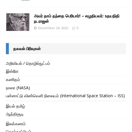
அவர் தாம் தந்தை பெரியார்! – எழுதியவர்: உதயநிதி
நடராஜன்
December 24, 2022
0
தகவல் பிரிவுகள்
அறிவியல் / தொழில்நுட்பம்
இஸ்ரோ
கணிதம்
நாஸா (NASA)
பன்னாட்டு விண்வெளி நிலையம் (International Space Station – ISS)
இயல் தமிழ்
ஆத்திசூடி
இலக்கணம்
தொல்காப்பியம்