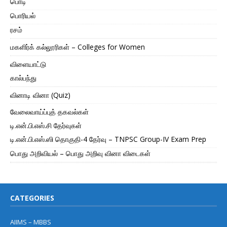
பொடி
பொரியல்
ரசம்
மகளிர்க் கல்லூரிகள் – Colleges for Women
விளையாட்டு
கால்பந்து
வினாடி வினா (Quiz)
வேலைவாய்ப்புத் தகவல்கள்
டி.என்.பி.எஸ்.சி தேர்வுகள்
டி.என்.பி.எஸ்.ஸி தொகுதி-4 தேர்வு – TNPSC Group-IV Exam Prep
பொது அறிவியல் – பொது அறிவு வினா விடைகள்
CATEGORIES
AIIMS – MBBS