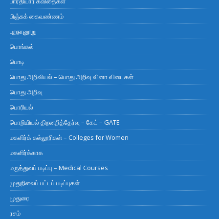
பாரதியார் கவிதைகள்
பிஞ்சுக் கைவண்ணம்
புறநானூறு
பொங்கல்
பொடி
பொது அறிவியல் – பொது அறிவு வினா விடைகள்
பொது அறிவு
பொரியல்
பொறியியல் திறனறித்தேர்வு – கேட் – GATE
மகளிர்க் கல்லூரிகள் – Colleges for Women
மகளிர்க்காக
மருத்துவப் படிப்பு – Medical Courses
முதுநிலைப் பட்டப் படிப்புகள்
மூதுரை
ரசம்