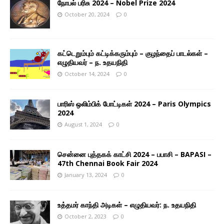
நோபல் பரிசு 2024 – Nobel Prize 2024
October 20, 2024
0
கட்டெறும்பும் கட்டிக்கரும்பும் – குழந்தைப் பாடல்கள் –
எழுதியவர் – ந. உதயநிதி
October 14, 2024
0
பாரிஸ் ஒலிம்பிக் போட்டிகள் 2024 – Paris Olympics
2024
August 1, 2024
0
சென்னை புத்தகக் காட்சி 2024 – பபாசி – BAPASI –
47th Chennai Book Fair 2024
January 13, 2024
0
உத்தமர் காந்தி அடிகள் – எழுதியவர்: ந. உதயநிதி
October 2, 2023
0