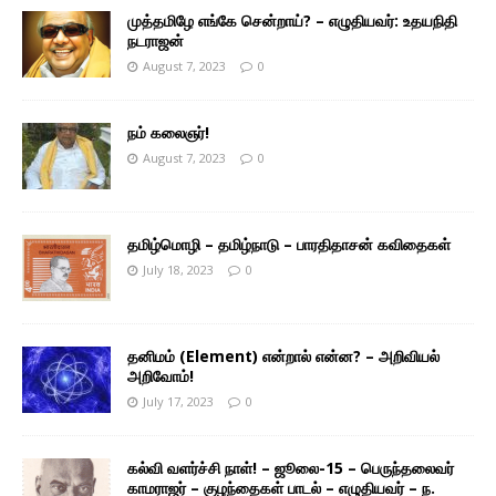
முத்தமிழே எங்கே சென்றாய்? – எழுதியவர்: உதயநிதி
நடராஜன்
August 7, 2023
0
நம் கலைஞர்!
August 7, 2023
0
தமிழ்மொழி – தமிழ்நாடு – பாரதிதாசன் கவிதைகள்
July 18, 2023
0
தனிமம் (Element) என்றால் என்ன? – அறிவியல்
அறிவோம்!
July 17, 2023
0
கல்வி வளர்ச்சி நாள்! – ஜூலை-15 – பெருந்தலைவர்
காமராஜர் – குழந்தைகள் பாடல் – எழுதியவர் – ந.