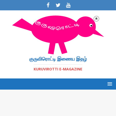
குருவிரொட்டி இணைய இதழ்
KURUVIROTTI E-MAGAZINE