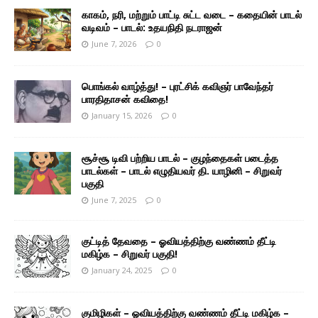
காகம், நரி, மற்றும் பாட்டி சுட்ட வடை – கதையின் பாடல்
வடிவம் – பாடல்: உதயநிதி நடராஜன்
June 7, 2026
0
பொங்கல் வாழ்த்து! – புரட்சிக் கவிஞர் பாவேந்தர்
பாரதிதாசன் கவிதை!
January 15, 2026
0
சூச்சூ டிவி பற்றிய பாடல் – குழந்தைகள் படைத்த
பாடல்கள் – பாடல் எழுதியவர் தி. யாழினி – சிறுவர்
பகுதி
June 7, 2025
0
குட்டித் தேவதை – ஓவியத்திற்கு வண்ணம் தீட்டி
மகிழ்க – சிறுவர் பகுதி!
January 24, 2025
0
குமிழிகள் – ஓவியத்திற்கு வண்ணம் தீட்டி மகிழ்க –