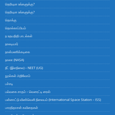
தெரியுமா உங்களுக்கு?
தெரியுமா உங்களுக்கு?
தொக்கு
தொல்காப்பியம்
ந உதயநிதி பாடல்கள்
நாலடியார்
நான்மணிக்கடிகை
நாஸா (NASA)
நீட் (இளநிலை) – NEET (UG)
நூல்கள் அறிவோம்
பச்சடி
பல்வகை சாதம் – வெரைட்டி ரைஸ்
பன்னாட்டு விண்வெளி நிலையம் (International Space Station – ISS)
பாரதிதாசன் கவிதைகள்