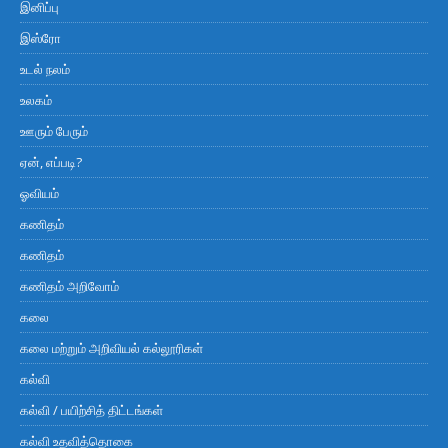
இனிப்பு
இஸ்ரோ
உடல் நலம்
உலகம்
ஊரும் பேரும்
ஏன், எப்படி?
ஓவியம்
கணிதம்
கணிதம்
கணிதம் அறிவோம்
கலை
கலை மற்றும் அறிவியல் கல்லூரிகள்
கல்வி
கல்வி / பயிற்சித் திட்டங்கள்
கல்வி உதவித்தொகை