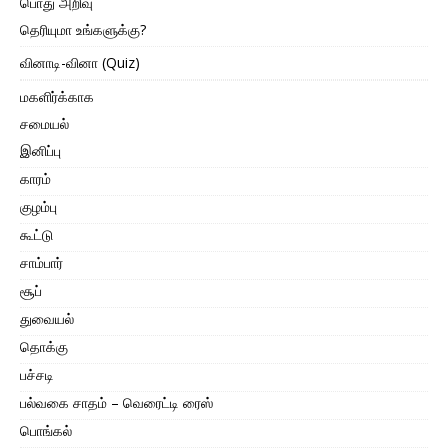
பொது அறிவு
தெரியுமா உங்களுக்கு?
வினாடி-வினா (Quiz)
மகளிர்க்காக
சமையல்
இனிப்பு
காரம்
குழம்பு
கூட்டு
சாம்பார்
சூப்
துவையல்
தொக்கு
பச்சடி
பல்வகை சாதம் – வெரைட்டி ரைஸ்
பொங்கல்