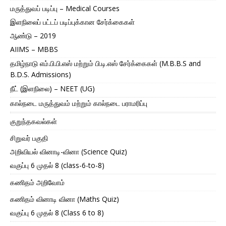
மருத்துவப் படிப்பு – Medical Courses
இளநிலைப் பட்டப் படிப்புக்கான சேர்க்கைகள்
ஆண்டு – 2019
AIIMS – MBBS
தமிழ்நாடு எம்.பி.பி.எஸ் மற்றும் பி.டி.எஸ் சேர்க்கைகள் (M.B.B.S and
B.D.S. Admissions)
நீட் (இளநிலை) – NEET (UG)
கால்நடை மருத்துவம் மற்றும் கால்நடை பராமரிப்பு
குறுந்தகவல்கள்
சிறுவர் பகுதி
அறிவியல் வினாடி-வினா (Science Quiz)
வகுப்பு 6 முதல் 8 (class-6-to-8)
கணிதம் அறிவோம்
கணிதம் வினாடி வினா (Maths Quiz)
வகுப்பு 6 முதல் 8 (Class 6 to 8)