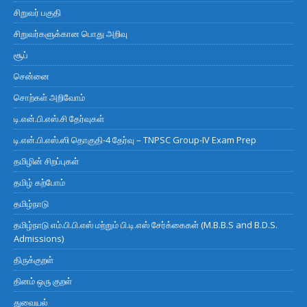
சிறுவர் பகுதி
சிறுவர்களுக்கான பொது அறிவு
சூப்
சென்னை
சொற்கள் அறிவோம்
டி.என்.பி.எஸ்.சி தேர்வுகள்
டி.என்.பி.எஸ்.ஸி தொகுதி-4 தேர்வு – TNPSC Group-IV Exam Prep
தமிழின் சிறப்புகள்
தமிழ் கற்போம்
தமிழ்நாடு
தமிழ்நாடு எம்.பி.பி.எஸ் மற்றும் பி.டி.எஸ் சேர்க்கைகள் (M.B.B.S and B.D.S.
Admissions)
திருக்குறள்
தினம் ஒரு குறள்
துவையல்