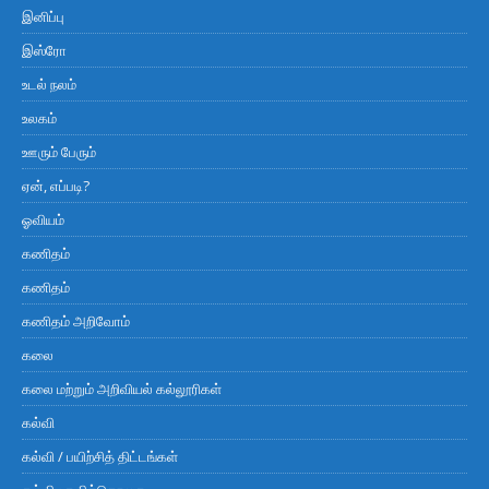
இனிப்பு
இஸ்ரோ
உடல் நலம்
உலகம்
ஊரும் பேரும்
ஏன், எப்படி?
ஓவியம்
கணிதம்
கணிதம்
கணிதம் அறிவோம்
கலை
கலை மற்றும் அறிவியல் கல்லூரிகள்
கல்வி
கல்வி / பயிற்சித் திட்டங்கள்