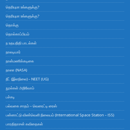
தெரியுமா உங்களுக்கு?
தெரியுமா உங்களுக்கு?
தொக்கு
தொல்காப்பியம்
ந உதயநிதி பாடல்கள்
நாலடியார்
நான்மணிக்கடிகை
நாஸா (NASA)
நீட் (இளநிலை) – NEET (UG)
நூல்கள் அறிவோம்
பச்சடி
பல்வகை சாதம் – வெரைட்டி ரைஸ்
பன்னாட்டு விண்வெளி நிலையம் (International Space Station – ISS)
பாரதிதாசன் கவிதைகள்