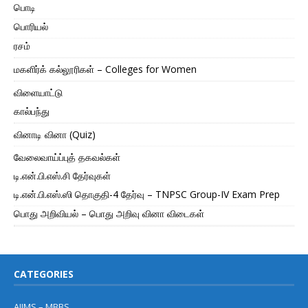
பொடி
பொரியல்
ரசம்
மகளிர்க் கல்லூரிகள் – Colleges for Women
விளையாட்டு
கால்பந்து
வினாடி வினா (Quiz)
வேலைவாய்ப்புத் தகவல்கள்
டி.என்.பி.எஸ்.சி தேர்வுகள்
டி.என்.பி.எஸ்.ஸி தொகுதி-4 தேர்வு – TNPSC Group-IV Exam Prep
பொது அறிவியல் – பொது அறிவு வினா விடைகள்
CATEGORIES
AIIMS – MBBS