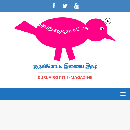
குருவிரொட்டி இணைய இதழ்
KURUVIROTTI E-MAGAZINE