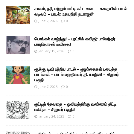
காகம், நரி, மற்றும் பாட்டி சுட்ட வடை – கதையின் பாடல்
வடிவம் – பாடல்: உதயநிதி நடராஜன்
June 7, 2026
0
பொங்கல் வாழ்த்து! – புரட்சிக் கவிஞர் பாவேந்தர்
பாரதிதாசன் கவிதை!
January 15, 2026
0
சூச்சூ டிவி பற்றிய பாடல் – குழந்தைகள் படைத்த
பாடல்கள் – பாடல் எழுதியவர் தி. யாழினி – சிறுவர்
பகுதி
June 7, 2025
0
குட்டித் தேவதை – ஓவியத்திற்கு வண்ணம் தீட்டி
மகிழ்க – சிறுவர் பகுதி!
January 24, 2025
0