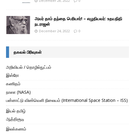
December 28, 2022
0
அவர் தாம் தந்தை பெரியார்! – எழுதியவர்: உதயநிதி
நடராஜன்
December 24, 2022
0
தகவல் பிரிவுகள்
அறிவியல் / தொழில்நுட்பம்
இஸ்ரோ
கணிதம்
நாஸா (NASA)
பன்னாட்டு விண்வெளி நிலையம் (International Space Station – ISS)
இயல் தமிழ்
ஆத்திசூடி
இலக்கணம்