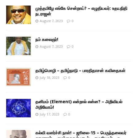
முத்தமிழே எங்கே சென்றாய்? – எழுதியவர்: உதயநிதி
நடராஜன்
August 7, 2023
0
நம் கலைஞர்!
August 7, 2023
0
தமிழ்மொழி – தமிழ்நாடு – பாரதிதாசன் கவிதைகள்
July 18, 2023
0
தனிமம் (Element) என்றால் என்ன? – அறிவியல்
அறிவோம்!
July 17, 2023
0
கல்வி வளர்ச்சி நாள்! – ஜூலை-15 – பெருந்தலைவர்