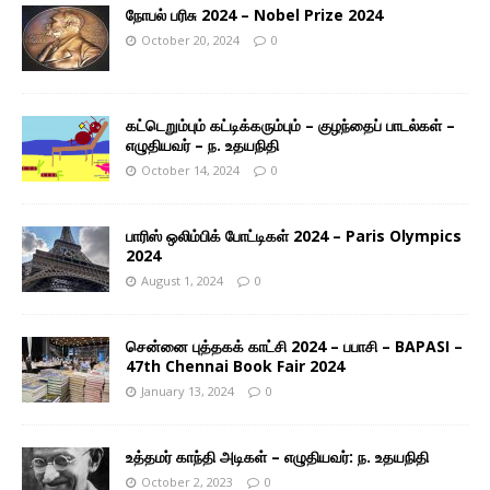
நோபல் பரிசு 2024 – Nobel Prize 2024
October 20, 2024
0
கட்டெறும்பும் கட்டிக்கரும்பும் – குழந்தைப் பாடல்கள் –
எழுதியவர் – ந. உதயநிதி
October 14, 2024
0
பாரிஸ் ஒலிம்பிக் போட்டிகள் 2024 – Paris Olympics
2024
August 1, 2024
0
சென்னை புத்தகக் காட்சி 2024 – பபாசி – BAPASI –
47th Chennai Book Fair 2024
January 13, 2024
0
உத்தமர் காந்தி அடிகள் – எழுதியவர்: ந. உதயநிதி
October 2, 2023
0