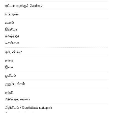
வட்டார வழக்குச் சொற்கள்
உடல் நலம்
உலகம்
இந்தியா
தமிழ்நாடு
சென்னை
ஏன், எப்படி?
கலை
இசை
ஓவியம்
குறும்படங்கள்
கல்வி
அடுத்தது என்ன?
அறிவியல் / பொறியியல் படிப்புகள்