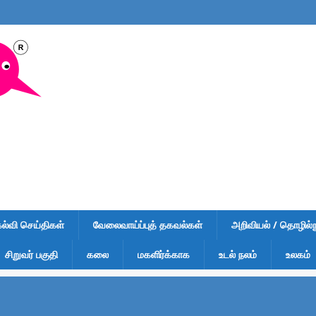
கல்வி செய்திகள்
வேலைவாய்ப்புத் தகவல்கள்
அறிவியல் / தொழில்நு
சிறுவர் பகுதி
கலை
மகளிர்க்காக
உடல் நலம்
உலகம்