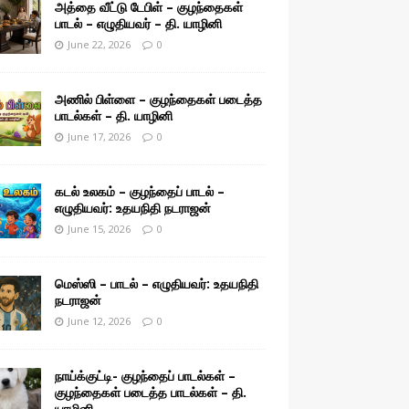
அத்தை வீட்டு டேபிள் – குழந்தைகள்
பாடல் – எழுதியவர் – தி. யாழினி
June 22, 2026
0
அணில் பிள்ளை – குழந்தைகள் படைத்த
பாடல்கள் – தி. யாழினி
June 17, 2026
0
கடல் உலகம் – குழந்தைப் பாடல் –
எழுதியவர்: உதயநிதி நடராஜன்
June 15, 2026
0
மெஸ்ஸி – பாடல் – எழுதியவர்: உதயநிதி
நடராஜன்
June 12, 2026
0
நாய்க்குட்டி- குழந்தைப் பாடல்கள் –
குழந்தைகள் படைத்த பாடல்கள் – தி.
யாழினி