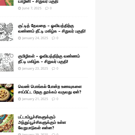
யாழினி – சிறுவர் பகுதி
June 7, 2025
0
குட்டித் தேவதை – ஓவியத்திற்கு
வண்ணம் தீட்டி மகிழ்க – சிறுவர் பகுதி!
January 24, 2025
0
குமிழிகள் – ஓவியத்திற்கு வண்ணம்
தீட்டி மகிழ்க – சிறுவர் பகுதி!
January 23, 2025
0
வெண் பொங்கல் போன்ற உணவுகளை
சாப்பிட்ட பிறகு தூக்கம் வருவது ஏன்?
January 21, 2025
0
பட்டாம்பூச்சிகளுக்கும்
அந்துப்பூச்சிகளுக்கும் உள்ள
வேறுபாடுகள் என்ன?
January 19, 2025
0