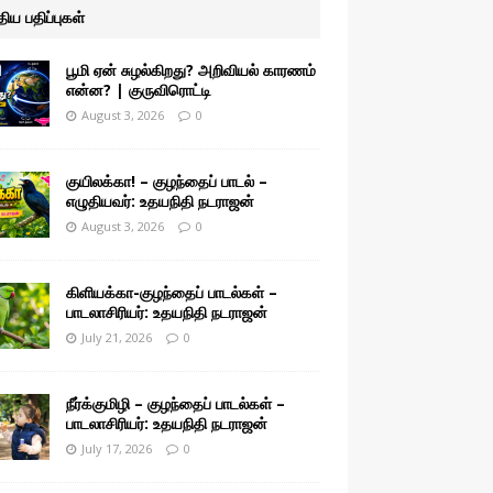
ுதிய பதிப்புகள்
பூமி ஏன் சுழல்கிறது? அறிவியல் காரணம்
என்ன? | குருவிரொட்டி
August 3, 2026
0
குயிலக்கா! – குழந்தைப் பாடல் –
எழுதியவர்: உதயநிதி நடராஜன்
August 3, 2026
0
கிளியக்கா-குழந்தைப் பாடல்கள் –
பாடலாசிரியர்: உதயநிதி நடராஜன்
July 21, 2026
0
நீர்க்குமிழி – குழந்தைப் பாடல்கள் –
பாடலாசிரியர்: உதயநிதி நடராஜன்
July 17, 2026
0