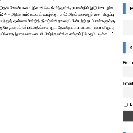
ுதல் வேண்டாமை இலான்அடி சேர்ந்தார்க்குயாண்டும் இடும்பை இல
F
ன்றால் என்ன? – சொல்லின் வகைகள் யாவை? – இலக்கணம் அறிவோம்!
்: 4 – அதிகாரம்: கடவுள் வாழ்த்து, பால்: அறம் கலைஞர் உரை விருப்பு
்பற்றுத் தன்னலமின்றித் திகழ்கின்றவரைப் பின்பற்றி நடப்பவர்களுக்கு
துமே துன்பம் ஏற்படுவதில்லை. ஞா. தேவநேயப் பாவாணர் உரை விருப்பு
எழுத்துகளின் வகைகள் – இலக்கணம் அறிவோம்
இயல் தமிழ்
்பில்லாத இறைவனடியைச் சேர்ந்தவர்க்கு எங்கும்
[ மேலும் படிக்க …]
மொழியின் இலக்கண வகைகள் – இலக்கணம் அறிவோம்
இலக்கணம்
S
அறிவோம்! – இந்திய எண் முறை மற்றும் பன்னாட்டு எண் முறை (Indian and
First
)
கணிதம்
தொகை என்றால் என்ன? – இலக்கணம்
இலக்கணம்
ல்கிறது? அறிவியல் காரணம் என்ன? | குருவிரொட்டி
அறிவியல் /
Email
By