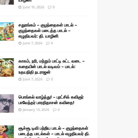
June 10, 2026
0
சதுரங்கம் – குழந்தைகள் பாடல் –
குழந்தைகள் படைத்த பாடல் –
எழுதியவர்: தி. யாழினி
June 7, 2026
0
காகம், நரி, மற்றும் பாட்டி சுட்ட வடை –
கதையின் பாடல் வடிவம் – பாடல்:
உதயநிதி நடராஜன்
June 7, 2026
0
பொங்கல் வாழ்த்து! – புரட்சிக் கவிஞர்
பாவேந்தர் பாரதிதாசன் கவிதை!
January 15, 2026
0
சூச்சூ டிவி பற்றிய பாடல் – குழந்தைகள்
படைத்த பாடல்கள் – பாடல் எழுதியவர் தி.