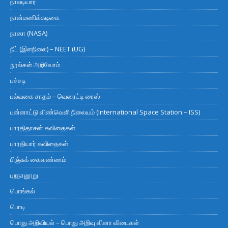
நாலடியார்
நான்மணிக்கடிகை
நாஸா (NASA)
நீட் (இளநிலை) – NEET (UG)
நூல்கள் அறிவோம்
பச்சடி
பல்வகை சாதம் – வெரைட்டி ரைஸ்
பன்னாட்டு விண்வெளி நிலையம் (International Space Station – ISS)
பாரதிதாசன் கவிதைகள்
பாரதியார் கவிதைகள்
பிஞ்சுக் கைவண்ணம்
புறநானூறு
பொங்கல்
பொடி
பொது அறிவியல் – பொது அறிவு வினா விடைகள்