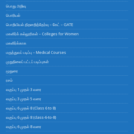
பொது அறிவு
பொரியல்
பொறியியல் திறனறித்தேர்வு – கேட் – GATE
மகளிர்க் கல்லூரிகள் – Colleges for Women
மகளிர்க்காக
மருத்துவப் படிப்பு – Medical Courses
முதுநிலைப் பட்டப் படிப்புகள்
மூதுரை
ரசம்
வகுப்பு 1 முதல் 3 வரை
வகுப்பு 3 முதல் 5 வரை
வகுப்பு 6 முதல் 8 (Class 6 to 8)
வகுப்பு 6 முதல் 8 (class-6-to-8)
வகுப்பு 6 முதல் 8 வரை