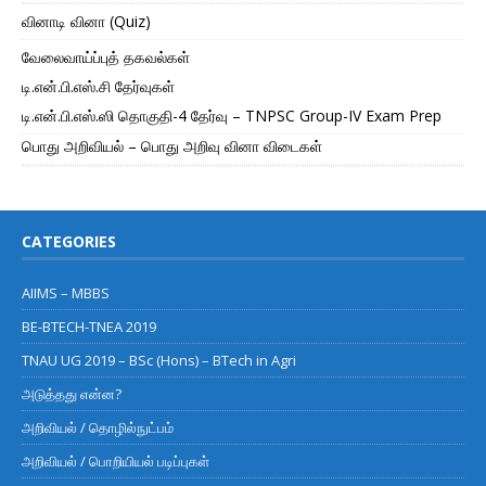
வினாடி வினா (Quiz)
வேலைவாய்ப்புத் தகவல்கள்
டி.என்.பி.எஸ்.சி தேர்வுகள்
டி.என்.பி.எஸ்.ஸி தொகுதி-4 தேர்வு – TNPSC Group-IV Exam Prep
பொது அறிவியல் – பொது அறிவு வினா விடைகள்
CATEGORIES
AIIMS – MBBS
BE-BTECH-TNEA 2019
TNAU UG 2019 – BSc (Hons) – BTech in Agri
அடுத்தது என்ன?
அறிவியல் / தொழில்நுட்பம்
அறிவியல் / பொறியியல் படிப்புகள்