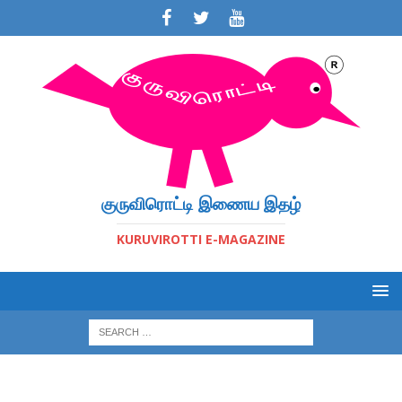
குருவிரொட்டி இணைய இதழ்
KURUVIROTTI E-MAGAZINE