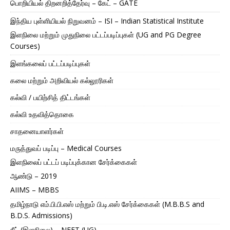
பொறியியல் திறனறித்தேர்வு – கேட் – GATE
இந்திய புள்ளியியல் நிறுவனம் – ISI – Indian Statistical Institute
இளநிலை மற்றும் முதுநிலை பட்டப்படிப்புகள் (UG and PG Degree
Courses)
இளங்கலைப் பட்டப்படிப்புகள்
கலை மற்றும் அறிவியல் கல்லூரிகள்
கல்வி / பயிற்சித் திட்டங்கள்
கல்வி உதவித்தொகை
சாதனையாளர்கள்
மருத்துவப் படிப்பு – Medical Courses
இளநிலைப் பட்டப் படிப்புக்கான சேர்க்கைகள்
ஆண்டு – 2019
AIIMS – MBBS
தமிழ்நாடு எம்.பி.பி.எஸ் மற்றும் பி.டி.எஸ் சேர்க்கைகள் (M.B.B.S and
B.D.S. Admissions)
நீட் (இளநிலை) – NEET (UG)