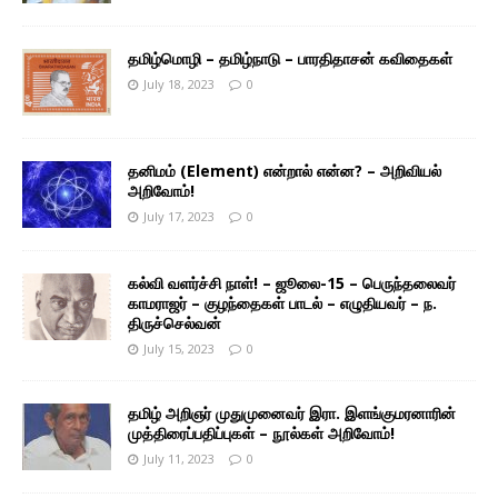
தமிழ்மொழி – தமிழ்நாடு – பாரதிதாசன் கவிதைகள்
July 18, 2023
0
தனிமம் (Element) என்றால் என்ன? – அறிவியல்
அறிவோம்!
July 17, 2023
0
கல்வி வளர்ச்சி நாள்! – ஜூலை-15 – பெருந்தலைவர்
காமராஜர் – குழந்தைகள் பாடல் – எழுதியவர் – ந.
திருச்செல்வன்
July 15, 2023
0
தமிழ் அறிஞர் முதுமுனைவர் இரா. இளங்குமரனாரின்
முத்திரைப்பதிப்புகள் – நூல்கள் அறிவோம்!
July 11, 2023
0