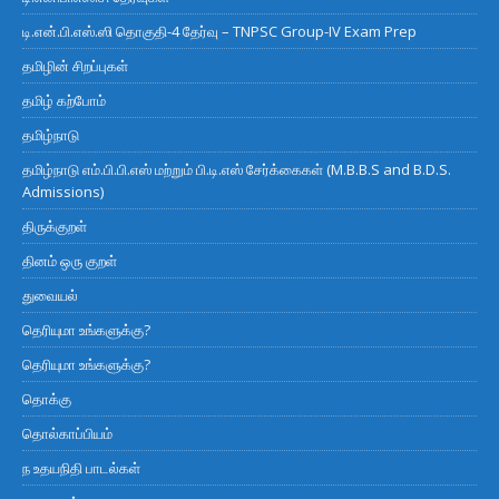
டி.என்.பி.எஸ்.ஸி தொகுதி-4 தேர்வு – TNPSC Group-IV Exam Prep
தமிழின் சிறப்புகள்
தமிழ் கற்போம்
தமிழ்நாடு
தமிழ்நாடு எம்.பி.பி.எஸ் மற்றும் பி.டி.எஸ் சேர்க்கைகள் (M.B.B.S and B.D.S.
Admissions)
திருக்குறள்
தினம் ஒரு குறள்
துவையல்
தெரியுமா உங்களுக்கு?
தெரியுமா உங்களுக்கு?
தொக்கு
தொல்காப்பியம்
ந உதயநிதி பாடல்கள்