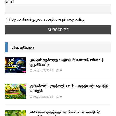
Email
By continuing, you accept the privacy policy
புதிய பதிப்புகள்
பூமி ஏன் சுழல்கிறது? அறிவியல் காரணம் என்ன? |
குருவிரொட்டி
August 3, 2026
0
குயிலக்கா! – குழந்தைப் பாடல் – எழுதியவர்: உதயநிதி
நடராஜன்
August 3, 2026
0
கிளியக்கா-குழந்தைப் பாடல்கள் – பாடலாசிரியர்: