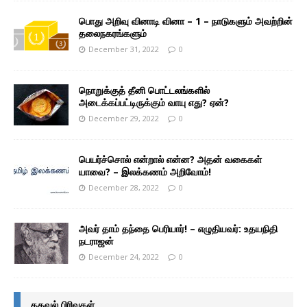
பொது அறிவு வினாடி வினா – 1 – நாடுகளும் அவற்றின்
தலைநகரங்களும்
December 31, 2022
0
நொறுக்குத் தீனி பொட்டலங்களில்
அடைக்கப்பட்டிருக்கும் வாயு எது? ஏன்?
December 29, 2022
0
பெயர்ச்சொல் என்றால் என்ன? அதன் வகைகள்
யாவை? – இலக்கணம் அறிவோம்!
December 28, 2022
0
அவர் தாம் தந்தை பெரியார்! – எழுதியவர்: உதயநிதி
நடராஜன்
December 24, 2022
0
தகவல் பிரிவுகள்