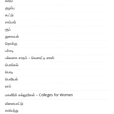
காரம்
குழம்பு
கூட்டு
சாம்பார்
சூப்
துவையல்
தொக்கு
பச்சடி
பல்வகை சாதம் – வெரைட்டி ரைஸ்
பொங்கல்
பொடி
பொரியல்
ரசம்
மகளிர்க் கல்லூரிகள் – Colleges for Women
விளையாட்டு
கால்பந்து