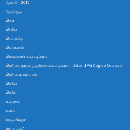
ஆண்டு – 2019
ஆத்திசூடி
இசை
இந்தியா
இயல் தமிழ்
இலக்கணம்
இளங்கலைப் பட்டப்படிப்புகள்
இளநிலை மற்றும் முதுநிலை பட்டப்படிப்புகள் (UG and PG Degree Courses)
இளநிலைப் படிப்புகள்
இனிப்பு
இஸ்ரோ
உடல் நலம்
உலகம்
ஊரும் பேரும்
ஏன், எப்படி?