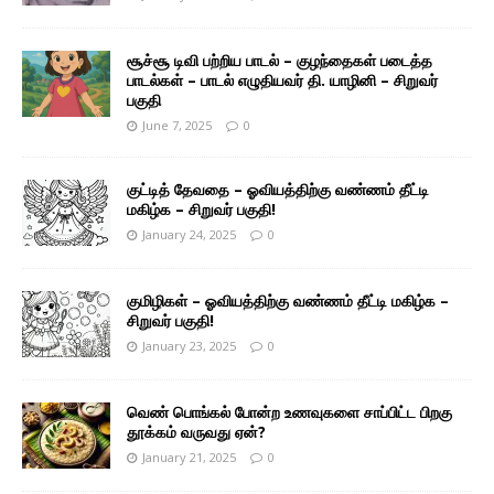
சூச்சூ டிவி பற்றிய பாடல் – குழந்தைகள் படைத்த
பாடல்கள் – பாடல் எழுதியவர் தி. யாழினி – சிறுவர்
பகுதி
June 7, 2025
0
குட்டித் தேவதை – ஓவியத்திற்கு வண்ணம் தீட்டி
மகிழ்க – சிறுவர் பகுதி!
January 24, 2025
0
குமிழிகள் – ஓவியத்திற்கு வண்ணம் தீட்டி மகிழ்க –
சிறுவர் பகுதி!
January 23, 2025
0
வெண் பொங்கல் போன்ற உணவுகளை சாப்பிட்ட பிறகு
தூக்கம் வருவது ஏன்?
January 21, 2025
0