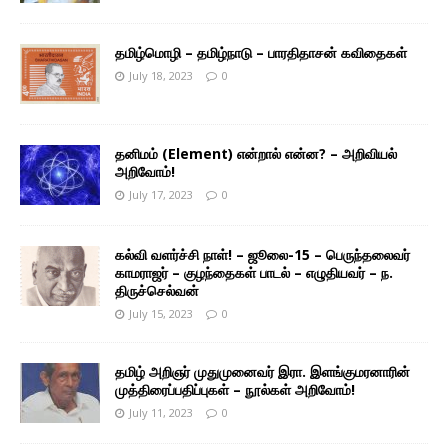
தமிழ்மொழி – தமிழ்நாடு – பாரதிதாசன் கவிதைகள்
July 18, 2023
0
தனிமம் (Element) என்றால் என்ன? – அறிவியல்
அறிவோம்!
July 17, 2023
0
கல்வி வளர்ச்சி நாள்! – ஜூலை-15 – பெருந்தலைவர்
காமராஜர் – குழந்தைகள் பாடல் – எழுதியவர் – ந.
திருச்செல்வன்
July 15, 2023
0
தமிழ் அறிஞர் முதுமுனைவர் இரா. இளங்குமரனாரின்
முத்திரைப்பதிப்புகள் – நூல்கள் அறிவோம்!
July 11, 2023
0