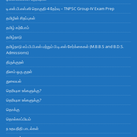
டி.என்.பி.எஸ்.ஸி தொகுதி-4 தேர்வு – TNPSC Group-IV Exam Prep
தமிழின் சிறப்புகள்
தமிழ் கற்போம்
தமிழ்நாடு
தமிழ்நாடு எம்.பி.பி.எஸ் மற்றும் பி.டி.எஸ் சேர்க்கைகள் (M.B.B.S and B.D.S.
Admissions)
திருக்குறள்
தினம் ஒரு குறள்
துவையல்
தெரியுமா உங்களுக்கு?
தெரியுமா உங்களுக்கு?
தொக்கு
தொல்காப்பியம்
ந உதயநிதி பாடல்கள்