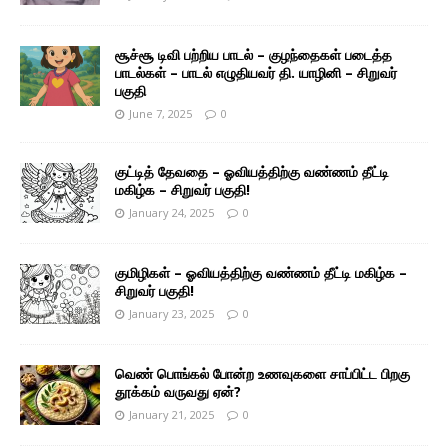
சூச்சூ டிவி பற்றிய பாடல் – குழந்தைகள் படைத்த
பாடல்கள் – பாடல் எழுதியவர் தி. யாழினி – சிறுவர்
பகுதி
June 7, 2025
0
குட்டித் தேவதை – ஓவியத்திற்கு வண்ணம் தீட்டி
மகிழ்க – சிறுவர் பகுதி!
January 24, 2025
0
குமிழிகள் – ஓவியத்திற்கு வண்ணம் தீட்டி மகிழ்க –
சிறுவர் பகுதி!
January 23, 2025
0
வெண் பொங்கல் போன்ற உணவுகளை சாப்பிட்ட பிறகு
தூக்கம் வருவது ஏன்?
January 21, 2025
0