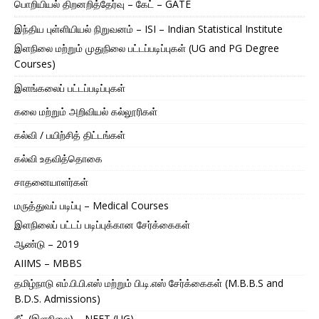
பொறியியல் திறனறித்தேர்வு – கேட் – GATE
இந்திய புள்ளியியல் நிறுவனம் – ISI – Indian Statistical Institute
இளநிலை மற்றும் முதுநிலை பட்டப்படிப்புகள் (UG and PG Degree
Courses)
இளங்கலைப் பட்டப்படிப்புகள்
கலை மற்றும் அறிவியல் கல்லூரிகள்
கல்வி / பயிற்சித் திட்டங்கள்
கல்வி உதவித்தொகை
சாதனையாளர்கள்
மருத்துவப் படிப்பு – Medical Courses
இளநிலைப் பட்டப் படிப்புக்கான சேர்க்கைகள்
ஆண்டு – 2019
AIIMS – MBBS
தமிழ்நாடு எம்.பி.பி.எஸ் மற்றும் பி.டி.எஸ் சேர்க்கைகள் (M.B.B.S and
B.D.S. Admissions)
நீட் (இளநிலை) – NEET (UG)