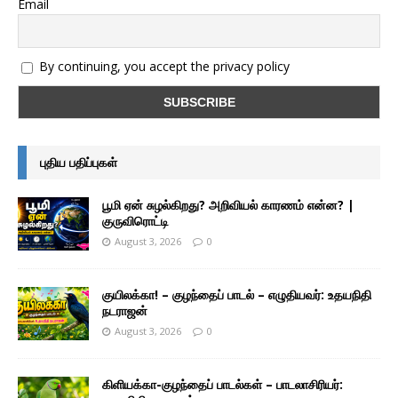
Email
By continuing, you accept the privacy policy
புதிய பதிப்புகள்
பூமி ஏன் சுழல்கிறது? அறிவியல் காரணம் என்ன? |
குருவிரொட்டி
August 3, 2026
0
குயிலக்கா! – குழந்தைப் பாடல் – எழுதியவர்: உதயநிதி
நடராஜன்
August 3, 2026
0
கிளியக்கா-குழந்தைப் பாடல்கள் – பாடலாசிரியர்: