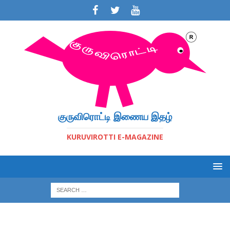
குருவிரொட்டி இணைய இதழ்
KURUVIROTTI E-MAGAZINE