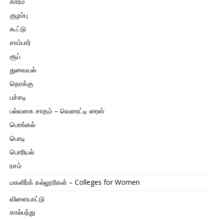
காரம்
குழம்பு
கூட்டு
சாம்பார்
சூப்
துவையல்
தொக்கு
பச்சடி
பல்வகை சாதம் – வெரைட்டி ரைஸ்
பொங்கல்
பொடி
பொரியல்
ரசம்
மகளிர்க் கல்லூரிகள் – Colleges for Women
விளையாட்டு
கால்பந்து