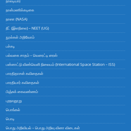
நாலடியார்
நான்மணிக்கடிகை
நாஸா (NASA)
நீட் (இளநிலை) – NEET (UG)
நூல்கள் அறிவோம்
பச்சடி
பல்வகை சாதம் – வெரைட்டி ரைஸ்
பன்னாட்டு விண்வெளி நிலையம் (International Space Station – ISS)
பாரதிதாசன் கவிதைகள்
பாரதியார் கவிதைகள்
பிஞ்சுக் கைவண்ணம்
புறநானூறு
பொங்கல்
பொடி
பொது அறிவியல் – பொது அறிவு வினா விடைகள்