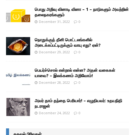
பொது அறிவு வினாடி வினா – 1 – நாடுகளும் அவற்றின்
தலைநகரங்களும்
December 31, 2022
0
நொறுக்குத் தீனி பொட்டலங்களில்
அடைக்கப்பட்டிருக்கும் வாயு எது? ஏன்?
December 29, 2022
0
பெயர்ச்சொல் என்றால் என்ன? அதன் வகைகள்
யாவை? – இலக்கணம் அறிவோம்!
December 28, 2022
0
அவர் தாம் தந்தை பெரியார்! – எழுதியவர்: உதயநிதி
நடராஜன்
December 24, 2022
0
தகவல் பிரிவுகள்