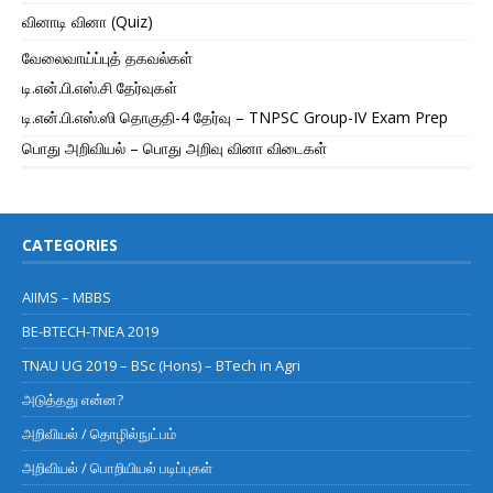
வினாடி வினா (Quiz)
வேலைவாய்ப்புத் தகவல்கள்
டி.என்.பி.எஸ்.சி தேர்வுகள்
டி.என்.பி.எஸ்.ஸி தொகுதி-4 தேர்வு – TNPSC Group-IV Exam Prep
பொது அறிவியல் – பொது அறிவு வினா விடைகள்
CATEGORIES
AIIMS – MBBS
BE-BTECH-TNEA 2019
TNAU UG 2019 – BSc (Hons) – BTech in Agri
அடுத்தது என்ன?
அறிவியல் / தொழில்நுட்பம்
அறிவியல் / பொறியியல் படிப்புகள்