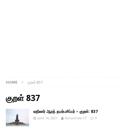
HOME
குறள் 837
குறள் 837
ஏதிலார் ஆரத் தமர்பசிப்பர் – குறள்: 837
June 16, 2021
Kuruvirotti CT
0