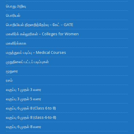
பொது அறிவு
பொரியல்
பொறியியல் திறனறித்தேர்வு – கேட் – GATE
மகளிர்க் கல்லூரிகள் – Colleges for Women
மகளிர்க்காக
மருத்துவப் படிப்பு – Medical Courses
முதுநிலைப் பட்டப் படிப்புகள்
மூதுரை
ரசம்
வகுப்பு 1 முதல் 3 வரை
வகுப்பு 3 முதல் 5 வரை
வகுப்பு 6 முதல் 8 (Class 6 to 8)
வகுப்பு 6 முதல் 8 (class-6-to-8)
வகுப்பு 6 முதல் 8 வரை