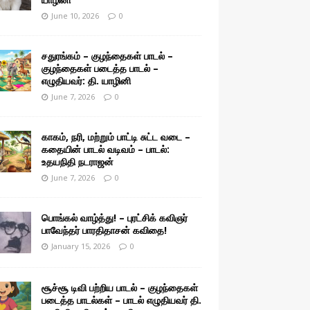
June 10, 2026
0
சதுரங்கம் – குழந்தைகள் பாடல் –
குழந்தைகள் படைத்த பாடல் –
எழுதியவர்: தி. யாழினி
June 7, 2026
0
காகம், நரி, மற்றும் பாட்டி சுட்ட வடை –
கதையின் பாடல் வடிவம் – பாடல்:
உதயநிதி நடராஜன்
June 7, 2026
0
பொங்கல் வாழ்த்து! – புரட்சிக் கவிஞர்
பாவேந்தர் பாரதிதாசன் கவிதை!
January 15, 2026
0
சூச்சூ டிவி பற்றிய பாடல் – குழந்தைகள்
படைத்த பாடல்கள் – பாடல் எழுதியவர் தி.