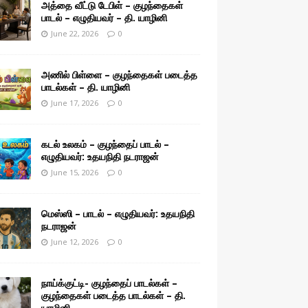
அத்தை வீட்டு டேபிள் – குழந்தைகள்
பாடல் – எழுதியவர் – தி. யாழினி
June 22, 2026
0
அணில் பிள்ளை – குழந்தைகள் படைத்த
பாடல்கள் – தி. யாழினி
June 17, 2026
0
கடல் உலகம் – குழந்தைப் பாடல் –
எழுதியவர்: உதயநிதி நடராஜன்
June 15, 2026
0
மெஸ்ஸி – பாடல் – எழுதியவர்: உதயநிதி
நடராஜன்
June 12, 2026
0
நாய்க்குட்டி- குழந்தைப் பாடல்கள் –
குழந்தைகள் படைத்த பாடல்கள் – தி.
யாழினி