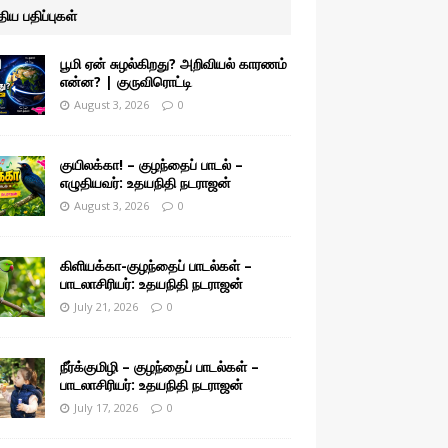
ுதிய பதிப்புகள்
பூமி ஏன் சுழல்கிறது? அறிவியல் காரணம்
என்ன? | குருவிரொட்டி
August 3, 2026
0
குயிலக்கா! – குழந்தைப் பாடல் –
எழுதியவர்: உதயநிதி நடராஜன்
August 3, 2026
0
கிளியக்கா-குழந்தைப் பாடல்கள் –
பாடலாசிரியர்: உதயநிதி நடராஜன்
July 21, 2026
0
நீர்க்குமிழி – குழந்தைப் பாடல்கள் –
பாடலாசிரியர்: உதயநிதி நடராஜன்
July 17, 2026
0