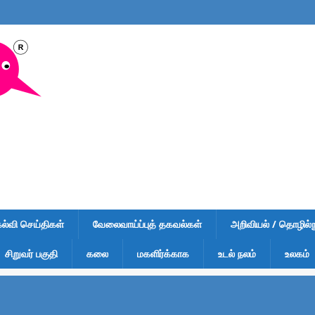
கல்வி செய்திகள்
வேலைவாய்ப்புத் தகவல்கள்
அறிவியல் / தொழில்நு
சிறுவர் பகுதி
கலை
மகளிர்க்காக
உடல் நலம்
உலகம்