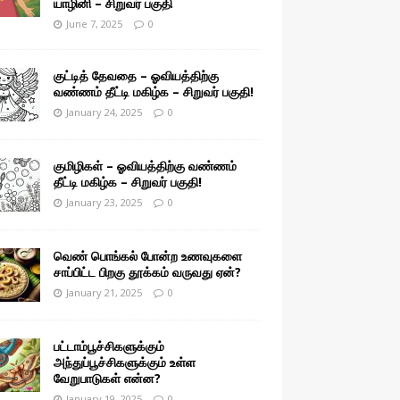
யாழினி – சிறுவர் பகுதி
June 7, 2025
0
குட்டித் தேவதை – ஓவியத்திற்கு
வண்ணம் தீட்டி மகிழ்க – சிறுவர் பகுதி!
January 24, 2025
0
குமிழிகள் – ஓவியத்திற்கு வண்ணம்
தீட்டி மகிழ்க – சிறுவர் பகுதி!
January 23, 2025
0
வெண் பொங்கல் போன்ற உணவுகளை
சாப்பிட்ட பிறகு தூக்கம் வருவது ஏன்?
January 21, 2025
0
பட்டாம்பூச்சிகளுக்கும்
அந்துப்பூச்சிகளுக்கும் உள்ள
வேறுபாடுகள் என்ன?
January 19, 2025
0