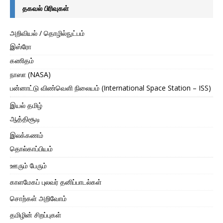
தகவல் பிரிவுகள்
அறிவியல் / தொழில்நுட்பம்
இஸ்ரோ
கணிதம்
நாஸா (NASA)
பன்னாட்டு விண்வெளி நிலையம் (International Space Station – ISS)
இயல் தமிழ்
ஆத்திசூடி
இலக்கணம்
தொல்காப்பியம்
ஊரும் பேரும்
காளமேகப் புலவர் தனிப்பாடல்கள்
சொற்கள் அறிவோம்
தமிழின் சிறப்புகள்