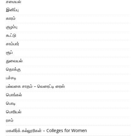
சமையல்
இனிப்பு
காரம்
குழம்பு
கூட்டு
சாம்பார்
சூப்
துவையல்
தொக்கு
பச்சடி
பல்வகை சாதம் – வெரைட்டி ரைஸ்
பொங்கல்
பொடி
பொரியல்
ரசம்
மகளிர்க் கல்லூரிகள் – Colleges for Women