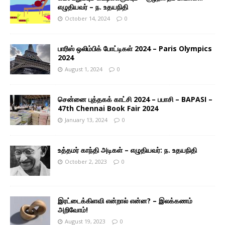
எழுதியவர் – ந. உதயநிதி
October 14, 2024
0
பாரிஸ் ஒலிம்பிக் போட்டிகள் 2024 – Paris Olympics
2024
August 1, 2024
0
சென்னை புத்தகக் காட்சி 2024 – பபாசி – BAPASI –
47th Chennai Book Fair 2024
January 13, 2024
0
உத்தமர் காந்தி அடிகள் – எழுதியவர்: ந. உதயநிதி
October 2, 2023
0
இரட்டைக்கிளவி என்றால் என்ன? – இலக்கணம்
அறிவோம்!
August 19, 2023
0