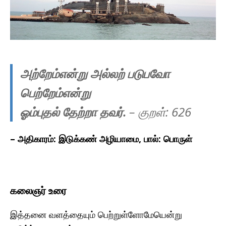
அற்றேம்என்று அல்லற் படுபவோ
பெற்றேம்என்று
ஓம்புதல் தேற்றா தவர்.
– குறள்: 6
26
– அதிகாரம்: இடுக்கண் அழியாமை, பால்: பொருள்
கலைஞர் உரை
இத்தனை வளத்தையும் பெற்றுள்ளோமேயென்று