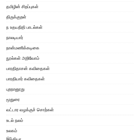
தமிழின் சிறப்புகள்
திருக்குறள்
ந உதயநிதி பாடல்கள்
நாலடியார்
நான்மணிக்கடிகை
நூல்கள் அறிவோம்
பாரதிதாசன் கவிதைகள்
பாரதியார் கவிதைகள்
புறநானூறு
மூதுரை
வட்டார வழக்குச் சொற்கள்
உடல் நலம்
உலகம்
இந்தியா