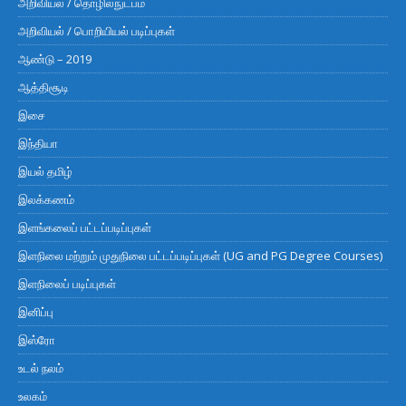
அறிவியல் / தொழில்நுட்பம்
அறிவியல் / பொறியியல் படிப்புகள்
ஆண்டு – 2019
ஆத்திசூடி
இசை
இந்தியா
இயல் தமிழ்
இலக்கணம்
இளங்கலைப் பட்டப்படிப்புகள்
இளநிலை மற்றும் முதுநிலை பட்டப்படிப்புகள் (UG and PG Degree Courses)
இளநிலைப் படிப்புகள்
இனிப்பு
இஸ்ரோ
உடல் நலம்
உலகம்