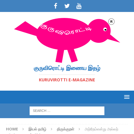
குருவிரொட்டி இணைய இதழ்
KURUVIROTTI E-MAGAZINE
HOME
இயல் தமிழ்
திருக்குறள்
அற்றேம்என்று அல்லற்