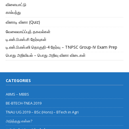
விளையாட்டு
கால்பந்து
வினாடி வினா (Quiz)
வேலைவாய்ப்புத் தகவல்கள்
டி.என்.பி.எஸ்.சி தேர்வுகள்
டி.என்.பி.எஸ்.ஸி தொகுதி-4 தேர்வு – TNPSC Group-IV Exam Prep
பொது அறிவியல் – பொது அறிவு வினா விடைகள்
CATEGORIES
AIIMS – MBBS
BE-BTECH-TNEA 2019
TNAU UG 2019 – BSc (Hons) – BTech in Agri
அடுத்தது என்ன?