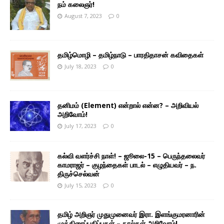
நம் கலைஞர்!
August 7, 2023
0
தமிழ்மொழி – தமிழ்நாடு – பாரதிதாசன் கவிதைகள்
July 18, 2023
0
தனிமம் (Element) என்றால் என்ன? – அறிவியல்
அறிவோம்!
July 17, 2023
0
கல்வி வளர்ச்சி நாள்! – ஜூலை-15 – பெருந்தலைவர்
காமராஜர் – குழந்தைகள் பாடல் – எழுதியவர் – ந.
திருச்செல்வன்
July 15, 2023
0
தமிழ் அறிஞர் முதுமுனைவர் இரா. இளங்குமரனாரின்
முத்திரைப்பதிப்புகள் – நூல்கள் அறிவோம்!