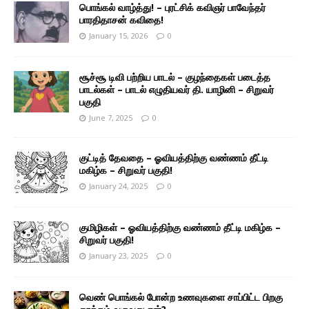
பொங்கல் வாழ்த்து! – புரட்சிக் கவிஞர் பாவேந்தர்
பாரதிதாசன் கவிதை!
January 15, 2026
0
சூச்சூ டிவி பற்றிய பாடல் – குழந்தைகள் படைத்த
பாடல்கள் – பாடல் எழுதியவர் தி. யாழினி – சிறுவர்
பகுதி
June 7, 2025
0
குட்டித் தேவதை – ஓவியத்திற்கு வண்ணம் தீட்டி
மகிழ்க – சிறுவர் பகுதி!
January 24, 2025
0
குமிழிகள் – ஓவியத்திற்கு வண்ணம் தீட்டி மகிழ்க –
சிறுவர் பகுதி!
January 23, 2025
0
வெண் பொங்கல் போன்ற உணவுகளை சாப்பிட்ட பிறகு