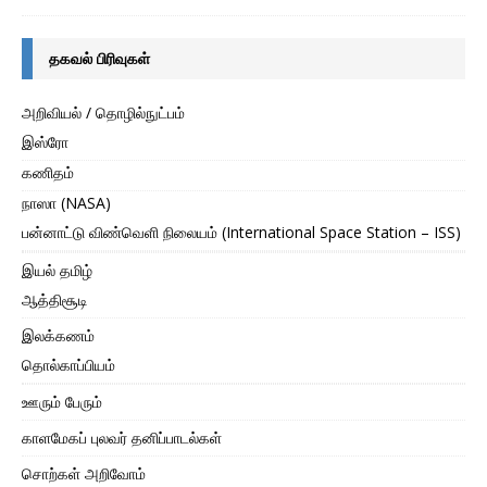
தகவல் பிரிவுகள்
அறிவியல் / தொழில்நுட்பம்
இஸ்ரோ
கணிதம்
நாஸா (NASA)
பன்னாட்டு விண்வெளி நிலையம் (International Space Station – ISS)
இயல் தமிழ்
ஆத்திசூடி
இலக்கணம்
தொல்காப்பியம்
ஊரும் பேரும்
காளமேகப் புலவர் தனிப்பாடல்கள்
சொற்கள் அறிவோம்