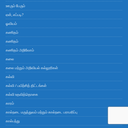
ஊரும் பேரும்
ஏன், எப்படி?
ஓவியம்
கணிதம்
கணிதம்
கணிதம் அறிவோம்
கலை
கலை மற்றும் அறிவியல் கல்லூரிகள்
கல்வி
கல்வி / பயிற்சித் திட்டங்கள்
கல்வி உதவித்தொகை
காரம்
கால்நடை மருத்துவம் மற்றும் கால்நடை பராமரிப்பு
கால்பந்து