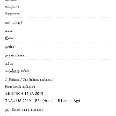
தமிழ்நாடு
சென்னை
ஏன், எப்படி?
கலை
இசை
ஓவியம்
குறும்படங்கள்
கல்வி
அடுத்தது என்ன?
அறிவியல் / பொறியியல் படிப்புகள்
இளநிலைப் படிப்புகள்
BE-BTECH-TNEA 2019
TNAU UG 2019 – BSc (Hons) – BTech in Agri
முதுநிலைப் பட்டப் படிப்புகள்