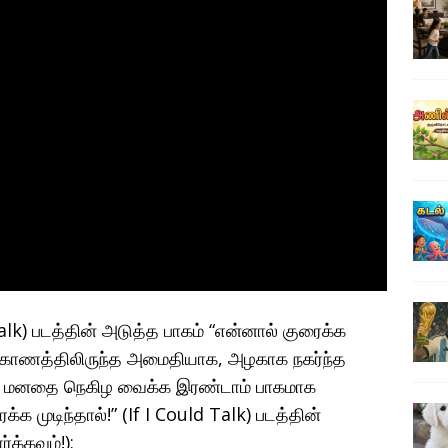
Talk) படத்தின் அடுத்த பாகம் “என்னால் குரைக்க
ின் கோணத்திலிருந்த அமைதியாக, அழகாக நகர்ந்த
நம் மனதை நெகிழ வைக்க இரண்டாம் பாகமாக
 முடிந்தால்!” (If I Could Talk) படத்தின்
்க்கவும்!):