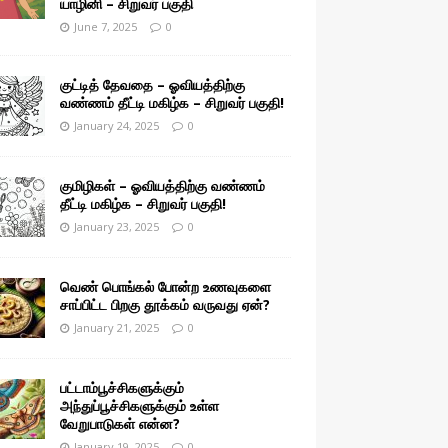
யாழினி – சிறுவர் பகுதி
June 7, 2025
0
குட்டித் தேவதை – ஓவியத்திற்கு
வண்ணம் தீட்டி மகிழ்க – சிறுவர் பகுதி!
January 24, 2025
0
குமிழிகள் – ஓவியத்திற்கு வண்ணம்
தீட்டி மகிழ்க – சிறுவர் பகுதி!
January 23, 2025
0
வெண் பொங்கல் போன்ற உணவுகளை
சாப்பிட்ட பிறகு தூக்கம் வருவது ஏன்?
January 21, 2025
0
பட்டாம்பூச்சிகளுக்கும்
அந்துப்பூச்சிகளுக்கும் உள்ள
வேறுபாடுகள் என்ன?
January 19, 2025
0