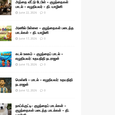
அத்தை வீட்டு டேபிள் – குழந்தைகள்
பாடல் – எழுதியவர் – தி. யாழினி
June 22, 2026
0
அணில் பிள்ளை – குழந்தைகள் படைத்த
பாடல்கள் – தி. யாழினி
June 17, 2026
0
கடல் உலகம் – குழந்தைப் பாடல் –
எழுதியவர்: உதயநிதி நடராஜன்
June 15, 2026
0
மெஸ்ஸி – பாடல் – எழுதியவர்: உதயநிதி
நடராஜன்
June 12, 2026
0
நாய்க்குட்டி- குழந்தைப் பாடல்கள் –
குழந்தைகள் படைத்த பாடல்கள் – தி.
யாழினி