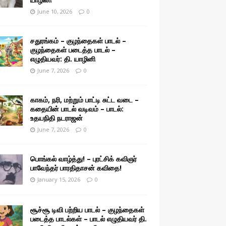
June 10, 2026
0
சதுரங்கம் – குழந்தைகள் பாடல் –
குழந்தைகள் படைத்த பாடல் –
எழுதியவர்: தி. யாழினி
June 7, 2026
0
காகம், நரி, மற்றும் பாட்டி சுட்ட வடை –
கதையின் பாடல் வடிவம் – பாடல்:
உதயநிதி நடராஜன்
June 7, 2026
0
பொங்கல் வாழ்த்து! – புரட்சிக் கவிஞர்
பாவேந்தர் பாரதிதாசன் கவிதை!
January 15, 2026
0
சூச்சூ டிவி பற்றிய பாடல் – குழந்தைகள்
படைத்த பாடல்கள் – பாடல் எழுதியவர் தி.