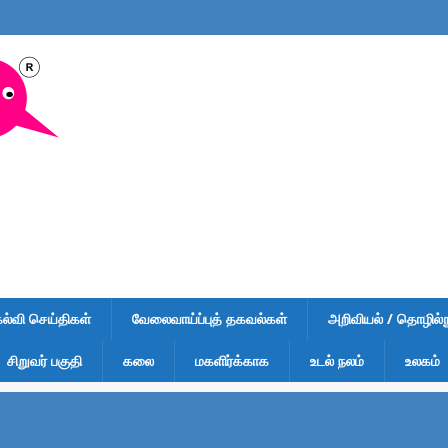
கல்வி செய்திகள்
வேலைவாய்ப்புத் தகவல்கள்
அறிவியல் / தொழில்நு
சிறுவர் பகுதி
கலை
மகளிர்க்காக
உடல் நலம்
உலகம்