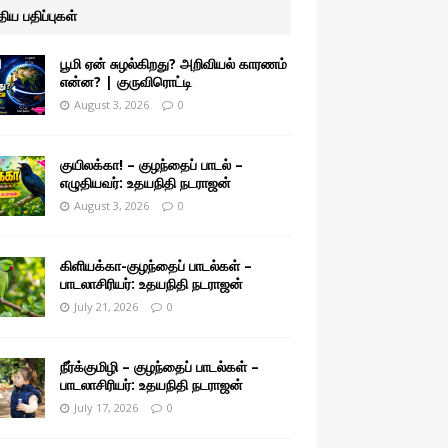
ுதிய பதிப்புகள்
பூமி ஏன் சுழல்கிறது? அறிவியல் காரணம்
என்ன? | குருவிரொட்டி
August 3, 2026
0
குயிலக்கா! – குழந்தைப் பாடல் –
எழுதியவர்: உதயநிதி நடராஜன்
August 3, 2026
0
கிளியக்கா-குழந்தைப் பாடல்கள் –
பாடலாசிரியர்: உதயநிதி நடராஜன்
July 21, 2026
0
நீர்க்குமிழி – குழந்தைப் பாடல்கள் –
பாடலாசிரியர்: உதயநிதி நடராஜன்
July 17, 2026
0