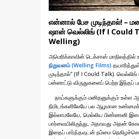
என்னால் பேச முடிந்தால்! – ம
ஷான் வெல்லிங் (If I Could
Welling)
அமெரிக்காவின் டெக்சாஸ் மாநிலத்தில்
நிறுவனம் (Welling Films)
தயாரித்துள்
முடிந்தால்” (If I Could Talk). வெல்லி
பன்னாட்டு விருதுகளைப் பெற்ற இந்தப் ப
நாய்களுக்கும் மனிதனுக்கும் உள்ள 
நிமிடங்களிலேயே பல ஆழமான உண்மைக் 
இல்லாமலேயே, மெல்லிய பிண்ணனி இசையுட
பார்வையிலிருந்து, அதாவது அதன் கோணத
இதைப் பார்த்தவுடன் நம்மை நெகிழச்செய