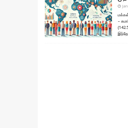
இலக்கணம்
Jan
[ December 22, 2022 ]
சொல் எ
மக்கள
– சுமா
இயல் தமிழ்
(142.
[ December 22, 2022 ]
தமிழ் 
இந்தோ
[ December 22, 2022 ]
தமிழ் 
[ December 16, 2022 ]
எண்கள் 
International Number Systems
[ December 16, 2022 ]
வினைத்
[ August 3, 2026 ]
பூமி ஏன் சுழ
தொழில்நுட்பம்