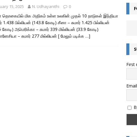
uary 15, 2025
N. Udhayanithi
0
F
ன்றால் என்ன? – சொல்லின் வகைகள் யாவை? – இலக்கணம் அறிவோம்!
் தொகையில் மிக அதிகம் உள்ள உலகின் முதல் 10 நாடுகள் இந்தியா
ர் 1.438 பில்லியன் (143.8 கோடி) சீனா – சுமார் 1.425 பில்லியன்
5 கோடி) அமெரிக்கா – சுமார் 339 மில்லியன் (33.9 கோடி)
எழுத்துகளின் வகைகள் – இலக்கணம் அறிவோம்
இயல் தமிழ்
னேசியா – சுமார் 277 மில்லியன்
[ மேலும் படிக்க …]
மொழியின் இலக்கண வகைகள் – இலக்கணம் அறிவோம்
இலக்கணம்
S
அறிவோம்! – இந்திய எண் முறை மற்றும் பன்னாட்டு எண் முறை (Indian and
First
)
கணிதம்
தொகை என்றால் என்ன? – இலக்கணம்
இலக்கணம்
ல்கிறது? அறிவியல் காரணம் என்ன? | குருவிரொட்டி
அறிவியல் /
Email
By