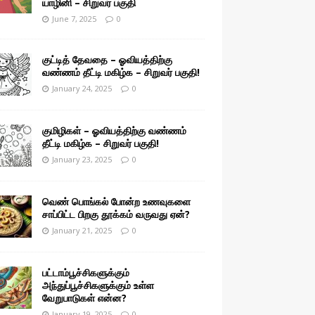
யாழினி – சிறுவர் பகுதி
June 7, 2025
0
குட்டித் தேவதை – ஓவியத்திற்கு
வண்ணம் தீட்டி மகிழ்க – சிறுவர் பகுதி!
January 24, 2025
0
குமிழிகள் – ஓவியத்திற்கு வண்ணம்
தீட்டி மகிழ்க – சிறுவர் பகுதி!
January 23, 2025
0
வெண் பொங்கல் போன்ற உணவுகளை
சாப்பிட்ட பிறகு தூக்கம் வருவது ஏன்?
January 21, 2025
0
பட்டாம்பூச்சிகளுக்கும்
அந்துப்பூச்சிகளுக்கும் உள்ள
வேறுபாடுகள் என்ன?
January 19, 2025
0