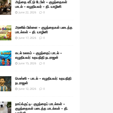
அத்தை வீட்டு டேபிள் – குழந்தைகள்
பாடல் – எழுதியவர் – தி. யாழினி
June 22, 2026
0
அணில் பிள்ளை – குழந்தைகள் படைத்த
பாடல்கள் – தி. யாழினி
June 17, 2026
0
கடல் உலகம் – குழந்தைப் பாடல் –
எழுதியவர்: உதயநிதி நடராஜன்
June 15, 2026
0
மெஸ்ஸி – பாடல் – எழுதியவர்: உதயநிதி
நடராஜன்
June 12, 2026
0
நாய்க்குட்டி- குழந்தைப் பாடல்கள் –
குழந்தைகள் படைத்த பாடல்கள் – தி.
யாழினி