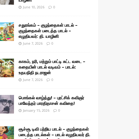
June 10, 2026
0
சதுரங்கம் – குழந்தைகள் பாடல் –
குழந்தைகள் படைத்த பாடல் –
எழுதியவர்: தி. யாழினி
June 7, 2026
0
காகம், நரி, மற்றும் பாட்டி சுட்ட வடை –
கதையின் பாடல் வடிவம் – பாடல்:
உதயநிதி நடராஜன்
June 7, 2026
0
பொங்கல் வாழ்த்து! – புரட்சிக் கவிஞர்
பாவேந்தர் பாரதிதாசன் கவிதை!
January 15, 2026
0
சூச்சூ டிவி பற்றிய பாடல் – குழந்தைகள்
படைத்த பாடல்கள் – பாடல் எழுதியவர் தி.