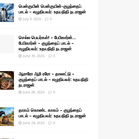
பென்குயின் பென்குயின்-குழந்தைப்
பாடல் – எழுதியவர்: உதயநிதி நடராஜன்
July 9, 2026
0
செல்ல பெயர்கள்! – பேபிகார்ன்…
பேபிகார்ன் – குழந்தைப் பாடல் –
எழுதியவர்: உதயநிதி நடராஜன்
June 30, 2026
0
ஆராரோ ஆரி ரரோ – தாலாட்டு –
குழந்தைப் பாடல் – எழுதியவர்: உதயநிதி
நடராஜன்
June 28, 2026
0
தாகம் கொண்ட காகம் – குழந்தைப்
பாடல் – எழுதியவர்: உதயநிதி நடராஜன்
June 24, 2026
0