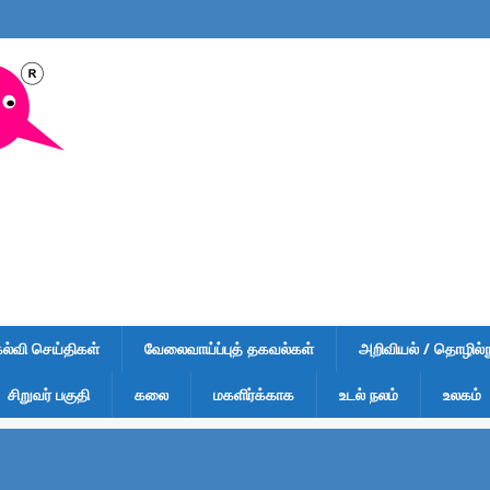
கல்வி செய்திகள்
வேலைவாய்ப்புத் தகவல்கள்
அறிவியல் / தொழில்நு
சிறுவர் பகுதி
கலை
மகளிர்க்காக
உடல் நலம்
உலகம்