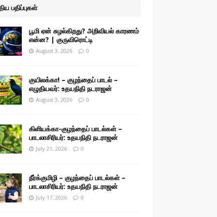
ுதிய பதிப்புகள்
பூமி ஏன் சுழல்கிறது? அறிவியல் காரணம்
என்ன? | குருவிரொட்டி
August 3, 2026
0
குயிலக்கா! – குழந்தைப் பாடல் –
எழுதியவர்: உதயநிதி நடராஜன்
August 3, 2026
0
கிளியக்கா-குழந்தைப் பாடல்கள் –
பாடலாசிரியர்: உதயநிதி நடராஜன்
July 21, 2026
0
நீர்க்குமிழி – குழந்தைப் பாடல்கள் –
பாடலாசிரியர்: உதயநிதி நடராஜன்
July 17, 2026
0