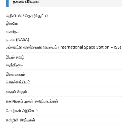
தகவல் பிரிவுகள்
அறிவியல் / தொழில்நுட்பம்
இஸ்ரோ
கணிதம்
நாஸா (NASA)
பன்னாட்டு விண்வெளி நிலையம் (International Space Station – ISS)
இயல் தமிழ்
ஆத்திசூடி
இலக்கணம்
தொல்காப்பியம்
ஊரும் பேரும்
காளமேகப் புலவர் தனிப்பாடல்கள்
சொற்கள் அறிவோம்
தமிழின் சிறப்புகள்