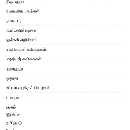
திருக்குறள்
ந உதயநிதி பாடல்கள்
நாலடியார்
நான்மணிக்கடிகை
நூல்கள் அறிவோம்
பாரதிதாசன் கவிதைகள்
பாரதியார் கவிதைகள்
புறநானூறு
மூதுரை
வட்டார வழக்குச் சொற்கள்
உடல் நலம்
உலகம்
இந்தியா
தமிழ்நாடு