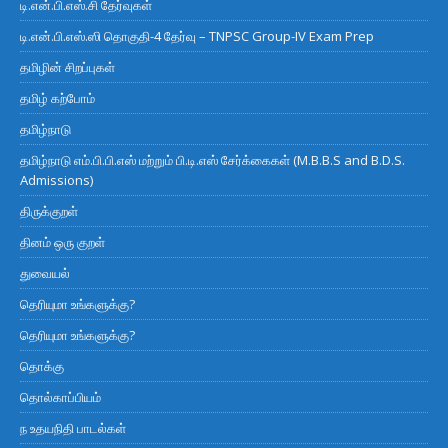
டி.என்.பி.எஸ்.சி தேர்வுகள்
டி.என்.பி.எஸ்.ஸி தொகுதி-4 தேர்வு – TNPSC Group-IV Exam Prep
தமிழின் சிறப்புகள்
தமிழ் கற்போம்
தமிழ்நாடு
தமிழ்நாடு எம்.பி.பி.எஸ் மற்றும் பி.டி.எஸ் சேர்க்கைகள் (M.B.B.S and B.D.S.
Admissions)
திருக்குறள்
தினம் ஒரு குறள்
துவையல்
தெரியுமா உங்களுக்கு?
தெரியுமா உங்களுக்கு?
தொக்கு
தொல்காப்பியம்
ந உதயநிதி பாடல்கள்