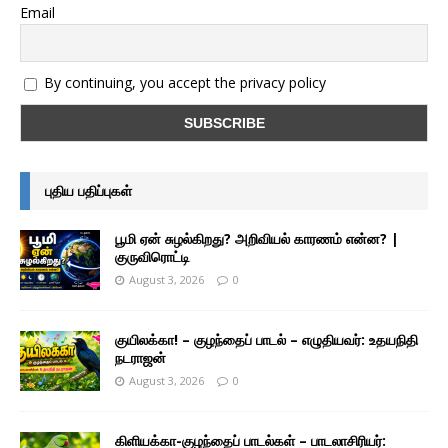
Email
By continuing, you accept the privacy policy
புதிய பதிப்புகள்
பூமி ஏன் சுழல்கிறது? அறிவியல் காரணம் என்ன? |
குருவிரொட்டி
August 3, 2026
0
குயிலக்கா! – குழந்தைப் பாடல் – எழுதியவர்: உதயநிதி
நடராஜன்
August 3, 2026
0
கிளியக்கா-குழந்தைப் பாடல்கள் – பாடலாசிரியர்: