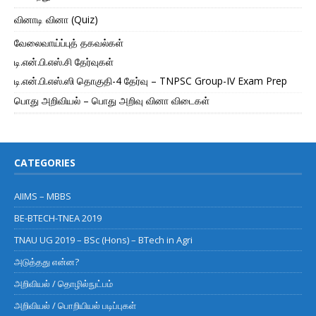
வினாடி வினா (Quiz)
வேலைவாய்ப்புத் தகவல்கள்
டி.என்.பி.எஸ்.சி தேர்வுகள்
டி.என்.பி.எஸ்.ஸி தொகுதி-4 தேர்வு – TNPSC Group-IV Exam Prep
பொது அறிவியல் – பொது அறிவு வினா விடைகள்
CATEGORIES
AIIMS – MBBS
BE-BTECH-TNEA 2019
TNAU UG 2019 – BSc (Hons) – BTech in Agri
அடுத்தது என்ன?
அறிவியல் / தொழில்நுட்பம்
அறிவியல் / பொறியியல் படிப்புகள்