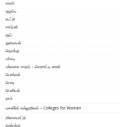
காரம்
குழம்பு
கூட்டு
சாம்பார்
சூப்
துவையல்
தொக்கு
பச்சடி
பல்வகை சாதம் – வெரைட்டி ரைஸ்
பொங்கல்
பொடி
பொரியல்
ரசம்
மகளிர்க் கல்லூரிகள் – Colleges for Women
விளையாட்டு
கால்பந்து