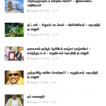
அடுக்குத்தொடர் என்றால் என்ன? – இலக்கணம்
அறிவோம்!
August 19, 2023
0
தட்டான் – சிறுவர் பாடல்கள் – மின்மினிகள் – உதயநிதி
நடராஜன்
August 18, 2023
0
தகைசால் தமிழர் ஆசிரியர் வாழ்க! வாழ்கவே! –
வாழ்த்து மடல் – எழுதியவர் உதயநிதி நடராஜன்
August 17, 2023
0
முத்தமிழே எங்கே சென்றாய்? – எழுதியவர்: உதயநிதி
நடராஜன்
August 7, 2023
0
நம் கலைஞர்!
August 7, 2023
0