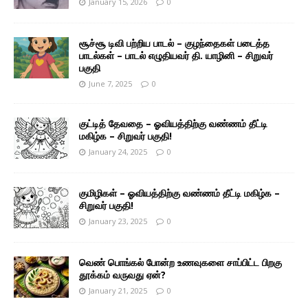
January 15, 2026
0
சூச்சூ டிவி பற்றிய பாடல் – குழந்தைகள் படைத்த
பாடல்கள் – பாடல் எழுதியவர் தி. யாழினி – சிறுவர்
பகுதி
June 7, 2025
0
குட்டித் தேவதை – ஓவியத்திற்கு வண்ணம் தீட்டி
மகிழ்க – சிறுவர் பகுதி!
January 24, 2025
0
குமிழிகள் – ஓவியத்திற்கு வண்ணம் தீட்டி மகிழ்க –
சிறுவர் பகுதி!
January 23, 2025
0
வெண் பொங்கல் போன்ற உணவுகளை சாப்பிட்ட பிறகு
தூக்கம் வருவது ஏன்?
January 21, 2025
0