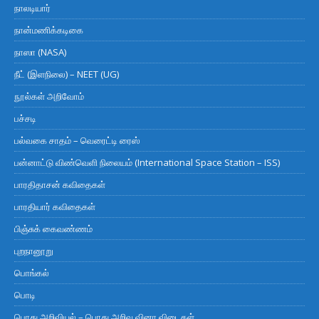
நாலடியார்
நான்மணிக்கடிகை
நாஸா (NASA)
நீட் (இளநிலை) – NEET (UG)
நூல்கள் அறிவோம்
பச்சடி
பல்வகை சாதம் – வெரைட்டி ரைஸ்
பன்னாட்டு விண்வெளி நிலையம் (International Space Station – ISS)
பாரதிதாசன் கவிதைகள்
பாரதியார் கவிதைகள்
பிஞ்சுக் கைவண்ணம்
புறநானூறு
பொங்கல்
பொடி
பொது அறிவியல் – பொது அறிவு வினா விடைகள்