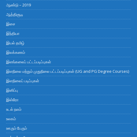
ஆண்டு – 2019
ஆத்திசூடி
இசை
இந்தியா
இயல் தமிழ்
இலக்கணம்
இளங்கலைப் பட்டப்படிப்புகள்
இளநிலை மற்றும் முதுநிலை பட்டப்படிப்புகள் (UG and PG Degree Courses)
இளநிலைப் படிப்புகள்
இனிப்பு
இஸ்ரோ
உடல் நலம்
உலகம்
ஊரும் பேரும்