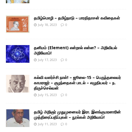
தமிழ்மொழி – தமிழ்நாடு – பாரதிதாசன் கவிதைகள்
July 18, 2023
0
தனிமம் (Element) என்றால் என்ன? – அறிவியல்
அறிவோம்!
July 17, 2023
0
கல்வி வளர்ச்சி நாள்! – ஜூலை-15 – பெருந்தலைவர்
காமராஜர் – குழந்தைகள் பாடல் – எழுதியவர் – ந.
திருச்செல்வன்
July 15, 2023
0
தமிழ் அறிஞர் முதுமுனைவர் இரா. இளங்குமரனாரின்
முத்திரைப்பதிப்புகள் – நூல்கள் அறிவோம்!
July 11, 2023
0