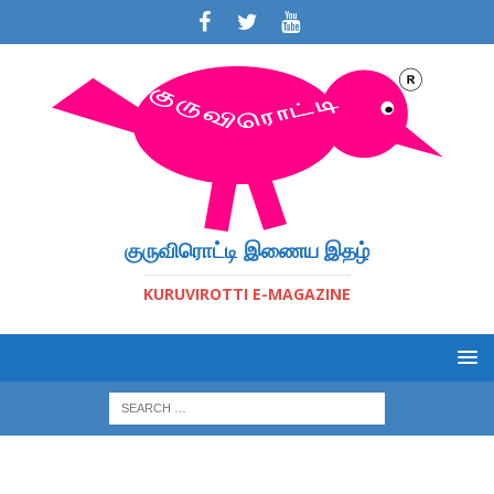
குருவிரொட்டி இணைய இதழ்
KURUVIROTTI E-MAGAZINE