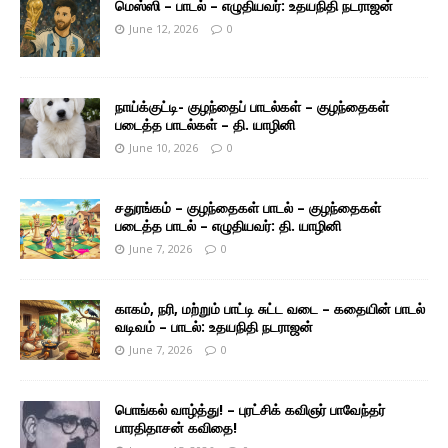
மெஸ்ஸி – பாடல் – எழுதியவர்: உதயநிதி நடராஜன்
June 12, 2026
0
நாய்க்குட்டி- குழந்தைப் பாடல்கள் – குழந்தைகள்
படைத்த பாடல்கள் – தி. யாழினி
June 10, 2026
0
சதுரங்கம் – குழந்தைகள் பாடல் – குழந்தைகள்
படைத்த பாடல் – எழுதியவர்: தி. யாழினி
June 7, 2026
0
காகம், நரி, மற்றும் பாட்டி சுட்ட வடை – கதையின் பாடல்
வடிவம் – பாடல்: உதயநிதி நடராஜன்
June 7, 2026
0
பொங்கல் வாழ்த்து! – புரட்சிக் கவிஞர் பாவேந்தர்
பாரதிதாசன் கவிதை!