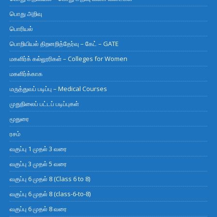
பொது அறிவு
பொரியல்
பொறியியல் திறனறித்தேர்வு – கேட் – GATE
மகளிர்க் கல்லூரிகள் – Colleges for Women
மகளிர்க்காக
மருத்துவப் படிப்பு – Medical Courses
முதுநிலைப் பட்டப் படிப்புகள்
மூதுரை
ரசம்
வகுப்பு 1 முதல் 3 வரை
வகுப்பு 3 முதல் 5 வரை
வகுப்பு 6 முதல் 8 (Class 6 to 8)
வகுப்பு 6 முதல் 8 (class-6-to-8)
வகுப்பு 6 முதல் 8 வரை