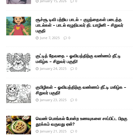
January 15, 2026
0
சூச்சூ டிவி பற்றிய பாடல் – குழந்தைகள் படைத்த
பாடல்கள் – பாடல் எழுதியவர் தி. யாழினி – சிறுவர்
பகுதி
June 7, 2025
0
குட்டித் தேவதை – ஓவியத்திற்கு வண்ணம் தீட்டி
மகிழ்க – சிறுவர் பகுதி!
January 24, 2025
0
குமிழிகள் – ஓவியத்திற்கு வண்ணம் தீட்டி மகிழ்க –
சிறுவர் பகுதி!
January 23, 2025
0
வெண் பொங்கல் போன்ற உணவுகளை சாப்பிட்ட பிறகு
தூக்கம் வருவது ஏன்?
January 21, 2025
0