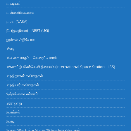
நாலடியார்
நான்மணிக்கடிகை
நாஸா (NASA)
நீட் (இளநிலை) – NEET (UG)
நூல்கள் அறிவோம்
பச்சடி
பல்வகை சாதம் – வெரைட்டி ரைஸ்
பன்னாட்டு விண்வெளி நிலையம் (International Space Station – ISS)
பாரதிதாசன் கவிதைகள்
பாரதியார் கவிதைகள்
பிஞ்சுக் கைவண்ணம்
புறநானூறு
பொங்கல்
பொடி
பொது அறிவியல் – பொது அறிவு வினா விடைகள்