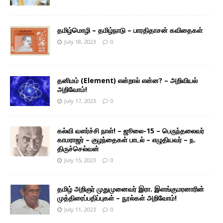
தமிழ்மொழி – தமிழ்நாடு – பாரதிதாசன் கவிதைகள்
July 18, 2023
0
தனிமம் (Element) என்றால் என்ன? – அறிவியல்
அறிவோம்!
July 17, 2023
0
கல்வி வளர்ச்சி நாள்! – ஜூலை-15 – பெருந்தலைவர்
காமராஜர் – குழந்தைகள் பாடல் – எழுதியவர் – ந.
திருச்செல்வன்
July 15, 2023
0
தமிழ் அறிஞர் முதுமுனைவர் இரா. இளங்குமரனாரின்
முத்திரைப்பதிப்புகள் – நூல்கள் அறிவோம்!
July 11, 2023
0