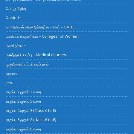
பொது அறிவு
பொரியல்
பொறியியல் திறனறித்தேர்வு – கேட் – GATE
மகளிர்க் கல்லூரிகள் – Colleges for Women
மகளிர்க்காக
மருத்துவப் படிப்பு – Medical Courses
முதுநிலைப் பட்டப் படிப்புகள்
மூதுரை
ரசம்
வகுப்பு 1 முதல் 3 வரை
வகுப்பு 3 முதல் 5 வரை
வகுப்பு 6 முதல் 8 (Class 6 to 8)
வகுப்பு 6 முதல் 8 (class-6-to-8)
வகுப்பு 6 முதல் 8 வரை