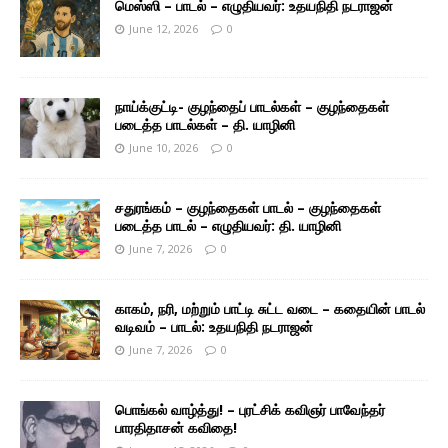
மெஸ்ஸி – பாடல் – எழுதியவர்: உதயநிதி நடராஜன்
June 12, 2026
0
நாய்க்குட்டி- குழந்தைப் பாடல்கள் – குழந்தைகள்
படைத்த பாடல்கள் – தி. யாழினி
June 10, 2026
0
சதுரங்கம் – குழந்தைகள் பாடல் – குழந்தைகள்
படைத்த பாடல் – எழுதியவர்: தி. யாழினி
June 7, 2026
0
காகம், நரி, மற்றும் பாட்டி சுட்ட வடை – கதையின் பாடல்
வடிவம் – பாடல்: உதயநிதி நடராஜன்
June 7, 2026
0
பொங்கல் வாழ்த்து! – புரட்சிக் கவிஞர் பாவேந்தர்
பாரதிதாசன் கவிதை!