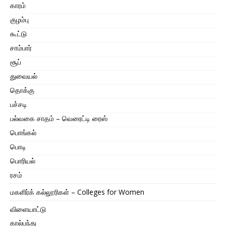
காரம்
குழம்பு
கூட்டு
சாம்பார்
சூப்
துவையல்
தொக்கு
பச்சடி
பல்வகை சாதம் – வெரைட்டி ரைஸ்
பொங்கல்
பொடி
பொரியல்
ரசம்
மகளிர்க் கல்லூரிகள் – Colleges for Women
விளையாட்டு
கால்பந்து