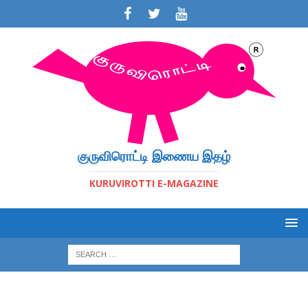
குருவிரொட்டி இணைய இதழ்
KURUVIROTTI E-MAGAZINE