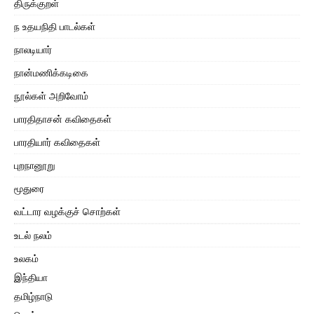
திருக்குறள்
ந உதயநிதி பாடல்கள்
நாலடியார்
நான்மணிக்கடிகை
நூல்கள் அறிவோம்
பாரதிதாசன் கவிதைகள்
பாரதியார் கவிதைகள்
புறநானூறு
மூதுரை
வட்டார வழக்குச் சொற்கள்
உடல் நலம்
உலகம்
இந்தியா
தமிழ்நாடு