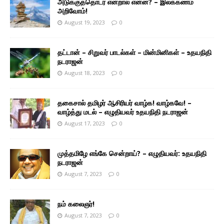
அடுக்குத்தொடர் என்றால் என்ன? – இலக்கணம்
அறிவோம்!
August 19, 2023
0
தட்டான் – சிறுவர் பாடல்கள் – மின்மினிகள் – உதயநிதி
நடராஜன்
August 18, 2023
0
தகைசால் தமிழர் ஆசிரியர் வாழ்க! வாழ்கவே! –
வாழ்த்து மடல் – எழுதியவர் உதயநிதி நடராஜன்
August 17, 2023
0
முத்தமிழே எங்கே சென்றாய்? – எழுதியவர்: உதயநிதி
நடராஜன்
August 7, 2023
0
நம் கலைஞர்!
August 7, 2023
0