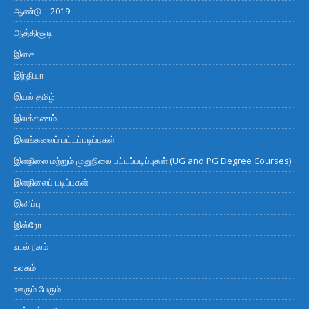
ஆண்டு – 2019
ஆத்திசூடி
இசை
இந்தியா
இயல் தமிழ்
இலக்கணம்
இளங்கலைப் பட்டப்படிப்புகள்
இளநிலை மற்றும் முதுநிலை பட்டப்படிப்புகள் (UG and PG Degree Courses)
இளநிலைப் படிப்புகள்
இனிப்பு
இஸ்ரோ
உடல் நலம்
உலகம்
ஊரும் பேரும்