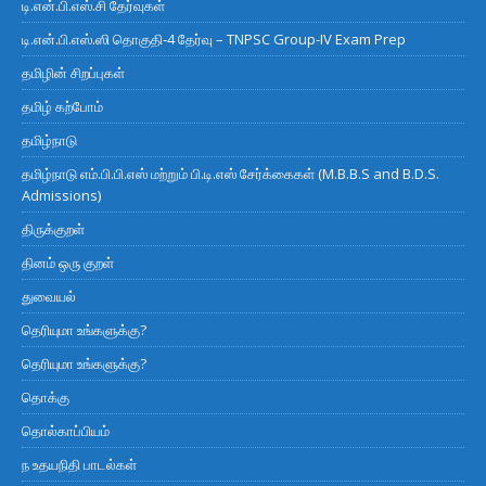
டி.என்.பி.எஸ்.சி தேர்வுகள்
டி.என்.பி.எஸ்.ஸி தொகுதி-4 தேர்வு – TNPSC Group-IV Exam Prep
தமிழின் சிறப்புகள்
தமிழ் கற்போம்
தமிழ்நாடு
தமிழ்நாடு எம்.பி.பி.எஸ் மற்றும் பி.டி.எஸ் சேர்க்கைகள் (M.B.B.S and B.D.S.
Admissions)
திருக்குறள்
தினம் ஒரு குறள்
துவையல்
தெரியுமா உங்களுக்கு?
தெரியுமா உங்களுக்கு?
தொக்கு
தொல்காப்பியம்
ந உதயநிதி பாடல்கள்