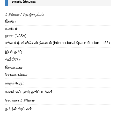
தகவல் பிரிவுகள்
அறிவியல் / தொழில்நுட்பம்
இஸ்ரோ
கணிதம்
நாஸா (NASA)
பன்னாட்டு விண்வெளி நிலையம் (International Space Station – ISS)
இயல் தமிழ்
ஆத்திசூடி
இலக்கணம்
தொல்காப்பியம்
ஊரும் பேரும்
காளமேகப் புலவர் தனிப்பாடல்கள்
சொற்கள் அறிவோம்
தமிழின் சிறப்புகள்