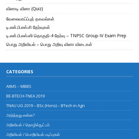
வினாடி வினா (Quiz)
வேலைவாய்ப்புத் தகவல்கள்
டி.என்.பி.எஸ்.சி தேர்வுகள்
டி.என்.பி.எஸ்.ஸி தொகுதி-4 தேர்வு – TNPSC Group-IV Exam Prep
பொது அறிவியல் – பொது அறிவு வினா விடைகள்
CATEGORIES
AIIMS – MBBS
BE-BTECH-TNEA 2019
TNAU UG 2019 – BSc (Hons) – BTech in Agri
அடுத்தது என்ன?
அறிவியல் / தொழில்நுட்பம்
அறிவியல் / பொறியியல் படிப்புகள்