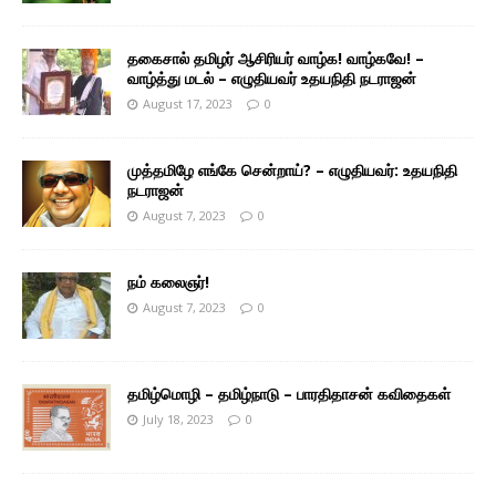
தகைசால் தமிழர் ஆசிரியர் வாழ்க! வாழ்கவே! –
வாழ்த்து மடல் – எழுதியவர் உதயநிதி நடராஜன்
August 17, 2023
0
முத்தமிழே எங்கே சென்றாய்? – எழுதியவர்: உதயநிதி
நடராஜன்
August 7, 2023
0
நம் கலைஞர்!
August 7, 2023
0
தமிழ்மொழி – தமிழ்நாடு – பாரதிதாசன் கவிதைகள்
July 18, 2023
0