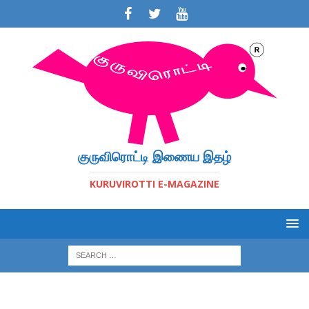
குருவிரொட்டி இணைய இதழ்
KURUVIROTTI E-MAGAZINE