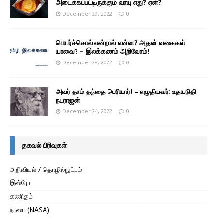
அடைக்கப்பட்டிருக்கும் வாயு எது? ஏன்?
December 29, 2022
0
பெயர்ச்சொல் என்றால் என்ன? அதன் வகைகள்
யாவை? – இலக்கணம் அறிவோம்!
December 28, 2022
0
அவர் தாம் தந்தை பெரியார்! – எழுதியவர்: உதயநிதி
நடராஜன்
December 24, 2022
0
தகவல் பிரிவுகள்
அறிவியல் / தொழில்நுட்பம்
இஸ்ரோ
கணிதம்
நாஸா (NASA)