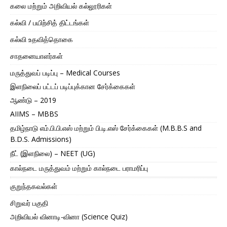
கலை மற்றும் அறிவியல் கல்லூரிகள்
கல்வி / பயிற்சித் திட்டங்கள்
கல்வி உதவித்தொகை
சாதனையாளர்கள்
மருத்துவப் படிப்பு – Medical Courses
இளநிலைப் பட்டப் படிப்புக்கான சேர்க்கைகள்
ஆண்டு – 2019
AIIMS – MBBS
தமிழ்நாடு எம்.பி.பி.எஸ் மற்றும் பி.டி.எஸ் சேர்க்கைகள் (M.B.B.S and
B.D.S. Admissions)
நீட் (இளநிலை) – NEET (UG)
கால்நடை மருத்துவம் மற்றும் கால்நடை பராமரிப்பு
குறுந்தகவல்கள்
சிறுவர் பகுதி
அறிவியல் வினாடி-வினா (Science Quiz)