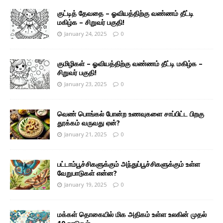
குட்டித் தேவதை – ஓவியத்திற்கு வண்ணம் தீட்டி
மகிழ்க – சிறுவர் பகுதி!
January 24, 2025
0
குமிழிகள் – ஓவியத்திற்கு வண்ணம் தீட்டி மகிழ்க –
சிறுவர் பகுதி!
January 23, 2025
0
வெண் பொங்கல் போன்ற உணவுகளை சாப்பிட்ட பிறகு
தூக்கம் வருவது ஏன்?
January 21, 2025
0
பட்டாம்பூச்சிகளுக்கும் அந்துப்பூச்சிகளுக்கும் உள்ள
வேறுபாடுகள் என்ன?
January 19, 2025
0
மக்கள் தொகையில் மிக அதிகம் உள்ள உலகின் முதல்