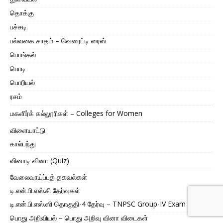
தொக்கு
பச்சடி
பல்வகை சாதம் – வெரைட்டி ரைஸ்
பொங்கல்
பொடி
பொரியல்
ரசம்
மகளிர்க் கல்லூரிகள் – Colleges for Women
விளையாட்டு
கால்பந்து
வினாடி வினா (Quiz)
வேலைவாய்ப்புத் தகவல்கள்
டி.என்.பி.எஸ்.சி தேர்வுகள்
டி.என்.பி.எஸ்.ஸி தொகுதி-4 தேர்வு – TNPSC Group-IV Exam Prep
பொது அறிவியல் – பொது அறிவு வினா விடைகள்