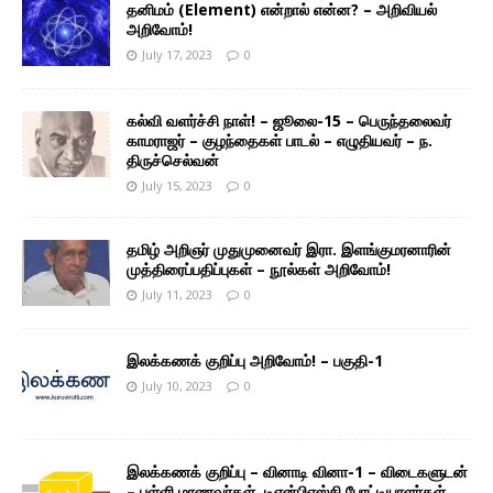
தனிமம் (Element) என்றால் என்ன? – அறிவியல்
அறிவோம்!
July 17, 2023
0
கல்வி வளர்ச்சி நாள்! – ஜூலை-15 – பெருந்தலைவர்
காமராஜர் – குழந்தைகள் பாடல் – எழுதியவர் – ந.
திருச்செல்வன்
July 15, 2023
0
தமிழ் அறிஞர் முதுமுனைவர் இரா. இளங்குமரனாரின்
முத்திரைப்பதிப்புகள் – நூல்கள் அறிவோம்!
July 11, 2023
0
இலக்கணக் குறிப்பு அறிவோம்! – பகுதி-1
July 10, 2023
0
இலக்கணக் குறிப்பு – வினாடி வினா-1 – விடைகளுடன்
– பள்ளி மாணவர்கள், டிஎன்பிஎஸ்சி போட்டியாளர்கள்,