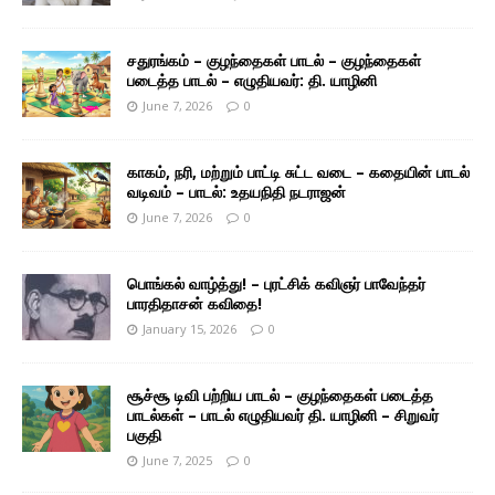
சதுரங்கம் – குழந்தைகள் பாடல் – குழந்தைகள்
படைத்த பாடல் – எழுதியவர்: தி. யாழினி
June 7, 2026
0
காகம், நரி, மற்றும் பாட்டி சுட்ட வடை – கதையின் பாடல்
வடிவம் – பாடல்: உதயநிதி நடராஜன்
June 7, 2026
0
பொங்கல் வாழ்த்து! – புரட்சிக் கவிஞர் பாவேந்தர்
பாரதிதாசன் கவிதை!
January 15, 2026
0
சூச்சூ டிவி பற்றிய பாடல் – குழந்தைகள் படைத்த
பாடல்கள் – பாடல் எழுதியவர் தி. யாழினி – சிறுவர்
பகுதி
June 7, 2025
0