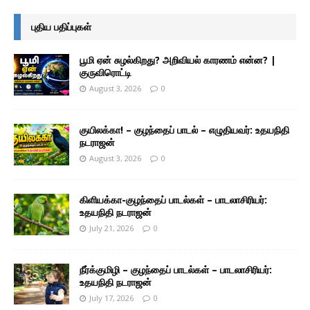
புதிய பதிப்புகள்
பூமி ஏன் சுழல்கிறது? அறிவியல் காரணம் என்ன? |
குருவிரொட்டி
August 3, 2026
0
குயிலக்கா! – குழந்தைப் பாடல் – எழுதியவர்: உதயநிதி
நடராஜன்
August 3, 2026
0
கிளியக்கா-குழந்தைப் பாடல்கள் – பாடலாசிரியர்:
உதயநிதி நடராஜன்
July 21, 2026
0
நீர்க்குமிழி – குழந்தைப் பாடல்கள் – பாடலாசிரியர்:
உதயநிதி நடராஜன்
July 17, 2026
0