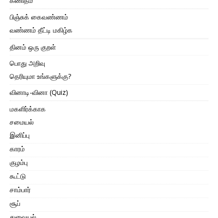
கணிதம்
பிஞ்சுக் கைவண்ணம்
வண்ணம் தீட்டி மகிழ்க
தினம் ஒரு குறள்
பொது அறிவு
தெரியுமா உங்களுக்கு?
வினாடி-வினா (Quiz)
மகளிர்க்காக
சமையல்
இனிப்பு
காரம்
குழம்பு
கூட்டு
சாம்பார்
சூப்
துவையல்