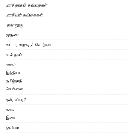
பாரதிதாசன் கவிதைகள்
பாரதியார் கவிதைகள்
புறநானூறு
மூதுரை
வட்டார வழக்குச் சொற்கள்
உடல் நலம்
உலகம்
இந்தியா
தமிழ்நாடு
சென்னை
ஏன், எப்படி?
கலை
இசை
ஓவியம்