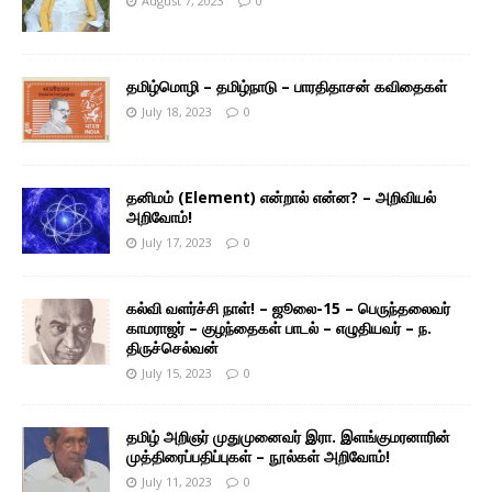
August 7, 2023
0
தமிழ்மொழி – தமிழ்நாடு – பாரதிதாசன் கவிதைகள்
July 18, 2023
0
தனிமம் (Element) என்றால் என்ன? – அறிவியல்
அறிவோம்!
July 17, 2023
0
கல்வி வளர்ச்சி நாள்! – ஜூலை-15 – பெருந்தலைவர்
காமராஜர் – குழந்தைகள் பாடல் – எழுதியவர் – ந.
திருச்செல்வன்
July 15, 2023
0
தமிழ் அறிஞர் முதுமுனைவர் இரா. இளங்குமரனாரின்
முத்திரைப்பதிப்புகள் – நூல்கள் அறிவோம்!
July 11, 2023
0