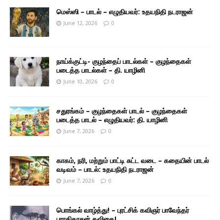
மெஸ்ஸி – பாடல் – எழுதியவர்: உதயநிதி நடராஜன்
June 12, 2026
0
நாய்க்குட்டி- குழந்தைப் பாடல்கள் – குழந்தைகள்
படைத்த பாடல்கள் – தி. யாழினி
June 10, 2026
0
சதுரங்கம் – குழந்தைகள் பாடல் – குழந்தைகள்
படைத்த பாடல் – எழுதியவர்: தி. யாழினி
June 7, 2026
0
காகம், நரி, மற்றும் பாட்டி சுட்ட வடை – கதையின் பாடல்
வடிவம் – பாடல்: உதயநிதி நடராஜன்
June 7, 2026
0
பொங்கல் வாழ்த்து! – புரட்சிக் கவிஞர் பாவேந்தர்
பாரதிதாசன் கவிதை!