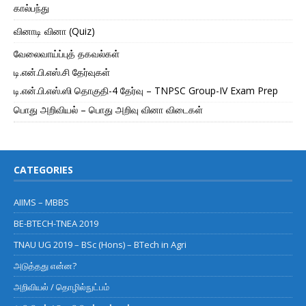
கால்பந்து
வினாடி வினா (Quiz)
வேலைவாய்ப்புத் தகவல்கள்
டி.என்.பி.எஸ்.சி தேர்வுகள்
டி.என்.பி.எஸ்.ஸி தொகுதி-4 தேர்வு – TNPSC Group-IV Exam Prep
பொது அறிவியல் – பொது அறிவு வினா விடைகள்
CATEGORIES
AIIMS – MBBS
BE-BTECH-TNEA 2019
TNAU UG 2019 – BSc (Hons) – BTech in Agri
அடுத்தது என்ன?
அறிவியல் / தொழில்நுட்பம்