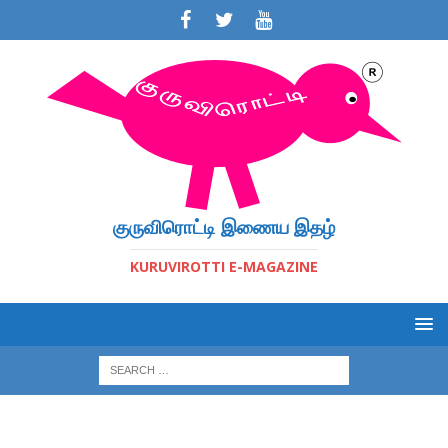
குருவிரொட்டி இணைய இதழ்
KURUVIROTTI E-MAGAZINE