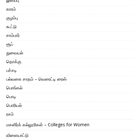
இனிப்பு
காரம்
குழம்பு
கூட்டு
சாம்பார்
சூப்
துவையல்
தொக்கு
பச்சடி
பல்வகை சாதம் – வெரைட்டி ரைஸ்
பொங்கல்
பொடி
பொரியல்
ரசம்
மகளிர்க் கல்லூரிகள் – Colleges for Women
விளையாட்டு