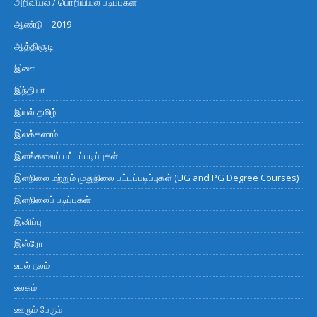
அறிவியல் / பொறியியல் படிப்புகள்
ஆண்டு – 2019
ஆத்திசூடி
இசை
இந்தியா
இயல் தமிழ்
இலக்கணம்
இளங்கலைப் பட்டப்படிப்புகள்
இளநிலை மற்றும் முதுநிலை பட்டப்படிப்புகள் (UG and PG Degree Courses)
இளநிலைப் படிப்புகள்
இனிப்பு
இஸ்ரோ
உடல் நலம்
உலகம்
ஊரும் பேரும்