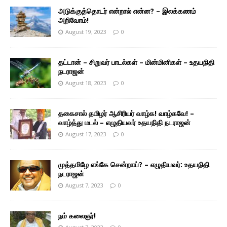
அடுக்குத்தொடர் என்றால் என்ன? – இலக்கணம்
அறிவோம்!
August 19, 2023
0
தட்டான் – சிறுவர் பாடல்கள் – மின்மினிகள் – உதயநிதி
நடராஜன்
August 18, 2023
0
தகைசால் தமிழர் ஆசிரியர் வாழ்க! வாழ்கவே! –
வாழ்த்து மடல் – எழுதியவர் உதயநிதி நடராஜன்
August 17, 2023
0
முத்தமிழே எங்கே சென்றாய்? – எழுதியவர்: உதயநிதி
நடராஜன்
August 7, 2023
0
நம் கலைஞர்!