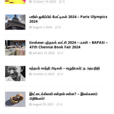
October 14, 2024
0
பாரிஸ் ஒலிம்பிக் போட்டிகள் 2024 – Paris Olympics
2024
August 1, 2024
0
சென்னை புத்தகக் காட்சி 2024 – பபாசி – BAPASI –
47th Chennai Book Fair 2024
January 13, 2024
0
உத்தமர் காந்தி அடிகள் – எழுதியவர்: ந. உதயநிதி
October 2, 2023
0
இரட்டைக்கிளவி என்றால் என்ன? – இலக்கணம்
அறிவோம்!
August 19, 2023
0