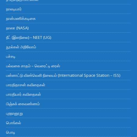
நாலடியார்
நான்மணிக்கடிகை
நாஸா (NASA)
நீட் (இளநிலை) – NEET (UG)
நூல்கள் அறிவோம்
பச்சடி
பல்வகை சாதம் – வெரைட்டி ரைஸ்
பன்னாட்டு விண்வெளி நிலையம் (International Space Station – ISS)
பாரதிதாசன் கவிதைகள்
பாரதியார் கவிதைகள்
பிஞ்சுக் கைவண்ணம்
புறநானூறு
பொங்கல்
பொடி