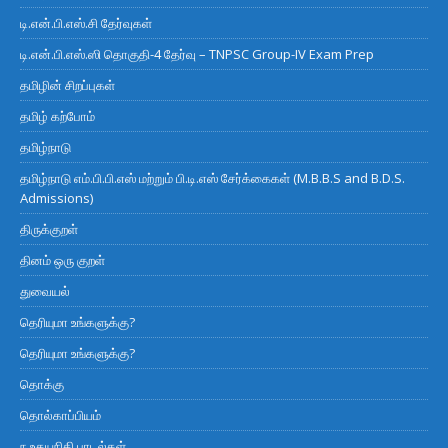
டி.என்.பி.எஸ்.சி தேர்வுகள்
டி.என்.பி.எஸ்.ஸி தொகுதி-4 தேர்வு – TNPSC Group-IV Exam Prep
தமிழின் சிறப்புகள்
தமிழ் கற்போம்
தமிழ்நாடு
தமிழ்நாடு எம்.பி.பி.எஸ் மற்றும் பி.டி.எஸ் சேர்க்கைகள் (M.B.B.S and B.D.S.
Admissions)
திருக்குறள்
தினம் ஒரு குறள்
துவையல்
தெரியுமா உங்களுக்கு?
தெரியுமா உங்களுக்கு?
தொக்கு
தொல்காப்பியம்
ந உதயநிதி பாடல்கள்