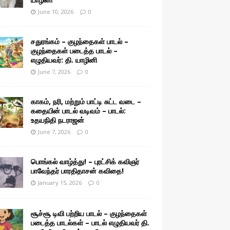
June 10, 2026
0
சதுரங்கம் – குழந்தைகள் பாடல் –
குழந்தைகள் படைத்த பாடல் –
எழுதியவர்: தி. யாழினி
June 7, 2026
0
காகம், நரி, மற்றும் பாட்டி சுட்ட வடை –
கதையின் பாடல் வடிவம் – பாடல்:
உதயநிதி நடராஜன்
June 7, 2026
0
பொங்கல் வாழ்த்து! – புரட்சிக் கவிஞர்
பாவேந்தர் பாரதிதாசன் கவிதை!
January 15, 2026
0
சூச்சூ டிவி பற்றிய பாடல் – குழந்தைகள்
படைத்த பாடல்கள் – பாடல் எழுதியவர் தி.