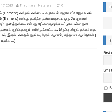
y 17, 2023
Thirumaran Natarajan
0
F
ன்றால் என்ன? – சொல்லின் வகைகள் யாவை? – இலக்கணம் அறிவோம்!
் (Element) என்றால் என்ன? – அறிவியல் அறிவோம்! அறிவியலில்
் (Element) என்பது தனித்த தன்மையுடைய ஒரு பொருளைக்
்கும். தனித்தன்மை என்பது அப்பொருளுக்கு மட்டுமே உள்ள தனி
எழுத்துகளின் வகைகள் – இலக்கணம் அறிவோம்
இயல் தமிழ்
ுகளைக் குறிப்பதாகும். எடுத்துக்காட்டாக, இரும்பு மற்றும் தங்கத்தை
ட்டால், இரும்பு எளிதில் துருப்பிடிக்கும். ஆனால், எத்தனை ஆண்டுகள்
[
மொழியின் இலக்கண வகைகள் – இலக்கணம் அறிவோம்
இலக்கணம்
S
் படிக்க …]
அறிவோம்! – இந்திய எண் முறை மற்றும் பன்னாட்டு எண் முறை (Indian and
First
)
கணிதம்
தொகை என்றால் என்ன? – இலக்கணம்
இலக்கணம்
ல்கிறது? அறிவியல் காரணம் என்ன? | குருவிரொட்டி
அறிவியல் /
Email
By