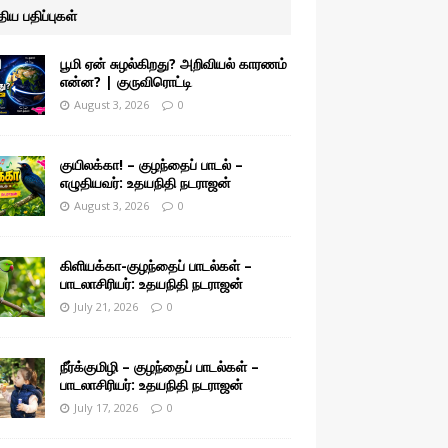
ுதிய பதிப்புகள்
பூமி ஏன் சுழல்கிறது? அறிவியல் காரணம்
என்ன? | குருவிரொட்டி
August 3, 2026
0
குயிலக்கா! – குழந்தைப் பாடல் –
எழுதியவர்: உதயநிதி நடராஜன்
August 3, 2026
0
கிளியக்கா-குழந்தைப் பாடல்கள் –
பாடலாசிரியர்: உதயநிதி நடராஜன்
July 21, 2026
0
நீர்க்குமிழி – குழந்தைப் பாடல்கள் –
பாடலாசிரியர்: உதயநிதி நடராஜன்
July 17, 2026
0