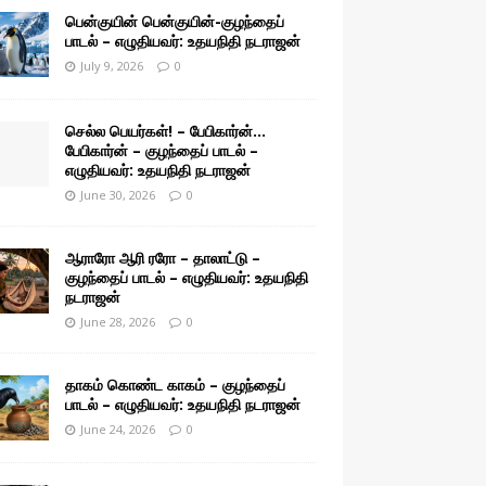
பென்குயின் பென்குயின்-குழந்தைப்
பாடல் – எழுதியவர்: உதயநிதி நடராஜன்
July 9, 2026
0
செல்ல பெயர்கள்! – பேபிகார்ன்…
பேபிகார்ன் – குழந்தைப் பாடல் –
எழுதியவர்: உதயநிதி நடராஜன்
June 30, 2026
0
ஆராரோ ஆரி ரரோ – தாலாட்டு –
குழந்தைப் பாடல் – எழுதியவர்: உதயநிதி
நடராஜன்
June 28, 2026
0
தாகம் கொண்ட காகம் – குழந்தைப்
பாடல் – எழுதியவர்: உதயநிதி நடராஜன்
June 24, 2026
0