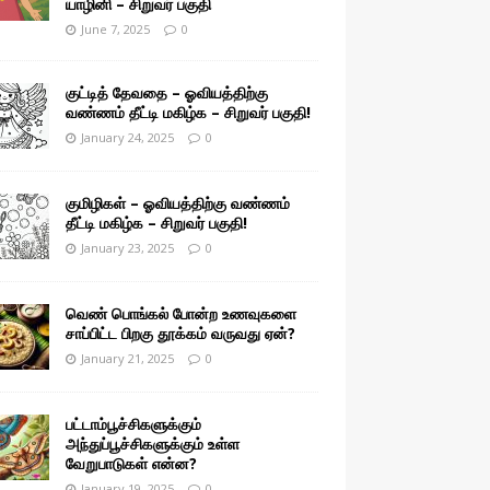
யாழினி – சிறுவர் பகுதி
June 7, 2025
0
குட்டித் தேவதை – ஓவியத்திற்கு
வண்ணம் தீட்டி மகிழ்க – சிறுவர் பகுதி!
January 24, 2025
0
குமிழிகள் – ஓவியத்திற்கு வண்ணம்
தீட்டி மகிழ்க – சிறுவர் பகுதி!
January 23, 2025
0
வெண் பொங்கல் போன்ற உணவுகளை
சாப்பிட்ட பிறகு தூக்கம் வருவது ஏன்?
January 21, 2025
0
பட்டாம்பூச்சிகளுக்கும்
அந்துப்பூச்சிகளுக்கும் உள்ள
வேறுபாடுகள் என்ன?
January 19, 2025
0