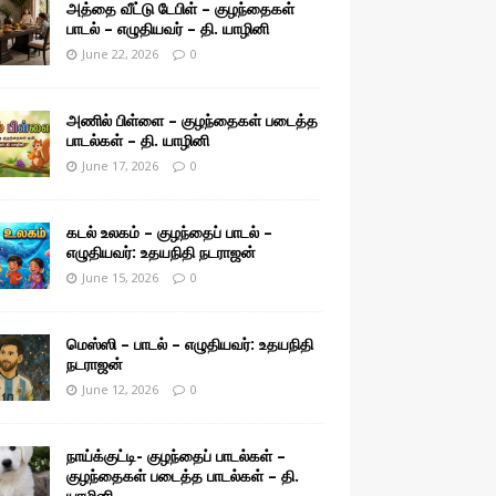
அத்தை வீட்டு டேபிள் – குழந்தைகள்
பாடல் – எழுதியவர் – தி. யாழினி
June 22, 2026
0
அணில் பிள்ளை – குழந்தைகள் படைத்த
பாடல்கள் – தி. யாழினி
June 17, 2026
0
கடல் உலகம் – குழந்தைப் பாடல் –
எழுதியவர்: உதயநிதி நடராஜன்
June 15, 2026
0
மெஸ்ஸி – பாடல் – எழுதியவர்: உதயநிதி
நடராஜன்
June 12, 2026
0
நாய்க்குட்டி- குழந்தைப் பாடல்கள் –
குழந்தைகள் படைத்த பாடல்கள் – தி.
யாழினி