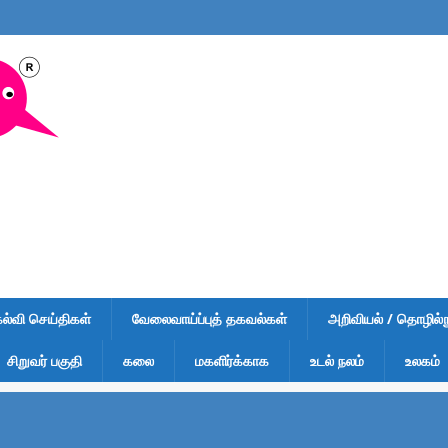
கல்வி செய்திகள்
வேலைவாய்ப்புத் தகவல்கள்
அறிவியல் / தொழில்நு
சிறுவர் பகுதி
கலை
மகளிர்க்காக
உடல் நலம்
உலகம்